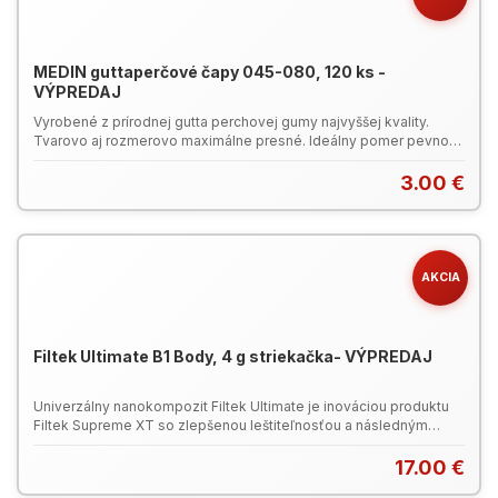
MEDIN guttaperčové čapy 045-080, 120 ks -
VÝPREDAJ
Vyrobené z prírodnej gutta perchovej gumy najvyššej kvality.
Tvarovo aj rozmerovo maximálne presné. Ideálny pomer pevnosti
použitej gumy a spracovateľnosti čapu. Dlhá doba
skladovateľnosti. Sterilné prevedenie.
3.00 €
AKCIA
Filtek Ultimate B1 Body, 4 g striekačka- VÝPREDAJ
Univerzálny nanokompozit Filtek Ultimate je inováciou produktu
Filtek Supreme XT so zlepšenou leštiteľnosťou a následným
zachovaním dlhodobého lesku a fluorescencie, je nelepivý a
ľahko tvarovateľný s mimoriadnou pevnosťou v anteriornom i
17.00 €
posteriornom úseku. Produktový leták Filtek Ultimate (PDF)