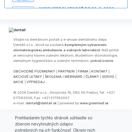
AKCIE KERR PLATNOSŤ DO 30. 9. 2026
AKCIOVÉ
LETÁKY
AKCIE EMS PLATNOSŤ DO 15. 8. 2026
AKCIOVÉ
LETÁKY
AKCIE VOCO PLATNOSŤ DO 30. 9. 2026
AKCIOVÉ
Vitajte na dentálnom portáli a e-shope dentálneho depa
LETÁKY
DentAll s.r.o., ktoré sa zaoberá
kompletným vybavením
stomatologickej ambulancie a zubných laboratórií
AKCE SADA KOMET 4624B "6 REASONS FOR K
. Náš portál
AKCIOVÉ
V PLATNOSTI DO 31. 12. 2026
LETÁKY
je venovaný hlavne zubným lekárom, študentom stomatológie,
dentálnym hygieničkám a zubným technikom.
pokračovanie
Náhrada amalgámovej výplne kavity II. triedy (D
ČLÁNKY
Robert Margeas, DDS.,Des Moines, USA)
OBCHODNÉ PODMIENKY
|
PARTNERI
|
FIRMA
|
KONTAKT
|
AKCIOVÉ LETÁKY
|
ŠKOLENIA / WEBINÁRE
|
ČLÁNKY
|
SERVIS
|
Kompozitný výplňový materiál Filtek Bulk Fill
ČLÁNKY
AKCIE
|
VÝPREDAJ
Posterior v praxi (MDDr. Tomáš Novák, Bratislav
Slovenská republika)
© 2026 DentAll s.r.o., Strojnícka 18, 080 06 Prešov, Tel.: +421
517582006, Fax: +421 517582007
e-mail:
dentall@dentall.sk
| powered by
www.greenleaf.sk
Select Language
▼
Prehliadaním týchto stránok súhlasíte so
zberom nevyhnutných údajov
potrebných na ich funkčnosť. Okrem nich