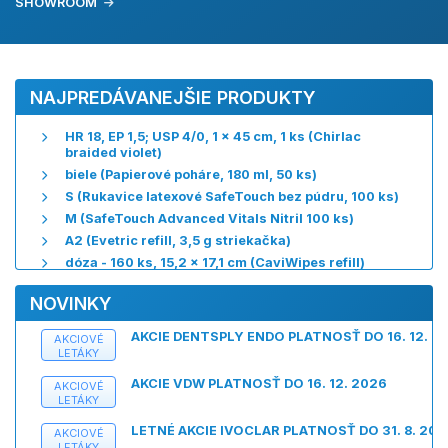
SHOWROOM
NAJPREDÁVANEJŠIE PRODUKTY
HR 18, EP 1,5; USP 4/0, 1 x 45 cm, 1 ks (Chirlac
braided violet)
biele (Papierové poháre, 180 ml, 50 ks)
S (Rukavice latexové SafeTouch bez púdru, 100 ks)
M (SafeTouch Advanced Vitals Nitril 100 ks)
A2 (Evetric refill, 3,5 g striekačka)
dóza - 160 ks, 15,2 x 17,1 cm (CaviWipes refill)
NOVINKY
AKCIE DENTSPLY ENDO PLATNOSŤ DO 16. 12. 2
AKCIOVÉ
LETÁKY
AKCIE VDW PLATNOSŤ DO 16. 12. 2026
AKCIOVÉ
LETÁKY
LETNÉ AKCIE IVOCLAR PLATNOSŤ DO 31. 8. 202
AKCIOVÉ
LETÁKY