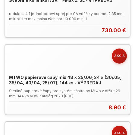
Svetelné kolienko NSK Ti-Max Z15L - VÝPREDAJ
redukcia 4:1 jednobodový sprej pre CA vrtáčiky priemer 2,35 mm
mikrofilter maximálna rýchlosť: 10 000 min-1
730.00 €
AKCIA
MTWO papierové čapy mix 48 × 25/.06; 24 × (30/.05,
35/.04, 40/.04, 25/.07), 144 ks - VÝPREDAJ
Sterilné papierové čapy pre systém nástrojov Mtwo v dĺžke 29
mm, 144 ks.VDW Katalóg 2023 (PDF)
8.90 €
AKCIA