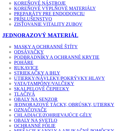
KOREŇOVÉ NÁSTROJE
KOREŇOVÉ VÝPLŇOVÉ MATERIÁLY
PREPARÁTY PRE ENDODONCIU
PRÍSLUŠENSTVO
ZISŤOVANIE VITALITY ZUBOV
JEDNORAZOVÝ MATERIÁL
MASKY A OCHRANNÉ ŠTÍTY
ODSÁVAČKY
PODBRADNÍKY A OCHRANNÉ KRYTIE
POHÁRE
RUKAVICE
STRIEKAČKY A IHLY
UTIERKY/NÁVLEKY/POKRÝVKY HLAVY
VATA/TAMPÓNY/VALČEKY
SKALPELOVÉ ČEPIEĽKY
TLAČIVÁ
OBALY NA SENZOR
JEDNORAZOVÉ TÁCKY, OBRÚSKY, UTIERKY
OZNAČOVAČE
CHLADIACE/ZOHRIEVAJÚCE GÉLY
OBALY NA SVETLO
OCHRANNÉ FÓLIE
MIEŠACIE KANYLY A APLIKAČNÉ POMÔCKY