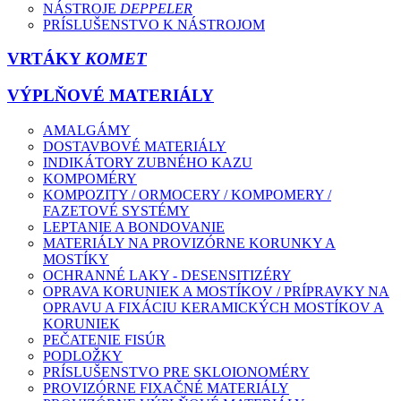
NÁSTROJE
DEPPELER
PRÍSLUŠENSTVO K NÁSTROJOM
VRTÁKY
KOMET
VÝPLŇOVÉ MATERIÁLY
AMALGÁMY
DOSTAVBOVÉ MATERIÁLY
INDIKÁTORY ZUBNÉHO KAZU
KOMPOMÉRY
KOMPOZITY / ORMOCERY / KOMPOMERY /
FAZETOVÉ SYSTÉMY
LEPTANIE A BONDOVANIE
MATERIÁLY NA PROVIZÓRNE KORUNKY A
MOSTÍKY
OCHRANNÉ LAKY - DESENSITIZÉRY
OPRAVA KORUNIEK A MOSTÍKOV / PRÍPRAVKY NA
OPRAVU A FIXÁCIU KERAMICKÝCH MOSTÍKOV A
KORUNIEK
PEČATENIE FISÚR
PODLOŽKY
PRÍSLUŠENSTVO PRE SKLOIONOMÉRY
PROVIZÓRNE FIXAČNÉ MATERIÁLY