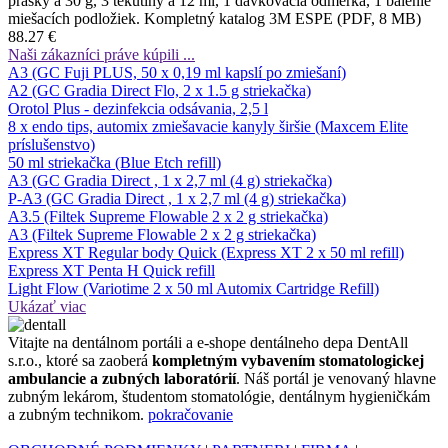
prášky á 30 g, 3 tekutiny á 12 ml, 1 dávkovacia odmerka, 1 balenie
miešacích podložiek. Kompletný katalog 3M ESPE (PDF, 8 MB)
88.27 €
Naši zákazníci práve kúpili ...
A3 (GC Fuji PLUS, 50 x 0,19 ml kapslí po zmiešaní)
A2 (GC Gradia Direct Flo, 2 x 1.5 g striekačka)
Orotol Plus - dezinfekcia odsávania, 2,5 l
8 x endo tips, automix zmiešavacie kanyly širšie (Maxcem Elite
príslušenstvo)
50 ml striekačka (Blue Etch refill)
A3 (GC Gradia Direct , 1 x 2,7 ml (4 g) striekačka)
P-A3 (GC Gradia Direct , 1 x 2,7 ml (4 g) striekačka)
A3.5 (Filtek Supreme Flowable 2 x 2 g striekačka)
A3 (Filtek Supreme Flowable 2 x 2 g striekačka)
Express XT Regular body Quick (Express XT 2 x 50 ml refill)
Express XT Penta H Quick refill
Light Flow (Variotime 2 x 50 ml Automix Cartridge Refill)
Ukázať viac
Vitajte na dentálnom portáli a e-shope dentálneho depa DentAll
s.r.o., ktoré sa zaoberá
kompletným vybavením stomatologickej
ambulancie a zubných laboratórií
. Náš portál je venovaný hlavne
zubným lekárom, študentom stomatológie, dentálnym hygieničkám
a zubným technikom.
pokračovanie