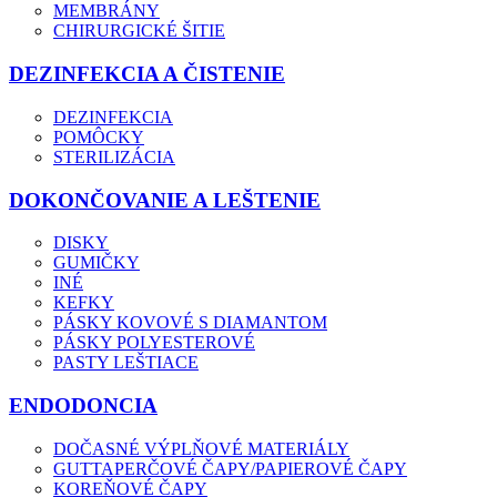
MEMBRÁNY
CHIRURGICKÉ ŠITIE
DEZINFEKCIA A ČISTENIE
DEZINFEKCIA
POMÔCKY
STERILIZÁCIA
DOKONČOVANIE A LEŠTENIE
DISKY
GUMIČKY
INÉ
KEFKY
PÁSKY KOVOVÉ S DIAMANTOM
PÁSKY POLYESTEROVÉ
PASTY LEŠTIACE
ENDODONCIA
DOČASNÉ VÝPLŇOVÉ MATERIÁLY
GUTTAPERČOVÉ ČAPY/PAPIEROVÉ ČAPY
KOREŇOVÉ ČAPY