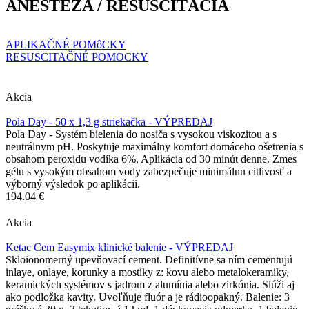
ANESTÉZA / RESUSCITÁCIA
APLIKAČNÉ POMôCKY
RESUSCITAČNÉ POMOCKY
Akcia
Pola Day - 50 x 1,3 g striekačka - VÝPREDAJ
Pola Day - Systém bielenia do nosiča s vysokou viskozitou a s
neutrálnym pH. Poskytuje maximálny komfort domáceho ošetrenia s
obsahom peroxidu vodíka 6%. Aplikácia od 30 minút denne. Zmes
gélu s vysokým obsahom vody zabezpečuje minimálnu citlivosť a
výborný výsledok po aplikácii.
194.04 €
Akcia
Ketac Cem Easymix klinické balenie - VÝPREDAJ
Skloionomerný upevňovací cement. Definitívne sa ním cementujú
inlaye, onlaye, korunky a mostíky z: kovu alebo metalokeramiky,
keramických systémov s jadrom z alumínia alebo zirkónia. Slúži aj
ako podložka kavity. Uvoľňuje fluór a je rádioopakný. Balenie: 3