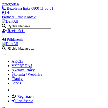
/categories/
Bezplatná linka
0800 11 00 51
Partneri
|
Firma
|
Kontakt
Registrácia
|
Prihlásenie
Toggle navigation
AKCIE
VÝPREDAJ
Akciové letáky
Školenia / Webináre
Články
Servis
Registrácia
Prihlásenie