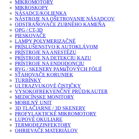
MIKROMOTORY
MIKROSKOPY
NÁSADCE/KOLIENKA
NÁSTROJE NA OŠETROVANIE NÁSADCOV
ODSTRAŇOVAČE ZUBNÉHO KAMEŇA
OPG / CT-3D
PIESKOVAČE
LAMPY POLYMERIZAČNÉ
PRÍSLUŠENSTVO K AUTOKLÁVOM
PRÍSTROJE NA ANESTÉZU
PRÍSTROJE NA DETEKCIU KAZU
PRÍSTROJE NA ENDODONCIU
RVG / SKENERY PAMäŤOVÝCH FÓLIÍ
SŤAHOVAČE KORUNIEK
TURBÍNKY
ULTRAZVUKOVÉ ČISTIČKY
VYSOKOFREKVENČNÝ PRÚD/KAUTER
MEDICÍNSKE MONITORY
MOBILNÝ UNIT
3D TLAČIARNE / 3D SKENERY
PROFYLAKTICKÉ MIKROMOTORY
LUPOVÉ OKULIARE
TERMODEZINFEKTORY
OHRIEVAČE MATERIÁLOV