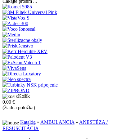
Čakajte prosím ...
Košík
0.00 €
(žiadna položka)
Katalóg
»
AMBULANCIA
»
ANESTÉZA /
RESUSCITÁCIA