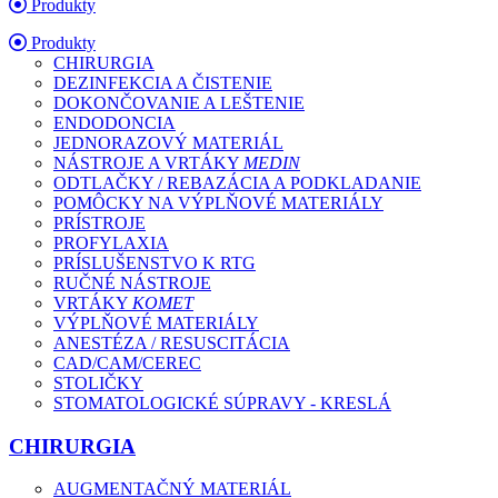
Produkty
Produkty
CHIRURGIA
DEZINFEKCIA A ČISTENIE
DOKONČOVANIE A LEŠTENIE
ENDODONCIA
JEDNORAZOVÝ MATERIÁL
NÁSTROJE A VRTÁKY
MEDIN
ODTLAČKY / REBAZÁCIA A PODKLADANIE
POMÔCKY NA VÝPLŇOVÉ MATERIÁLY
PRÍSTROJE
PROFYLAXIA
PRÍSLUŠENSTVO K RTG
RUČNÉ NÁSTROJE
VRTÁKY
KOMET
VÝPLŇOVÉ MATERIÁLY
ANESTÉZA / RESUSCITÁCIA
CAD/CAM/CEREC
STOLIČKY
STOMATOLOGICKÉ SÚPRAVY - KRESLÁ
CHIRURGIA
AUGMENTAČNÝ MATERIÁL