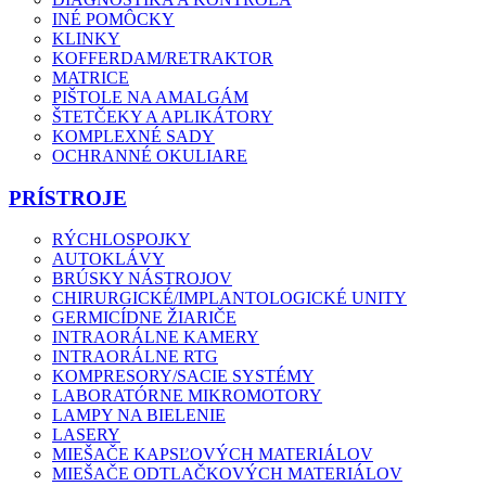
INÉ POMÔCKY
KLINKY
KOFFERDAM/RETRAKTOR
MATRICE
PIŠTOLE NA AMALGÁM
ŠTETČEKY A APLIKÁTORY
KOMPLEXNÉ SADY
OCHRANNÉ OKULIARE
PRÍSTROJE
RÝCHLOSPOJKY
AUTOKLÁVY
BRÚSKY NÁSTROJOV
CHIRURGICKÉ/IMPLANTOLOGICKÉ UNITY
GERMICÍDNE ŽIARIČE
INTRAORÁLNE KAMERY
INTRAORÁLNE RTG
KOMPRESORY/SACIE SYSTÉMY
LABORATÓRNE MIKROMOTORY
LAMPY NA BIELENIE
LASERY
MIEŠAČE KAPSĽOVÝCH MATERIÁLOV
MIEŠAČE ODTLAČKOVÝCH MATERIÁLOV