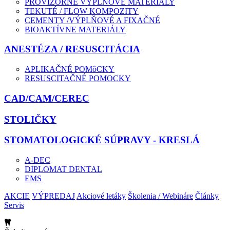
PROVIZÓRNE VÝPLŇOVÉ MATERIÁLY
TEKUTÉ / FLOW KOMPOZITY
CEMENTY /VÝPLŇOVÉ A FIXAČNÉ
BIOAKTÍVNE MATERIÁLY
ANESTÉZA / RESUSCITÁCIA
APLIKAČNÉ POMôCKY
RESUSCITAČNÉ POMOCKY
CAD/CAM/CEREC
STOLIČKY
STOMATOLOGICKÉ SÚPRAVY - KRESLÁ
A-DEC
DIPLOMAT DENTAL
EMS
AKCIE
VÝPREDAJ
Akciové letáky
Školenia / Webináre
Články
Servis