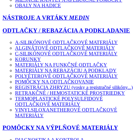
OBALY NA HADICE
NÁSTROJE A VRTÁKY
MEDIN
ODTLAČKY / REBAZÁCIA A PODKLADANIE
A-SILIKÓNOVÉ ODTLAČKOVÉ MATERIÁLY
ALGINÁTOVÉ ODTLAČKOVÉ MATERIÁLY
C-SILIKÓNOVÉ ODTLAČKOVÉ MATERIÁLY
KORUNKY
MATERIÁLY NA FUNKČNÉ ODTLAČKY
MATERIÁLY NA REBAZÁCIU A PODKLADY
POLYÉTEROVÉ ODTLAČKOVÉ MATERIÁLY
POMÔCKY NA ODTLAČKOVANIE
REGISTRÁCIA ZHRYZU (vosky a registračné silikóny...)
RETRAKČNÉ / HEMOSTATICKÉ PROSTRIEDKY
TERMOPLASTICKÉ POLYSULFIDOVÉ
ODTLAČKOVÉ MATERIÁLY
VINYLSILOXANETHEROVÉ ODTLAČKOVÉ
MATERIÁLY
POMÔCKY NA VÝPLŇOVÉ MATERIÁLY
DIAGNOSTIKA A KONTROLA