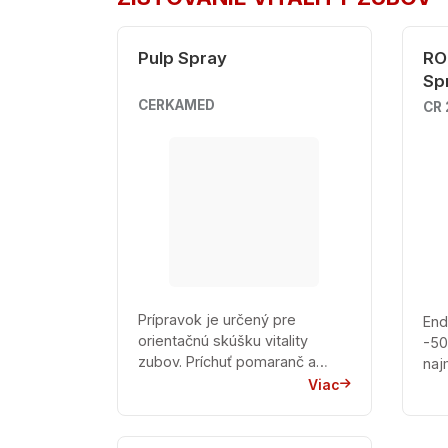
Pulp Spray
RO
Sp
CERKAMED
CR 
Prípravok je určený pre
End
orientačnú skúšku vitality
-50 °C. Endo-
zubov. Príchuť pomaranč a
naj
mäta.
Viac
ale