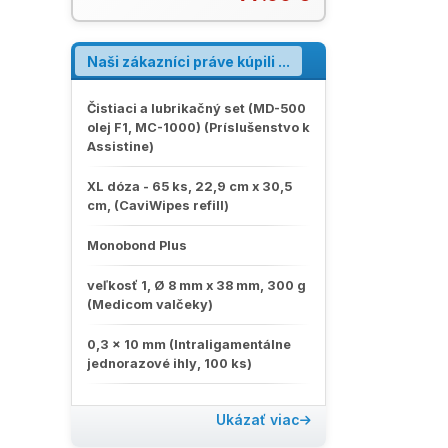
alergény. Efektívne vstrebávanie
fluoridu pri nižšom dávkovaní.
Minimálna doba aplikácie iba 15 minút.
Receptúra s pripraveným
Naši zákazníci práve kúpili ...
uvoľňovaním obsahuje inovatívnu
technológiu stabilizovaného
fosforečnanu vápenatého. Zloženie
Čistiaci a lubrikačný set (MD-500
neškodí odsávacím zariadeniam.
olej F1, MC-1000) (Príslušenstvo k
Leták Clinpro Clear Fluoride
Assistine)
Treatment
XL dóza - 65 ks, 22,9 cm x 30,5
cm, (CaviWipes refill)
Monobond Plus
veľkosť 1, Ø 8 mm x 38 mm, 300 g
(Medicom valčeky)
0,3 x 10 mm (Intraligamentálne
jednorazové ihly, 100 ks)
Ukázať viac