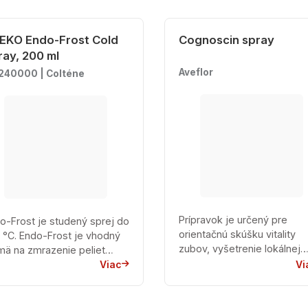
EKO Endo-Frost Cold
Cognoscin spray
ray, 200 ml
Aveflor
240000 | Colténe
Prípravok je určený pre
o-Frost je studený sprej do
orientačnú skúšku vitality
Frost je vhodný
zubov, vyšetrenie lokálnej
mä na zmrazenie peliet
infekcie. Ak po jeho aplikáci
bo malých vatových
Viac
Vi
zubným lekárom podľa náv
valčekov. Pri...
pacient zi...