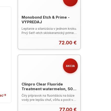
Monobond Etch & Prime -
VÝPREDAJ
Leptanie a silanizácia v jednom kroku.
Prvý Self-etch sklokeramický primer,
ktorý skracuje proces úpravy náhrad.
Balenie: 1 x 5 g fľaštička. Produktový
72.00 €
katalóg Ivoclar (PDF)
AKCIA
Clinpro Clear Fluoride
Treatment watermelon, 50
ks - VÝPREDAJ
i
ac
Číry prípravok na fluoridáciu na báze
odu
vody pre lepšiu chuť, vôňu a pocit v
ústach. Formula má neutrálne pH a
neobsahuje živicu ani bežné
77.00 €