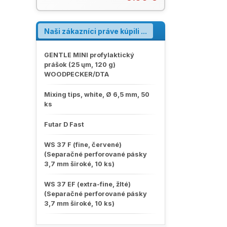
nástrojov. Balenie: 10 ks. Leták
Nástroje VDW (PDF)VDW Katalóg
2023 (PDF)
Naši zákazníci práve kúpili ...
GENTLE MINI profylaktický
prášok (25 ųm, 120 g)
WOODPECKER/DTA
Mixing tips, white, Ø 6,5 mm, 50
ks
Futar D Fast
WS 37 F (fine, červené)
(Separačné perforované pásky
3,7 mm široké, 10 ks)
WS 37 EF (extra-fine, žlté)
(Separačné perforované pásky
3,7 mm široké, 10 ks)