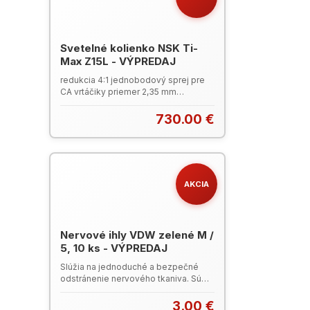
Svetelné kolienko NSK Ti-
Max Z15L - VÝPREDAJ
redukcia 4:1 jednobodový sprej pre
CA vrtáčiky priemer 2,35 mm
mikrofilter maximálna rýchlosť: 10 000
min-1
730.00 €
AKCIA
Nervové ihly VDW zelené M /
5, 10 ks - VÝPREDAJ
Slúžia na jednoduché a bezpečné
odstránenie nervového tkaniva. Sú
vyrobené z nerezovej ocele s rúčkou
CC-cord. 21 mm pracovná dĺžka
3.00 €