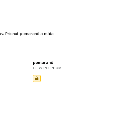
bov. Príchuť pomaranč a mäta.
pomaranč
CE W-PULPPOM