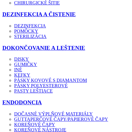
CHIRURGICKÉ ŠITIE
DEZINFEKCIA A ČISTENIE
DEZINFEKCIA
POMÔCKY
STERILIZÁCIA
DOKONČOVANIE A LEŠTENIE
DISKY
GUMIČKY
INÉ
KEFKY
PÁSKY KOVOVÉ S DIAMANTOM
PÁSKY POLYESTEROVÉ
PASTY LEŠTIACE
ENDODONCIA
DOČASNÉ VÝPLŇOVÉ MATERIÁLY
GUTTAPERČOVÉ ČAPY/PAPIEROVÉ ČAPY
KOREŇOVÉ ČAPY
KOREŇOVÉ NÁSTROJE