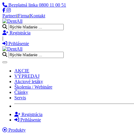
Bezplatná linka
0800 11 00 51
Partneri
|
Firma
|
Kontakt
Registrácia
|
Prihlásenie
Toggle navigation
AKCIE
VÝPREDAJ
Akciové letáky
Školenia / Webináre
Články
Servis
Registrácia
Prihlásenie
Produkty