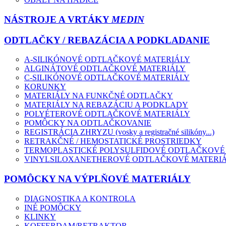
NÁSTROJE A VRTÁKY
MEDIN
ODTLAČKY / REBAZÁCIA A PODKLADANIE
A-SILIKÓNOVÉ ODTLAČKOVÉ MATERIÁLY
ALGINÁTOVÉ ODTLAČKOVÉ MATERIÁLY
C-SILIKÓNOVÉ ODTLAČKOVÉ MATERIÁLY
KORUNKY
MATERIÁLY NA FUNKČNÉ ODTLAČKY
MATERIÁLY NA REBAZÁCIU A PODKLADY
POLYÉTEROVÉ ODTLAČKOVÉ MATERIÁLY
POMÔCKY NA ODTLAČKOVANIE
REGISTRÁCIA ZHRYZU (vosky a registračné silikóny...)
RETRAKČNÉ / HEMOSTATICKÉ PROSTRIEDKY
TERMOPLASTICKÉ POLYSULFIDOVÉ ODTLAČKOVÉ
VINYLSILOXANETHEROVÉ ODTLAČKOVÉ MATERI
POMÔCKY NA VÝPLŇOVÉ MATERIÁLY
DIAGNOSTIKA A KONTROLA
INÉ POMÔCKY
KLINKY
KOFFERDAM/RETRAKTOR