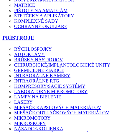
MATRICE
PIŠTOLE NA AMALGÁM
ŠTETČEKY A APLIKÁTORY
KOMPLEXNÉ SADY
OCHRANNÉ OKULIARE
PRÍSTROJE
RÝCHLOSPOJKY
AUTOKLÁVY
BRÚSKY NÁSTROJOV
CHIRURGICKÉ/IMPLANTOLOGICKÉ UNITY
GERMICÍDNE ŽIARIČE
INTRAORÁLNE KAMERY
INTRAORÁLNE RTG
KOMPRESORY/SACIE SYSTÉMY
LABORATÓRNE MIKROMOTORY
LAMPY NA BIELENIE
LASERY
MIEŠAČE KAPSĽOVÝCH MATERIÁLOV
MIEŠAČE ODTLAČKOVÝCH MATERIÁLOV
MIKROMOTORY
MIKROSKOPY
NÁSADCE/KOLIENKA