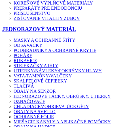
KOREŇOVÉ VÝPLŇOVÉ MATERIÁLY
PREPARÁTY PRE ENDODONCIU
PRÍSLUŠENSTVO
ZISŤOVANIE VITALITY ZUBOV
JEDNORAZOVÝ MATERIÁL
MASKY A OCHRANNÉ ŠTÍTY
ODSÁVAČKY
PODBRADNÍKY A OCHRANNÉ KRYTIE
POHÁRE
RUKAVICE
STRIEKAČKY A IHLY
UTIERKY/NÁVLEKY/POKRÝVKY HLAVY
VATA/TAMPÓNY/VALČEKY
SKALPELOVÉ ČEPIEĽKY
TLAČIVÁ
OBALY NA SENZOR
JEDNORAZOVÉ TÁCKY, OBRÚSKY, UTIERKY
OZNAČOVAČE
CHLADIACE/ZOHRIEVAJÚCE GÉLY
OBALY NA SVETLO
OCHRANNÉ FÓLIE
MIEŠACIE KANYLY A APLIKAČNÉ POMÔCKY
OBALY NA HADICE