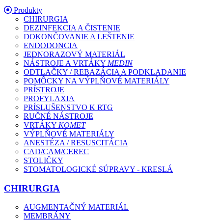
Produkty
CHIRURGIA
DEZINFEKCIA A ČISTENIE
DOKONČOVANIE A LEŠTENIE
ENDODONCIA
JEDNORAZOVÝ MATERIÁL
NÁSTROJE A VRTÁKY
MEDIN
ODTLAČKY / REBAZÁCIA A PODKLADANIE
POMÔCKY NA VÝPLŇOVÉ MATERIÁLY
PRÍSTROJE
PROFYLAXIA
PRÍSLUŠENSTVO K RTG
RUČNÉ NÁSTROJE
VRTÁKY
KOMET
VÝPLŇOVÉ MATERIÁLY
ANESTÉZA / RESUSCITÁCIA
CAD/CAM/CEREC
STOLIČKY
STOMATOLOGICKÉ SÚPRAVY - KRESLÁ
CHIRURGIA
AUGMENTAČNÝ MATERIÁL
MEMBRÁNY