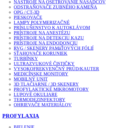
NÁSTROJE NA OŠETROVANIE NÁSADCOV
ODSTRAŇOVAČE ZUBNÉHO KAMEŇA
OPG / CT-3D
PIESKOVAČE
LAMPY POLYMERIZAČNÉ
PRÍSLUŠENSTVO K AUTOKLÁVOM
PRÍSTROJE NA ANESTÉZU
PRÍSTROJE NA DETEKCIU KAZU
PRÍSTROJE NA ENDODONCIU
RVG / SKENERY PAMäŤOVÝCH FÓLIÍ
SŤAHOVAČE KORUNIEK
TURBÍNKY
ULTRAZVUKOVÉ ČISTIČKY
VYSOKOFREKVENČNÝ PRÚD/KAUTER
MEDICÍNSKE MONITORY
MOBILNÝ UNIT
3D TLAČIARNE / 3D SKENERY
PROFYLAKTICKÉ MIKROMOTORY
LUPOVÉ OKULIARE
TERMODEZINFEKTORY
OHRIEVAČE MATERIÁLOV
PROFYLAXIA
BIELENIE