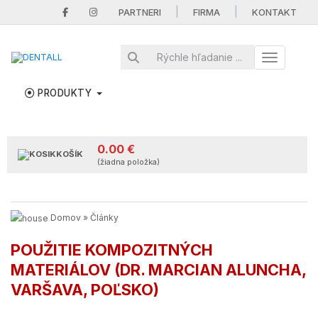
|
|
PARTNERI
FIRMA
KONTAKT
Toggle nav
PRODUKTY
0.00 €
KOŠÍK
(žiadna položka)
Domov
»
Články
POUŽITIE KOMPOZITNÝCH
MATERIÁLOV (DR. MARCIAN ALUNCHA,
VARŠAVA, POĽSKO)