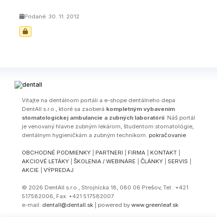
Pridané: 30. 11. 2012
Vitajte na dentálnom portáli a e-shope dentálneho depa
DentAll s.r.o., ktoré sa zaoberá
kompletným vybavením
stomatologickej ambulancie a zubných laboratórií
. Náš portál
je venovaný hlavne zubným lekárom, študentom stomatológie,
dentálnym hygieničkám a zubným technikom.
pokračovanie
OBCHODNÉ PODMIENKY
|
PARTNERI
|
FIRMA
|
KONTAKT
|
AKCIOVÉ LETÁKY
|
ŠKOLENIA / WEBINÁRE
|
ČLÁNKY
|
SERVIS
|
AKCIE
|
VÝPREDAJ
© 2026 DentAll s.r.o., Strojnícka 18, 080 06 Prešov, Tel.: +421
517582006, Fax: +421 517582007
e-mail:
dentall@dentall.sk
| powered by
www.greenleaf.sk