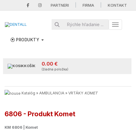
|
|
PARTNERI
FIRMA
KONTAKT
Toggle nav
PRODUKTY
0.00 €
KOŠÍK
(žiadna položka)
Katalóg
»
AMBULANCIA
»
VRTÁKY
KOMET
6806 - Produkt Komet
KM 6806 | Komet