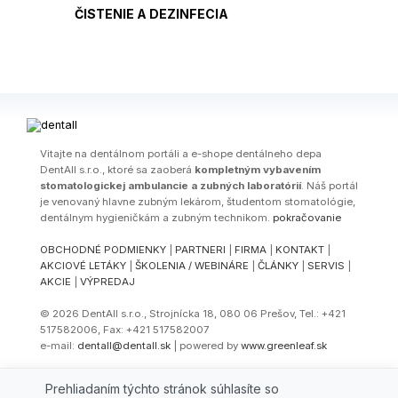
ČISTENIE A DEZINFECIA
Vitajte na dentálnom portáli a e-shope dentálneho depa
DentAll s.r.o., ktoré sa zaoberá
kompletným vybavením
stomatologickej ambulancie a zubných laboratórií
. Náš portál
je venovaný hlavne zubným lekárom, študentom stomatológie,
dentálnym hygieničkám a zubným technikom.
pokračovanie
OBCHODNÉ PODMIENKY
|
PARTNERI
|
FIRMA
|
KONTAKT
|
AKCIOVÉ LETÁKY
|
ŠKOLENIA / WEBINÁRE
|
ČLÁNKY
|
SERVIS
|
AKCIE
|
VÝPREDAJ
© 2026 DentAll s.r.o., Strojnícka 18, 080 06 Prešov, Tel.: +421
517582006, Fax: +421 517582007
e-mail:
dentall@dentall.sk
| powered by
www.greenleaf.sk
Select Language
▼
Prehliadaním týchto stránok súhlasíte so