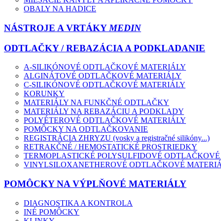
OBALY NA HADICE
NÁSTROJE A VRTÁKY
MEDIN
ODTLAČKY / REBAZÁCIA A PODKLADANIE
A-SILIKÓNOVÉ ODTLAČKOVÉ MATERIÁLY
ALGINÁTOVÉ ODTLAČKOVÉ MATERIÁLY
C-SILIKÓNOVÉ ODTLAČKOVÉ MATERIÁLY
KORUNKY
MATERIÁLY NA FUNKČNÉ ODTLAČKY
MATERIÁLY NA REBAZÁCIU A PODKLADY
POLYÉTEROVÉ ODTLAČKOVÉ MATERIÁLY
POMÔCKY NA ODTLAČKOVANIE
REGISTRÁCIA ZHRYZU (vosky a registračné silikóny...)
RETRAKČNÉ / HEMOSTATICKÉ PROSTRIEDKY
TERMOPLASTICKÉ POLYSULFIDOVÉ ODTLAČKOVÉ
VINYLSILOXANETHEROVÉ ODTLAČKOVÉ MATERI
POMÔCKY NA VÝPLŇOVÉ MATERIÁLY
DIAGNOSTIKA A KONTROLA
INÉ POMÔCKY
KLINKY