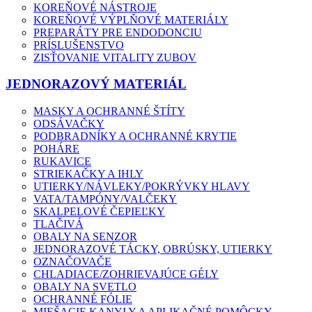
KOREŇOVÉ NÁSTROJE
KOREŇOVÉ VÝPLŇOVÉ MATERIÁLY
PREPARÁTY PRE ENDODONCIU
PRÍSLUŠENSTVO
ZISŤOVANIE VITALITY ZUBOV
JEDNORAZOVÝ MATERIÁL
MASKY A OCHRANNÉ ŠTÍTY
ODSÁVAČKY
PODBRADNÍKY A OCHRANNÉ KRYTIE
POHÁRE
RUKAVICE
STRIEKAČKY A IHLY
UTIERKY/NÁVLEKY/POKRÝVKY HLAVY
VATA/TAMPÓNY/VALČEKY
SKALPELOVÉ ČEPIEĽKY
TLAČIVÁ
OBALY NA SENZOR
JEDNORAZOVÉ TÁCKY, OBRÚSKY, UTIERKY
OZNAČOVAČE
CHLADIACE/ZOHRIEVAJÚCE GÉLY
OBALY NA SVETLO
OCHRANNÉ FÓLIE
MIEŠACIE KANYLY A APLIKAČNÉ POMÔCKY