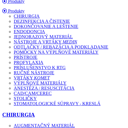
Produkty
Produkty
CHIRURGIA
DEZINFEKCIA A ČISTENIE
DOKONČOVANIE A LEŠTENIE
ENDODONCIA
JEDNORAZOVÝ MATERIÁL
NÁSTROJE A VRTÁKY
MEDIN
ODTLAČKY / REBAZÁCIA A PODKLADANIE
POMÔCKY NA VÝPLŇOVÉ MATERIÁLY
PRÍSTROJE
PROFYLAXIA
PRÍSLUŠENSTVO K RTG
RUČNÉ NÁSTROJE
VRTÁKY
KOMET
VÝPLŇOVÉ MATERIÁLY
ANESTÉZA / RESUSCITÁCIA
CAD/CAM/CEREC
STOLIČKY
STOMATOLOGICKÉ SÚPRAVY - KRESLÁ
CHIRURGIA
AUGMENTAČNÝ MATERIÁL