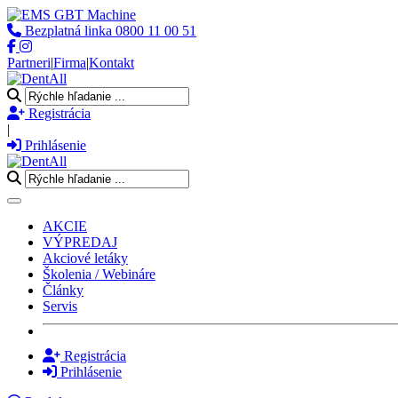
Bezplatná linka
0800 11 00 51
Partneri
|
Firma
|
Kontakt
Registrácia
|
Prihlásenie
Toggle navigation
AKCIE
VÝPREDAJ
Akciové letáky
Školenia / Webináre
Články
Servis
Registrácia
Prihlásenie