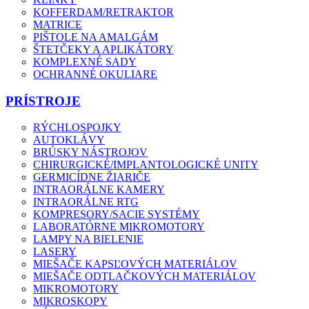
KOFFERDAM/RETRAKTOR
MATRICE
PIŠTOLE NA AMALGÁM
ŠTETČEKY A APLIKÁTORY
KOMPLEXNÉ SADY
OCHRANNÉ OKULIARE
PRÍSTROJE
RÝCHLOSPOJKY
AUTOKLÁVY
BRÚSKY NÁSTROJOV
CHIRURGICKÉ/IMPLANTOLOGICKÉ UNITY
GERMICÍDNE ŽIARIČE
INTRAORÁLNE KAMERY
INTRAORÁLNE RTG
KOMPRESORY/SACIE SYSTÉMY
LABORATÓRNE MIKROMOTORY
LAMPY NA BIELENIE
LASERY
MIEŠAČE KAPSĽOVÝCH MATERIÁLOV
MIEŠAČE ODTLAČKOVÝCH MATERIÁLOV
MIKROMOTORY
MIKROSKOPY