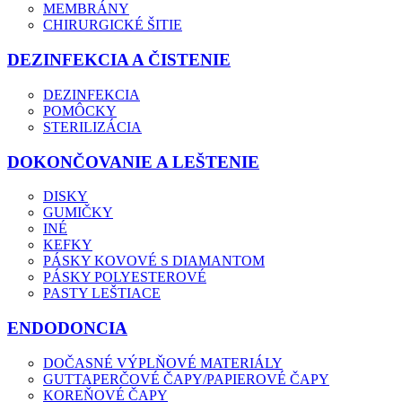
MEMBRÁNY
CHIRURGICKÉ ŠITIE
DEZINFEKCIA A ČISTENIE
DEZINFEKCIA
POMÔCKY
STERILIZÁCIA
DOKONČOVANIE A LEŠTENIE
DISKY
GUMIČKY
INÉ
KEFKY
PÁSKY KOVOVÉ S DIAMANTOM
PÁSKY POLYESTEROVÉ
PASTY LEŠTIACE
ENDODONCIA
DOČASNÉ VÝPLŇOVÉ MATERIÁLY
GUTTAPERČOVÉ ČAPY/PAPIEROVÉ ČAPY
KOREŇOVÉ ČAPY