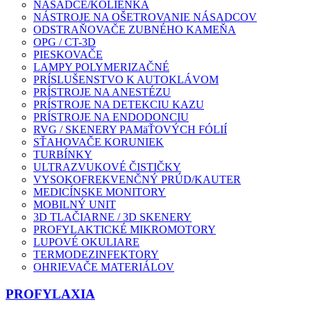
NÁSADCE/KOLIENKA
NÁSTROJE NA OŠETROVANIE NÁSADCOV
ODSTRAŇOVAČE ZUBNÉHO KAMEŇA
OPG / CT-3D
PIESKOVAČE
LAMPY POLYMERIZAČNÉ
PRÍSLUŠENSTVO K AUTOKLÁVOM
PRÍSTROJE NA ANESTÉZU
PRÍSTROJE NA DETEKCIU KAZU
PRÍSTROJE NA ENDODONCIU
RVG / SKENERY PAMäŤOVÝCH FÓLIÍ
SŤAHOVAČE KORUNIEK
TURBÍNKY
ULTRAZVUKOVÉ ČISTIČKY
VYSOKOFREKVENČNÝ PRÚD/KAUTER
MEDICÍNSKE MONITORY
MOBILNÝ UNIT
3D TLAČIARNE / 3D SKENERY
PROFYLAKTICKÉ MIKROMOTORY
LUPOVÉ OKULIARE
TERMODEZINFEKTORY
OHRIEVAČE MATERIÁLOV
PROFYLAXIA