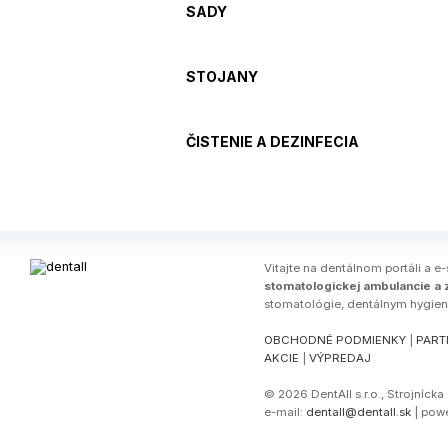
SADY
STOJANY
ČISTENIE A DEZINFECIA
Vitajte na dentálnom portáli a e
stomatologickej ambulancie a z
stomatológie, dentálnym hygie
OBCHODNÉ PODMIENKY
|
PART
AKCIE
|
VÝPREDAJ
© 2026 DentAll s.r.o., Strojníck
e-mail:
dentall@dentall.sk
| pow