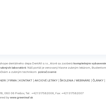
-shope dentálneho depa DentAll s.r.o., ktoré sa zaoberá
kompletným vybavení
ubných laboratórií
. Náš portál je venovaný hlavne zubným lekárom, študento
ničkám a zubným technikom.
pokračovanie
NERI
|
FIRMA
|
KONTAKT
|
AKCIOVÉ LETÁKY
|
ŠKOLENIA / WEBINÁRE
|
ČLÁNKY
|
a 18, 080 06 Prešov, Tel.: +421 517582006, Fax: +421 517582007
ered by
www.greenleaf.sk