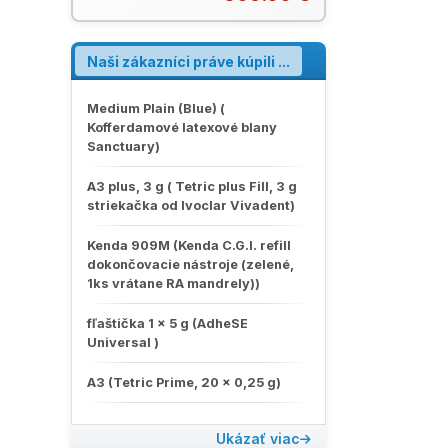
Používa sa na mechanickú prípravu
vynikajúca rádiodiagnostika Variolink
koreňového kanálika so spätným
Esthetic prekvapivo jednoduchá
otáčavým pohybom cca 60°.
estetika! Leták Variolink Esthetic
Používajú sa štandardné ručné
Produktový katalóg Ivoclar (PDF)
Naši zákazníci práve kúpili ...
nástroje. Katalóg W&H 2024 (PDF)
Medium Plain (Blue) (
Kofferdamové latexové blany
Sanctuary)
A3 plus, 3 g ( Tetric plus Fill, 3 g
striekačka od Ivoclar Vivadent)
Kenda 909M (Kenda C.G.I. refill
dokončovacie nástroje (zelené,
1ks vrátane RA mandrely))
fľaštička 1 x 5 g (AdheSE
Universal )
A3 (Tetric Prime, 20 x 0,25 g)
Ukázať viac