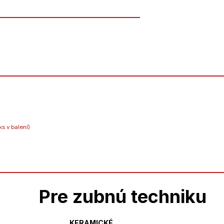
ks v balení)
Pre zubnú techniku
KERAMICKÉ