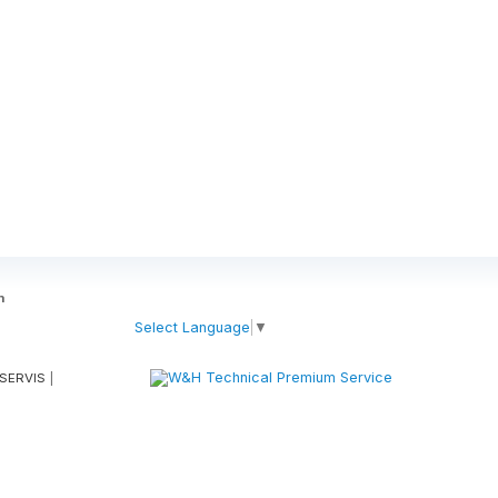
m
m
Select Language
▼
SERVIS
|