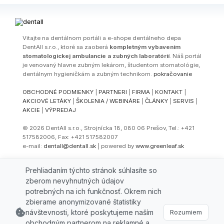
Vitajte na dentálnom portáli a e-shope dentálneho depa
DentAll s.r.o., ktoré sa zaoberá
kompletným vybavením
stomatologickej ambulancie a zubných laboratórií
. Náš portál
je venovaný hlavne zubným lekárom, študentom stomatológie,
dentálnym hygieničkám a zubným technikom.
pokračovanie
OBCHODNÉ PODMIENKY
|
PARTNERI
|
FIRMA
|
KONTAKT
|
AKCIOVÉ LETÁKY
|
ŠKOLENIA / WEBINÁRE
|
ČLÁNKY
|
SERVIS
|
AKCIE
|
VÝPREDAJ
© 2026 DentAll s.r.o., Strojnícka 18, 080 06 Prešov, Tel.: +421
517582006, Fax: +421 517582007
e-mail:
dentall@dentall.sk
| powered by
www.greenleaf.sk
Select Language
▼
Prehliadaním týchto stránok súhlasíte so
zberom nevyhnutných údajov
potrebných na ich funkčnosť. Okrem nich
zbierame anonymizované štatistiky
návštevnosti, ktoré poskytujeme naším
Rozumiem
obchodným partnerom na reklamné a