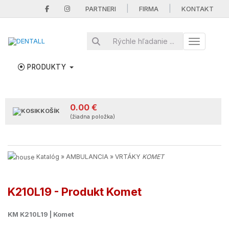
|
|
PARTNERI
FIRMA
KONTAKT
Toggle nav
PRODUKTY
0.00 €
KOŠÍK
(žiadna položka)
Katalóg
»
AMBULANCIA
»
VRTÁKY
KOMET
K210L19 - Produkt Komet
KM K210L19 | Komet