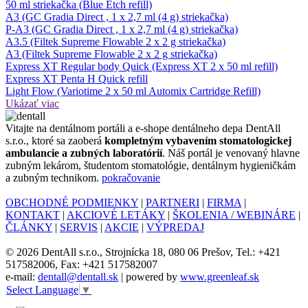
50 ml striekačka (Blue Etch refill)
A3 (GC Gradia Direct , 1 x 2,7 ml (4 g) striekačka)
P-A3 (GC Gradia Direct , 1 x 2,7 ml (4 g) striekačka)
A3.5 (Filtek Supreme Flowable 2 x 2 g striekačka)
A3 (Filtek Supreme Flowable 2 x 2 g striekačka)
Express XT Regular body Quick (Express XT 2 x 50 ml refill)
Express XT Penta H Quick refill
Light Flow (Variotime 2 x 50 ml Automix Cartridge Refill)
Ukázať viac
Vitajte na dentálnom portáli a e-shope dentálneho depa DentAll
s.r.o., ktoré sa zaoberá
kompletným vybavením stomatologickej
ambulancie a zubných laboratórií
. Náš portál je venovaný hlavne
zubným lekárom, študentom stomatológie, dentálnym hygieničkám
a zubným technikom.
pokračovanie
OBCHODNÉ PODMIENKY
|
PARTNERI
|
FIRMA
|
KONTAKT
|
AKCIOVÉ LETÁKY
|
ŠKOLENIA / WEBINÁRE
|
ČLÁNKY
|
SERVIS
|
AKCIE
|
VÝPREDAJ
© 2026 DentAll s.r.o., Strojnícka 18, 080 06 Prešov, Tel.: +421
517582006, Fax: +421 517582007
e-mail:
dentall@dentall.sk
| powered by
www.greenleaf.sk
Select Language
▼