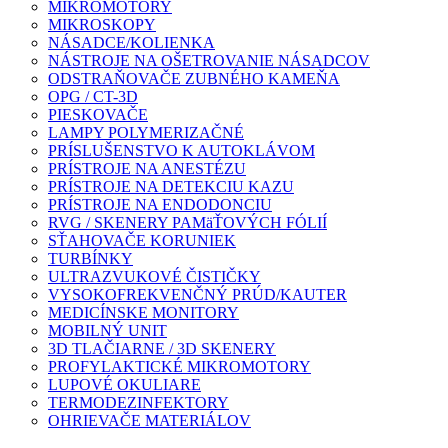
MIKROMOTORY
MIKROSKOPY
NÁSADCE/KOLIENKA
NÁSTROJE NA OŠETROVANIE NÁSADCOV
ODSTRAŇOVAČE ZUBNÉHO KAMEŇA
OPG / CT-3D
PIESKOVAČE
LAMPY POLYMERIZAČNÉ
PRÍSLUŠENSTVO K AUTOKLÁVOM
PRÍSTROJE NA ANESTÉZU
PRÍSTROJE NA DETEKCIU KAZU
PRÍSTROJE NA ENDODONCIU
RVG / SKENERY PAMäŤOVÝCH FÓLIÍ
SŤAHOVAČE KORUNIEK
TURBÍNKY
ULTRAZVUKOVÉ ČISTIČKY
VYSOKOFREKVENČNÝ PRÚD/KAUTER
MEDICÍNSKE MONITORY
MOBILNÝ UNIT
3D TLAČIARNE / 3D SKENERY
PROFYLAKTICKÉ MIKROMOTORY
LUPOVÉ OKULIARE
TERMODEZINFEKTORY
OHRIEVAČE MATERIÁLOV