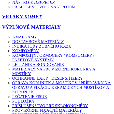
NÁSTROJE
DEPPELER
PRÍSLUŠENSTVO K NÁSTROJOM
VRTÁKY
KOMET
VÝPLŇOVÉ MATERIÁLY
AMALGÁMY
DOSTAVBOVÉ MATERIÁLY
INDIKÁTORY ZUBNÉHO KAZU
KOMPOMÉRY
KOMPOZITY / ORMOCERY / KOMPOMERY /
FAZETOVÉ SYSTÉMY
LEPTANIE A BONDOVANIE
MATERIÁLY NA PROVIZÓRNE KORUNKY A
MOSTÍKY
OCHRANNÉ LAKY - DESENSITIZÉRY
OPRAVA KORUNIEK A MOSTÍKOV / PRÍPRAVKY NA
OPRAVU A FIXÁCIU KERAMICKÝCH MOSTÍKOV A
KORUNIEK
PEČATENIE FISÚR
PODLOŽKY
PRÍSLUŠENSTVO PRE SKLOIONOMÉRY
PROVIZÓRNE FIXAČNÉ MATERIÁLY