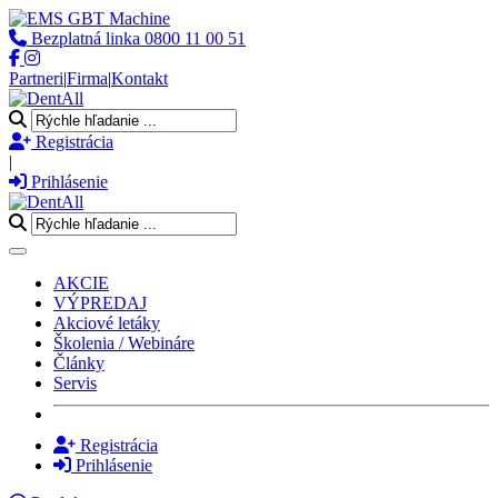
Bezplatná linka
0800 11 00 51
Partneri
|
Firma
|
Kontakt
Registrácia
|
Prihlásenie
Toggle navigation
AKCIE
VÝPREDAJ
Akciové letáky
Školenia / Webináre
Články
Servis
Registrácia
Prihlásenie