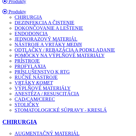
Produkty
Produkty
CHIRURGIA
DEZINFEKCIA A ČISTENIE
DOKONČOVANIE A LEŠTENIE
ENDODONCIA
JEDNORAZOVÝ MATERIÁL
NÁSTROJE A VRTÁKY
MEDIN
ODTLAČKY / REBAZÁCIA A PODKLADANIE
POMÔCKY NA VÝPLŇOVÉ MATERIÁLY
PRÍSTROJE
PROFYLAXIA
PRÍSLUŠENSTVO K RTG
RUČNÉ NÁSTROJE
VRTÁKY
KOMET
VÝPLŇOVÉ MATERIÁLY
ANESTÉZA / RESUSCITÁCIA
CAD/CAM/CEREC
STOLIČKY
STOMATOLOGICKÉ SÚPRAVY - KRESLÁ
CHIRURGIA
AUGMENTAČNÝ MATERIÁL