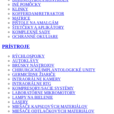
INÉ POMÔCKY
KLINKY
KOFFERDAM/RETRAKTOR
MATRICE
PIŠTOLE NA AMALGÁM
ŠTETČEKY A APLIKÁTORY
KOMPLEXNÉ SADY
OCHRANNÉ OKULIARE
PRÍSTROJE
RÝCHLOSPOJKY
AUTOKLÁVY
BRÚSKY NÁSTROJOV
CHIRURGICKÉ/IMPLANTOLOGICKÉ UNITY
GERMICÍDNE ŽIARIČE
INTRAORÁLNE KAMERY
INTRAORÁLNE RTG
KOMPRESORY/SACIE SYSTÉMY
LABORATÓRNE MIKROMOTORY
LAMPY NA BIELENIE
LASERY
MIEŠAČE KAPSĽOVÝCH MATERIÁLOV
MIEŠAČE ODTLAČKOVÝCH MATERIÁLOV