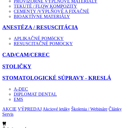
PROVIZÓRNE VÝPLŇOVÉ MATERIÁLY
TEKUTÉ / FLOW KOMPOZITY
CEMENTY /VÝPLŇOVÉ A FIXAČNÉ
BIOAKTÍVNE MATERIÁLY
ANESTÉZA / RESUSCITÁCIA
APLIKAČNÉ POMôCKY
RESUSCITAČNÉ POMOCKY
CAD/CAM/CEREC
STOLIČKY
STOMATOLOGICKÉ SÚPRAVY - KRESLÁ
A-DEC
DIPLOMAT DENTAL
EMS
AKCIE
VÝPREDAJ
Akciové letáky
Školenia / Webináre
Články
Servis