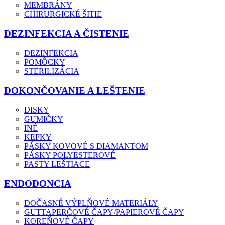
MEMBRÁNY
CHIRURGICKÉ ŠITIE
DEZINFEKCIA A ČISTENIE
DEZINFEKCIA
POMÔCKY
STERILIZÁCIA
DOKONČOVANIE A LEŠTENIE
DISKY
GUMIČKY
INÉ
KEFKY
PÁSKY KOVOVÉ S DIAMANTOM
PÁSKY POLYESTEROVÉ
PASTY LEŠTIACE
ENDODONCIA
DOČASNÉ VÝPLŇOVÉ MATERIÁLY
GUTTAPERČOVÉ ČAPY/PAPIEROVÉ ČAPY
KOREŇOVÉ ČAPY