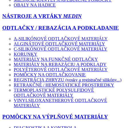
OBALY NA HADICE
NÁSTROJE A VRTÁKY
MEDIN
ODTLAČKY / REBAZÁCIA A PODKLADANIE
A-SILIKÓNOVÉ ODTLAČKOVÉ MATERIÁLY
ALGINÁTOVÉ ODTLAČKOVÉ MATERIÁLY
C-SILIKÓNOVÉ ODTLAČKOVÉ MATERIÁLY
KORUNKY
MATERIÁLY NA FUNKČNÉ ODTLAČKY
MATERIÁLY NA REBAZÁCIU A PODKLADY
POLYÉTEROVÉ ODTLAČKOVÉ MATERIÁLY
POMÔCKY NA ODTLAČKOVANIE
REGISTRÁCIA ZHRYZU (vosky a registračné silikóny...)
RETRAKČNÉ / HEMOSTATICKÉ PROSTRIEDKY
TERMOPLASTICKÉ POLYSULFIDOVÉ
ODTLAČKOVÉ MATERIÁLY
VINYLSILOXANETHEROVÉ ODTLAČKOVÉ
MATERIÁLY
POMÔCKY NA VÝPLŇOVÉ MATERIÁLY
DIAGNOSTIKA A KONTROLA