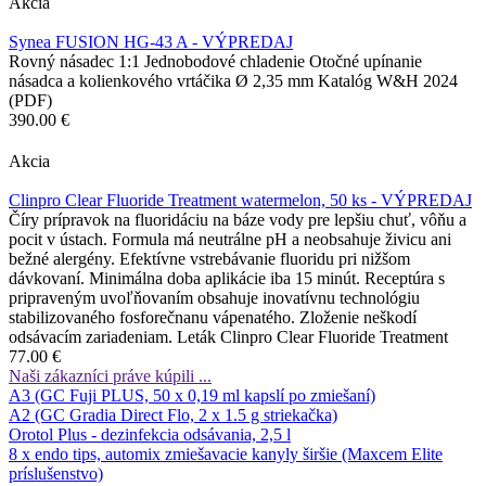
Akcia
Synea FUSION HG-43 A - VÝPREDAJ
Rovný násadec 1:1 Jednobodové chladenie Otočné upínanie
násadca a kolienkového vrtáčika Ø 2,35 mm Katalóg W&H 2024
(PDF)
390.00 €
Akcia
Clinpro Clear Fluoride Treatment watermelon, 50 ks - VÝPREDAJ
Číry prípravok na fluoridáciu na báze vody pre lepšiu chuť, vôňu a
pocit v ústach. Formula má neutrálne pH a neobsahuje živicu ani
bežné alergény. Efektívne vstrebávanie fluoridu pri nižšom
dávkovaní. Minimálna doba aplikácie iba 15 minút. Receptúra s
pripraveným uvoľňovaním obsahuje inovatívnu technológiu
stabilizovaného fosforečnanu vápenatého. Zloženie neškodí
odsávacím zariadeniam. Leták Clinpro Clear Fluoride Treatment
77.00 €
Naši zákazníci práve kúpili ...
A3 (GC Fuji PLUS, 50 x 0,19 ml kapslí po zmiešaní)
A2 (GC Gradia Direct Flo, 2 x 1.5 g striekačka)
Orotol Plus - dezinfekcia odsávania, 2,5 l
8 x endo tips, automix zmiešavacie kanyly širšie (Maxcem Elite
príslušenstvo)