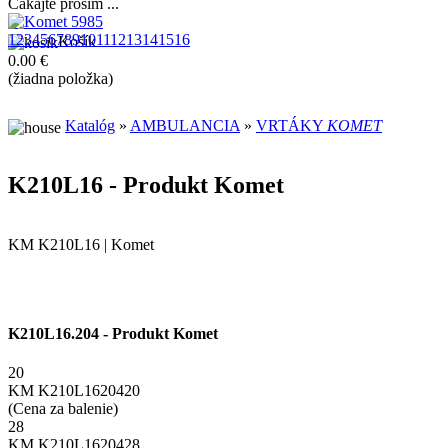
Čakajte prosím ...
‹
›
1
2
3
4
5
6
7
8
9
10
11
12
13
14
15
16
Košík
0.00 €
(žiadna položka)
Katalóg
»
AMBULANCIA
»
VRTÁKY
KOMET
K210L16 - Produkt Komet
KM K210L16 | Komet
K210L16.204 - Produkt Komet
20
KM K210L1620420
(Cena za balenie)
28
KM K210L1620428