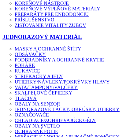
KOREŇOVÉ NÁSTROJE
KOREŇOVÉ VÝPLŇOVÉ MATERIÁLY
PREPARÁTY PRE ENDODONCIU
PRÍSLUŠENSTVO
ZISŤOVANIE VITALITY ZUBOV
JEDNORAZOVÝ MATERIÁL
MASKY A OCHRANNÉ ŠTÍTY
ODSÁVAČKY
PODBRADNÍKY A OCHRANNÉ KRYTIE
POHÁRE
RUKAVICE
STRIEKAČKY A IHLY
UTIERKY/NÁVLEKY/POKRÝVKY HLAVY
VATA/TAMPÓNY/VALČEKY
SKALPELOVÉ ČEPIEĽKY
TLAČIVÁ
OBALY NA SENZOR
JEDNORAZOVÉ TÁCKY, OBRÚSKY, UTIERKY
OZNAČOVAČE
CHLADIACE/ZOHRIEVAJÚCE GÉLY
OBALY NA SVETLO
OCHRANNÉ FÓLIE
MIEŠACIE KANYLY A APLIKAČNÉ POMÔCKY