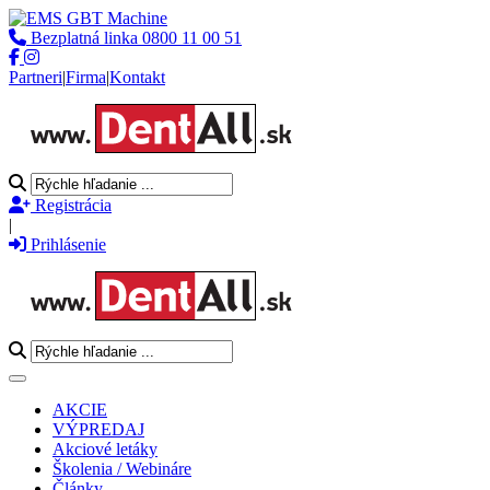
Bezplatná linka
0800 11 00 51
Partneri
|
Firma
|
Kontakt
Registrácia
|
Prihlásenie
Toggle navigation
AKCIE
VÝPREDAJ
Akciové letáky
Školenia / Webináre
Články