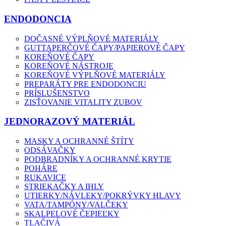
ENDODONCIA
DOČASNÉ VÝPLŇOVÉ MATERIÁLY
GUTTAPERČOVÉ ČAPY/PAPIEROVÉ ČAPY
KOREŇOVÉ ČAPY
KOREŇOVÉ NÁSTROJE
KOREŇOVÉ VÝPLŇOVÉ MATERIÁLY
PREPARÁTY PRE ENDODONCIU
PRÍSLUŠENSTVO
ZISŤOVANIE VITALITY ZUBOV
JEDNORAZOVÝ MATERIÁL
MASKY A OCHRANNÉ ŠTÍTY
ODSÁVAČKY
PODBRADNÍKY A OCHRANNÉ KRYTIE
POHÁRE
RUKAVICE
STRIEKAČKY A IHLY
UTIERKY/NÁVLEKY/POKRÝVKY HLAVY
VATA/TAMPÓNY/VALČEKY
SKALPELOVÉ ČEPIEĽKY
TLAČIVÁ