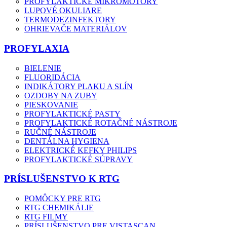
PROFYLAKTICKÉ MIKROMOTORY
LUPOVÉ OKULIARE
TERMODEZINFEKTORY
OHRIEVAČE MATERIÁLOV
PROFYLAXIA
BIELENIE
FLUORIDÁCIA
INDIKÁTORY PLAKU A SLÍN
OZDOBY NA ZUBY
PIESKOVANIE
PROFYLAKTICKÉ PASTY
PROFYLAKTICKÉ ROTAČNÉ NÁSTROJE
RUČNÉ NÁSTROJE
DENTÁLNA HYGIENA
ELEKTRICKÉ KEFKY PHILIPS
PROFYLAKTICKÉ SÚPRAVY
PRÍSLUŠENSTVO K RTG
POMÔCKY PRE RTG
RTG CHEMIKÁLIE
RTG FILMY
PRÍSLUŠENSTVO PRE VISTASCAN