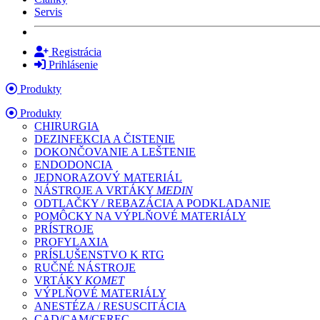
Servis
Registrácia
Prihlásenie
Produkty
Produkty
CHIRURGIA
DEZINFEKCIA A ČISTENIE
DOKONČOVANIE A LEŠTENIE
ENDODONCIA
JEDNORAZOVÝ MATERIÁL
NÁSTROJE A VRTÁKY
MEDIN
ODTLAČKY / REBAZÁCIA A PODKLADANIE
POMÔCKY NA VÝPLŇOVÉ MATERIÁLY
PRÍSTROJE
PROFYLAXIA
PRÍSLUŠENSTVO K RTG
RUČNÉ NÁSTROJE
VRTÁKY
KOMET
VÝPLŇOVÉ MATERIÁLY
ANESTÉZA / RESUSCITÁCIA
CAD/CAM/CEREC