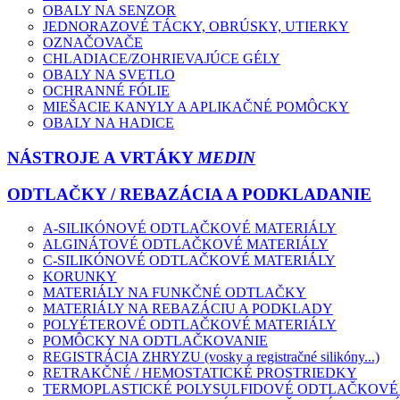
OBALY NA SENZOR
JEDNORAZOVÉ TÁCKY, OBRÚSKY, UTIERKY
OZNAČOVAČE
CHLADIACE/ZOHRIEVAJÚCE GÉLY
OBALY NA SVETLO
OCHRANNÉ FÓLIE
MIEŠACIE KANYLY A APLIKAČNÉ POMÔCKY
OBALY NA HADICE
NÁSTROJE A VRTÁKY
MEDIN
ODTLAČKY / REBAZÁCIA A PODKLADANIE
A-SILIKÓNOVÉ ODTLAČKOVÉ MATERIÁLY
ALGINÁTOVÉ ODTLAČKOVÉ MATERIÁLY
C-SILIKÓNOVÉ ODTLAČKOVÉ MATERIÁLY
KORUNKY
MATERIÁLY NA FUNKČNÉ ODTLAČKY
MATERIÁLY NA REBAZÁCIU A PODKLADY
POLYÉTEROVÉ ODTLAČKOVÉ MATERIÁLY
POMÔCKY NA ODTLAČKOVANIE
REGISTRÁCIA ZHRYZU (vosky a registračné silikóny...)
RETRAKČNÉ / HEMOSTATICKÉ PROSTRIEDKY
TERMOPLASTICKÉ POLYSULFIDOVÉ ODTLAČKOVÉ