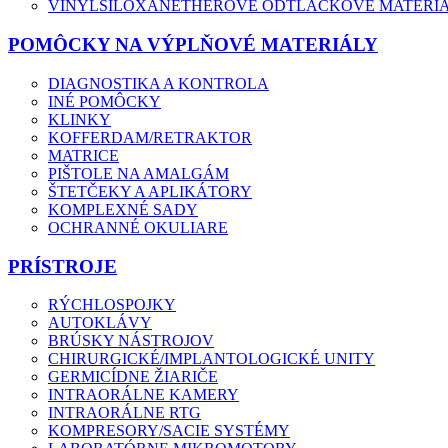
VINYLSILOXANETHEROVÉ ODTLAČKOVÉ MATERI
POMÔCKY NA VÝPLŇOVÉ MATERIÁLY
DIAGNOSTIKA A KONTROLA
INÉ POMÔCKY
KLINKY
KOFFERDAM/RETRAKTOR
MATRICE
PIŠTOLE NA AMALGÁM
ŠTETČEKY A APLIKÁTORY
KOMPLEXNÉ SADY
OCHRANNÉ OKULIARE
PRÍSTROJE
RÝCHLOSPOJKY
AUTOKLÁVY
BRÚSKY NÁSTROJOV
CHIRURGICKÉ/IMPLANTOLOGICKÉ UNITY
GERMICÍDNE ŽIARIČE
INTRAORÁLNE KAMERY
INTRAORÁLNE RTG
KOMPRESORY/SACIE SYSTÉMY