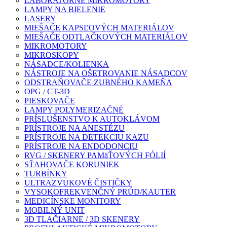
LABORATÓRNE MIKROMOTORY
LAMPY NA BIELENIE
LASERY
MIEŠAČE KAPSĽOVÝCH MATERIÁLOV
MIEŠAČE ODTLAČKOVÝCH MATERIÁLOV
MIKROMOTORY
MIKROSKOPY
NÁSADCE/KOLIENKA
NÁSTROJE NA OŠETROVANIE NÁSADCOV
ODSTRAŇOVAČE ZUBNÉHO KAMEŇA
OPG / CT-3D
PIESKOVAČE
LAMPY POLYMERIZAČNÉ
PRÍSLUŠENSTVO K AUTOKLÁVOM
PRÍSTROJE NA ANESTÉZU
PRÍSTROJE NA DETEKCIU KAZU
PRÍSTROJE NA ENDODONCIU
RVG / SKENERY PAMäŤOVÝCH FÓLIÍ
SŤAHOVAČE KORUNIEK
TURBÍNKY
ULTRAZVUKOVÉ ČISTIČKY
VYSOKOFREKVENČNÝ PRÚD/KAUTER
MEDICÍNSKE MONITORY
MOBILNÝ UNIT
3D TLAČIARNE / 3D SKENERY