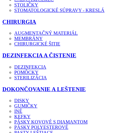
STOLIČKY
STOMATOLOGICKÉ SÚPRAVY - KRESLÁ
CHIRURGIA
AUGMENTAČNÝ MATERIÁL
MEMBRÁNY
CHIRURGICKÉ ŠITIE
DEZINFEKCIA A ČISTENIE
DEZINFEKCIA
POMÔCKY
STERILIZÁCIA
DOKONČOVANIE A LEŠTENIE
DISKY
GUMIČKY
INÉ
KEFKY
PÁSKY KOVOVÉ S DIAMANTOM
PÁSKY POLYESTEROVÉ
PASTY LEŠTIACE