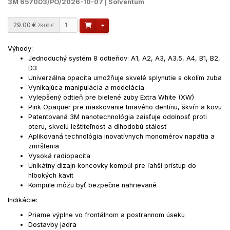
3M 6570D3/PO/2026-10-07 | Solventum
29.00 €
Toggle Dropdown
73.00 €
Výhody:
Jednoduchý systém 8 odtieňov: A1, A2, A3, A3.5, A4, B1, B2,
D3
Univerzálna opacita umožňuje skvelé splynutie s okolím zuba
Vynikajúca manipulácia a modelácia
Vylepšený odtieň pre bielené zuby Extra White (XW)
Pink Opaquer pre maskovanie tmavého dentínu, škvŕn a kovu
Patentovaná 3M nanotechnológia zaisťuje odolnosť proti
oteru, skvelú leštiteľnosť a dlhodobú stálosť
Aplikovaná technológia inovatívnych monomérov napätia a
zmrštenia
Vysoká radiopacita
Unikátny dizajn koncovky kompúl pre ľahší prístup do
hlbokých kavít
Kompule môžu byť bezpečne nahrievané
Indikácie:
Priame výplne vo frontálnom a postrannom úseku
Dostavby jadra