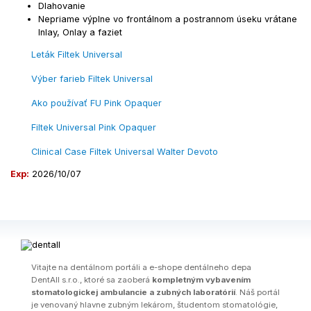
Dlahovanie
Nepriame výplne vo frontálnom a postrannom úseku vrátane
Inlay, Onlay a faziet
Leták Filtek Universal
Výber farieb Filtek Universal
Ako používať FU Pink Opaquer
Filtek Universal Pink Opaquer
Clinical Case Filtek Universal Walter Devoto
Exp:
2026/10/07
Vitajte na dentálnom portáli a e-shope dentálneho depa
DentAll s.r.o., ktoré sa zaoberá
kompletným vybavením
stomatologickej ambulancie a zubných laboratórií
. Náš portál
je venovaný hlavne zubným lekárom, študentom stomatológie,