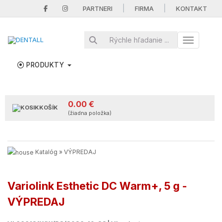
|
|
PARTNERI
FIRMA
KONTAKT
Toggle nav
PRODUKTY
0.00 €
KOŠÍK
(žiadna položka)
Katalóg
»
VÝPREDAJ
Variolink Esthetic DC Warm+, 5 g -
VÝPREDAJ