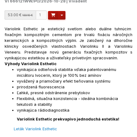
VI 666121WW/PO/2026-10-28 | Vivadent
53.00 €
Toggle Dropdown
133.10 €
Variolink Esthetic je estetický svetlom alebo duálne tuhnúcim
fixačným kompozitným cementom pre trvalú fixáciu náročných
keramických a kompozitných výplni.
J
e založený na dlhoročne
klinicky osvedčených vlastnostiach Variolinku II a Variolinku
Veneeru.
Predstavuje novú generáciu fixačných kompozitov s
vynikajúcou estetikou a užívateľsky prívetivým spracovaním.
Výhody Variolink Esthetic
vynikajúca odtieňová stabilita vďaka patentovanému
iniciátoru Ivocerin, ktorý je 100% bez amínov
vyvážený a priamočiary efekt tieňovania systému
prirodzená fluorescencia
Ľahké, presné
odstránenie
prebytokov
Flexibilná, situačna konzistencia - ideálna kombinácia
tekutosti a stability
vynikajúca rádiodiagnostika
Variolink Esthetic p
rekvapivo jednoduchá estetika!
Leták Variolink Esthetic