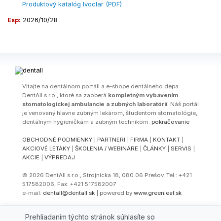
Produktový katalóg Ivoclar (PDF)
Exp:
2026/10/28
Vitajte na dentálnom portáli a e-shope dentálneho depa
DentAll s.r.o., ktoré sa zaoberá
kompletným vybavením
stomatologickej ambulancie a zubných laboratórií
. Náš portál
je venovaný hlavne zubným lekárom, študentom stomatológie,
dentálnym hygieničkám a zubným technikom.
pokračovanie
OBCHODNÉ PODMIENKY
|
PARTNERI
|
FIRMA
|
KONTAKT
|
AKCIOVÉ LETÁKY
|
ŠKOLENIA / WEBINÁRE
|
ČLÁNKY
|
SERVIS
|
AKCIE
|
VÝPREDAJ
© 2026 DentAll s.r.o., Strojnícka 18, 080 06 Prešov, Tel.: +421
517582006, Fax: +421 517582007
e-mail:
dentall@dentall.sk
| powered by
www.greenleaf.sk
Select Language
▼
Prehliadaním týchto stránok súhlasíte so