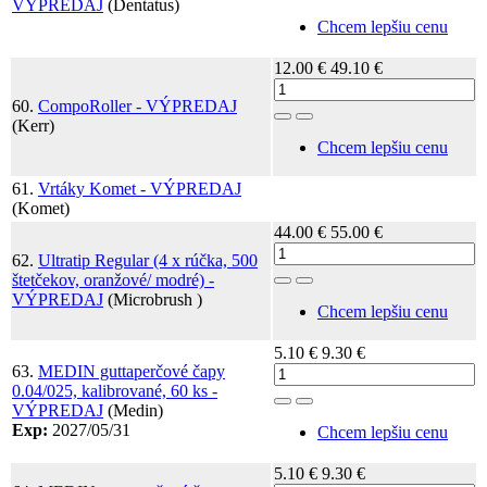
Toggle Dropdown
VÝPREDAJ
(Dentatus)
Chcem lepšiu cenu
12.00 €
49.10 €
60.
CompoRoller - VÝPREDAJ
Toggle Dropdown
(Kerr)
Chcem lepšiu cenu
61.
Vrtáky Komet - VÝPREDAJ
(Komet)
44.00 €
55.00 €
62.
Ultratip Regular (4 x rúčka, 500
štetčekov, oranžové/ modré) -
Toggle Dropdown
VÝPREDAJ
(Microbrush )
Chcem lepšiu cenu
5.10 €
9.30 €
63.
MEDIN guttaperčové čapy
0.04/025, kalibrované, 60 ks -
Toggle Dropdown
VÝPREDAJ
(Medin)
Exp:
2027/05/31
Chcem lepšiu cenu
5.10 €
9.30 €