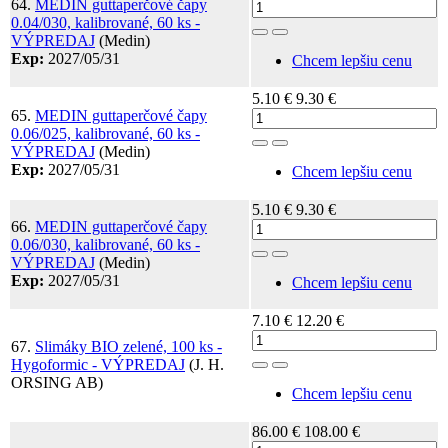
64.
MEDIN guttaperčové čapy
0.04/030, kalibrované, 60 ks -
Toggle Dropdown
VÝPREDAJ
(Medin)
Exp:
2027/05/31
Chcem lepšiu cenu
5.10 €
9.30 €
65.
MEDIN guttaperčové čapy
0.06/025, kalibrované, 60 ks -
Toggle Dropdown
VÝPREDAJ
(Medin)
Exp:
2027/05/31
Chcem lepšiu cenu
5.10 €
9.30 €
66.
MEDIN guttaperčové čapy
0.06/030, kalibrované, 60 ks -
Toggle Dropdown
VÝPREDAJ
(Medin)
Exp:
2027/05/31
Chcem lepšiu cenu
7.10 €
12.20 €
67.
Slimáky BIO zelené, 100 ks -
Hygoformic - VÝPREDAJ
(J. H.
Toggle Dropdown
ORSING AB)
Chcem lepšiu cenu
86.00 €
108.00 €