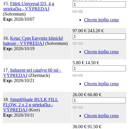
15.
Filtek Universal D3, 4 g
striekačka - VÝPREDAJ
Toggle Dropdown
(Solventum)
Exp:
2026/10/07
Chcem lepšiu cenu
97.00 €
243.20 €
16.
Ketac Cem Easymix klinické
balenie - VÝPREDAJ
(Solventum)
Toggle Dropdown
Exp:
2026/10/19
Chcem lepšiu cenu
5.80 €
14.50 €
17.
Indurent gel catalyst 60 ml -
VÝPREDAJ
(Zhermack)
Toggle Dropdown
Exp:
2026/10/21
Chcem lepšiu cenu
26.00 €
66.80 €
18.
SimpliShade BULK FILL
FLOW, 2 x 2 g striekačka -
Toggle Dropdown
VÝPREDAJ
(Kerr)
Exp:
2026/10/11
Chcem lepšiu cenu
36.00 €
91.50 €