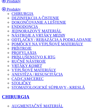
Produkty
Produkty
CHIRURGIA
DEZINFEKCIA A ČISTENIE
DOKONČOVANIE A LEŠTENIE
ENDODONCIA
JEDNORAZOVÝ MATERIÁL
NÁSTROJE A VRTÁKY
MEDIN
ODTLAČKY / REBAZÁCIA A PODKLADANIE
POMÔCKY NA VÝPLŇOVÉ MATERIÁLY
PRÍSTROJE
PROFYLAXIA
PRÍSLUŠENSTVO K RTG
RUČNÉ NÁSTROJE
VRTÁKY
KOMET
VÝPLŇOVÉ MATERIÁLY
ANESTÉZA / RESUSCITÁCIA
CAD/CAM/CEREC
STOLIČKY
STOMATOLOGICKÉ SÚPRAVY - KRESLÁ
CHIRURGIA
AUGMENTAČNÝ MATERIÁL