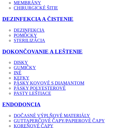
MEMBRÁNY
CHIRURGICKÉ ŠITIE
DEZINFEKCIA A ČISTENIE
DEZINFEKCIA
POMÔCKY
STERILIZÁCIA
DOKONČOVANIE A LEŠTENIE
DISKY
GUMIČKY
INÉ
KEFKY
PÁSKY KOVOVÉ S DIAMANTOM
PÁSKY POLYESTEROVÉ
PASTY LEŠTIACE
ENDODONCIA
DOČASNÉ VÝPLŇOVÉ MATERIÁLY
GUTTAPERČOVÉ ČAPY/PAPIEROVÉ ČAPY
KOREŇOVÉ ČAPY