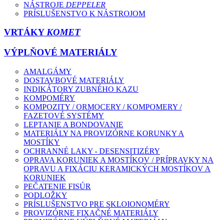
NÁSTROJE
DEPPELER
PRÍSLUŠENSTVO K NÁSTROJOM
VRTÁKY
KOMET
VÝPLŇOVÉ MATERIÁLY
AMALGÁMY
DOSTAVBOVÉ MATERIÁLY
INDIKÁTORY ZUBNÉHO KAZU
KOMPOMÉRY
KOMPOZITY / ORMOCERY / KOMPOMERY /
FAZETOVÉ SYSTÉMY
LEPTANIE A BONDOVANIE
MATERIÁLY NA PROVIZÓRNE KORUNKY A
MOSTÍKY
OCHRANNÉ LAKY - DESENSITIZÉRY
OPRAVA KORUNIEK A MOSTÍKOV / PRÍPRAVKY NA
OPRAVU A FIXÁCIU KERAMICKÝCH MOSTÍKOV A
KORUNIEK
PEČATENIE FISÚR
PODLOŽKY
PRÍSLUŠENSTVO PRE SKLOIONOMÉRY
PROVIZÓRNE FIXAČNÉ MATERIÁLY