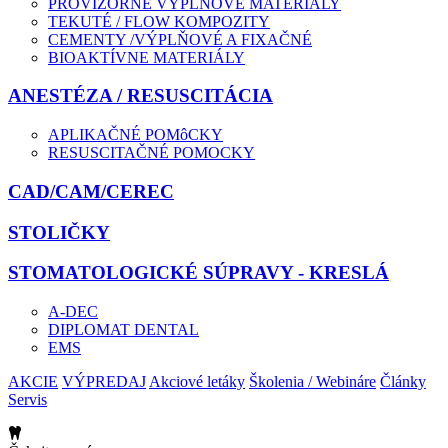
PROVIZÓRNE VÝPLŇOVÉ MATERIÁLY
TEKUTÉ / FLOW KOMPOZITY
CEMENTY /VÝPLŇOVÉ A FIXAČNÉ
BIOAKTÍVNE MATERIÁLY
ANESTÉZA / RESUSCITÁCIA
APLIKAČNÉ POMôCKY
RESUSCITAČNÉ POMOCKY
CAD/CAM/CEREC
STOLIČKY
STOMATOLOGICKÉ SÚPRAVY - KRESLÁ
A-DEC
DIPLOMAT DENTAL
EMS
AKCIE
VÝPREDAJ
Akciové letáky
Školenia / Webináre
Články
Servis