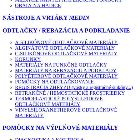
OBALY NA HADICE
NÁSTROJE A VRTÁKY
MEDIN
ODTLAČKY / REBAZÁCIA A PODKLADANIE
A-SILIKÓNOVÉ ODTLAČKOVÉ MATERIÁLY
ALGINÁTOVÉ ODTLAČKOVÉ MATERIÁLY
C-SILIKÓNOVÉ ODTLAČKOVÉ MATERIÁLY
KORUNKY
MATERIÁLY NA FUNKČNÉ ODTLAČKY
MATERIÁLY NA REBAZÁCIU A PODKLADY
POLYÉTEROVÉ ODTLAČKOVÉ MATERIÁLY
POMÔCKY NA ODTLAČKOVANIE
REGISTRÁCIA ZHRYZU (vosky a registračné silikóny...)
RETRAKČNÉ / HEMOSTATICKÉ PROSTRIEDKY
TERMOPLASTICKÉ POLYSULFIDOVÉ
ODTLAČKOVÉ MATERIÁLY
VINYLSILOXANETHEROVÉ ODTLAČKOVÉ
MATERIÁLY
POMÔCKY NA VÝPLŇOVÉ MATERIÁLY
DIAGNOSTIKA A KONTROLA