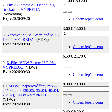
17.00 €
59.20 €
7.
Filtek Ultimate A1 Dentin, 4 g
striekačka- VÝPREDAJ
Toggle Dropdown
(Solventum)
Exp:
2026/09/26
Chcem lepšiu cenu
3.60 €
12.00 €
8.
Nervové ihly VDW zelené M / 5,
10 ks - VÝPREDAJ
(VDW)
Toggle Dropdown
Exp:
2026/09/30
Chcem lepšiu cenu
6.50 €
21.70 €
9.
K-Files VDW 21 mm ISO 06 -
VÝPREDAJ
(VDW)
Toggle Dropdown
Exp:
2026/09/30
Chcem lepšiu cenu
8.90 €
29.90 €
10.
MTWO papierové čapy mix 48 ×
25/.06; 24 × (30/.05, 35/.04, 40/.04,
25/.07), 144 ks - VÝPREDAJ
Toggle Dropdown
(VDW)
Chcem lepšiu cenu
Exp:
2026/09/30
2.40 €
8.30 €