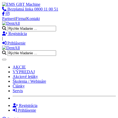
Bezplatná linka
0800 11 00 51
Partneri
|
Firma
|
Kontakt
Registrácia
|
Prihlásenie
Toggle navigation
AKCIE
VÝPREDAJ
Akciové letáky
Školenia / Webináre
Články
Servis
Registrácia
Prihlásenie