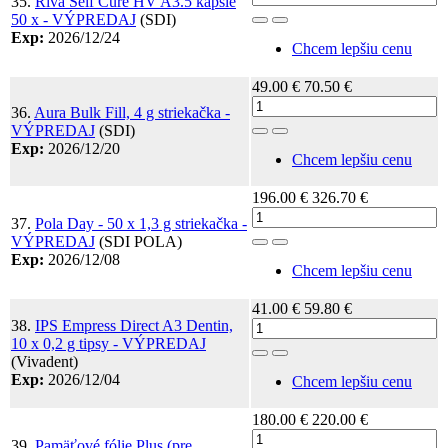
35.
Riva Self Cure HV A3.5 kapsle
50 x - VÝPREDAJ
(SDI)
Toggle Dropdown
Exp:
2026/12/24
Chcem lepšiu cenu
49.00 €
70.50 €
36.
Aura Bulk Fill, 4 g striekačka -
VÝPREDAJ
(SDI)
Toggle Dropdown
Exp:
2026/12/20
Chcem lepšiu cenu
196.00 €
326.70 €
37.
Pola Day - 50 x 1,3 g striekačka -
VÝPREDAJ
(SDI POLA)
Toggle Dropdown
Exp:
2026/12/08
Chcem lepšiu cenu
41.00 €
59.80 €
38.
IPS Empress Direct A3 Dentin,
10 x 0,2 g tipsy - VÝPREDAJ
Toggle Dropdown
(Vivadent)
Exp:
2026/12/04
Chcem lepšiu cenu
180.00 €
220.00 €
39.
Pamäťové fólie Plus (pre