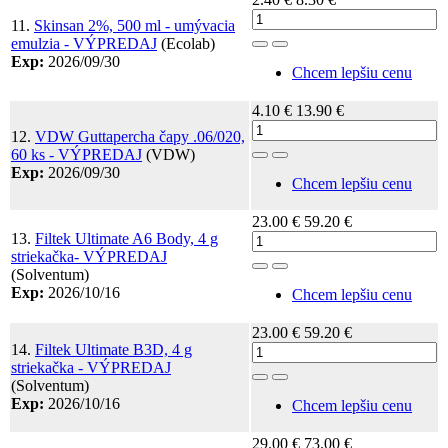
11.
Skinsan 2%, 500 ml - umývacia
emulzia - VÝPREDAJ
(Ecolab)
Toggle Dropdown
Exp:
2026/09/30
Chcem lepšiu cenu
4.10 €
13.90 €
12.
VDW Guttapercha čapy .06/020,
60 ks - VÝPREDAJ
(VDW)
Toggle Dropdown
Exp:
2026/09/30
Chcem lepšiu cenu
23.00 €
59.20 €
13.
Filtek Ultimate A6 Body, 4 g
striekačka- VÝPREDAJ
Toggle Dropdown
(Solventum)
Exp:
2026/10/16
Chcem lepšiu cenu
23.00 €
59.20 €
14.
Filtek Ultimate B3D, 4 g
striekačka - VÝPREDAJ
Toggle Dropdown
(Solventum)
Exp:
2026/10/16
Chcem lepšiu cenu
29.00 €
73.00 €