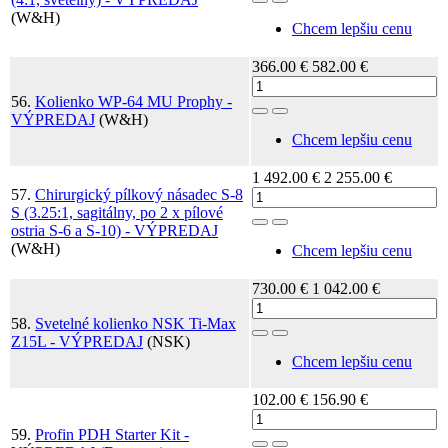
Toggle Dropdown
(W&H)
Chcem lepšiu cenu
366.00 €
582.00 €
56.
Kolienko WP-64 MU Prophy -
Toggle Dropdown
VÝPREDAJ
(W&H)
Chcem lepšiu cenu
1 492.00 €
2 255.00 €
57.
Chirurgický pílkový násadec S-8
S (3.25:1, sagitálny, po 2 x pílové
Toggle Dropdown
ostria S-6 a S-10) - VÝPREDAJ
(W&H)
Chcem lepšiu cenu
730.00 €
1 042.00 €
58.
Svetelné kolienko NSK Ti-Max
Toggle Dropdown
Z15L - VÝPREDAJ
(NSK)
Chcem lepšiu cenu
102.00 €
156.90 €
59.
Profin PDH Starter Kit -