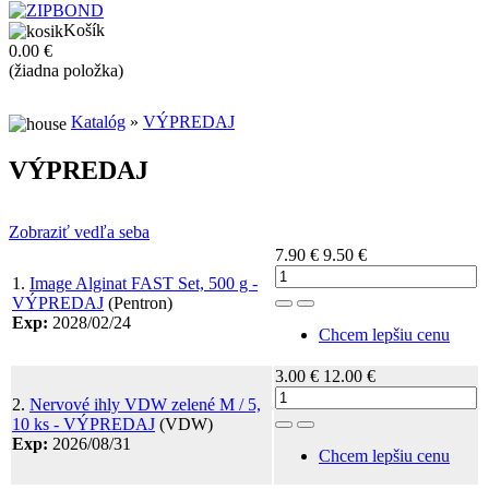
Košík
0.00 €
(žiadna položka)
Katalóg
»
VÝPREDAJ
VÝPREDAJ
Zobraziť vedľa seba
7.90 €
9.50 €
1.
Image Alginat FAST Set, 500 g -
VÝPREDAJ
(Pentron)
Toggle Dropdown
Exp:
2028/02/24
Chcem lepšiu cenu
3.00 €
12.00 €
2.
Nervové ihly VDW zelené M / 5,
10 ks - VÝPREDAJ
(VDW)
Toggle Dropdown
Exp:
2026/08/31
Chcem lepšiu cenu