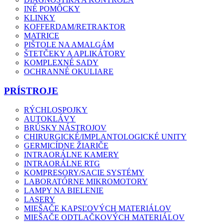
INÉ POMÔCKY
KLINKY
KOFFERDAM/RETRAKTOR
MATRICE
PIŠTOLE NA AMALGÁM
ŠTETČEKY A APLIKÁTORY
KOMPLEXNÉ SADY
OCHRANNÉ OKULIARE
PRÍSTROJE
RÝCHLOSPOJKY
AUTOKLÁVY
BRÚSKY NÁSTROJOV
CHIRURGICKÉ/IMPLANTOLOGICKÉ UNITY
GERMICÍDNE ŽIARIČE
INTRAORÁLNE KAMERY
INTRAORÁLNE RTG
KOMPRESORY/SACIE SYSTÉMY
LABORATÓRNE MIKROMOTORY
LAMPY NA BIELENIE
LASERY
MIEŠAČE KAPSĽOVÝCH MATERIÁLOV
MIEŠAČE ODTLAČKOVÝCH MATERIÁLOV