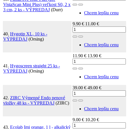
VistaScan Mini Plus) veľkost S0, 2 x
Toggle Dropdown
3 cm, 2 ks - VÝPREDAJ
(Durr)
Chcem lepšiu cenu
9.90 €
11.00 €
40.
Hygotip XL, 10 ks -
Toggle Dropdown
VÝPREDAJ
(Orsing)
Chcem lepšiu cenu
11.90 €
13.90 €
41.
Hygoscreen straight 25 ks -
Toggle Dropdown
VÝPREDAJ
(Orsing)
Chcem lepšiu cenu
39.00 €
49.00 €
42.
ZIRC Výmenné Endo penové
Toggle Dropdown
vložky 48 ks - VÝPREDAJ
(ZIRC)
Chcem lepšiu cenu
9.00 €
10.20 €
43.
Ecolab Imi orange, 1 l - alkalický