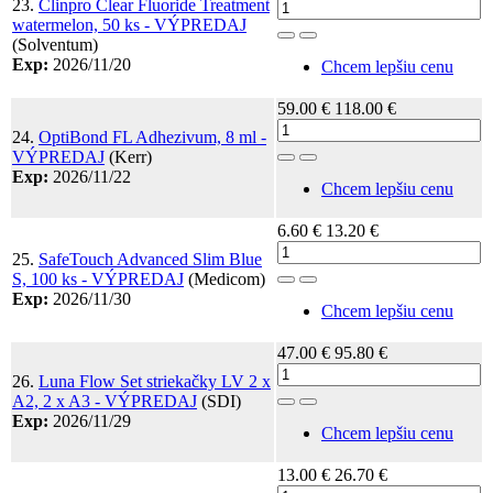
23.
Clinpro Clear Fluoride Treatment
watermelon, 50 ks - VÝPREDAJ
Toggle Dropdown
(Solventum)
Exp:
2026/11/20
Chcem lepšiu cenu
59.00 €
118.00 €
24.
OptiBond FL Adhezivum, 8 ml -
VÝPREDAJ
(Kerr)
Toggle Dropdown
Exp:
2026/11/22
Chcem lepšiu cenu
6.60 €
13.20 €
25.
SafeTouch Advanced Slim Blue
S, 100 ks - VÝPREDAJ
(Medicom)
Toggle Dropdown
Exp:
2026/11/30
Chcem lepšiu cenu
47.00 €
95.80 €
26.
Luna Flow Set striekačky LV 2 x
A2, 2 x A3 - VÝPREDAJ
(SDI)
Toggle Dropdown
Exp:
2026/11/29
Chcem lepšiu cenu
13.00 €
26.70 €