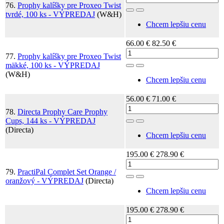
76.
Prophy kalíšky pre Proxeo Twist
Toggle Dropdown
tvrdé, 100 ks - VÝPREDAJ
(W&H)
Chcem lepšiu cenu
66.00 €
82.50 €
77.
Prophy kalíšky pre Proxeo Twist
mäkké, 100 ks - VÝPREDAJ
Toggle Dropdown
(W&H)
Chcem lepšiu cenu
56.00 €
71.00 €
78.
Directa Prophy Care Prophy
Cups, 144 ks - VÝPREDAJ
Toggle Dropdown
(Directa)
Chcem lepšiu cenu
195.00 €
278.90 €
79.
PractiPal Complet Set Orange /
Toggle Dropdown
oranžový - VÝPREDAJ
(Directa)
Chcem lepšiu cenu
195.00 €
278.90 €