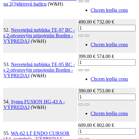
Toggle Dropdown
na 2(3)dierovú hadicu
(W&H)
Chcem lepšiu cenu
490.00 €
732.00 €
52.
Nesvetelná turbínka TE-97 BC -
s 2-otvorovým pripojením Borden -
Toggle Dropdown
VÝPREDAJ
(W&H)
Chcem lepšiu cenu
399.00 €
574.00 €
53.
Nesvetelná turbínka TE-95 BC -
s 2-otvorovým pripojením Borden -
Toggle Dropdown
VÝPREDAJ
(W&H)
Chcem lepšiu cenu
390.00 €
753.00 €
54.
Synea FUSION HG-43 A -
Toggle Dropdown
VÝPREDAJ
(W&H)
Chcem lepšiu cenu
609.00 €
802.00 €
55.
WA-62 LT ENDO CURSOR
(4:1, svetelný) - VÝPREDAJ