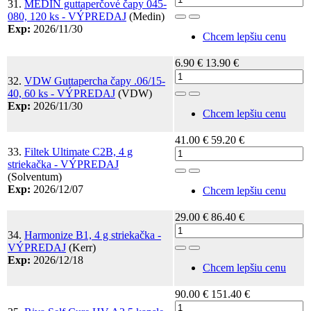
31.
MEDIN guttaperčové čapy 045-
080, 120 ks - VÝPREDAJ
(Medin)
Toggle Dropdown
Exp:
2026/11/30
Chcem lepšiu cenu
6.90 €
13.90 €
32.
VDW Guttapercha čapy .06/15-
40, 60 ks - VÝPREDAJ
(VDW)
Toggle Dropdown
Exp:
2026/11/30
Chcem lepšiu cenu
41.00 €
59.20 €
33.
Filtek Ultimate C2B, 4 g
striekačka - VÝPREDAJ
Toggle Dropdown
(Solventum)
Exp:
2026/12/07
Chcem lepšiu cenu
29.00 €
86.40 €
34.
Harmonize B1, 4 g striekačka -
VÝPREDAJ
(Kerr)
Toggle Dropdown
Exp:
2026/12/18
Chcem lepšiu cenu
90.00 €
151.40 €