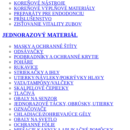
KOREŇOVÉ NÁSTROJE
KOREŇOVÉ VÝPLŇOVÉ MATERIÁLY
PREPARÁTY PRE ENDODONCIU
PRÍSLUŠENSTVO
ZISŤOVANIE VITALITY ZUBOV
JEDNORAZOVÝ MATERIÁL
MASKY A OCHRANNÉ ŠTÍTY
ODSÁVAČKY
PODBRADNÍKY A OCHRANNÉ KRYTIE
POHÁRE
RUKAVICE
STRIEKAČKY A IHLY
UTIERKY/NÁVLEKY/POKRÝVKY HLAVY
VATA/TAMPÓNY/VALČEKY
SKALPELOVÉ ČEPIEĽKY
TLAČIVÁ
OBALY NA SENZOR
JEDNORAZOVÉ TÁCKY, OBRÚSKY, UTIERKY
OZNAČOVAČE
CHLADIACE/ZOHRIEVAJÚCE GÉLY
OBALY NA SVETLO
OCHRANNÉ FÓLIE
MIEŠACIE KANYLY A APLIKAČNÉ POMÔCKY