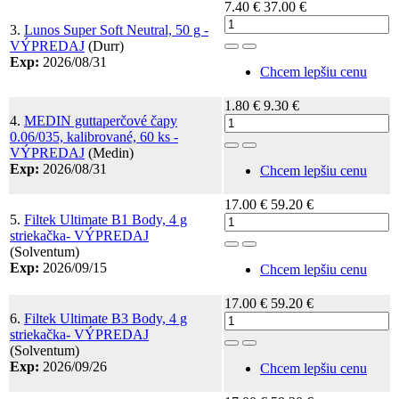
7.40 €
37.00 €
3.
Lunos Super Soft Neutral, 50 g -
VÝPREDAJ
(Durr)
Toggle Dropdown
Exp:
2026/08/31
Chcem lepšiu cenu
1.80 €
9.30 €
4.
MEDIN guttaperčové čapy
0.06/035, kalibrované, 60 ks -
Toggle Dropdown
VÝPREDAJ
(Medin)
Exp:
2026/08/31
Chcem lepšiu cenu
17.00 €
59.20 €
5.
Filtek Ultimate B1 Body, 4 g
striekačka- VÝPREDAJ
Toggle Dropdown
(Solventum)
Exp:
2026/09/15
Chcem lepšiu cenu
17.00 €
59.20 €
6.
Filtek Ultimate B3 Body, 4 g
striekačka- VÝPREDAJ
Toggle Dropdown
(Solventum)
Exp:
2026/09/26
Chcem lepšiu cenu