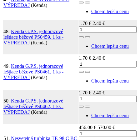
Toggle Dropdown
VÝPREDAJ
(Kenda)
Chcem lepšiu cenu
1.70 €
2.40 €
48.
Kenda G.P.S. jednorazové
leštiace béžové PS0459, 1 ks -
Toggle Dropdown
VÝPREDAJ
(Kenda)
Chcem lepšiu cenu
1.70 €
2.40 €
49.
Kenda G.P.S. jednorazové
leštiace béžové PS0461, 1 ks -
Toggle Dropdown
VÝPREDAJ
(Kenda)
Chcem lepšiu cenu
1.70 €
2.40 €
50.
Kenda G.P.S. jednorazové
leštiace béžové PS0462, 1 ks -
Toggle Dropdown
VÝPREDAJ
(Kenda)
Chcem lepšiu cenu
456.00 €
570.00 €
51.
Nesvetelná turbínka TE-98 C BC