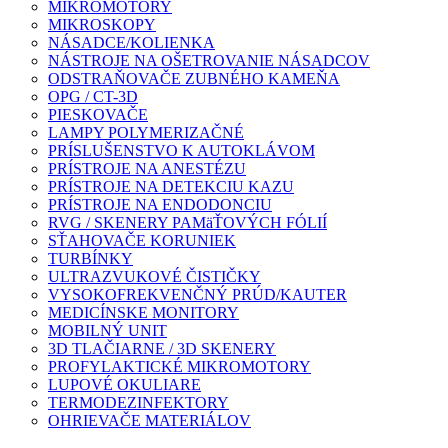
MIKROMOTORY
MIKROSKOPY
NÁSADCE/KOLIENKA
NÁSTROJE NA OŠETROVANIE NÁSADCOV
ODSTRAŇOVAČE ZUBNÉHO KAMEŇA
OPG / CT-3D
PIESKOVAČE
LAMPY POLYMERIZAČNÉ
PRÍSLUŠENSTVO K AUTOKLÁVOM
PRÍSTROJE NA ANESTÉZU
PRÍSTROJE NA DETEKCIU KAZU
PRÍSTROJE NA ENDODONCIU
RVG / SKENERY PAMäŤOVÝCH FÓLIÍ
SŤAHOVAČE KORUNIEK
TURBÍNKY
ULTRAZVUKOVÉ ČISTIČKY
VYSOKOFREKVENČNÝ PRÚD/KAUTER
MEDICÍNSKE MONITORY
MOBILNÝ UNIT
3D TLAČIARNE / 3D SKENERY
PROFYLAKTICKÉ MIKROMOTORY
LUPOVÉ OKULIARE
TERMODEZINFEKTORY
OHRIEVAČE MATERIÁLOV