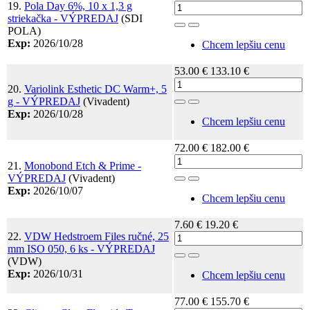
19.
Pola Day 6%, 10 x 1,3 g
striekačka - VÝPREDAJ
(SDI
Toggle Dropdown
POLA)
Exp:
2026/10/28
Chcem lepšiu cenu
53.00 €
133.10 €
20.
Variolink Esthetic DC Warm+, 5
g - VÝPREDAJ
(Vivadent)
Toggle Dropdown
Exp:
2026/10/28
Chcem lepšiu cenu
72.00 €
182.00 €
21.
Monobond Etch & Prime -
VÝPREDAJ
(Vivadent)
Toggle Dropdown
Exp:
2026/10/07
Chcem lepšiu cenu
7.60 €
19.20 €
22.
VDW Hedstroem Files ručné, 25
mm ISO 050, 6 ks - VÝPREDAJ
Toggle Dropdown
(VDW)
Exp:
2026/10/31
Chcem lepšiu cenu
77.00 €
155.70 €