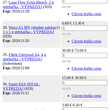
27.
Luna Flow Extra Bleach, 2 g
striekačka - VÝPREDAJ
(SDI)
Toggle Dropdown
Exp:
2026/11/28
Chcem lepšiu cenu
6.60 €
13.30 €
28.
Wave A1 MV (stredne zatekavý)
1 x 1 g striekačka - VÝPREDAJ
Toggle Dropdown
(SDI)
Exp:
2026/11/20
Chcem lepšiu cenu
36.00 €
73.00 €
29.
Filtek Universal A4, 4 g
striekačka - VÝPREDAJ
Toggle Dropdown
(Solventum)
Exp:
2026/11/08
Chcem lepšiu cenu
15.00 €
30.90 €
30.
Super Etch SDI kit -
VÝPREDAJ
(SDI)
Toggle Dropdown
Exp:
2026/11/21
Chcem lepšiu cenu
3.00 €
6.10 €