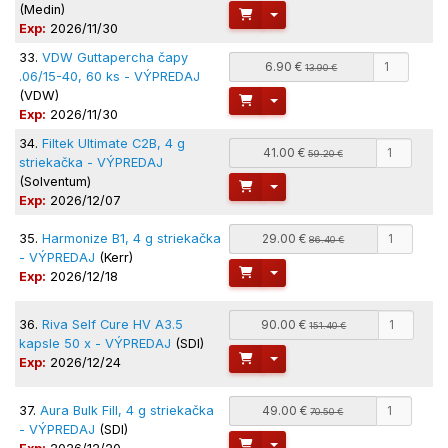
(Medin)
Toggle Dropdown
Exp:
2026/11/30
33.
VDW Guttapercha čapy
6.90 €
13.90 €
.06/15-40, 60 ks - VÝPREDAJ
(VDW)
Toggle Dropdown
Exp:
2026/11/30
34.
Filtek Ultimate C2B, 4 g
41.00 €
59.20 €
striekačka - VÝPREDAJ
(Solventum)
Toggle Dropdown
Exp:
2026/12/07
35.
Harmonize B1, 4 g striekačka
29.00 €
86.40 €
- VÝPREDAJ
(Kerr)
Toggle Dropdown
Exp:
2026/12/18
36.
Riva Self Cure HV A3.5
90.00 €
151.40 €
kapsle 50 x - VÝPREDAJ
(SDI)
Toggle Dropdown
Exp:
2026/12/24
37.
Aura Bulk Fill, 4 g striekačka
49.00 €
70.50 €
- VÝPREDAJ
(SDI)
Toggle Dropdown