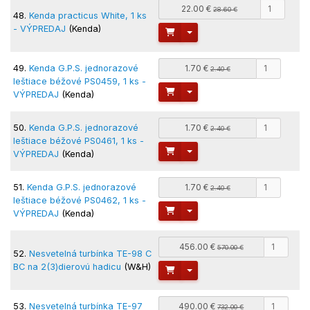
22.00 €
28.60 €
48.
Kenda practicus White, 1 ks
- VÝPREDAJ
(Kenda)
Toggle Dropdown
49.
Kenda G.P.S. jednorazové
1.70 €
2.40 €
leštiace béžové PS0459, 1 ks -
Toggle Dropdown
VÝPREDAJ
(Kenda)
50.
Kenda G.P.S. jednorazové
1.70 €
2.40 €
leštiace béžové PS0461, 1 ks -
Toggle Dropdown
VÝPREDAJ
(Kenda)
51.
Kenda G.P.S. jednorazové
1.70 €
2.40 €
leštiace béžové PS0462, 1 ks -
Toggle Dropdown
VÝPREDAJ
(Kenda)
456.00 €
570.00 €
52.
Nesvetelná turbínka TE-98 C
BC na 2(3)dierovú hadicu
(W&H)
Toggle Dropdown
53.
Nesvetelná turbínka TE-97
490.00 €
732.00 €