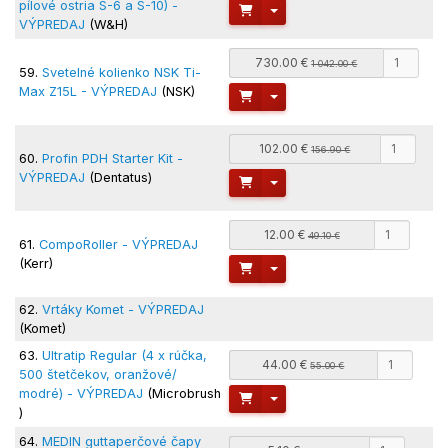
pílové ostria S-6 a S-10) -
Toggle Dropdown
VÝPREDAJ
(W&H)
730.00 €
1 042.00 €
59.
Svetelné kolienko NSK Ti-
Max Z15L - VÝPREDAJ
(NSK)
Toggle Dropdown
102.00 €
156.90 €
60.
Profin PDH Starter Kit -
VÝPREDAJ
(Dentatus)
Toggle Dropdown
12.00 €
49.10 €
61.
CompoRoller - VÝPREDAJ
(Kerr)
Toggle Dropdown
62.
Vrtáky Komet - VÝPREDAJ
(Komet)
63.
Ultratip Regular (4 x rúčka,
44.00 €
55.00 €
500 štetčekov, oranžové/
modré) - VÝPREDAJ
(Microbrush
Toggle Dropdown
)
64.
MEDIN guttaperčové čapy