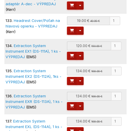
adaptér A-dec - VÝPREDAJ
Toggle Dropdown
(Kerr)
133.
Headrest Cover/Poťah na
19.00 €
40.00 €
hlavovú opierku - VÝPREDAJ
Toggle Dropdown
(Kerr)
134.
Extraction System
120.00 €
150.00 €
Instrument EX1 (DS-111A), 1 ks -
Toggle Dropdown
VÝPREDAJ
(EMS)
135.
Extraction System
134.00 €
168.00 €
Instrument EX2 (DS-112A), 1ks -
Toggle Dropdown
VÝPREDAJ
(EMS)
136.
Extraction System
134.00 €
168.00 €
Instrument EXR (DS-113A), 1 ks -
Toggle Dropdown
VÝPREDAJ
(EMS)
137.
Extraction System
134.00 €
168.00 €
Instrument EXL (DS-114A), 1 ks -
Toggle Dropdown