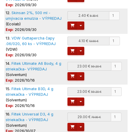
Exp:
2026/09/30
12.
Skinsan 2%, 500 ml -
2.40 €
8.30 €
umývacia emulzia - VÝPREDAJ
(Ecolab)
Toggle Dropdown
Exp:
2026/09/30
13.
VDW Guttapercha čapy
4.10 €
13.90 €
.06/020, 60 ks - VÝPREDAJ
(VDW)
Toggle Dropdown
Exp:
2026/09/30
14.
Filtek Ultimate A6 Body, 4 g
23.00 €
59.20 €
striekačka- VÝPREDAJ
(Solventum)
Toggle Dropdown
Exp:
2026/10/16
15.
Filtek Ultimate B3D, 4 g
23.00 €
59.20 €
striekačka - VÝPREDAJ
(Solventum)
Toggle Dropdown
Exp:
2026/10/16
16.
Filtek Universal D3, 4 g
29.00 €
73.00 €
striekačka - VÝPREDAJ
(Solventum)
Toggle Dropdown
Exp:
2026/10/07