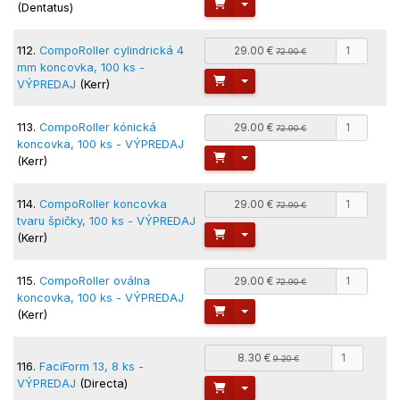
Toggle Dropdown
(Dentatus)
112.
CompoRoller cylindrická 4
29.00 €
72.90 €
mm koncovka, 100 ks -
Toggle Dropdown
VÝPREDAJ
(Kerr)
113.
CompoRoller kónická
29.00 €
72.90 €
koncovka, 100 ks - VÝPREDAJ
Toggle Dropdown
(Kerr)
114.
CompoRoller koncovka
29.00 €
72.90 €
tvaru špičky, 100 ks - VÝPREDAJ
Toggle Dropdown
(Kerr)
115.
CompoRoller oválna
29.00 €
72.90 €
koncovka, 100 ks - VÝPREDAJ
Toggle Dropdown
(Kerr)
8.30 €
9.20 €
116.
FaciForm 13, 8 ks -
VÝPREDAJ
(Directa)
Toggle Dropdown