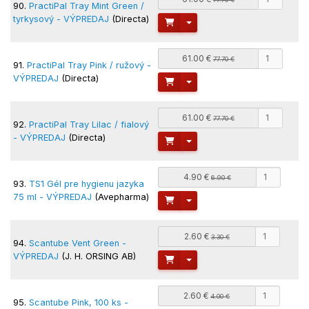
90.
PractiPal Tray Mint Green /
tyrkysový - VÝPREDAJ
(Directa)
Toggle Dropdown
61.00 €
77.70 €
91.
PractiPal Tray Pink / ružový -
VÝPREDAJ
(Directa)
Toggle Dropdown
61.00 €
77.70 €
92.
PractiPal Tray Lilac / fialový
- VÝPREDAJ
(Directa)
Toggle Dropdown
4.90 €
6.90 €
93.
TS1 Gél pre hygienu jazyka
75 ml - VÝPREDAJ
(Avepharma)
Toggle Dropdown
2.60 €
3.30 €
94.
Scantube Vent Green -
VÝPREDAJ
(J. H. ORSING AB)
Toggle Dropdown
2.60 €
4.00 €
95.
Scantube Pink, 100 ks -