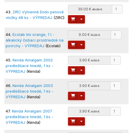
39.00 €
49.00 €
43.
ZIRC Výmenné Endo penové
vložky 48 ks - VÝPREDAJ
(ZIRC)
Toggle Dropdown
44.
Ecolab Imi orange, 1 l -
9.00 €
10.20 €
alkalický čistiaci prostriedok na
Toggle Dropdown
povrchy - VÝPREDAJ
(Ecolab)
45.
Kenda Amalgam 2002
3.90 €
4.90 €
predleštiace hnedé, 1 ks -
Toggle Dropdown
VÝPREDAJ
(Kenda)
46.
Kenda Amalgam 2003
3.90 €
4.90 €
predleštiace hnedé, 1 ks -
Toggle Dropdown
VÝPREDAJ
(Kenda)
47.
Kenda Amalgam 2007
3.90 €
4.90 €
predleštiace hnedé, 1 ks -
Toggle Dropdown
VÝPREDAJ
(Kenda)