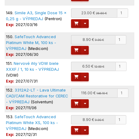
149.
Simile A3, Single Dose 15 x
23.00 €
26.60 €
0,25 g - VÝPREDAJ
(Pentron)
Toggle Dropdown
Exp:
2027/03/16
150.
SafeTouch Advanced
8.90 €
9.90 €
Platinum White M, 100 ks -
VÝPREDAJ
(Medicom)
Toggle Dropdown
Exp:
2027/06/30
151.
Nervové ihly VDW biele
6.50 €
12.00 €
XXXF / 1, 10 ks - VÝPREDAJ
(VDW)
Toggle Dropdown
Exp:
2027/07/31
152.
3312A2-LT - Lava Ultimate
116.00 €
146.10 €
CAD/CAM Restorative for CEREC
- VÝPREDAJ
(Solventum)
Toggle Dropdown
Exp:
2027/11/06
153.
SafeTouch Advanced
8.90 €
9.90 €
Platinum White XS, 100 ks -
VÝPREDAJ
(Medicom)
Toggle Dropdown
Exp:
2027/12/31