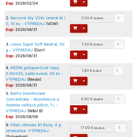
Toggle Dropdown
Exp:
2028/02/24
2.
Nervové ihly VDW zelené M /
3.00 €
12.00 €
5, 10 ks - VÝPREDAJ
(VDW)
Toggle Dropdown
Exp:
2026/08/31
3.
Lunos Super Soft Neutral, 50
7.40 €
37.00 €
g - VÝPREDAJ
(Durr)
Toggle Dropdown
Exp:
2026/08/31
4.
MEDIN guttaperčové čapy
1.80 €
9.30 €
0.06/035, kalibrované, 60 ks -
VÝPREDAJ
(Medin)
Toggle Dropdown
Exp:
2026/08/31
5.
BePro Disinfectant
6.60 €
Concentrate - dezinfekcia a
33.00 €
čistenie veľkých plôch, 1 L -
Toggle Dropdown
VÝPREDAJ
(W&H B)
Exp:
2026/08/08
6.
Filtek Ultimate B1 Body, 4 g
17.00 €
59.20 €
striekačka- VÝPREDAJ
(Solventum)