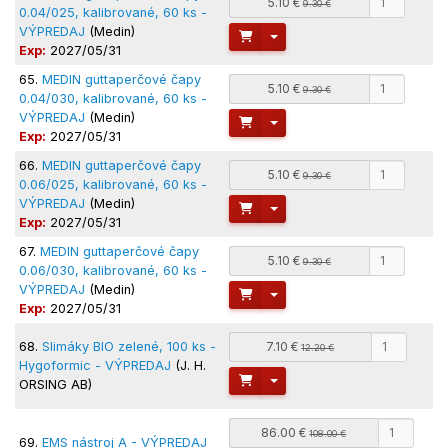
5.10 €
9.30 €
0.04/025, kalibrované, 60 ks -
VÝPREDAJ
(Medin)
Toggle Dropdown
Exp:
2027/05/31
65.
MEDIN guttaperčové čapy
5.10 €
9.30 €
0.04/030, kalibrované, 60 ks -
VÝPREDAJ
(Medin)
Toggle Dropdown
Exp:
2027/05/31
66.
MEDIN guttaperčové čapy
5.10 €
9.30 €
0.06/025, kalibrované, 60 ks -
VÝPREDAJ
(Medin)
Toggle Dropdown
Exp:
2027/05/31
67.
MEDIN guttaperčové čapy
5.10 €
9.30 €
0.06/030, kalibrované, 60 ks -
VÝPREDAJ
(Medin)
Toggle Dropdown
Exp:
2027/05/31
68.
Slimáky BIO zelené, 100 ks -
7.10 €
12.20 €
Hygoformic - VÝPREDAJ
(J. H.
Toggle Dropdown
ORSING AB)
86.00 €
108.00 €
69.
EMS nástroj A - VÝPREDAJ