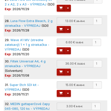
2 x A2, 2 x A3 - VÝPREDAJ
(SDI)
Toggle Dropdown
Exp:
2026/11/29
28.
Luna Flow Extra Bleach, 2 g
13.00 €
26.70 €
striekačka - VÝPREDAJ
(SDI)
Toggle Dropdown
Exp:
2026/11/28
29.
Wave A1 MV (stredne
6.60 €
13.30 €
zatekavý) 1 x 1 g striekačka -
VÝPREDAJ
(SDI)
Toggle Dropdown
Exp:
2026/11/20
30.
Filtek Universal A4, 4 g
36.00 €
73.00 €
striekačka - VÝPREDAJ
(Solventum)
Toggle Dropdown
Exp:
2026/11/08
31.
Super Etch SDI kit -
15.00 €
30.90 €
VÝPREDAJ
(SDI)
Toggle Dropdown
Exp:
2026/11/21
32.
MEDIN guttaperčové čapy
3.00 €
6.10 €
045-080, 120 ks - VÝPREDAJ