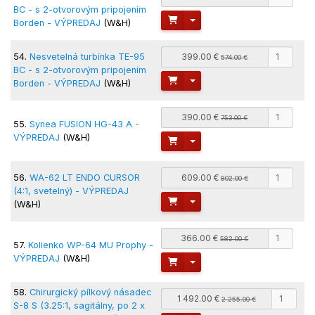
BC - s 2-otvorovým pripojením
Toggle Dropdown
Borden - VÝPREDAJ
(W&H)
54.
Nesvetelná turbínka TE-95
399.00 €
574.00 €
BC - s 2-otvorovým pripojením
Toggle Dropdown
Borden - VÝPREDAJ
(W&H)
390.00 €
753.00 €
55.
Synea FUSION HG-43 A -
VÝPREDAJ
(W&H)
Toggle Dropdown
56.
WA-62 LT ENDO CURSOR
609.00 €
802.00 €
(4:1, svetelný) - VÝPREDAJ
Toggle Dropdown
(W&H)
366.00 €
582.00 €
57.
Kolienko WP-64 MU Prophy -
VÝPREDAJ
(W&H)
Toggle Dropdown
58.
Chirurgický pílkový násadec
1 492.00 €
2 255.00 €
S-8 S (3.25:1, sagitálny, po 2 x