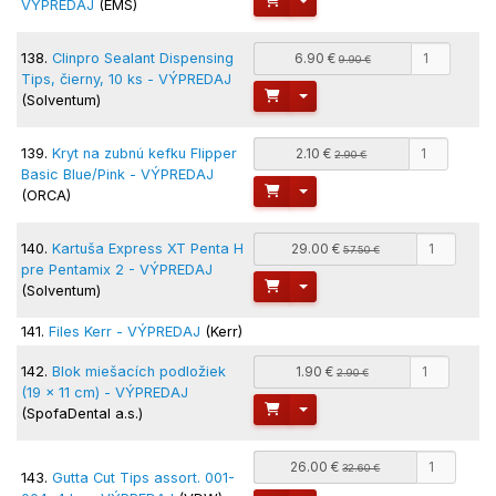
VÝPREDAJ
(EMS)
138.
Clinpro Sealant Dispensing
6.90 €
9.90 €
Tips, čierny, 10 ks - VÝPREDAJ
Toggle Dropdown
(Solventum)
139.
Kryt na zubnú kefku Flipper
2.10 €
2.90 €
Basic Blue/Pink - VÝPREDAJ
Toggle Dropdown
(ORCA)
140.
Kartuša Express XT Penta H
29.00 €
57.50 €
pre Pentamix 2 - VÝPREDAJ
Toggle Dropdown
(Solventum)
141.
Files Kerr - VÝPREDAJ
(Kerr)
142.
Blok miešacích podložiek
1.90 €
2.90 €
(19 x 11 cm) - VÝPREDAJ
Toggle Dropdown
(SpofaDental a.s.)
26.00 €
32.60 €
143.
Gutta Cut Tips assort. 001-