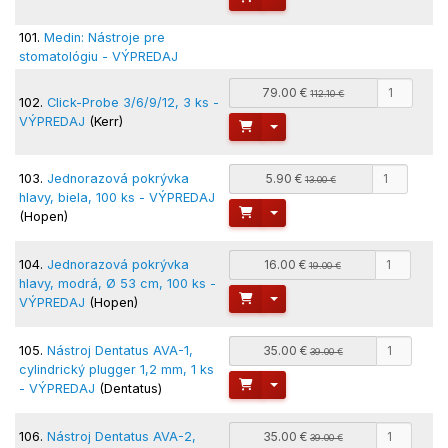
101.
Medin: Nástroje pre
stomatológiu - VÝPREDAJ
79.00 €
112.10 €
102.
Click-Probe 3/6/9/12, 3 ks -
VÝPREDAJ
(Kerr)
Toggle Dropdown
103.
Jednorazová pokrývka
5.90 €
13.00 €
hlavy, biela, 100 ks - VÝPREDAJ
Toggle Dropdown
(Hopen)
104.
Jednorazová pokrývka
16.00 €
19.00 €
hlavy, modrá, Ø 53 cm, 100 ks -
Toggle Dropdown
VÝPREDAJ
(Hopen)
105.
Nástroj Dentatus AVA-1,
35.00 €
39.00 €
cylindrický plugger 1,2 mm, 1 ks
Toggle Dropdown
- VÝPREDAJ
(Dentatus)
106.
Nástroj Dentatus AVA-2,
35.00 €
39.00 €