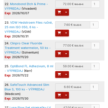
22.
Monobond Etch & Prime -
72.00 €
182.00 €
VÝPREDAJ
(Vivadent)
Toggle Dropdown
Exp:
2026/10/07
23.
VDW Hedstroem Files ručné,
7.60 €
19.20 €
25 mm ISO 050, 6 ks -
VÝPREDAJ
(VDW)
Toggle Dropdown
Exp:
2026/10/31
24.
Clinpro Clear Fluoride
77.00 €
155.70 €
Treatment watermelon, 50 ks -
VÝPREDAJ
(Solventum)
Toggle Dropdown
Exp:
2026/11/20
25.
OptiBond FL Adhezivum, 8 ml
59.00 €
118.00 €
- VÝPREDAJ
(Kerr)
Toggle Dropdown
Exp:
2026/11/22
26.
SafeTouch Advanced Slim
6.60 €
13.20 €
Blue S, 100 ks - VÝPREDAJ
(Medicom)
Toggle Dropdown
Exp:
2026/11/30
27.
Luna Flow Set striekačky LV
47.00 €
95.80 €