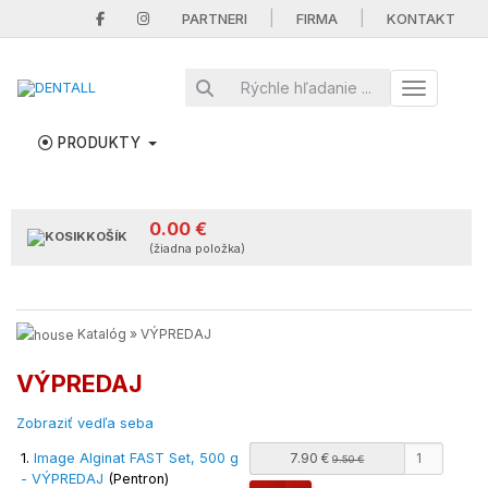
|
|
PARTNERI
FIRMA
KONTAKT
Toggle nav
PRODUKTY
0.00 €
KOŠÍK
(žiadna položka)
Katalóg
»
VÝPREDAJ
VÝPREDAJ
Zobraziť vedľa seba
1.
Image Alginat FAST Set, 500 g
7.90 €
9.50 €
- VÝPREDAJ
(Pentron)