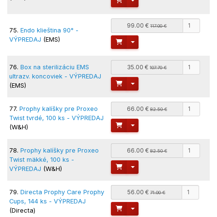
99.00 €
117.00 €
75.
Endo klieština 90° -
VÝPREDAJ
(EMS)
Toggle Dropdown
76.
Box na sterilizáciu EMS
35.00 €
107.70 €
ultrazv. koncoviek - VÝPREDAJ
Toggle Dropdown
(EMS)
77.
Prophy kalíšky pre Proxeo
66.00 €
82.50 €
Twist tvrdé, 100 ks - VÝPREDAJ
Toggle Dropdown
(W&H)
78.
Prophy kalíšky pre Proxeo
66.00 €
82.50 €
Twist mäkké, 100 ks -
Toggle Dropdown
VÝPREDAJ
(W&H)
79.
Directa Prophy Care Prophy
56.00 €
71.00 €
Cups, 144 ks - VÝPREDAJ
Toggle Dropdown
(Directa)