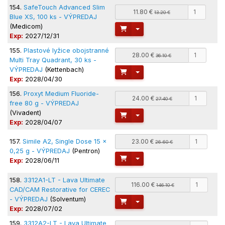
154.
SafeTouch Advanced Slim
11.80 €
13.20 €
Blue XS, 100 ks - VÝPREDAJ
(Medicom)
Toggle Dropdown
Exp:
2027/12/31
155.
Plastové lyžice obojstranné
28.00 €
36.10 €
Multi Tray Quadrant, 30 ks -
VÝPREDAJ
(Kettenbach)
Toggle Dropdown
Exp:
2028/04/30
156.
Proxyt Medium Fluoride-
24.00 €
27.40 €
free 80 g - VÝPREDAJ
(Vivadent)
Toggle Dropdown
Exp:
2028/04/07
157.
Simile A2, Single Dose 15 x
23.00 €
26.60 €
0,25 g - VÝPREDAJ
(Pentron)
Toggle Dropdown
Exp:
2028/06/11
158.
3312A1-LT - Lava Ultimate
116.00 €
146.10 €
CAD/CAM Restorative for CEREC
- VÝPREDAJ
(Solventum)
Toggle Dropdown
Exp:
2028/07/02
159.
3312A2-LT - Lava Ultimate