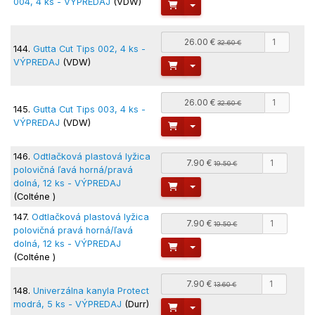
004, 4 ks - VÝPREDAJ
(VDW)
Toggle Dropdown
26.00 €
32.60 €
144.
Gutta Cut Tips 002, 4 ks -
VÝPREDAJ
(VDW)
Toggle Dropdown
26.00 €
32.60 €
145.
Gutta Cut Tips 003, 4 ks -
VÝPREDAJ
(VDW)
Toggle Dropdown
146.
Odtlačková plastová lyžica
7.90 €
19.50 €
polovičná ľavá horná/pravá
dolná, 12 ks - VÝPREDAJ
Toggle Dropdown
(Colténe )
147.
Odtlačková plastová lyžica
7.90 €
19.50 €
polovičná pravá horná/ľavá
dolná, 12 ks - VÝPREDAJ
Toggle Dropdown
(Colténe )
7.90 €
13.60 €
148.
Univerzálna kanyla Protect
modrá, 5 ks - VÝPREDAJ
(Durr)
Toggle Dropdown