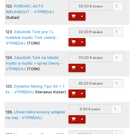
122.
PUREVAC AUTO
59.00 €
91.50 €
WALKABOUT - VÝPREDAJ
Toggle Dropdown
(Sultan)
123.
Zásobník Tork pre 1 L
33.00 €
39.00 €
toaletné mydlo Tork zelený -
Toggle Dropdown
VÝPREDAJ
(TORK)
124.
Zásobník Tork na tekuté
33.00 €
39.00 €
mydlo a mydlo v spreji čierny -
Toggle Dropdown
VÝPREDAJ
(TORK)
45.00 €
68.00 €
125.
Dynamix Mixing Tips 50 + 1
ks - VÝPREDAJ
(Heraeus Kulzer)
Toggle Dropdown
6.90 €
9.90 €
126.
Univerzálny kovový adaptér
na olej - VÝPREDAJ
Toggle Dropdown