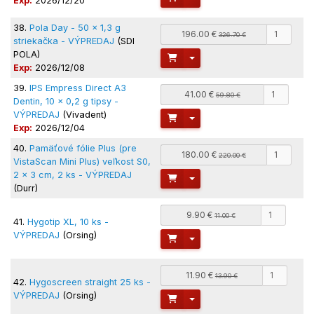
Exp:
2026/12/20
38.
Pola Day - 50 x 1,3 g
196.00 €
326.70 €
striekačka - VÝPREDAJ
(SDI
POLA)
Toggle Dropdown
Exp:
2026/12/08
39.
IPS Empress Direct A3
41.00 €
59.80 €
Dentin, 10 x 0,2 g tipsy -
VÝPREDAJ
(Vivadent)
Toggle Dropdown
Exp:
2026/12/04
40.
Pamäťové fólie Plus (pre
180.00 €
220.00 €
VistaScan Mini Plus) veľkost S0,
2 x 3 cm, 2 ks - VÝPREDAJ
Toggle Dropdown
(Durr)
9.90 €
11.00 €
41.
Hygotip XL, 10 ks -
VÝPREDAJ
(Orsing)
Toggle Dropdown
11.90 €
13.90 €
42.
Hygoscreen straight 25 ks -
VÝPREDAJ
(Orsing)
Toggle Dropdown