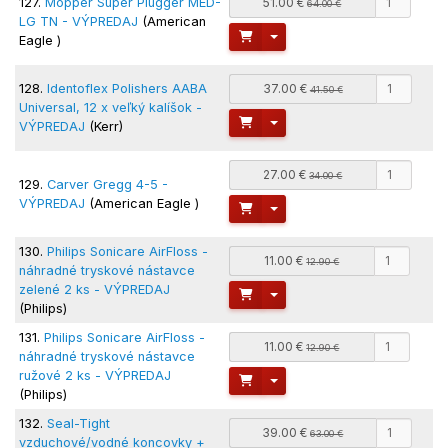
127.
Mopper Super Plugger MED-
51.00 €
64.00 €
LG TN - VÝPREDAJ
(American
Toggle Dropdown
Eagle )
128.
Identoflex Polishers AABA
37.00 €
41.50 €
Universal, 12 x veľký kalíšok -
Toggle Dropdown
VÝPREDAJ
(Kerr)
27.00 €
34.00 €
129.
Carver Gregg 4-5 -
VÝPREDAJ
(American Eagle )
Toggle Dropdown
130.
Philips Sonicare AirFloss -
11.00 €
12.90 €
náhradné tryskové nástavce
zelené 2 ks - VÝPREDAJ
Toggle Dropdown
(Philips)
131.
Philips Sonicare AirFloss -
11.00 €
12.90 €
náhradné tryskové nástavce
ružové 2 ks - VÝPREDAJ
Toggle Dropdown
(Philips)
132.
Seal-Tight
39.00 €
63.00 €
vzduchové/vodné koncovky +