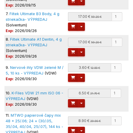
Toggle Dropdown
Exp:
2026/09/15
7.
Filtek Ultimate B3 Body, 4 g
17.00 €
59.20 €
striekačka- VÝPREDAJ
(Solventum)
Toggle Dropdown
Exp:
2026/09/26
8.
Filtek Ultimate A1 Dentin, 4 g
17.00 €
59.20 €
striekačka- VÝPREDAJ
(Solventum)
Toggle Dropdown
Exp:
2026/09/26
9.
Nervové ihly VDW zelené M /
3.60 €
12.00 €
5, 10 ks - VÝPREDAJ
(VDW)
Toggle Dropdown
Exp:
2026/09/30
10.
K-Files VDW 21 mm ISO 06 -
6.50 €
21.70 €
VÝPREDAJ
(VDW)
Toggle Dropdown
Exp:
2026/09/30
11.
MTWO papierové čapy mix
8.90 €
48 × 25/.06; 24 × (30/.05,
29.90 €
35/.04, 40/.04, 25/.07), 144 ks -
Toggle Dropdown
VÝPREDAJ
(VDW)