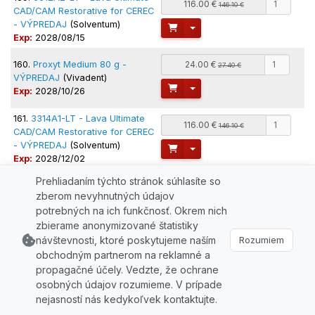
116.00 €
146.10 €
CAD/CAM Restorative for CEREC
- VÝPREDAJ
(Solventum)
Toggle Dropdown
Exp:
2028/08/15
160.
Proxyt Medium 80 g -
24.00 €
27.40 €
VÝPREDAJ
(Vivadent)
Toggle Dropdown
Exp:
2028/10/26
161.
3314A1-LT - Lava Ultimate
116.00 €
146.10 €
CAD/CAM Restorative for CEREC
- VÝPREDAJ
(Solventum)
Toggle Dropdown
Exp:
2028/12/02
162.
3314A2-LT - Lava Ultimate
Prehliadaním týchto stránok súhlasíte so
116.00 €
146.10 €
CAD/CAM Restorative for CEREC
zberom nevyhnutných údajov
- VÝPREDAJ
(Solventum)
Toggle Dropdown
potrebných na ich funkčnosť. Okrem nich
Exp:
2028/12/26
zbierame anonymizované štatistiky
163.
3314A3-LT - Lava Ultimate
návštevnosti, ktoré poskytujeme naším
Rozumiem
116.00 €
146.10 €
CAD/CAM Restorative for CEREC
obchodným partnerom na reklamné a
- VÝPREDAJ
(Solventum)
Toggle Dropdown
propagačné účely. Vedzte, že ochrane
Exp:
2029/01/09
osobných údajov rozumieme. V prípade
nejasností nás kedykoľvek kontaktujte.
164.
3314A3-HT - Lava Ultimate
116.00 €
146.10 €
CAD/CAM Restorative for CEREC