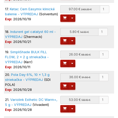
17.
Ketac Cem Easymix klinické
97.00 €
243.20 €
balenie - VÝPREDAJ
(Solventum)
Toggle Dropdown
Exp:
2026/10/19
18.
Indurent gel catalyst 60 ml -
5.80 €
14.50 €
VÝPREDAJ
(Zhermack)
Toggle Dropdown
Exp:
2026/10/21
19.
SimpliShade BULK FILL
26.00 €
66.80 €
FLOW, 2 x 2 g striekačka -
VÝPREDAJ
(Kerr)
Toggle Dropdown
Exp:
2026/10/11
20.
Pola Day 6%, 10 x 1,3 g
36.00 €
91.50 €
striekačka - VÝPREDAJ
(SDI
POLA)
Toggle Dropdown
Exp:
2026/10/28
21.
Variolink Esthetic DC Warm+,
53.00 €
133.10 €
5 g - VÝPREDAJ
(Vivadent)
Toggle Dropdown
Exp:
2026/10/28