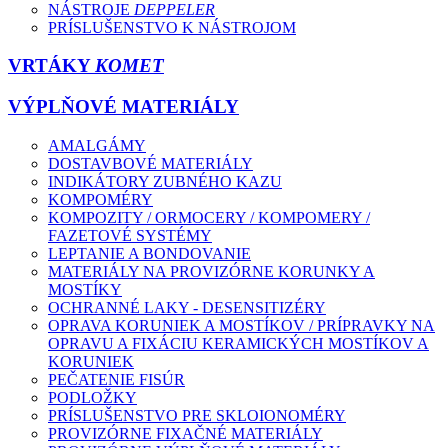
NÁSTROJE
DEPPELER
PRÍSLUŠENSTVO K NÁSTROJOM
VRTÁKY
KOMET
VÝPLŇOVÉ MATERIÁLY
AMALGÁMY
DOSTAVBOVÉ MATERIÁLY
INDIKÁTORY ZUBNÉHO KAZU
KOMPOMÉRY
KOMPOZITY / ORMOCERY / KOMPOMERY /
FAZETOVÉ SYSTÉMY
LEPTANIE A BONDOVANIE
MATERIÁLY NA PROVIZÓRNE KORUNKY A
MOSTÍKY
OCHRANNÉ LAKY - DESENSITIZÉRY
OPRAVA KORUNIEK A MOSTÍKOV / PRÍPRAVKY NA
OPRAVU A FIXÁCIU KERAMICKÝCH MOSTÍKOV A
KORUNIEK
PEČATENIE FISÚR
PODLOŽKY
PRÍSLUŠENSTVO PRE SKLOIONOMÉRY
PROVIZÓRNE FIXAČNÉ MATERIÁLY