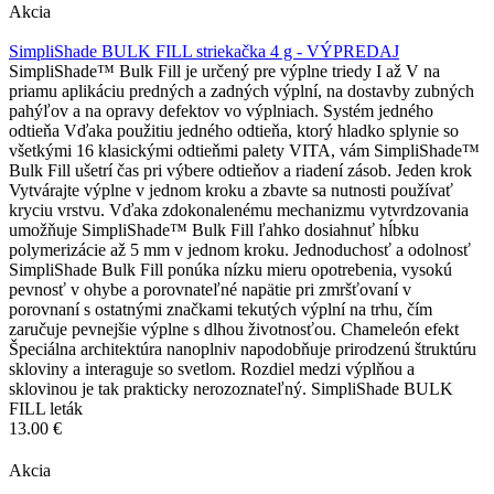
Akcia
SimpliShade BULK FILL striekačka 4 g - VÝPREDAJ
SimpliShade™ Bulk Fill je určený pre výplne triedy I až V na
priamu aplikáciu predných a zadných výplní, na dostavby zubných
pahýľov a na opravy defektov vo výplniach. Systém jedného
odtieňa Vďaka použitiu jedného odtieňa, ktorý hladko splynie so
všetkými 16 klasickými odtieňmi palety VITA, vám SimpliShade™
Bulk Fill ušetrí čas pri výbere odtieňov a riadení zásob. Jeden krok
Vytvárajte výplne v jednom kroku a zbavte sa nutnosti používať
kryciu vrstvu. Vďaka zdokonalenému mechanizmu vytvrdzovania
umožňuje SimpliShade™ Bulk Fill ľahko dosiahnuť hĺbku
polymerizácie až 5 mm v jednom kroku. Jednoduchosť a odolnosť
SimpliShade Bulk Fill ponúka nízku mieru opotrebenia, vysokú
pevnosť v ohybe a porovnateľné napätie pri zmršťovaní v
porovnaní s ostatnými značkami tekutých výplní na trhu, čím
zaručuje pevnejšie výplne s dlhou životnosťou. Chameleón efekt
Špeciálna architektúra nanoplniv napodobňuje prirodzenú štruktúru
skloviny a interaguje so svetlom. Rozdiel medzi výplňou a
sklovinou je tak prakticky nerozoznateľný. SimpliShade BULK
FILL leták
13.00 €
Akcia