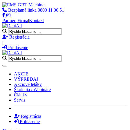
Bezplatná linka
0800 11 00 51
Partneri
|
Firma
|
Kontakt
Registrácia
|
Prihlásenie
Toggle navigation
AKCIE
VÝPREDAJ
Akciové letáky
Školenia / Webináre
Články
Servis
Registrácia
Prihlásenie