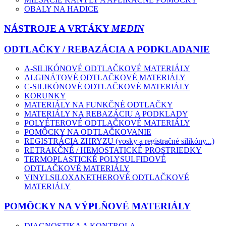
OBALY NA HADICE
NÁSTROJE A VRTÁKY
MEDIN
ODTLAČKY / REBAZÁCIA A PODKLADANIE
A-SILIKÓNOVÉ ODTLAČKOVÉ MATERIÁLY
ALGINÁTOVÉ ODTLAČKOVÉ MATERIÁLY
C-SILIKÓNOVÉ ODTLAČKOVÉ MATERIÁLY
KORUNKY
MATERIÁLY NA FUNKČNÉ ODTLAČKY
MATERIÁLY NA REBAZÁCIU A PODKLADY
POLYÉTEROVÉ ODTLAČKOVÉ MATERIÁLY
POMÔCKY NA ODTLAČKOVANIE
REGISTRÁCIA ZHRYZU (vosky a registračné silikóny...)
RETRAKČNÉ / HEMOSTATICKÉ PROSTRIEDKY
TERMOPLASTICKÉ POLYSULFIDOVÉ
ODTLAČKOVÉ MATERIÁLY
VINYLSILOXANETHEROVÉ ODTLAČKOVÉ
MATERIÁLY
POMÔCKY NA VÝPLŇOVÉ MATERIÁLY
DIAGNOSTIKA A KONTROLA