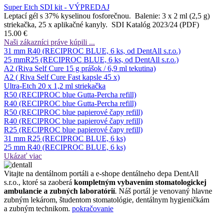
Super Etch SDI kit - VÝPREDAJ
Leptací gél s 37% kyselinou fosforečnou. Balenie: 3 x 2 ml (2,5 g)
striekačka, 25 x aplikačné kanyly. SDI Katalóg 2023/24 (PDF)
15.00 €
Naši zákazníci práve kúpili ...
31 mm R40 (RECIPROC BLUE, 6 ks, od DentAll s.r.o.)
25 mmR25 (RECIPROC BLUE, 6 ks, od DentAll s.r.o.)
A2 (Riva Self Cure 15 g prášok / 6,9 ml tekutina)
A2 ( Riva Self Cure Fast kapsle 45 x)
Ultra-Etch 20 x 1,2 ml striekačka
R50 (RECIPROC blue Gutta-Percha refill)
R40 (RECIPROC blue Gutta-Percha refill)
R50 (RECIPROC blue papierové čapy refill)
R40 (RECIPROC blue papierové čapy refill)
R25 (RECIPROC blue papierové čapy refill)
31 mm R25 (RECIPROC BLUE, 6 ks)
25 mm R40 (RECIPROC BLUE, 6 ks)
Ukázať viac
Vitajte na dentálnom portáli a e-shope dentálneho depa DentAll
s.r.o., ktoré sa zaoberá
kompletným vybavením stomatologickej
ambulancie a zubných laboratórií
. Náš portál je venovaný hlavne
zubným lekárom, študentom stomatológie, dentálnym hygieničkám
a zubným technikom.
pokračovanie