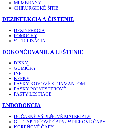
MEMBRÁNY
CHIRURGICKÉ ŠITIE
DEZINFEKCIA A ČISTENIE
DEZINFEKCIA
POMÔCKY
STERILIZÁCIA
DOKONČOVANIE A LEŠTENIE
DISKY
GUMIČKY
INÉ
KEFKY
PÁSKY KOVOVÉ S DIAMANTOM
PÁSKY POLYESTEROVÉ
PASTY LEŠTIACE
ENDODONCIA
DOČASNÉ VÝPLŇOVÉ MATERIÁLY
GUTTAPERČOVÉ ČAPY/PAPIEROVÉ ČAPY
KOREŇOVÉ ČAPY