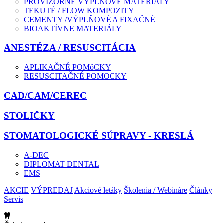
PROVIZÓRNE VÝPLŇOVÉ MATERIÁLY
TEKUTÉ / FLOW KOMPOZITY
CEMENTY /VÝPLŇOVÉ A FIXAČNÉ
BIOAKTÍVNE MATERIÁLY
ANESTÉZA / RESUSCITÁCIA
APLIKAČNÉ POMôCKY
RESUSCITAČNÉ POMOCKY
CAD/CAM/CEREC
STOLIČKY
STOMATOLOGICKÉ SÚPRAVY - KRESLÁ
A-DEC
DIPLOMAT DENTAL
EMS
AKCIE
VÝPREDAJ
Akciové letáky
Školenia / Webináre
Články
Servis