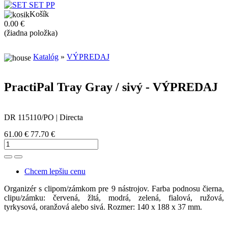
Košík
0.00 €
(žiadna položka)
Katalóg
»
VÝPREDAJ
PractiPal Tray Gray / sivý - VÝPREDAJ
DR 115110/PO | Directa
61.00 €
77.70 €
Toggle Dropdown
Chcem lepšiu cenu
Organizér s clipom/zámkom pre 9 nástrojov. Farba podnosu čierna,
clipu/zámku: červená, žltá, modrá, zelená, fialová, ružová,
tyrkysová, oranžová alebo sivá. Rozmer: 140 x 188 x 37 mm.