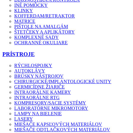
INÉ POMÔCKY
KLINKY
KOFFERDAM/RETRAKTOR
MATRICE
PIŠTOLE NA AMALGÁM
ŠTETČEKY A APLIKÁTORY
KOMPLEXNÉ SADY
OCHRANNÉ OKULIARE
PRÍSTROJE
RÝCHLOSPOJKY
AUTOKLÁVY
BRÚSKY NÁSTROJOV
CHIRURGICKÉ/IMPLANTOLOGICKÉ UNITY
GERMICÍDNE ŽIARIČE
INTRAORÁLNE KAMERY
INTRAORÁLNE RTG
KOMPRESORY/SACIE SYSTÉMY
LABORATÓRNE MIKROMOTORY
LAMPY NA BIELENIE
LASERY
MIEŠAČE KAPSĽOVÝCH MATERIÁLOV
MIEŠAČE ODTLAČKOVÝCH MATERIÁLOV