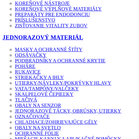
KOREŇOVÉ NÁSTROJE
KOREŇOVÉ VÝPLŇOVÉ MATERIÁLY
PREPARÁTY PRE ENDODONCIU
PRÍSLUŠENSTVO
ZISŤOVANIE VITALITY ZUBOV
JEDNORAZOVÝ MATERIÁL
MASKY A OCHRANNÉ ŠTÍTY
ODSÁVAČKY
PODBRADNÍKY A OCHRANNÉ KRYTIE
POHÁRE
RUKAVICE
STRIEKAČKY A IHLY
UTIERKY/NÁVLEKY/POKRÝVKY HLAVY
VATA/TAMPÓNY/VALČEKY
SKALPELOVÉ ČEPIEĽKY
TLAČIVÁ
OBALY NA SENZOR
JEDNORAZOVÉ TÁCKY, OBRÚSKY, UTIERKY
OZNAČOVAČE
CHLADIACE/ZOHRIEVAJÚCE GÉLY
OBALY NA SVETLO
OCHRANNÉ FÓLIE
MIEŠACIE KANYLY A APLIKAČNÉ POMÔCKY