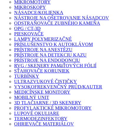
MIKROMOTORY
MIKROSKOPY
NÁSADCE/KOLIENKA
NÁSTROJE NA OŠETROVANIE NÁSADCOV
ODSTRAŇOVAČE ZUBNÉHO KAMEŇA
OPG / CT-3D
PIESKOVAČE
LAMPY POLYMERIZAČNÉ
PRÍSLUŠENSTVO K AUTOKLÁVOM
PRÍSTROJE NA ANESTÉZU
PRÍSTROJE NA DETEKCIU KAZU
PRÍSTROJE NA ENDODONCIU
RVG / SKENERY PAMäŤOVÝCH FÓLIÍ
SŤAHOVAČE KORUNIEK
TURBÍNKY
ULTRAZVUKOVÉ ČISTIČKY
VYSOKOFREKVENČNÝ PRÚD/KAUTER
MEDICÍNSKE MONITORY
MOBILNÝ UNIT
3D TLAČIARNE / 3D SKENERY
PROFYLAKTICKÉ MIKROMOTORY
LUPOVÉ OKULIARE
TERMODEZINFEKTORY
OHRIEVAČE MATERIÁLOV