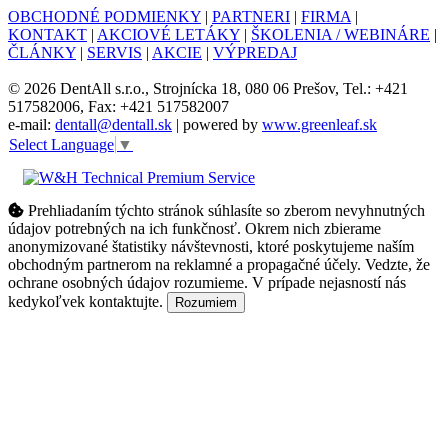
OBCHODNÉ PODMIENKY
|
PARTNERI
|
FIRMA
|
KONTAKT
|
AKCIOVÉ LETÁKY
|
ŠKOLENIA / WEBINÁRE
|
ČLÁNKY
|
SERVIS
|
AKCIE
|
VÝPREDAJ
© 2026 DentAll s.r.o., Strojnícka 18, 080 06 Prešov, Tel.: +421
517582006, Fax: +421 517582007
e-mail:
dentall@dentall.sk
| powered by
www.greenleaf.sk
Select Language
▼
Prehliadaním týchto stránok súhlasíte so zberom nevyhnutných
údajov potrebných na ich funkčnosť. Okrem nich zbierame
anonymizované štatistiky návštevnosti, ktoré poskytujeme naším
obchodným partnerom na reklamné a propagačné účely. Vedzte, že
ochrane osobných údajov rozumieme. V prípade nejasností nás
kedykoľvek kontaktujte.
Rozumiem