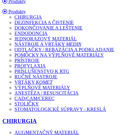
Produkty
Produkty
CHIRURGIA
DEZINFEKCIA A ČISTENIE
DOKONČOVANIE A LEŠTENIE
ENDODONCIA
JEDNORAZOVÝ MATERIÁL
NÁSTROJE A VRTÁKY
MEDIN
ODTLAČKY / REBAZÁCIA A PODKLADANIE
POMÔCKY NA VÝPLŇOVÉ MATERIÁLY
PRÍSTROJE
PROFYLAXIA
PRÍSLUŠENSTVO K RTG
RUČNÉ NÁSTROJE
VRTÁKY
KOMET
VÝPLŇOVÉ MATERIÁLY
ANESTÉZA / RESUSCITÁCIA
CAD/CAM/CEREC
STOLIČKY
STOMATOLOGICKÉ SÚPRAVY - KRESLÁ
CHIRURGIA
AUGMENTAČNÝ MATERIÁL