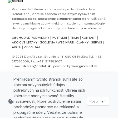
Vitajte na dentálnom portáli a e-shope dentálneho depa
DentAll s.r.o., ktoré sa zaoberá
kompletným vybavením
stomatologickej ambulancie a zubných laboratórií
. Náš portál
je venovaný hlavne zubným lekárom, študentom stomatológie,
dentálnym hygieničkám a zubným technikom.
pokračovanie
OBCHODNÉ PODMIENKY
|
PARTNERI
|
FIRMA
|
KONTAKT
|
AKCIOVÉ LETÁKY
|
ŠKOLENIA / WEBINÁRE
|
ČLÁNKY
|
SERVIS
|
AKCIE
|
VÝPREDAJ
© 2026 DentAll s.r.o., Strojnícka 18, 080 06 Prešov, Tel.: +421
517582006, Fax: +421 517582007
e-mail:
dentall@dentall.sk
| powered by
www.greenleaf.sk
Select Language
▼
Prehliadaním týchto stránok súhlasíte so
zberom nevyhnutných údajov
potrebných na ich funkčnosť. Okrem nich
zbierame anonymizované štatistiky
návštevnosti, ktoré poskytujeme naším
Rozumiem
obchodným partnerom na reklamné a
propagačné účely. Vedzte, že ochrane
osobných údajov rozumieme. V prípade