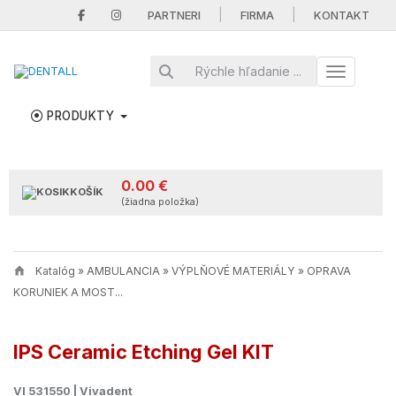
|
|
PARTNERI
FIRMA
KONTAKT
Toggle nav
PRODUKTY
0.00 €
KOŠÍK
(žiadna položka)
Katalóg
»
AMBULANCIA
»
VÝPLŇOVÉ MATERIÁLY
»
OPRAVA
KORUNIEK A MOST...
IPS Ceramic Etching Gel KIT
VI 531550 | Vivadent