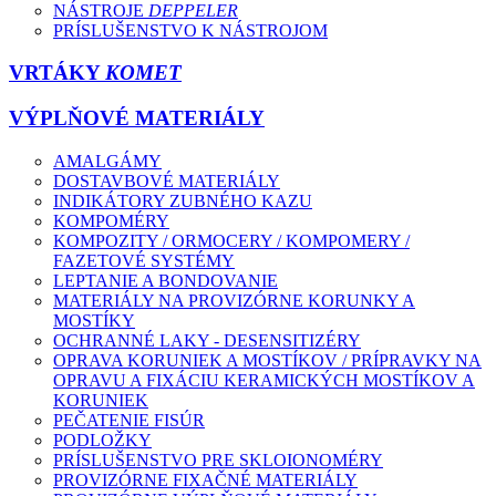
NÁSTROJE
DEPPELER
PRÍSLUŠENSTVO K NÁSTROJOM
VRTÁKY
KOMET
VÝPLŇOVÉ MATERIÁLY
AMALGÁMY
DOSTAVBOVÉ MATERIÁLY
INDIKÁTORY ZUBNÉHO KAZU
KOMPOMÉRY
KOMPOZITY / ORMOCERY / KOMPOMERY /
FAZETOVÉ SYSTÉMY
LEPTANIE A BONDOVANIE
MATERIÁLY NA PROVIZÓRNE KORUNKY A
MOSTÍKY
OCHRANNÉ LAKY - DESENSITIZÉRY
OPRAVA KORUNIEK A MOSTÍKOV / PRÍPRAVKY NA
OPRAVU A FIXÁCIU KERAMICKÝCH MOSTÍKOV A
KORUNIEK
PEČATENIE FISÚR
PODLOŽKY
PRÍSLUŠENSTVO PRE SKLOIONOMÉRY
PROVIZÓRNE FIXAČNÉ MATERIÁLY