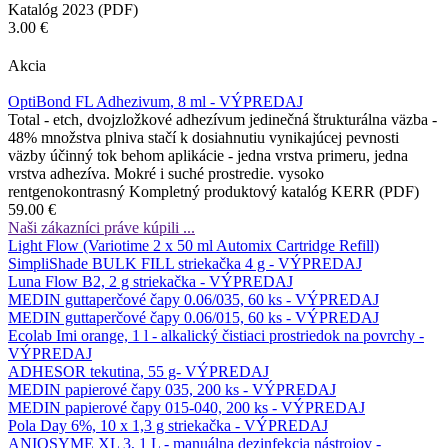
Katalóg 2023 (PDF)
3.00 €
Akcia
OptiBond FL Adhezivum, 8 ml - VÝPREDAJ
Total - etch, dvojzložkové adhezívum jedinečná štrukturálna väzba -
48% množstva plniva stačí k dosiahnutiu vynikajúcej pevnosti
väzby účinný tok behom aplikácie - jedna vrstva primeru, jedna
vrstva adhezíva. Mokré i suché prostredie. vysoko
rentgenokontrasný Kompletný produktový katalóg KERR (PDF)
59.00 €
Naši zákazníci práve kúpili ...
Light Flow (Variotime 2 x 50 ml Automix Cartridge Refill)
SimpliShade BULK FILL striekačka 4 g - VÝPREDAJ
Luna Flow B2, 2 g striekačka - VÝPREDAJ
MEDIN guttaperčové čapy 0.06/035, 60 ks - VÝPREDAJ
MEDIN guttaperčové čapy 0.06/015, 60 ks - VÝPREDAJ
Ecolab Imi orange, 1 l - alkalický čistiaci prostriedok na povrchy -
VÝPREDAJ
ADHESOR tekutina, 55 g- VÝPREDAJ
MEDIN papierové čapy 035, 200 ks - VÝPREDAJ
MEDIN papierové čapy 015-040, 200 ks - VÝPREDAJ
Pola Day 6%, 10 x 1,3 g striekačka - VÝPREDAJ
ANIOSYME XL 3, 1 L - manuálna dezinfekcia nástrojov -