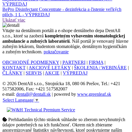
VÝPREDAJ
BePro Disinfectant Concentrate - dezinfekcia a čistenie veľkých
plôch, 1 L - VÝPREDAJ
Ukázať viac
Vitajte na dentálnom portáli a e-shope dentálneho depa DentAll
s.r.o., ktoré sa zaoberá
kompletným vybavením stomatologickej
ambulancie a zubných laboratórií
. Náš portál je venovaný hlavne
zubným lekárom, študentom stomatológie, dentálnym hygieničkám
a zubným technikom.
pokračovanie
OBCHODNÉ PODMIENKY
|
PARTNERI
|
FIRMA
|
KONTAKT
|
AKCIOVÉ LETÁKY
|
ŠKOLENIA / WEBINÁRE
|
ČLÁNKY
|
SERVIS
|
AKCIE
|
VÝPREDAJ
© 2026 DentAll s.r.o., Strojnícka 18, 080 06 Prešov, Tel.: +421
517582006, Fax: +421 517582007
e-mail:
dentall@dentall.sk
| powered by
www.greenleaf.sk
Select Language
▼
Prehliadaním týchto stránok súhlasíte so zberom nevyhnutných
údajov potrebných na ich funkčnosť. Okrem nich zbierame
anonymizované štatistiky návštevnosti, ktoré poskytujeme naším