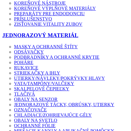
KOREŇOVÉ NÁSTROJE
KOREŇOVÉ VÝPLŇOVÉ MATERIÁLY
PREPARÁTY PRE ENDODONCIU
PRÍSLUŠENSTVO
ZISŤOVANIE VITALITY ZUBOV
JEDNORAZOVÝ MATERIÁL
MASKY A OCHRANNÉ ŠTÍTY
ODSÁVAČKY
PODBRADNÍKY A OCHRANNÉ KRYTIE
POHÁRE
RUKAVICE
STRIEKAČKY A IHLY
UTIERKY/NÁVLEKY/POKRÝVKY HLAVY
VATA/TAMPÓNY/VALČEKY
SKALPELOVÉ ČEPIEĽKY
TLAČIVÁ
OBALY NA SENZOR
JEDNORAZOVÉ TÁCKY, OBRÚSKY, UTIERKY
OZNAČOVAČE
CHLADIACE/ZOHRIEVAJÚCE GÉLY
OBALY NA SVETLO
OCHRANNÉ FÓLIE
MIEŠACIE KANYLY A APLIKAČNÉ POMÔCKY