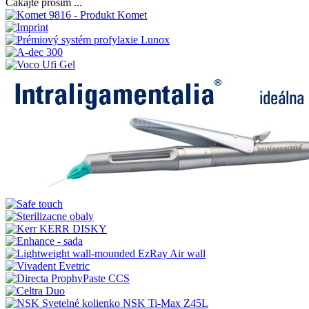
Čakajte prosím ...