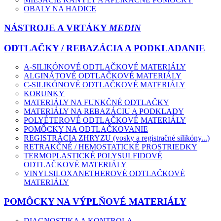
OBALY NA HADICE
NÁSTROJE A VRTÁKY
MEDIN
ODTLAČKY / REBAZÁCIA A PODKLADANIE
A-SILIKÓNOVÉ ODTLAČKOVÉ MATERIÁLY
ALGINÁTOVÉ ODTLAČKOVÉ MATERIÁLY
C-SILIKÓNOVÉ ODTLAČKOVÉ MATERIÁLY
KORUNKY
MATERIÁLY NA FUNKČNÉ ODTLAČKY
MATERIÁLY NA REBAZÁCIU A PODKLADY
POLYÉTEROVÉ ODTLAČKOVÉ MATERIÁLY
POMÔCKY NA ODTLAČKOVANIE
REGISTRÁCIA ZHRYZU (vosky a registračné silikóny...)
RETRAKČNÉ / HEMOSTATICKÉ PROSTRIEDKY
TERMOPLASTICKÉ POLYSULFIDOVÉ
ODTLAČKOVÉ MATERIÁLY
VINYLSILOXANETHEROVÉ ODTLAČKOVÉ
MATERIÁLY
POMÔCKY NA VÝPLŇOVÉ MATERIÁLY
DIAGNOSTIKA A KONTROLA