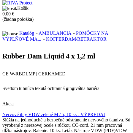
Košík
0.00 €
(žiadna položka)
Katalóg
»
AMBULANCIA
»
POMÔCKY NA
VÝPLŇOVÉ MA...
»
KOFFERDAM/RETRAKTOR
Rubber Dam Liquid 4 x 1,2 ml
CE W-RBDLMP | CERKAMED
Svetlom tuhnúca tekutá ochranná gingiválna bariéra.
Akcia
Nervové ihly VDW zelené M / 5, 10 ks - VÝPREDAJ
Slúžia na jednoduché a bezpečné odstránenie nervového tkaniva. Sú
vyrobené z nerezovej ocele s rúčkou CC-cord. 21 mm pracovná
dĺžka nástrojov. Balenie: 10 ks. Leták Nástroje VDW (PDF)VDW