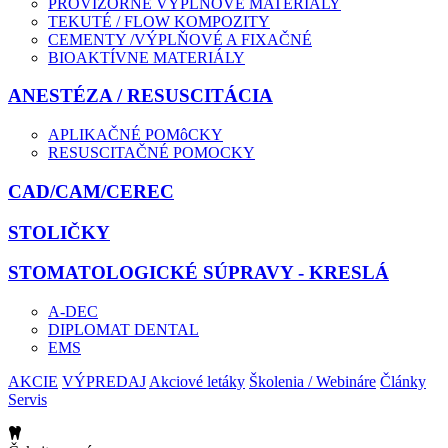
PROVIZÓRNE VÝPLŇOVÉ MATERIÁLY
TEKUTÉ / FLOW KOMPOZITY
CEMENTY /VÝPLŇOVÉ A FIXAČNÉ
BIOAKTÍVNE MATERIÁLY
ANESTÉZA / RESUSCITÁCIA
APLIKAČNÉ POMôCKY
RESUSCITAČNÉ POMOCKY
CAD/CAM/CEREC
STOLIČKY
STOMATOLOGICKÉ SÚPRAVY - KRESLÁ
A-DEC
DIPLOMAT DENTAL
EMS
AKCIE
VÝPREDAJ
Akciové letáky
Školenia / Webináre
Články
Servis