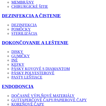
MEMBRÁNY
CHIRURGICKÉ ŠITIE
DEZINFEKCIA A ČISTENIE
DEZINFEKCIA
POMÔCKY
STERILIZÁCIA
DOKONČOVANIE A LEŠTENIE
DISKY
GUMIČKY
INÉ
KEFKY
PÁSKY KOVOVÉ S DIAMANTOM
PÁSKY POLYESTEROVÉ
PASTY LEŠTIACE
ENDODONCIA
DOČASNÉ VÝPLŇOVÉ MATERIÁLY
GUTTAPERČOVÉ ČAPY/PAPIEROVÉ ČAPY
KOREŇOVÉ ČAPY