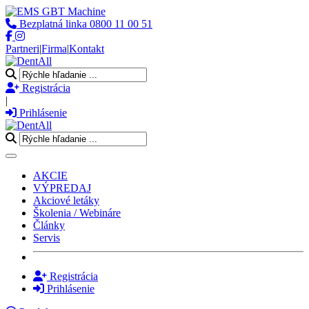
Bezplatná linka
0800 11 00 51
Partneri
|
Firma
|
Kontakt
Registrácia
|
Prihlásenie
Toggle navigation
AKCIE
VÝPREDAJ
Akciové letáky
Školenia / Webináre
Články
Servis
Registrácia
Prihlásenie