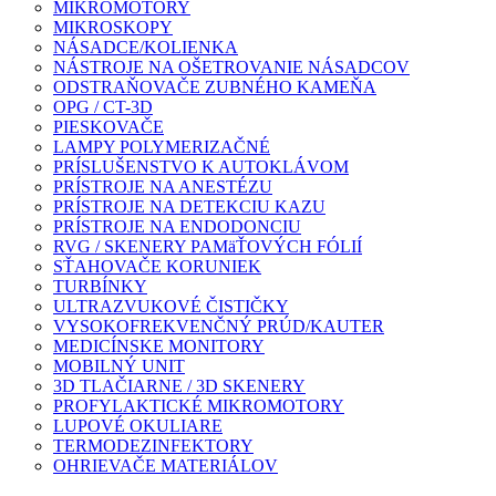
MIKROMOTORY
MIKROSKOPY
NÁSADCE/KOLIENKA
NÁSTROJE NA OŠETROVANIE NÁSADCOV
ODSTRAŇOVAČE ZUBNÉHO KAMEŇA
OPG / CT-3D
PIESKOVAČE
LAMPY POLYMERIZAČNÉ
PRÍSLUŠENSTVO K AUTOKLÁVOM
PRÍSTROJE NA ANESTÉZU
PRÍSTROJE NA DETEKCIU KAZU
PRÍSTROJE NA ENDODONCIU
RVG / SKENERY PAMäŤOVÝCH FÓLIÍ
SŤAHOVAČE KORUNIEK
TURBÍNKY
ULTRAZVUKOVÉ ČISTIČKY
VYSOKOFREKVENČNÝ PRÚD/KAUTER
MEDICÍNSKE MONITORY
MOBILNÝ UNIT
3D TLAČIARNE / 3D SKENERY
PROFYLAKTICKÉ MIKROMOTORY
LUPOVÉ OKULIARE
TERMODEZINFEKTORY
OHRIEVAČE MATERIÁLOV