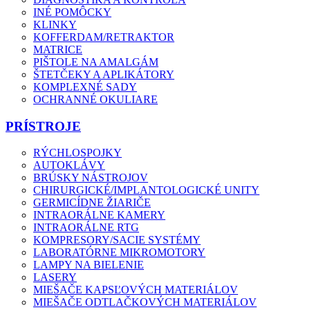
INÉ POMÔCKY
KLINKY
KOFFERDAM/RETRAKTOR
MATRICE
PIŠTOLE NA AMALGÁM
ŠTETČEKY A APLIKÁTORY
KOMPLEXNÉ SADY
OCHRANNÉ OKULIARE
PRÍSTROJE
RÝCHLOSPOJKY
AUTOKLÁVY
BRÚSKY NÁSTROJOV
CHIRURGICKÉ/IMPLANTOLOGICKÉ UNITY
GERMICÍDNE ŽIARIČE
INTRAORÁLNE KAMERY
INTRAORÁLNE RTG
KOMPRESORY/SACIE SYSTÉMY
LABORATÓRNE MIKROMOTORY
LAMPY NA BIELENIE
LASERY
MIEŠAČE KAPSĽOVÝCH MATERIÁLOV
MIEŠAČE ODTLAČKOVÝCH MATERIÁLOV