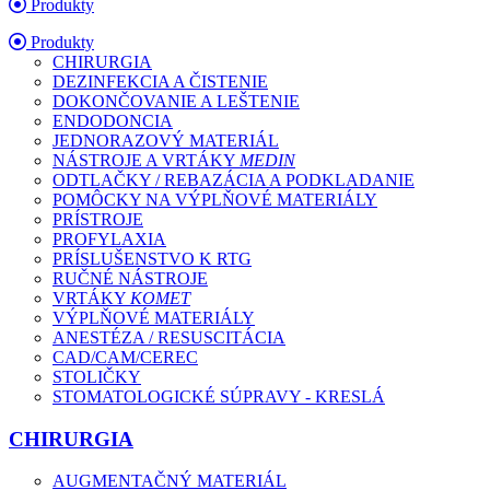
Produkty
Produkty
CHIRURGIA
DEZINFEKCIA A ČISTENIE
DOKONČOVANIE A LEŠTENIE
ENDODONCIA
JEDNORAZOVÝ MATERIÁL
NÁSTROJE A VRTÁKY
MEDIN
ODTLAČKY / REBAZÁCIA A PODKLADANIE
POMÔCKY NA VÝPLŇOVÉ MATERIÁLY
PRÍSTROJE
PROFYLAXIA
PRÍSLUŠENSTVO K RTG
RUČNÉ NÁSTROJE
VRTÁKY
KOMET
VÝPLŇOVÉ MATERIÁLY
ANESTÉZA / RESUSCITÁCIA
CAD/CAM/CEREC
STOLIČKY
STOMATOLOGICKÉ SÚPRAVY - KRESLÁ
CHIRURGIA
AUGMENTAČNÝ MATERIÁL