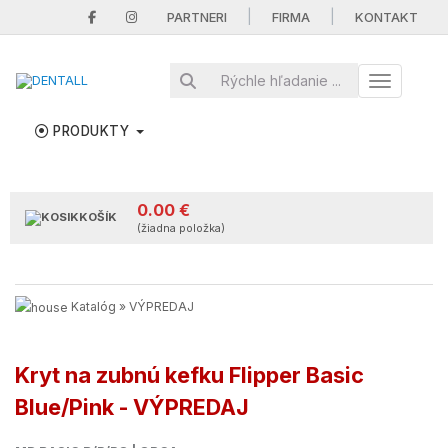
|
|
PARTNERI
FIRMA
KONTAKT
Toggle nav
PRODUKTY
0.00 €
KOŠÍK
(žiadna položka)
Katalóg
»
VÝPREDAJ
Kryt na zubnú kefku Flipper Basic
Blue/Pink - VÝPREDAJ