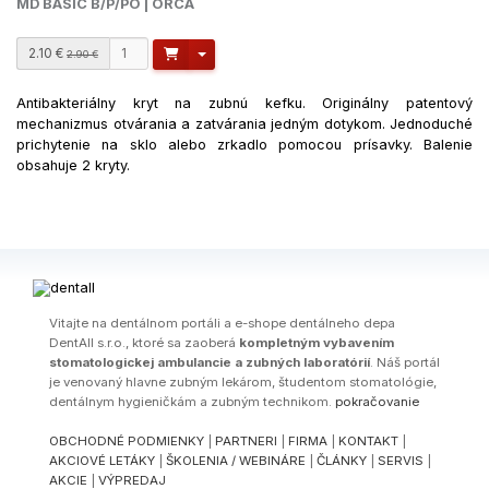
MD BASIC B/P/PO | ORCA
2.10 €
Toggle Dropdown
2.90 €
Antibakteriálny kryt na zubnú kefku. Originálny patentový
mechanizmus otvárania a zatvárania jedným dotykom. Jednoduché
prichytenie na sklo alebo zrkadlo pomocou prísavky. Balenie
obsahuje 2 kryty.
Vitajte na dentálnom portáli a e-shope dentálneho depa
DentAll s.r.o., ktoré sa zaoberá
kompletným vybavením
stomatologickej ambulancie a zubných laboratórií
. Náš portál
je venovaný hlavne zubným lekárom, študentom stomatológie,
dentálnym hygieničkám a zubným technikom.
pokračovanie
OBCHODNÉ PODMIENKY
|
PARTNERI
|
FIRMA
|
KONTAKT
|
AKCIOVÉ LETÁKY
|
ŠKOLENIA / WEBINÁRE
|
ČLÁNKY
|
SERVIS
|
AKCIE
|
VÝPREDAJ