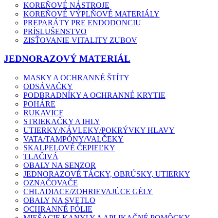
KOREŇOVÉ NÁSTROJE
KOREŇOVÉ VÝPLŇOVÉ MATERIÁLY
PREPARÁTY PRE ENDODONCIU
PRÍSLUŠENSTVO
ZISŤOVANIE VITALITY ZUBOV
JEDNORAZOVÝ MATERIÁL
MASKY A OCHRANNÉ ŠTÍTY
ODSÁVAČKY
PODBRADNÍKY A OCHRANNÉ KRYTIE
POHÁRE
RUKAVICE
STRIEKAČKY A IHLY
UTIERKY/NÁVLEKY/POKRÝVKY HLAVY
VATA/TAMPÓNY/VALČEKY
SKALPELOVÉ ČEPIEĽKY
TLAČIVÁ
OBALY NA SENZOR
JEDNORAZOVÉ TÁCKY, OBRÚSKY, UTIERKY
OZNAČOVAČE
CHLADIACE/ZOHRIEVAJÚCE GÉLY
OBALY NA SVETLO
OCHRANNÉ FÓLIE
MIEŠACIE KANYLY A APLIKAČNÉ POMÔCKY