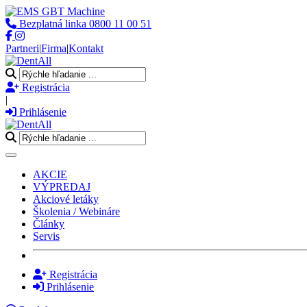
Bezplatná linka
0800 11 00 51
Partneri
|
Firma
|
Kontakt
Registrácia
|
Prihlásenie
Toggle navigation
AKCIE
VÝPREDAJ
Akciové letáky
Školenia / Webináre
Články
Servis
Registrácia
Prihlásenie