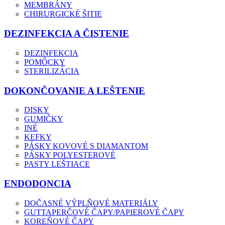
MEMBRÁNY
CHIRURGICKÉ ŠITIE
DEZINFEKCIA A ČISTENIE
DEZINFEKCIA
POMÔCKY
STERILIZÁCIA
DOKONČOVANIE A LEŠTENIE
DISKY
GUMIČKY
INÉ
KEFKY
PÁSKY KOVOVÉ S DIAMANTOM
PÁSKY POLYESTEROVÉ
PASTY LEŠTIACE
ENDODONCIA
DOČASNÉ VÝPLŇOVÉ MATERIÁLY
GUTTAPERČOVÉ ČAPY/PAPIEROVÉ ČAPY
KOREŇOVÉ ČAPY