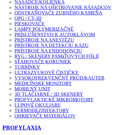
NÁSADCE/KOLIENKA
NÁSTROJE NA OŠETROVANIE NÁSADCOV
ODSTRAŇOVAČE ZUBNÉHO KAMEŇA
OPG / CT-3D
PIESKOVAČE
LAMPY POLYMERIZAČNÉ
PRÍSLUŠENSTVO K AUTOKLÁVOM
PRÍSTROJE NA ANESTÉZU
PRÍSTROJE NA DETEKCIU KAZU
PRÍSTROJE NA ENDODONCIU
RVG / SKENERY PAMäŤOVÝCH FÓLIÍ
SŤAHOVAČE KORUNIEK
TURBÍNKY
ULTRAZVUKOVÉ ČISTIČKY
VYSOKOFREKVENČNÝ PRÚD/KAUTER
MEDICÍNSKE MONITORY
MOBILNÝ UNIT
3D TLAČIARNE / 3D SKENERY
PROFYLAKTICKÉ MIKROMOTORY
LUPOVÉ OKULIARE
TERMODEZINFEKTORY
OHRIEVAČE MATERIÁLOV
PROFYLAXIA