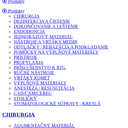
Produkty
Produkty
CHIRURGIA
DEZINFEKCIA A ČISTENIE
DOKONČOVANIE A LEŠTENIE
ENDODONCIA
JEDNORAZOVÝ MATERIÁL
NÁSTROJE A VRTÁKY
MEDIN
ODTLAČKY / REBAZÁCIA A PODKLADANIE
POMÔCKY NA VÝPLŇOVÉ MATERIÁLY
PRÍSTROJE
PROFYLAXIA
PRÍSLUŠENSTVO K RTG
RUČNÉ NÁSTROJE
VRTÁKY
KOMET
VÝPLŇOVÉ MATERIÁLY
ANESTÉZA / RESUSCITÁCIA
CAD/CAM/CEREC
STOLIČKY
STOMATOLOGICKÉ SÚPRAVY - KRESLÁ
CHIRURGIA
AUGMENTAČNÝ MATERIÁL