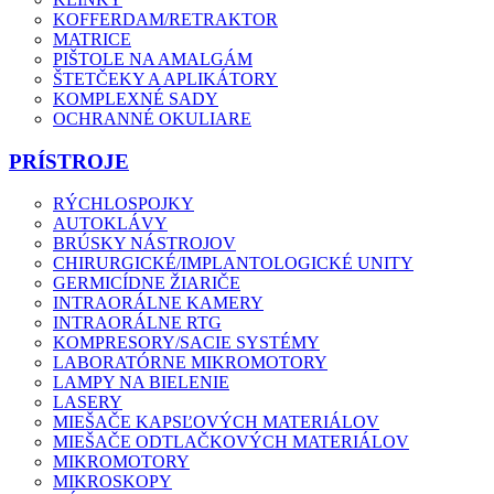
KOFFERDAM/RETRAKTOR
MATRICE
PIŠTOLE NA AMALGÁM
ŠTETČEKY A APLIKÁTORY
KOMPLEXNÉ SADY
OCHRANNÉ OKULIARE
PRÍSTROJE
RÝCHLOSPOJKY
AUTOKLÁVY
BRÚSKY NÁSTROJOV
CHIRURGICKÉ/IMPLANTOLOGICKÉ UNITY
GERMICÍDNE ŽIARIČE
INTRAORÁLNE KAMERY
INTRAORÁLNE RTG
KOMPRESORY/SACIE SYSTÉMY
LABORATÓRNE MIKROMOTORY
LAMPY NA BIELENIE
LASERY
MIEŠAČE KAPSĽOVÝCH MATERIÁLOV
MIEŠAČE ODTLAČKOVÝCH MATERIÁLOV
MIKROMOTORY
MIKROSKOPY