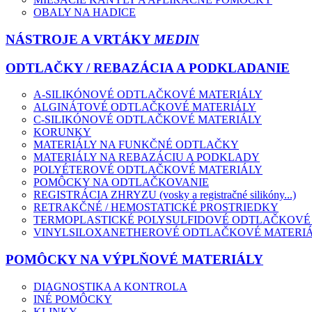
OBALY NA HADICE
NÁSTROJE A VRTÁKY
MEDIN
ODTLAČKY / REBAZÁCIA A PODKLADANIE
A-SILIKÓNOVÉ ODTLAČKOVÉ MATERIÁLY
ALGINÁTOVÉ ODTLAČKOVÉ MATERIÁLY
C-SILIKÓNOVÉ ODTLAČKOVÉ MATERIÁLY
KORUNKY
MATERIÁLY NA FUNKČNÉ ODTLAČKY
MATERIÁLY NA REBAZÁCIU A PODKLADY
POLYÉTEROVÉ ODTLAČKOVÉ MATERIÁLY
POMÔCKY NA ODTLAČKOVANIE
REGISTRÁCIA ZHRYZU (vosky a registračné silikóny...)
RETRAKČNÉ / HEMOSTATICKÉ PROSTRIEDKY
TERMOPLASTICKÉ POLYSULFIDOVÉ ODTLAČKOVÉ
VINYLSILOXANETHEROVÉ ODTLAČKOVÉ MATERI
POMÔCKY NA VÝPLŇOVÉ MATERIÁLY
DIAGNOSTIKA A KONTROLA
INÉ POMÔCKY
KLINKY