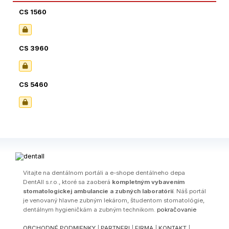
CS 1560
CS 3960
CS 5460
Vitajte na dentálnom portáli a e-shope dentálneho depa
DentAll s.r.o., ktoré sa zaoberá
kompletným vybavením
stomatologickej ambulancie a zubných laboratórií
. Náš portál
je venovaný hlavne zubným lekárom, študentom stomatológie,
dentálnym hygieničkám a zubným technikom.
pokračovanie
OBCHODNÉ PODMIENKY
|
PARTNERI
|
FIRMA
|
KONTAKT
|