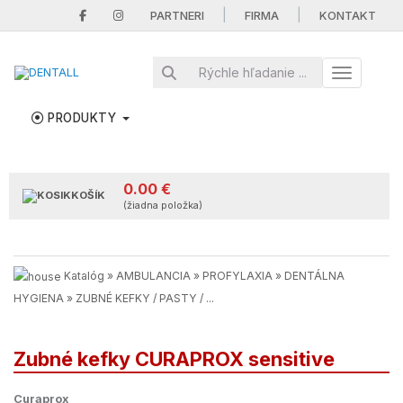
|
|
PARTNERI
FIRMA
KONTAKT
Toggle nav
PRODUKTY
0.00 €
KOŠÍK
(žiadna položka)
Katalóg
»
AMBULANCIA
»
PROFYLAXIA
»
DENTÁLNA
HYGIENA
»
ZUBNÉ KEFKY / PASTY / ...
Zubné kefky CURAPROX sensitive
Curaprox