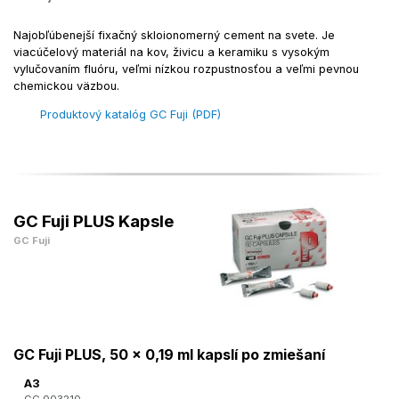
Najobľúbenejší fixačný skloionomerný cement na svete. Je
viacúčelový materiál na kov, živicu a keramiku s vysokým
vylučovaním fluóru, veľmi nízkou rozpustnosťou a veľmi pevnou
chemickou väzbou.
Produktový katalóg GC Fuji (PDF)
GC Fuji PLUS Kapsle
GC Fuji
GC Fuji PLUS, 50 x 0,19 ml kapslí po zmiešaní
A3
GC 003210