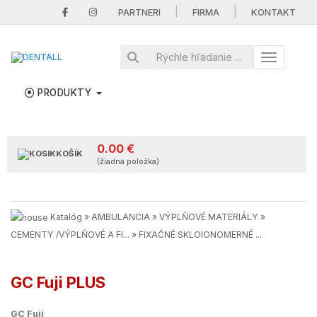
|
|
PARTNERI
FIRMA
KONTAKT
Toggle nav
PRODUKTY
0.00 €
KOŠÍK
(žiadna položka)
Katalóg
»
AMBULANCIA
»
VÝPLŇOVÉ MATERIÁLY
»
CEMENTY /VÝPLŇOVÉ A FI...
»
FIXAČNÉ SKLOIONOMERNÉ ...
GC Fuji PLUS
GC Fuji