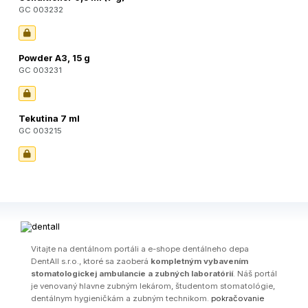
GC 003232
Powder A3, 15 g
GC 003231
Tekutina 7 ml
GC 003215
Vitajte na dentálnom portáli a e-shope dentálneho depa
DentAll s.r.o., ktoré sa zaoberá
kompletným vybavením
stomatologickej ambulancie a zubných laboratórií
. Náš portál
je venovaný hlavne zubným lekárom, študentom stomatológie,
dentálnym hygieničkám a zubným technikom.
pokračovanie