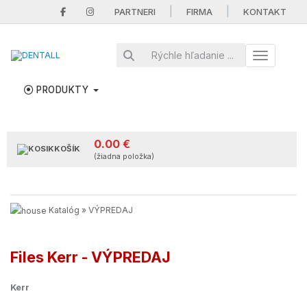
|
|
PARTNERI
FIRMA
KONTAKT
Toggle nav
PRODUKTY
0.00 €
KOŠÍK
(žiadna položka)
Katalóg
»
VÝPREDAJ
Files Kerr - VÝPREDAJ
Kerr