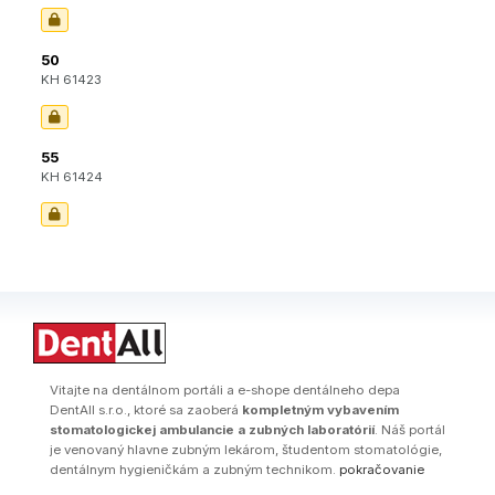
50
KH 61423
55
KH 61424
Vitajte na dentálnom portáli a e-shope dentálneho depa
DentAll s.r.o., ktoré sa zaoberá
kompletným vybavením
stomatologickej ambulancie a zubných laboratórií
. Náš portál
je venovaný hlavne zubným lekárom, študentom stomatológie,
dentálnym hygieničkám a zubným technikom.
pokračovanie