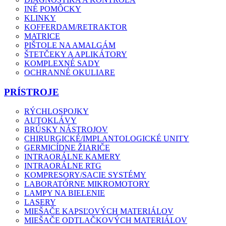
INÉ POMÔCKY
KLINKY
KOFFERDAM/RETRAKTOR
MATRICE
PIŠTOLE NA AMALGÁM
ŠTETČEKY A APLIKÁTORY
KOMPLEXNÉ SADY
OCHRANNÉ OKULIARE
PRÍSTROJE
RÝCHLOSPOJKY
AUTOKLÁVY
BRÚSKY NÁSTROJOV
CHIRURGICKÉ/IMPLANTOLOGICKÉ UNITY
GERMICÍDNE ŽIARIČE
INTRAORÁLNE KAMERY
INTRAORÁLNE RTG
KOMPRESORY/SACIE SYSTÉMY
LABORATÓRNE MIKROMOTORY
LAMPY NA BIELENIE
LASERY
MIEŠAČE KAPSĽOVÝCH MATERIÁLOV
MIEŠAČE ODTLAČKOVÝCH MATERIÁLOV