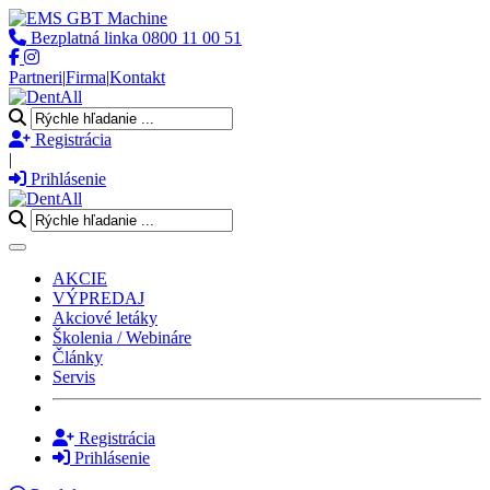
Bezplatná linka
0800 11 00 51
Partneri
|
Firma
|
Kontakt
Registrácia
|
Prihlásenie
Toggle navigation
AKCIE
VÝPREDAJ
Akciové letáky
Školenia / Webináre
Články
Servis
Registrácia
Prihlásenie