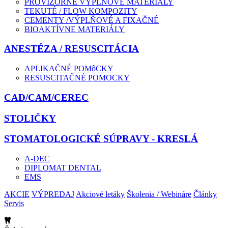
PROVIZÓRNE VÝPLŇOVÉ MATERIÁLY
TEKUTÉ / FLOW KOMPOZITY
CEMENTY /VÝPLŇOVÉ A FIXAČNÉ
BIOAKTÍVNE MATERIÁLY
ANESTÉZA / RESUSCITÁCIA
APLIKAČNÉ POMôCKY
RESUSCITAČNÉ POMOCKY
CAD/CAM/CEREC
STOLIČKY
STOMATOLOGICKÉ SÚPRAVY - KRESLÁ
A-DEC
DIPLOMAT DENTAL
EMS
AKCIE
VÝPREDAJ
Akciové letáky
Školenia / Webináre
Články
Servis