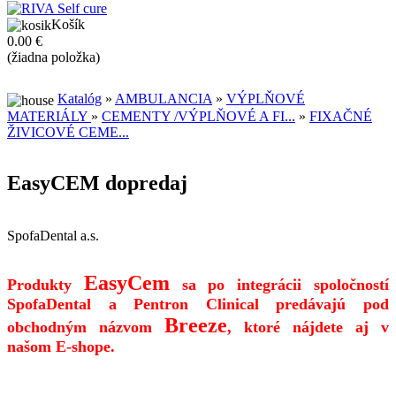
Košík
0.00 €
(žiadna položka)
Katalóg
»
AMBULANCIA
»
VÝPLŇOVÉ
MATERIÁLY
»
CEMENTY /VÝPLŇOVÉ A FI...
»
FIXAČNÉ
ŽIVICOVÉ CEME...
EasyCEM dopredaj
SpofaDental a.s.
EasyCem
Produkty
sa po integrácii spoločností
SpofaDental a Pentron Clinical predávajú pod
Breeze
obchodným názvom
, ktoré nájdete aj v
našom E-shope.