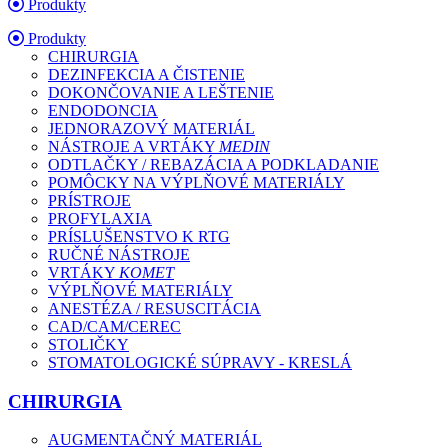
Produkty
Produkty
CHIRURGIA
DEZINFEKCIA A ČISTENIE
DOKONČOVANIE A LEŠTENIE
ENDODONCIA
JEDNORAZOVÝ MATERIÁL
NÁSTROJE A VRTÁKY
MEDIN
ODTLAČKY / REBAZÁCIA A PODKLADANIE
POMÔCKY NA VÝPLŇOVÉ MATERIÁLY
PRÍSTROJE
PROFYLAXIA
PRÍSLUŠENSTVO K RTG
RUČNÉ NÁSTROJE
VRTÁKY
KOMET
VÝPLŇOVÉ MATERIÁLY
ANESTÉZA / RESUSCITÁCIA
CAD/CAM/CEREC
STOLIČKY
STOMATOLOGICKÉ SÚPRAVY - KRESLÁ
CHIRURGIA
AUGMENTAČNÝ MATERIÁL