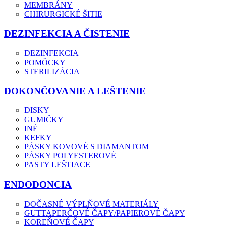
MEMBRÁNY
CHIRURGICKÉ ŠITIE
DEZINFEKCIA A ČISTENIE
DEZINFEKCIA
POMÔCKY
STERILIZÁCIA
DOKONČOVANIE A LEŠTENIE
DISKY
GUMIČKY
INÉ
KEFKY
PÁSKY KOVOVÉ S DIAMANTOM
PÁSKY POLYESTEROVÉ
PASTY LEŠTIACE
ENDODONCIA
DOČASNÉ VÝPLŇOVÉ MATERIÁLY
GUTTAPERČOVÉ ČAPY/PAPIEROVÉ ČAPY
KOREŇOVÉ ČAPY