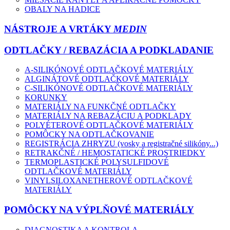
OBALY NA HADICE
NÁSTROJE A VRTÁKY
MEDIN
ODTLAČKY / REBAZÁCIA A PODKLADANIE
A-SILIKÓNOVÉ ODTLAČKOVÉ MATERIÁLY
ALGINÁTOVÉ ODTLAČKOVÉ MATERIÁLY
C-SILIKÓNOVÉ ODTLAČKOVÉ MATERIÁLY
KORUNKY
MATERIÁLY NA FUNKČNÉ ODTLAČKY
MATERIÁLY NA REBAZÁCIU A PODKLADY
POLYÉTEROVÉ ODTLAČKOVÉ MATERIÁLY
POMÔCKY NA ODTLAČKOVANIE
REGISTRÁCIA ZHRYZU (vosky a registračné silikóny...)
RETRAKČNÉ / HEMOSTATICKÉ PROSTRIEDKY
TERMOPLASTICKÉ POLYSULFIDOVÉ
ODTLAČKOVÉ MATERIÁLY
VINYLSILOXANETHEROVÉ ODTLAČKOVÉ
MATERIÁLY
POMÔCKY NA VÝPLŇOVÉ MATERIÁLY
DIAGNOSTIKA A KONTROLA