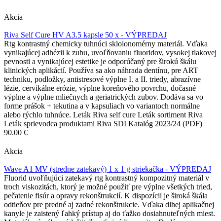
Akcia
Riva Self Cure HV A3.5 kapsle 50 x - VÝPREDAJ
Rtg kontrastný chemicky tuhnúci skloionomérny materiál. Vďaka
vynikajúcej adhézii k zubu, uvoľňovaniu fluoridov, vysokej tlakovej
pevnosti a vynikajúcej estetike je odporúčaný pre širokú škálu
klinických aplikácií. Používa sa ako náhrada dentínu, pre ART
techniku, podložky, antistresové výplne I. a II. triedy, abrazívne
lézie, cervikálne erózie, výplne koreňového povrchu, dočasné
výplne a výplne mliečnych a geriatrických zubov. Dodáva sa vo
forme prášok + tekutina a v kapsuliach vo variantoch normálne
alebo rýchlo tuhnúce. Leták Riva self cure Leták sortiment Riva
Leták sprievodca produktami Riva SDI Katalóg 2023/24 (PDF)
90.00 €
Akcia
Wave A1 MV (stredne zatekavý) 1 x 1 g striekačka - VÝPREDAJ
Fluorid uvoľňujúci zatekavý rtg kontrastný kompozitný materiál v
troch viskozitách, ktorý je možné použiť pre výplne všetkých tried,
pečatenie fisúr a opravy rekonštrukcií. K dispozícii je široká škála
odtieňov pre predné aj zadné rekonštrukcie. Vďaka dlhej aplikačnej
kanyle je zaistený ľahký prístup aj do ťažko dosiahnuteľných miest.