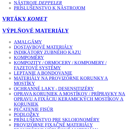
NÁSTROJE
DEPPELER
PRÍSLUŠENSTVO K NÁSTROJOM
VRTÁKY
KOMET
VÝPLŇOVÉ MATERIÁLY
AMALGÁMY
DOSTAVBOVÉ MATERIÁLY
INDIKÁTORY ZUBNÉHO KAZU
KOMPOMÉRY
KOMPOZITY / ORMOCERY / KOMPOMERY /
FAZETOVÉ SYSTÉMY
LEPTANIE A BONDOVANIE
MATERIÁLY NA PROVIZÓRNE KORUNKY A
MOSTÍKY
OCHRANNÉ LAKY - DESENSITIZÉRY
OPRAVA KORUNIEK A MOSTÍKOV / PRÍPRAVKY NA
OPRAVU A FIXÁCIU KERAMICKÝCH MOSTÍKOV A
KORUNIEK
PEČATENIE FISÚR
PODLOŽKY
PRÍSLUŠENSTVO PRE SKLOIONOMÉRY
PROVIZÓRNE FIXAČNÉ MATERIÁLY