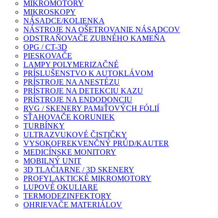
MIKROMOTORY
MIKROSKOPY
NÁSADCE/KOLIENKA
NÁSTROJE NA OŠETROVANIE NÁSADCOV
ODSTRAŇOVAČE ZUBNÉHO KAMEŇA
OPG / CT-3D
PIESKOVAČE
LAMPY POLYMERIZAČNÉ
PRÍSLUŠENSTVO K AUTOKLÁVOM
PRÍSTROJE NA ANESTÉZU
PRÍSTROJE NA DETEKCIU KAZU
PRÍSTROJE NA ENDODONCIU
RVG / SKENERY PAMäŤOVÝCH FÓLIÍ
SŤAHOVAČE KORUNIEK
TURBÍNKY
ULTRAZVUKOVÉ ČISTIČKY
VYSOKOFREKVENČNÝ PRÚD/KAUTER
MEDICÍNSKE MONITORY
MOBILNÝ UNIT
3D TLAČIARNE / 3D SKENERY
PROFYLAKTICKÉ MIKROMOTORY
LUPOVÉ OKULIARE
TERMODEZINFEKTORY
OHRIEVAČE MATERIÁLOV