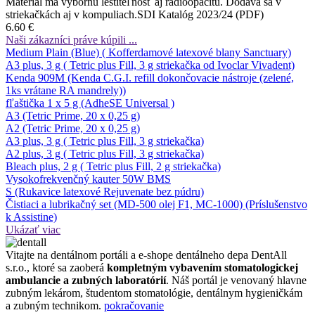
Materiál má výbornú leštiteľnosť aj rádioopacitu. Dodáva sa v
striekačkách aj v kompuliach.SDI Katalóg 2023/24 (PDF)
6.60 €
Naši zákazníci práve kúpili ...
Medium Plain (Blue) ( Kofferdamové latexové blany Sanctuary)
A3 plus, 3 g ( Tetric plus Fill, 3 g striekačka od Ivoclar Vivadent)
Kenda 909M (Kenda C.G.I. refill dokončovacie nástroje (zelené,
1ks vrátane RA mandrely))
fľaštička 1 x 5 g (AdheSE Universal )
A3 (Tetric Prime, 20 x 0,25 g)
A2 (Tetric Prime, 20 x 0,25 g)
A3 plus, 3 g ( Tetric plus Fill, 3 g striekačka)
A2 plus, 3 g ( Tetric plus Fill, 3 g striekačka)
Bleach plus, 2 g ( Tetric plus Fill, 2 g striekačka)
Vysokofrekvenčný kauter 50W BMS
S (Rukavice latexové Rejuvenate bez púdru)
Čistiaci a lubrikačný set (MD-500 olej F1, MC-1000) (Príslušenstvo
k Assistine)
Ukázať viac
Vitajte na dentálnom portáli a e-shope dentálneho depa DentAll
s.r.o., ktoré sa zaoberá
kompletným vybavením stomatologickej
ambulancie a zubných laboratórií
. Náš portál je venovaný hlavne
zubným lekárom, študentom stomatológie, dentálnym hygieničkám
a zubným technikom.
pokračovanie