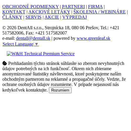
OBCHODNÉ PODMIENKY
|
PARTNERI
|
FIRMA
|
KONTAKT
|
AKCIOVÉ LETÁKY
|
ŠKOLENIA / WEBINÁRE
|
ČLÁNKY
|
SERVIS
|
AKCIE
|
VÝPREDAJ
© 2026 DentAll s.r.o., Strojnícka 18, 080 06 Prešov, Tel.: +421
517582006, Fax: +421 517582007
e-mail:
dentall@dentall.sk
| powered by
www.greenleaf.sk
Select Language
▼
Prehliadaním týchto stránok súhlasíte so zberom nevyhnutných
údajov potrebných na ich funkčnosť. Okrem nich zbierame
anonymizované štatistiky návštevnosti, ktoré poskytujeme naším
obchodným partnerom na reklamné a propagačné účely. Vedzte, že
ochrane osobných údajov rozumieme. V prípade nejasností nás
kedykoľvek kontaktujte.
Rozumiem