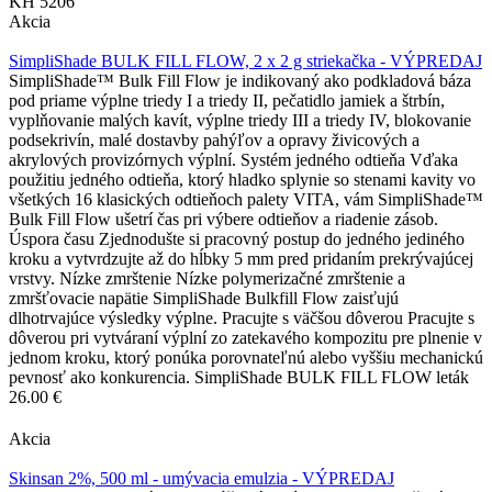
KH 5206
Akcia
SimpliShade BULK FILL FLOW, 2 x 2 g striekačka - VÝPREDAJ
SimpliShade™ Bulk Fill Flow je indikovaný ako podkladová báza
pod priame výplne triedy I a triedy II, pečatidlo jamiek a štrbín,
vyplňovanie malých kavít, výplne triedy III a triedy IV, blokovanie
podsekrivín, malé dostavby pahýľov a opravy živicových a
akrylových provizórnych výplní. Systém jedného odtieňa Vďaka
použitiu jedného odtieňa, ktorý hladko splynie so stenami kavity vo
všetkých 16 klasických odtieňoch palety VITA, vám SimpliShade™
Bulk Fill Flow ušetrí čas pri výbere odtieňov a riadenie zásob.
Úspora času Zjednodušte si pracovný postup do jedného jediného
kroku a vytvrdzujte až do hĺbky 5 mm pred pridaním prekrývajúcej
vrstvy. Nízke zmrštenie Nízke polymerizačné zmrštenie a
zmršťovacie napätie SimpliShade Bulkfill Flow zaisťujú
dlhotrvajúce výsledky výplne. Pracujte s väčšou dôverou Pracujte s
dôverou pri vytváraní výplní zo zatekavého kompozitu pre plnenie v
jednom kroku, ktorý ponúka porovnateľnú alebo vyššiu mechanickú
pevnosť ako konkurencia. SimpliShade BULK FILL FLOW leták
26.00 €
Akcia
Skinsan 2%, 500 ml - umývacia emulzia - VÝPREDAJ