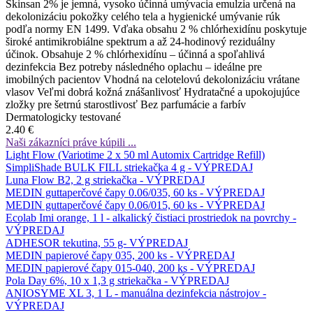
Skinsan 2% je jemná, vysoko účinná umývacia emulzia určená na
dekolonizáciu pokožky celého tela a hygienické umývanie rúk
podľa normy EN 1499. Vďaka obsahu 2 % chlórhexidínu poskytuje
široké antimikrobiálne spektrum a až 24-hodinový reziduálny
účinok. Obsahuje 2 % chlórhexidínu – účinná a spoľahlivá
dezinfekcia Bez potreby následného oplachu – ideálne pre
imobilných pacientov Vhodná na celotelovú dekolonizáciu vrátane
vlasov Veľmi dobrá kožná znášanlivosť Hydratačné a upokojujúce
zložky pre šetrnú starostlivosť Bez parfumácie a farbív
Dermatologicky testované
2.40 €
Naši zákazníci práve kúpili ...
Light Flow (Variotime 2 x 50 ml Automix Cartridge Refill)
SimpliShade BULK FILL striekačka 4 g - VÝPREDAJ
Luna Flow B2, 2 g striekačka - VÝPREDAJ
MEDIN guttaperčové čapy 0.06/035, 60 ks - VÝPREDAJ
MEDIN guttaperčové čapy 0.06/015, 60 ks - VÝPREDAJ
Ecolab Imi orange, 1 l - alkalický čistiaci prostriedok na povrchy -
VÝPREDAJ
ADHESOR tekutina, 55 g- VÝPREDAJ
MEDIN papierové čapy 035, 200 ks - VÝPREDAJ
MEDIN papierové čapy 015-040, 200 ks - VÝPREDAJ
Pola Day 6%, 10 x 1,3 g striekačka - VÝPREDAJ
ANIOSYME XL 3, 1 L - manuálna dezinfekcia nástrojov -
VÝPREDAJ