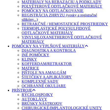
MATERIÁLY NA REBAZÁCIU A PODKLADY
POLYÉTEROVÉ ODTLAČKOVÉ MATERIÁLY
POMÔCKY NA ODTLAČKOVANIE
REGISTRÁCIA ZHRYZU (vosky a registračné
silikóny...)
RETRAKČNÉ / HEMOSTATICKÉ PROSTRIEDKY
TERMOPLASTICKÉ POLYSULFIDOVÉ
ODTLAČKOVÉ MATERIÁLY
VINYLSILOXANETHEROVÉ ODTLAČKOVÉ
MATERIÁLY
POMÔCKY NA VÝPLŇOVÉ MATERIÁLY
DIAGNOSTIKA A KONTROLA
INÉ POMÔCKY
KLINKY
KOFFERDAM/RETRAKTOR
MATRICE
PIŠTOLE NA AMALGÁM
ŠTETČEKY A APLIKÁTORY
KOMPLEXNÉ SADY
OCHRANNÉ OKULIARE
PRÍSTROJE
RÝCHLOSPOJKY
AUTOKLÁVY
BRÚSKY NÁSTROJOV
CHIRURGICKÉ/IMPLANTOLOGICKÉ UNITY