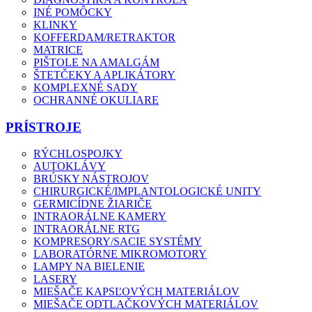
INÉ POMÔCKY
KLINKY
KOFFERDAM/RETRAKTOR
MATRICE
PIŠTOLE NA AMALGÁM
ŠTETČEKY A APLIKÁTORY
KOMPLEXNÉ SADY
OCHRANNÉ OKULIARE
PRÍSTROJE
RÝCHLOSPOJKY
AUTOKLÁVY
BRÚSKY NÁSTROJOV
CHIRURGICKÉ/IMPLANTOLOGICKÉ UNITY
GERMICÍDNE ŽIARIČE
INTRAORÁLNE KAMERY
INTRAORÁLNE RTG
KOMPRESORY/SACIE SYSTÉMY
LABORATÓRNE MIKROMOTORY
LAMPY NA BIELENIE
LASERY
MIEŠAČE KAPSĽOVÝCH MATERIÁLOV
MIEŠAČE ODTLAČKOVÝCH MATERIÁLOV