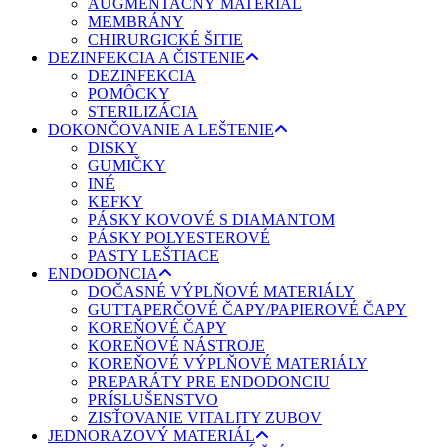
AUGMENTAČNÝ MATERIÁL
MEMBRÁNY
CHIRURGICKÉ ŠITIE
DEZINFEKCIA A ČISTENIE
DEZINFEKCIA
POMÔCKY
STERILIZÁCIA
DOKONČOVANIE A LEŠTENIE
DISKY
GUMIČKY
INÉ
KEFKY
PÁSKY KOVOVÉ S DIAMANTOM
PÁSKY POLYESTEROVÉ
PASTY LEŠTIACE
ENDODONCIA
DOČASNÉ VÝPLŇOVÉ MATERIÁLY
GUTTAPERČOVÉ ČAPY/PAPIEROVÉ ČAPY
KOREŇOVÉ ČAPY
KOREŇOVÉ NÁSTROJE
KOREŇOVÉ VÝPLŇOVÉ MATERIÁLY
PREPARÁTY PRE ENDODONCIU
PRÍSLUŠENSTVO
ZISŤOVANIE VITALITY ZUBOV
JEDNORAZOVÝ MATERIÁL