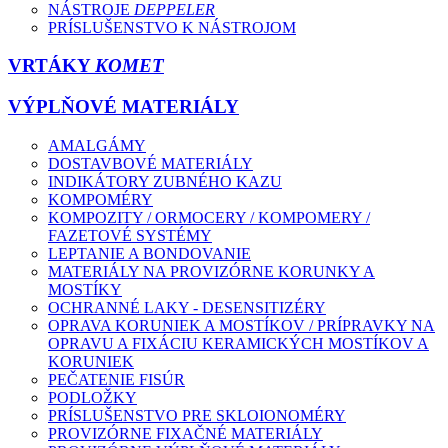
NÁSTROJE
DEPPELER
PRÍSLUŠENSTVO K NÁSTROJOM
VRTÁKY
KOMET
VÝPLŇOVÉ MATERIÁLY
AMALGÁMY
DOSTAVBOVÉ MATERIÁLY
INDIKÁTORY ZUBNÉHO KAZU
KOMPOMÉRY
KOMPOZITY / ORMOCERY / KOMPOMERY /
FAZETOVÉ SYSTÉMY
LEPTANIE A BONDOVANIE
MATERIÁLY NA PROVIZÓRNE KORUNKY A
MOSTÍKY
OCHRANNÉ LAKY - DESENSITIZÉRY
OPRAVA KORUNIEK A MOSTÍKOV / PRÍPRAVKY NA
OPRAVU A FIXÁCIU KERAMICKÝCH MOSTÍKOV A
KORUNIEK
PEČATENIE FISÚR
PODLOŽKY
PRÍSLUŠENSTVO PRE SKLOIONOMÉRY
PROVIZÓRNE FIXAČNÉ MATERIÁLY