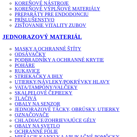
KOREŇOVÉ NÁSTROJE
KOREŇOVÉ VÝPLŇOVÉ MATERIÁLY
PREPARÁTY PRE ENDODONCIU
PRÍSLUŠENSTVO
ZISŤOVANIE VITALITY ZUBOV
JEDNORAZOVÝ MATERIÁL
MASKY A OCHRANNÉ ŠTÍTY
ODSÁVAČKY
PODBRADNÍKY A OCHRANNÉ KRYTIE
POHÁRE
RUKAVICE
STRIEKAČKY A IHLY
UTIERKY/NÁVLEKY/POKRÝVKY HLAVY
VATA/TAMPÓNY/VALČEKY
SKALPELOVÉ ČEPIEĽKY
TLAČIVÁ
OBALY NA SENZOR
JEDNORAZOVÉ TÁCKY, OBRÚSKY, UTIERKY
OZNAČOVAČE
CHLADIACE/ZOHRIEVAJÚCE GÉLY
OBALY NA SVETLO
OCHRANNÉ FÓLIE
MIEŠACIE KANYLY A APLIKAČNÉ POMÔCKY