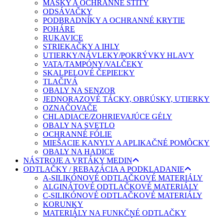
MASKY A OCHRANNÉ ŠTÍTY
ODSÁVAČKY
PODBRADNÍKY A OCHRANNÉ KRYTIE
POHÁRE
RUKAVICE
STRIEKAČKY A IHLY
UTIERKY/NÁVLEKY/POKRÝVKY HLAVY
VATA/TAMPÓNY/VALČEKY
SKALPELOVÉ ČEPIEĽKY
TLAČIVÁ
OBALY NA SENZOR
JEDNORAZOVÉ TÁCKY, OBRÚSKY, UTIERKY
OZNAČOVAČE
CHLADIACE/ZOHRIEVAJÚCE GÉLY
OBALY NA SVETLO
OCHRANNÉ FÓLIE
MIEŠACIE KANYLY A APLIKAČNÉ POMÔCKY
OBALY NA HADICE
NÁSTROJE A VRTÁKY MEDIN
ODTLAČKY / REBAZÁCIA A PODKLADANIE
A-SILIKÓNOVÉ ODTLAČKOVÉ MATERIÁLY
ALGINÁTOVÉ ODTLAČKOVÉ MATERIÁLY
C-SILIKÓNOVÉ ODTLAČKOVÉ MATERIÁLY
KORUNKY
MATERIÁLY NA FUNKČNÉ ODTLAČKY