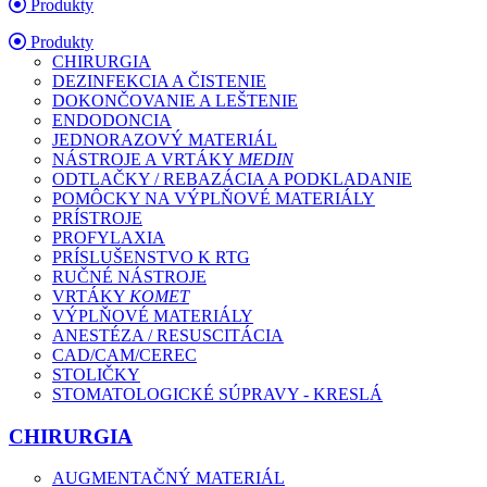
Produkty
Produkty
CHIRURGIA
DEZINFEKCIA A ČISTENIE
DOKONČOVANIE A LEŠTENIE
ENDODONCIA
JEDNORAZOVÝ MATERIÁL
NÁSTROJE A VRTÁKY
MEDIN
ODTLAČKY / REBAZÁCIA A PODKLADANIE
POMÔCKY NA VÝPLŇOVÉ MATERIÁLY
PRÍSTROJE
PROFYLAXIA
PRÍSLUŠENSTVO K RTG
RUČNÉ NÁSTROJE
VRTÁKY
KOMET
VÝPLŇOVÉ MATERIÁLY
ANESTÉZA / RESUSCITÁCIA
CAD/CAM/CEREC
STOLIČKY
STOMATOLOGICKÉ SÚPRAVY - KRESLÁ
CHIRURGIA
AUGMENTAČNÝ MATERIÁL