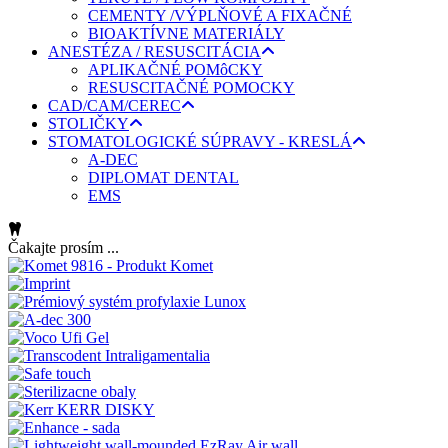
CEMENTY /VÝPLŇOVÉ A FIXAČNÉ
BIOAKTÍVNE MATERIÁLY
ANESTÉZA / RESUSCITÁCIA
APLIKAČNÉ POMôCKY
RESUSCITAČNÉ POMOCKY
CAD/CAM/CEREC
STOLIČKY
STOMATOLOGICKÉ SÚPRAVY - KRESLÁ
A-DEC
DIPLOMAT DENTAL
EMS
Čakajte prosím ...