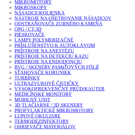
MIKROMOTORY
MIKROSKOPY
NÁSADCE/KOLIENKA
NÁSTROJE NA OŠETROVANIE NÁSADCOV
ODSTRAŇOVAČE ZUBNÉHO KAMEŇA
OPG / CT-3D
PIESKOVAČE
LAMPY POLYMERIZAČNÉ
PRÍSLUŠENSTVO K AUTOKLÁVOM
PRÍSTROJE NA ANESTÉZU
PRÍSTROJE NA DETEKCIU KAZU
PRÍSTROJE NA ENDODONCIU
RVG / SKENERY PAMäŤOVÝCH FÓLIÍ
SŤAHOVAČE KORUNIEK
TURBÍNKY
ULTRAZVUKOVÉ ČISTIČKY
VYSOKOFREKVENČNÝ PRÚD/KAUTER
MEDICÍNSKE MONITORY
MOBILNÝ UNIT
3D TLAČIARNE / 3D SKENERY
PROFYLAKTICKÉ MIKROMOTORY
LUPOVÉ OKULIARE
TERMODEZINFEKTORY
OHRIEVAČE MATERIÁLOV