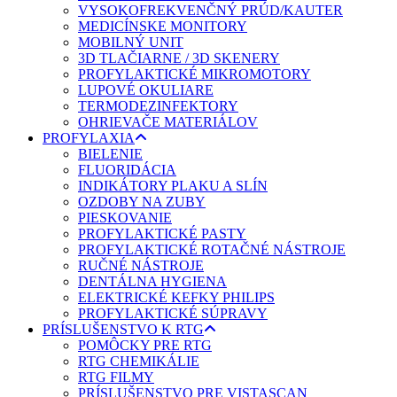
VYSOKOFREKVENČNÝ PRÚD/KAUTER
MEDICÍNSKE MONITORY
MOBILNÝ UNIT
3D TLAČIARNE / 3D SKENERY
PROFYLAKTICKÉ MIKROMOTORY
LUPOVÉ OKULIARE
TERMODEZINFEKTORY
OHRIEVAČE MATERIÁLOV
PROFYLAXIA
BIELENIE
FLUORIDÁCIA
INDIKÁTORY PLAKU A SLÍN
OZDOBY NA ZUBY
PIESKOVANIE
PROFYLAKTICKÉ PASTY
PROFYLAKTICKÉ ROTAČNÉ NÁSTROJE
RUČNÉ NÁSTROJE
DENTÁLNA HYGIENA
ELEKTRICKÉ KEFKY PHILIPS
PROFYLAKTICKÉ SÚPRAVY
PRÍSLUŠENSTVO K RTG
POMÔCKY PRE RTG
RTG CHEMIKÁLIE
RTG FILMY
PRÍSLUŠENSTVO PRE VISTASCAN