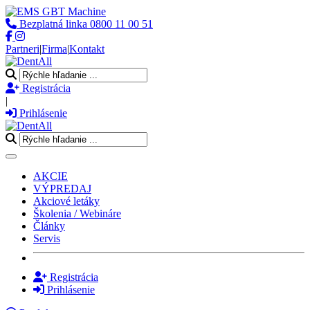
Bezplatná linka
0800 11 00 51
Partneri
|
Firma
|
Kontakt
Registrácia
|
Prihlásenie
Toggle navigation
AKCIE
VÝPREDAJ
Akciové letáky
Školenia / Webináre
Články
Servis
Registrácia
Prihlásenie