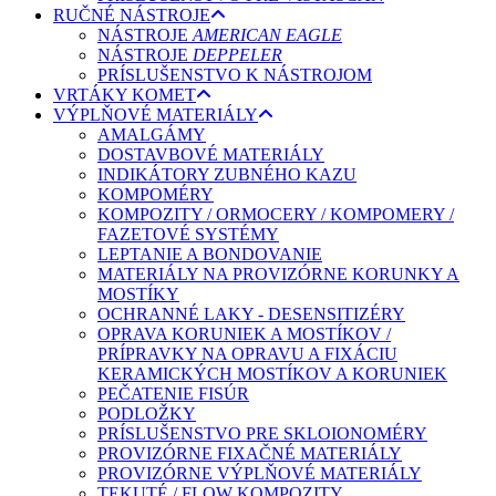
RUČNÉ NÁSTROJE
NÁSTROJE
AMERICAN EAGLE
NÁSTROJE
DEPPELER
PRÍSLUŠENSTVO K NÁSTROJOM
VRTÁKY KOMET
VÝPLŇOVÉ MATERIÁLY
AMALGÁMY
DOSTAVBOVÉ MATERIÁLY
INDIKÁTORY ZUBNÉHO KAZU
KOMPOMÉRY
KOMPOZITY / ORMOCERY / KOMPOMERY /
FAZETOVÉ SYSTÉMY
LEPTANIE A BONDOVANIE
MATERIÁLY NA PROVIZÓRNE KORUNKY A
MOSTÍKY
OCHRANNÉ LAKY - DESENSITIZÉRY
OPRAVA KORUNIEK A MOSTÍKOV /
PRÍPRAVKY NA OPRAVU A FIXÁCIU
KERAMICKÝCH MOSTÍKOV A KORUNIEK
PEČATENIE FISÚR
PODLOŽKY
PRÍSLUŠENSTVO PRE SKLOIONOMÉRY
PROVIZÓRNE FIXAČNÉ MATERIÁLY
PROVIZÓRNE VÝPLŇOVÉ MATERIÁLY
TEKUTÉ / FLOW KOMPOZITY