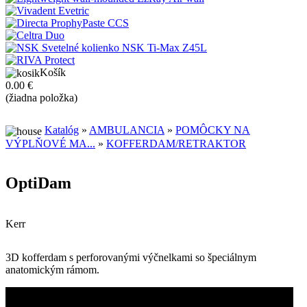
Košík
0.00 €
(žiadna položka)
Katalóg
»
AMBULANCIA
»
POMÔCKY NA
VÝPLŇOVÉ MA...
»
KOFFERDAM/RETRAKTOR
OptiDam
Kerr
3D kofferdam s perforovanými výčnelkami so špeciálnym
anatomickým rámom.