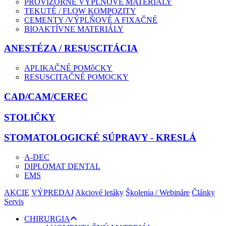
PROVIZÓRNE VÝPLŇOVÉ MATERIÁLY
TEKUTÉ / FLOW KOMPOZITY
CEMENTY /VÝPLŇOVÉ A FIXAČNÉ
BIOAKTÍVNE MATERIÁLY
ANESTÉZA / RESUSCITÁCIA
APLIKAČNÉ POMôCKY
RESUSCITAČNÉ POMOCKY
CAD/CAM/CEREC
STOLIČKY
STOMATOLOGICKÉ SÚPRAVY - KRESLÁ
A-DEC
DIPLOMAT DENTAL
EMS
AKCIE
VÝPREDAJ
Akciové letáky
Školenia / Webináre
Články
Servis
CHIRURGIA