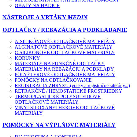
OBALY NA HADICE
NÁSTROJE A VRTÁKY
MEDIN
ODTLAČKY / REBAZÁCIA A PODKLADANIE
A-SILIKÓNOVÉ ODTLAČKOVÉ MATERIÁLY
ALGINÁTOVÉ ODTLAČKOVÉ MATERIÁLY
C-SILIKÓNOVÉ ODTLAČKOVÉ MATERIÁLY
KORUNKY
MATERIÁLY NA FUNKČNÉ ODTLAČKY
MATERIÁLY NA REBAZÁCIU A PODKLADY
POLYÉTEROVÉ ODTLAČKOVÉ MATERIÁLY
POMÔCKY NA ODTLAČKOVANIE
REGISTRÁCIA ZHRYZU (vosky a registračné silikóny...)
RETRAKČNÉ / HEMOSTATICKÉ PROSTRIEDKY
TERMOPLASTICKÉ POLYSULFIDOVÉ
ODTLAČKOVÉ MATERIÁLY
VINYLSILOXANETHEROVÉ ODTLAČKOVÉ
MATERIÁLY
POMÔCKY NA VÝPLŇOVÉ MATERIÁLY
DIAGNOSTIKA A KONTROLA