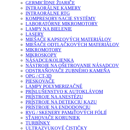
GERMICÍDNE ŽIARIČE
INTRAORÁLNE KAMERY
INTRAORÁLNE RTG
KOMPRESORY/SACIE SYSTÉMY
LABORATÓRNE MIKROMOTORY
LAMPY NA BIELENIE
LASERY
MIEŠAČE KAPSĽOVÝCH MATERIÁLOV
MIEŠAČE ODTLAČKOVÝCH MATERIÁLOV
MIKROMOTORY
MIKROSKOPY
NÁSADCE/KOLIENKA
NÁSTROJE NA OŠETROVANIE NÁSADCOV
ODSTRAŇOVAČE ZUBNÉHO KAMEŇA
OPG / CT-3D
PIESKOVAČE
LAMPY POLYMERIZAČNÉ
PRÍSLUŠENSTVO K AUTOKLÁVOM
PRÍSTROJE NA ANESTÉZU
PRÍSTROJE NA DETEKCIU KAZU
PRÍSTROJE NA ENDODONCIU
RVG / SKENERY PAMäŤOVÝCH FÓLIÍ
SŤAHOVAČE KORUNIEK
TURBÍNKY
ULTRAZVUKOVÉ ČISTIČKY