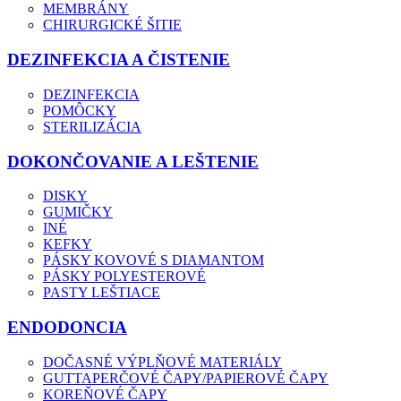
MEMBRÁNY
CHIRURGICKÉ ŠITIE
DEZINFEKCIA A ČISTENIE
DEZINFEKCIA
POMÔCKY
STERILIZÁCIA
DOKONČOVANIE A LEŠTENIE
DISKY
GUMIČKY
INÉ
KEFKY
PÁSKY KOVOVÉ S DIAMANTOM
PÁSKY POLYESTEROVÉ
PASTY LEŠTIACE
ENDODONCIA
DOČASNÉ VÝPLŇOVÉ MATERIÁLY
GUTTAPERČOVÉ ČAPY/PAPIEROVÉ ČAPY
KOREŇOVÉ ČAPY