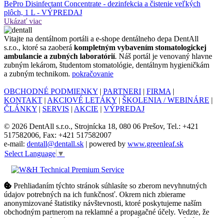
BePro Disinfectant Concentrate - dezinfekcia a čistenie veľkých
plôch, 1 L - VÝPREDAJ
Ukázať viac
Vitajte na dentálnom portáli a e-shope dentálneho depa DentAll
s.r.o., ktoré sa zaoberá
kompletným vybavením stomatologickej
ambulancie a zubných laboratórií
. Náš portál je venovaný hlavne
zubným lekárom, študentom stomatológie, dentálnym hygieničkám
a zubným technikom.
pokračovanie
OBCHODNÉ PODMIENKY
|
PARTNERI
|
FIRMA
|
KONTAKT
|
AKCIOVÉ LETÁKY
|
ŠKOLENIA / WEBINÁRE
|
ČLÁNKY
|
SERVIS
|
AKCIE
|
VÝPREDAJ
© 2026 DentAll s.r.o., Strojnícka 18, 080 06 Prešov, Tel.: +421
517582006, Fax: +421 517582007
e-mail:
dentall@dentall.sk
| powered by
www.greenleaf.sk
Select Language
▼
Prehliadaním týchto stránok súhlasíte so zberom nevyhnutných
údajov potrebných na ich funkčnosť. Okrem nich zbierame
anonymizované štatistiky návštevnosti, ktoré poskytujeme naším
obchodným partnerom na reklamné a propagačné účely. Vedzte, že