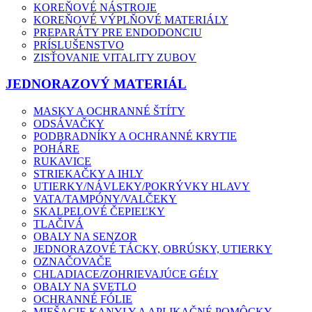
KOREŇOVÉ NÁSTROJE
KOREŇOVÉ VÝPLŇOVÉ MATERIÁLY
PREPARÁTY PRE ENDODONCIU
PRÍSLUŠENSTVO
ZISŤOVANIE VITALITY ZUBOV
JEDNORAZOVÝ MATERIÁL
MASKY A OCHRANNÉ ŠTÍTY
ODSÁVAČKY
PODBRADNÍKY A OCHRANNÉ KRYTIE
POHÁRE
RUKAVICE
STRIEKAČKY A IHLY
UTIERKY/NÁVLEKY/POKRÝVKY HLAVY
VATA/TAMPÓNY/VALČEKY
SKALPELOVÉ ČEPIEĽKY
TLAČIVÁ
OBALY NA SENZOR
JEDNORAZOVÉ TÁCKY, OBRÚSKY, UTIERKY
OZNAČOVAČE
CHLADIACE/ZOHRIEVAJÚCE GÉLY
OBALY NA SVETLO
OCHRANNÉ FÓLIE
MIEŠACIE KANYLY A APLIKAČNÉ POMÔCKY