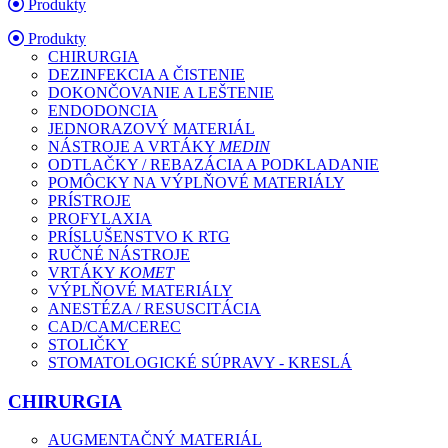
Produkty
Produkty
CHIRURGIA
DEZINFEKCIA A ČISTENIE
DOKONČOVANIE A LEŠTENIE
ENDODONCIA
JEDNORAZOVÝ MATERIÁL
NÁSTROJE A VRTÁKY
MEDIN
ODTLAČKY / REBAZÁCIA A PODKLADANIE
POMÔCKY NA VÝPLŇOVÉ MATERIÁLY
PRÍSTROJE
PROFYLAXIA
PRÍSLUŠENSTVO K RTG
RUČNÉ NÁSTROJE
VRTÁKY
KOMET
VÝPLŇOVÉ MATERIÁLY
ANESTÉZA / RESUSCITÁCIA
CAD/CAM/CEREC
STOLIČKY
STOMATOLOGICKÉ SÚPRAVY - KRESLÁ
CHIRURGIA
AUGMENTAČNÝ MATERIÁL