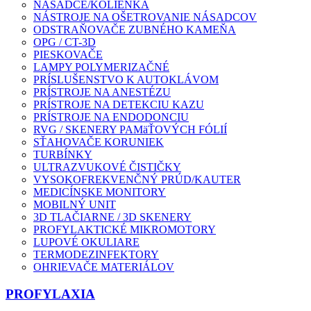
NÁSADCE/KOLIENKA
NÁSTROJE NA OŠETROVANIE NÁSADCOV
ODSTRAŇOVAČE ZUBNÉHO KAMEŇA
OPG / CT-3D
PIESKOVAČE
LAMPY POLYMERIZAČNÉ
PRÍSLUŠENSTVO K AUTOKLÁVOM
PRÍSTROJE NA ANESTÉZU
PRÍSTROJE NA DETEKCIU KAZU
PRÍSTROJE NA ENDODONCIU
RVG / SKENERY PAMäŤOVÝCH FÓLIÍ
SŤAHOVAČE KORUNIEK
TURBÍNKY
ULTRAZVUKOVÉ ČISTIČKY
VYSOKOFREKVENČNÝ PRÚD/KAUTER
MEDICÍNSKE MONITORY
MOBILNÝ UNIT
3D TLAČIARNE / 3D SKENERY
PROFYLAKTICKÉ MIKROMOTORY
LUPOVÉ OKULIARE
TERMODEZINFEKTORY
OHRIEVAČE MATERIÁLOV
PROFYLAXIA