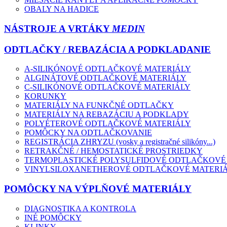
OBALY NA HADICE
NÁSTROJE A VRTÁKY
MEDIN
ODTLAČKY / REBAZÁCIA A PODKLADANIE
A-SILIKÓNOVÉ ODTLAČKOVÉ MATERIÁLY
ALGINÁTOVÉ ODTLAČKOVÉ MATERIÁLY
C-SILIKÓNOVÉ ODTLAČKOVÉ MATERIÁLY
KORUNKY
MATERIÁLY NA FUNKČNÉ ODTLAČKY
MATERIÁLY NA REBAZÁCIU A PODKLADY
POLYÉTEROVÉ ODTLAČKOVÉ MATERIÁLY
POMÔCKY NA ODTLAČKOVANIE
REGISTRÁCIA ZHRYZU (vosky a registračné silikóny...)
RETRAKČNÉ / HEMOSTATICKÉ PROSTRIEDKY
TERMOPLASTICKÉ POLYSULFIDOVÉ ODTLAČKOVÉ
VINYLSILOXANETHEROVÉ ODTLAČKOVÉ MATERI
POMÔCKY NA VÝPLŇOVÉ MATERIÁLY
DIAGNOSTIKA A KONTROLA
INÉ POMÔCKY
KLINKY