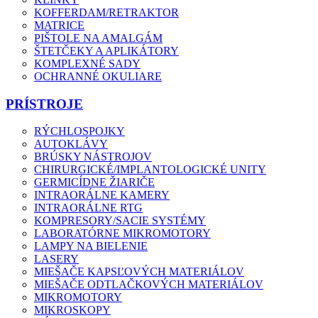
KOFFERDAM/RETRAKTOR
MATRICE
PIŠTOLE NA AMALGÁM
ŠTETČEKY A APLIKÁTORY
KOMPLEXNÉ SADY
OCHRANNÉ OKULIARE
PRÍSTROJE
RÝCHLOSPOJKY
AUTOKLÁVY
BRÚSKY NÁSTROJOV
CHIRURGICKÉ/IMPLANTOLOGICKÉ UNITY
GERMICÍDNE ŽIARIČE
INTRAORÁLNE KAMERY
INTRAORÁLNE RTG
KOMPRESORY/SACIE SYSTÉMY
LABORATÓRNE MIKROMOTORY
LAMPY NA BIELENIE
LASERY
MIEŠAČE KAPSĽOVÝCH MATERIÁLOV
MIEŠAČE ODTLAČKOVÝCH MATERIÁLOV
MIKROMOTORY
MIKROSKOPY