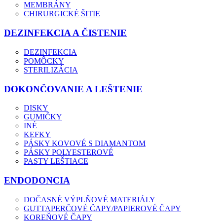
MEMBRÁNY
CHIRURGICKÉ ŠITIE
DEZINFEKCIA A ČISTENIE
DEZINFEKCIA
POMÔCKY
STERILIZÁCIA
DOKONČOVANIE A LEŠTENIE
DISKY
GUMIČKY
INÉ
KEFKY
PÁSKY KOVOVÉ S DIAMANTOM
PÁSKY POLYESTEROVÉ
PASTY LEŠTIACE
ENDODONCIA
DOČASNÉ VÝPLŇOVÉ MATERIÁLY
GUTTAPERČOVÉ ČAPY/PAPIEROVÉ ČAPY
KOREŇOVÉ ČAPY