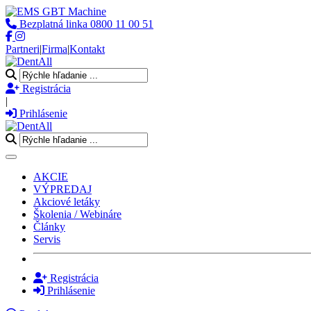
Bezplatná linka
0800 11 00 51
Partneri
|
Firma
|
Kontakt
Registrácia
|
Prihlásenie
Toggle navigation
AKCIE
VÝPREDAJ
Akciové letáky
Školenia / Webináre
Články
Servis
Registrácia
Prihlásenie