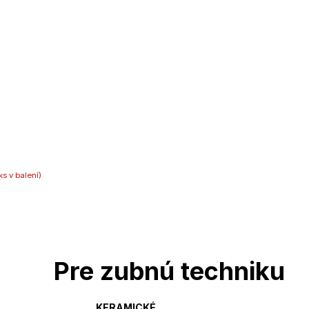
ks v balení)
Pre zubnú techniku
KERAMICKÉ