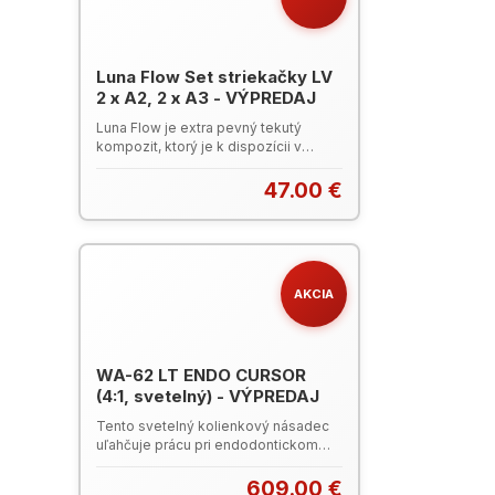
Luna Flow Set striekačky LV
2 x A2, 2 x A3 - VÝPREDAJ
Luna Flow je extra pevný tekutý
kompozit, ktorý je k dispozícii v
dvoch viskozitách. Vďaka zmesi plnív
v rôznych ultrajemných veľkostiach
47.00 €
pre optimalizáciu manipulačných,
mechanických a optických vlastností
ponúka Luna Flow vysokú
rádioopacitu, kontrolu nad aplikáciou,
ľahké a presné zladenie odtieňov so
AKCIA
stálosťou farieb, vynikajúcu pevnosť
a odolnosť proti oderu. Vďaka týmto
vlastnostiam je Luna Flow
fantastickou univerzálnou voľbou
okrem iného pre liner; podložku;
WA-62 LT ENDO CURSOR
provizórium alebo opravu inej
(4:1, svetelný) - VÝPREDAJ
rekonštrukcie; výplne V.tr.; a ďalšie
Tento svetelný kolienkový násadec
indikácie. Luna Flow SDI Katalóg
uľahčuje prácu pri endodontickom
2023/24 (PDF)
zákroku, je efektívnejší, tichý, s dlhou
životnosťou a 1-bodovým chladením.
609.00 €