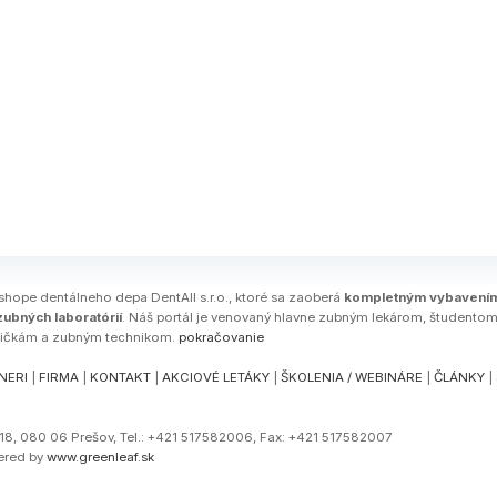
-shope dentálneho depa DentAll s.r.o., ktoré sa zaoberá
kompletným vybavení
ubných laboratórií
. Náš portál je venovaný hlavne zubným lekárom, študento
ničkám a zubným technikom.
pokračovanie
NERI
|
FIRMA
|
KONTAKT
|
AKCIOVÉ LETÁKY
|
ŠKOLENIA / WEBINÁRE
|
ČLÁNKY
|
a 18, 080 06 Prešov, Tel.: +421 517582006, Fax: +421 517582007
ered by
www.greenleaf.sk