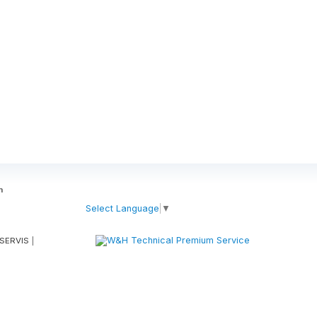
m
m
Select Language
▼
SERVIS
|