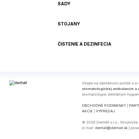
SADY
STOJANY
ČISTENIE A DEZINFECIA
Vitajte na dentálnom portáli a e
stomatologickej ambulancie a z
stomatológie, dentálnym hygie
OBCHODNÉ PODMIENKY
|
PART
AKCIE
|
VÝPREDAJ
© 2026 DentAll s.r.o., Strojníck
e-mail:
dentall@dentall.sk
| pow