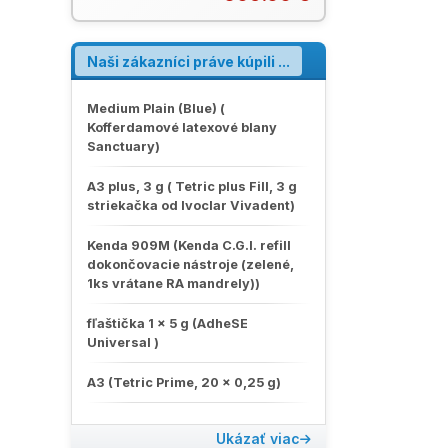
Používa sa na mechanickú prípravu
koreňového kanálika so spätným
otáčavým pohybom cca 60°.
Používajú sa štandardné ručné
Naši zákazníci práve kúpili ...
nástroje. Katalóg W&H 2024 (PDF)
Medium Plain (Blue) (
Kofferdamové latexové blany
Sanctuary)
A3 plus, 3 g ( Tetric plus Fill, 3 g
striekačka od Ivoclar Vivadent)
Kenda 909M (Kenda C.G.I. refill
dokončovacie nástroje (zelené,
1ks vrátane RA mandrely))
fľaštička 1 x 5 g (AdheSE
Universal )
A3 (Tetric Prime, 20 x 0,25 g)
Ukázať viac