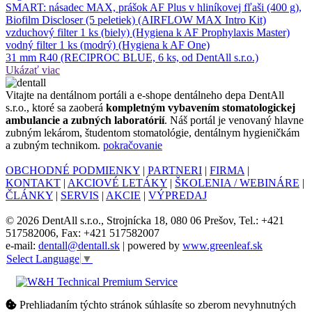
SMART: násadec MAX, prášok AF Plus v hliníkovej fľaši (400 g),
Biofilm Discloser (5 peletiek) (AIRFLOW MAX Intro Kit)
vzduchový filter 1 ks (biely) (Hygiena k AF Prophylaxis Master)
vodný filter 1 ks (modrý) (Hygiena k AF One)
31 mm R40 (RECIPROC BLUE, 6 ks, od DentAll s.r.o.)
Ukázať viac
Vitajte na dentálnom portáli a e-shope dentálneho depa DentAll
s.r.o., ktoré sa zaoberá
kompletným vybavením stomatologickej
ambulancie a zubných laboratórií
. Náš portál je venovaný hlavne
zubným lekárom, študentom stomatológie, dentálnym hygieničkám
a zubným technikom.
pokračovanie
OBCHODNÉ PODMIENKY
|
PARTNERI
|
FIRMA
|
KONTAKT
|
AKCIOVÉ LETÁKY
|
ŠKOLENIA / WEBINÁRE
|
ČLÁNKY
|
SERVIS
|
AKCIE
|
VÝPREDAJ
© 2026 DentAll s.r.o., Strojnícka 18, 080 06 Prešov, Tel.: +421
517582006, Fax: +421 517582007
e-mail:
dentall@dentall.sk
| powered by
www.greenleaf.sk
Select Language
▼
Prehliadaním týchto stránok súhlasíte so zberom nevyhnutných