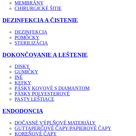
MEMBRÁNY
CHIRURGICKÉ ŠITIE
DEZINFEKCIA A ČISTENIE
DEZINFEKCIA
POMÔCKY
STERILIZÁCIA
DOKONČOVANIE A LEŠTENIE
DISKY
GUMIČKY
INÉ
KEFKY
PÁSKY KOVOVÉ S DIAMANTOM
PÁSKY POLYESTEROVÉ
PASTY LEŠTIACE
ENDODONCIA
DOČASNÉ VÝPLŇOVÉ MATERIÁLY
GUTTAPERČOVÉ ČAPY/PAPIEROVÉ ČAPY
KOREŇOVÉ ČAPY