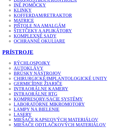
INÉ POMÔCKY
KLINKY
KOFFERDAM/RETRAKTOR
MATRICE
PIŠTOLE NA AMALGÁM
ŠTETČEKY A APLIKÁTORY
KOMPLEXNÉ SADY
OCHRANNÉ OKULIARE
PRÍSTROJE
RÝCHLOSPOJKY
AUTOKLÁVY
BRÚSKY NÁSTROJOV
CHIRURGICKÉ/IMPLANTOLOGICKÉ UNITY
GERMICÍDNE ŽIARIČE
INTRAORÁLNE KAMERY
INTRAORÁLNE RTG
KOMPRESORY/SACIE SYSTÉMY
LABORATÓRNE MIKROMOTORY
LAMPY NA BIELENIE
LASERY
MIEŠAČE KAPSĽOVÝCH MATERIÁLOV
MIEŠAČE ODTLAČKOVÝCH MATERIÁLOV