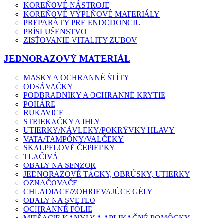
KOREŇOVÉ NÁSTROJE
KOREŇOVÉ VÝPLŇOVÉ MATERIÁLY
PREPARÁTY PRE ENDODONCIU
PRÍSLUŠENSTVO
ZISŤOVANIE VITALITY ZUBOV
JEDNORAZOVÝ MATERIÁL
MASKY A OCHRANNÉ ŠTÍTY
ODSÁVAČKY
PODBRADNÍKY A OCHRANNÉ KRYTIE
POHÁRE
RUKAVICE
STRIEKAČKY A IHLY
UTIERKY/NÁVLEKY/POKRÝVKY HLAVY
VATA/TAMPÓNY/VALČEKY
SKALPELOVÉ ČEPIEĽKY
TLAČIVÁ
OBALY NA SENZOR
JEDNORAZOVÉ TÁCKY, OBRÚSKY, UTIERKY
OZNAČOVAČE
CHLADIACE/ZOHRIEVAJÚCE GÉLY
OBALY NA SVETLO
OCHRANNÉ FÓLIE
MIEŠACIE KANYLY A APLIKAČNÉ POMÔCKY