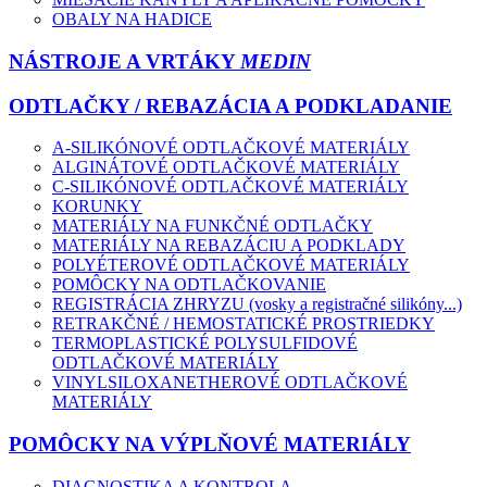
OBALY NA HADICE
NÁSTROJE A VRTÁKY
MEDIN
ODTLAČKY / REBAZÁCIA A PODKLADANIE
A-SILIKÓNOVÉ ODTLAČKOVÉ MATERIÁLY
ALGINÁTOVÉ ODTLAČKOVÉ MATERIÁLY
C-SILIKÓNOVÉ ODTLAČKOVÉ MATERIÁLY
KORUNKY
MATERIÁLY NA FUNKČNÉ ODTLAČKY
MATERIÁLY NA REBAZÁCIU A PODKLADY
POLYÉTEROVÉ ODTLAČKOVÉ MATERIÁLY
POMÔCKY NA ODTLAČKOVANIE
REGISTRÁCIA ZHRYZU (vosky a registračné silikóny...)
RETRAKČNÉ / HEMOSTATICKÉ PROSTRIEDKY
TERMOPLASTICKÉ POLYSULFIDOVÉ
ODTLAČKOVÉ MATERIÁLY
VINYLSILOXANETHEROVÉ ODTLAČKOVÉ
MATERIÁLY
POMÔCKY NA VÝPLŇOVÉ MATERIÁLY
DIAGNOSTIKA A KONTROLA