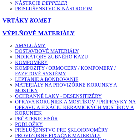
NÁSTROJE
DEPPELER
PRÍSLUŠENSTVO K NÁSTROJOM
VRTÁKY
KOMET
VÝPLŇOVÉ MATERIÁLY
AMALGÁMY
DOSTAVBOVÉ MATERIÁLY
INDIKÁTORY ZUBNÉHO KAZU
KOMPOMÉRY
KOMPOZITY / ORMOCERY / KOMPOMERY /
FAZETOVÉ SYSTÉMY
LEPTANIE A BONDOVANIE
MATERIÁLY NA PROVIZÓRNE KORUNKY A
MOSTÍKY
OCHRANNÉ LAKY - DESENSITIZÉRY
OPRAVA KORUNIEK A MOSTÍKOV / PRÍPRAVKY NA
OPRAVU A FIXÁCIU KERAMICKÝCH MOSTÍKOV A
KORUNIEK
PEČATENIE FISÚR
PODLOŽKY
PRÍSLUŠENSTVO PRE SKLOIONOMÉRY
PROVIZÓRNE FIXAČNÉ MATERIÁLY