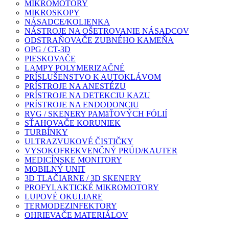
MIKROMOTORY
MIKROSKOPY
NÁSADCE/KOLIENKA
NÁSTROJE NA OŠETROVANIE NÁSADCOV
ODSTRAŇOVAČE ZUBNÉHO KAMEŇA
OPG / CT-3D
PIESKOVAČE
LAMPY POLYMERIZAČNÉ
PRÍSLUŠENSTVO K AUTOKLÁVOM
PRÍSTROJE NA ANESTÉZU
PRÍSTROJE NA DETEKCIU KAZU
PRÍSTROJE NA ENDODONCIU
RVG / SKENERY PAMäŤOVÝCH FÓLIÍ
SŤAHOVAČE KORUNIEK
TURBÍNKY
ULTRAZVUKOVÉ ČISTIČKY
VYSOKOFREKVENČNÝ PRÚD/KAUTER
MEDICÍNSKE MONITORY
MOBILNÝ UNIT
3D TLAČIARNE / 3D SKENERY
PROFYLAKTICKÉ MIKROMOTORY
LUPOVÉ OKULIARE
TERMODEZINFEKTORY
OHRIEVAČE MATERIÁLOV