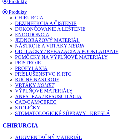
Produkty
Produkty
CHIRURGIA
DEZINFEKCIA A ČISTENIE
DOKONČOVANIE A LEŠTENIE
ENDODONCIA
JEDNORAZOVÝ MATERIÁL
NÁSTROJE A VRTÁKY
MEDIN
ODTLAČKY / REBAZÁCIA A PODKLADANIE
POMÔCKY NA VÝPLŇOVÉ MATERIÁLY
PRÍSTROJE
PROFYLAXIA
PRÍSLUŠENSTVO K RTG
RUČNÉ NÁSTROJE
VRTÁKY
KOMET
VÝPLŇOVÉ MATERIÁLY
ANESTÉZA / RESUSCITÁCIA
CAD/CAM/CEREC
STOLIČKY
STOMATOLOGICKÉ SÚPRAVY - KRESLÁ
CHIRURGIA
AUGMENTAČNÝ MATERIÁL