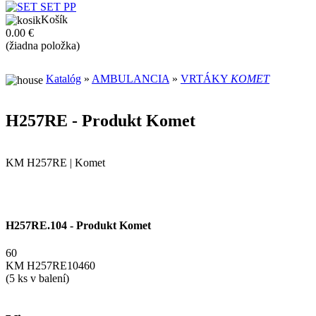
Košík
0.00 €
(žiadna položka)
Katalóg
»
AMBULANCIA
»
VRTÁKY
KOMET
H257RE - Produkt Komet
KM H257RE | Komet
H257RE.104 - Produkt Komet
60
KM H257RE10460
(5 ks v balení)