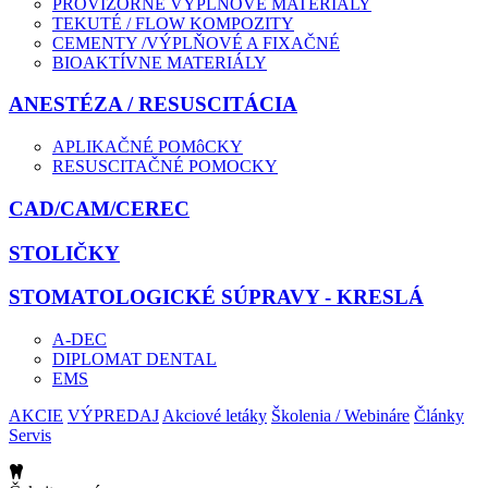
PROVIZÓRNE VÝPLŇOVÉ MATERIÁLY
TEKUTÉ / FLOW KOMPOZITY
CEMENTY /VÝPLŇOVÉ A FIXAČNÉ
BIOAKTÍVNE MATERIÁLY
ANESTÉZA / RESUSCITÁCIA
APLIKAČNÉ POMôCKY
RESUSCITAČNÉ POMOCKY
CAD/CAM/CEREC
STOLIČKY
STOMATOLOGICKÉ SÚPRAVY - KRESLÁ
A-DEC
DIPLOMAT DENTAL
EMS
AKCIE
VÝPREDAJ
Akciové letáky
Školenia / Webináre
Články
Servis