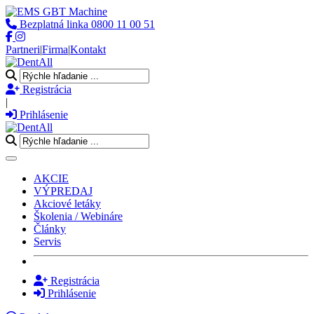
Bezplatná linka
0800 11 00 51
Partneri
|
Firma
|
Kontakt
Registrácia
|
Prihlásenie
Toggle navigation
AKCIE
VÝPREDAJ
Akciové letáky
Školenia / Webináre
Články
Servis
Registrácia
Prihlásenie