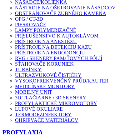
NÁSADCE/KOLIENKA
NÁSTROJE NA OŠETROVANIE NÁSADCOV
ODSTRAŇOVAČE ZUBNÉHO KAMEŇA
OPG / CT-3D
PIESKOVAČE
LAMPY POLYMERIZAČNÉ
PRÍSLUŠENSTVO K AUTOKLÁVOM
PRÍSTROJE NA ANESTÉZU
PRÍSTROJE NA DETEKCIU KAZU
PRÍSTROJE NA ENDODONCIU
RVG / SKENERY PAMäŤOVÝCH FÓLIÍ
SŤAHOVAČE KORUNIEK
TURBÍNKY
ULTRAZVUKOVÉ ČISTIČKY
VYSOKOFREKVENČNÝ PRÚD/KAUTER
MEDICÍNSKE MONITORY
MOBILNÝ UNIT
3D TLAČIARNE / 3D SKENERY
PROFYLAKTICKÉ MIKROMOTORY
LUPOVÉ OKULIARE
TERMODEZINFEKTORY
OHRIEVAČE MATERIÁLOV
PROFYLAXIA