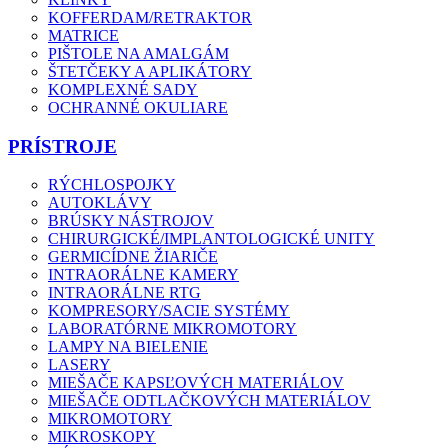
KOFFERDAM/RETRAKTOR
MATRICE
PIŠTOLE NA AMALGÁM
ŠTETČEKY A APLIKÁTORY
KOMPLEXNÉ SADY
OCHRANNÉ OKULIARE
PRÍSTROJE
RÝCHLOSPOJKY
AUTOKLÁVY
BRÚSKY NÁSTROJOV
CHIRURGICKÉ/IMPLANTOLOGICKÉ UNITY
GERMICÍDNE ŽIARIČE
INTRAORÁLNE KAMERY
INTRAORÁLNE RTG
KOMPRESORY/SACIE SYSTÉMY
LABORATÓRNE MIKROMOTORY
LAMPY NA BIELENIE
LASERY
MIEŠAČE KAPSĽOVÝCH MATERIÁLOV
MIEŠAČE ODTLAČKOVÝCH MATERIÁLOV
MIKROMOTORY
MIKROSKOPY