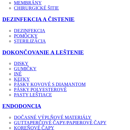
MEMBRÁNY
CHIRURGICKÉ ŠITIE
DEZINFEKCIA A ČISTENIE
DEZINFEKCIA
POMÔCKY
STERILIZÁCIA
DOKONČOVANIE A LEŠTENIE
DISKY
GUMIČKY
INÉ
KEFKY
PÁSKY KOVOVÉ S DIAMANTOM
PÁSKY POLYESTEROVÉ
PASTY LEŠTIACE
ENDODONCIA
DOČASNÉ VÝPLŇOVÉ MATERIÁLY
GUTTAPERČOVÉ ČAPY/PAPIEROVÉ ČAPY
KOREŇOVÉ ČAPY