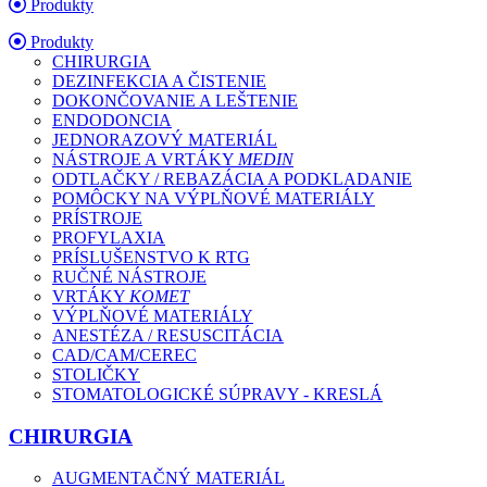
Produkty
Produkty
CHIRURGIA
DEZINFEKCIA A ČISTENIE
DOKONČOVANIE A LEŠTENIE
ENDODONCIA
JEDNORAZOVÝ MATERIÁL
NÁSTROJE A VRTÁKY
MEDIN
ODTLAČKY / REBAZÁCIA A PODKLADANIE
POMÔCKY NA VÝPLŇOVÉ MATERIÁLY
PRÍSTROJE
PROFYLAXIA
PRÍSLUŠENSTVO K RTG
RUČNÉ NÁSTROJE
VRTÁKY
KOMET
VÝPLŇOVÉ MATERIÁLY
ANESTÉZA / RESUSCITÁCIA
CAD/CAM/CEREC
STOLIČKY
STOMATOLOGICKÉ SÚPRAVY - KRESLÁ
CHIRURGIA
AUGMENTAČNÝ MATERIÁL