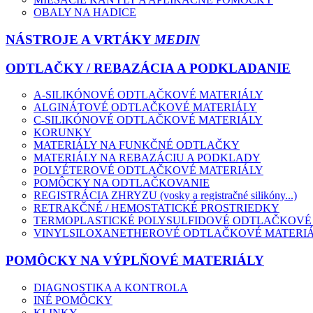
OBALY NA HADICE
NÁSTROJE A VRTÁKY
MEDIN
ODTLAČKY / REBAZÁCIA A PODKLADANIE
A-SILIKÓNOVÉ ODTLAČKOVÉ MATERIÁLY
ALGINÁTOVÉ ODTLAČKOVÉ MATERIÁLY
C-SILIKÓNOVÉ ODTLAČKOVÉ MATERIÁLY
KORUNKY
MATERIÁLY NA FUNKČNÉ ODTLAČKY
MATERIÁLY NA REBAZÁCIU A PODKLADY
POLYÉTEROVÉ ODTLAČKOVÉ MATERIÁLY
POMÔCKY NA ODTLAČKOVANIE
REGISTRÁCIA ZHRYZU (vosky a registračné silikóny...)
RETRAKČNÉ / HEMOSTATICKÉ PROSTRIEDKY
TERMOPLASTICKÉ POLYSULFIDOVÉ ODTLAČKOVÉ
VINYLSILOXANETHEROVÉ ODTLAČKOVÉ MATERI
POMÔCKY NA VÝPLŇOVÉ MATERIÁLY
DIAGNOSTIKA A KONTROLA
INÉ POMÔCKY
KLINKY