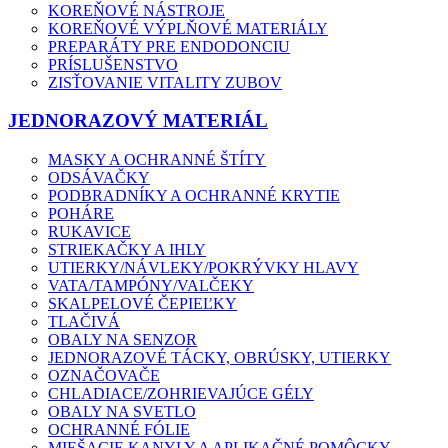
KOREŇOVÉ NÁSTROJE
KOREŇOVÉ VÝPLŇOVÉ MATERIÁLY
PREPARÁTY PRE ENDODONCIU
PRÍSLUŠENSTVO
ZISŤOVANIE VITALITY ZUBOV
JEDNORAZOVÝ MATERIÁL
MASKY A OCHRANNÉ ŠTÍTY
ODSÁVAČKY
PODBRADNÍKY A OCHRANNÉ KRYTIE
POHÁRE
RUKAVICE
STRIEKAČKY A IHLY
UTIERKY/NÁVLEKY/POKRÝVKY HLAVY
VATA/TAMPÓNY/VALČEKY
SKALPELOVÉ ČEPIEĽKY
TLAČIVÁ
OBALY NA SENZOR
JEDNORAZOVÉ TÁCKY, OBRÚSKY, UTIERKY
OZNAČOVAČE
CHLADIACE/ZOHRIEVAJÚCE GÉLY
OBALY NA SVETLO
OCHRANNÉ FÓLIE
MIEŠACIE KANYLY A APLIKAČNÉ POMÔCKY