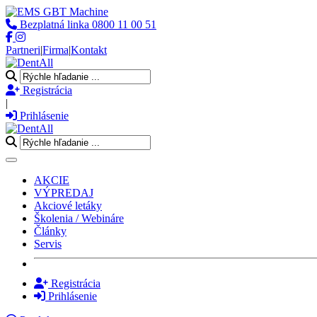
Bezplatná linka
0800 11 00 51
Partneri
|
Firma
|
Kontakt
Registrácia
|
Prihlásenie
Toggle navigation
AKCIE
VÝPREDAJ
Akciové letáky
Školenia / Webináre
Články
Servis
Registrácia
Prihlásenie