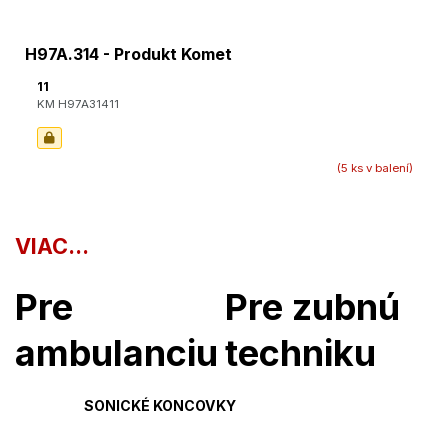
H97A.314 - Produkt Komet
11
KM H97A31411
(5 ks v balení)
VIAC...
Pre
Pre zubnú
ambulanciu
techniku
SONICKÉ KONCOVKY