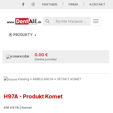
|
|
PARTNERI
FIRMA
KONTAKT
Toggle nav
PRODUKTY
0.00 €
KOŠÍK
(žiadna položka)
Katalóg
»
AMBULANCIA
»
VRTÁKY
KOMET
H97A - Produkt Komet
KM H97A | Komet