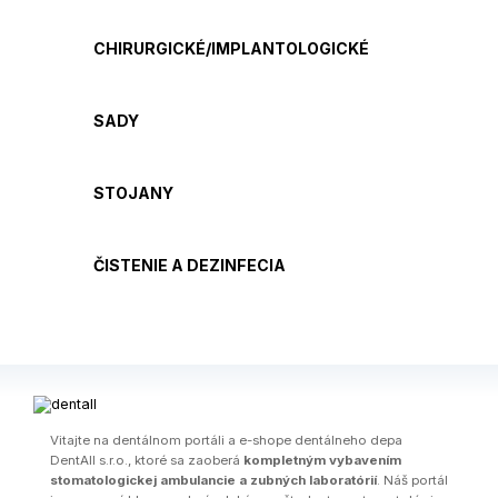
CHIRURGICKÉ/IMPLANTOLOGICKÉ
SADY
STOJANY
ČISTENIE A DEZINFECIA
Vitajte na dentálnom portáli a e-shope dentálneho depa
DentAll s.r.o., ktoré sa zaoberá
kompletným vybavením
stomatologickej ambulancie a zubných laboratórií
. Náš portál