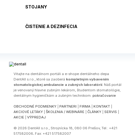
STOJANY
ČISTENIE A DEZINFECIA
Vitajte na dentálnom portáli a e-shope dentálneho depa
DentAll s.r.o., ktoré sa zaoberá
kompletným vybavením
stomatologickej ambulancie a zubných laboratórií
. Náš portál
je venovaný hlavne zubným lekárom, študentom stomatológie,
dentálnym hygieničkám a zubným technikom.
pokračovanie
OBCHODNÉ PODMIENKY
|
PARTNERI
|
FIRMA
|
KONTAKT
|
AKCIOVÉ LETÁKY
|
ŠKOLENIA / WEBINÁRE
|
ČLÁNKY
|
SERVIS
|
AKCIE
|
VÝPREDAJ
© 2026 DentAll s.r.o., Strojnícka 18, 080 06 Prešov, Tel.: +421
517582006, Fax: +421 517582007