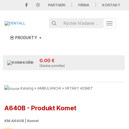
|
|
PARTNERI
FIRMA
KONTAKT
Toggle nav
PRODUKTY
0.00 €
KOŠÍK
(žiadna položka)
Katalóg
»
AMBULANCIA
»
VRTÁKY
KOMET
A640B - Produkt Komet
KM A640B | Komet