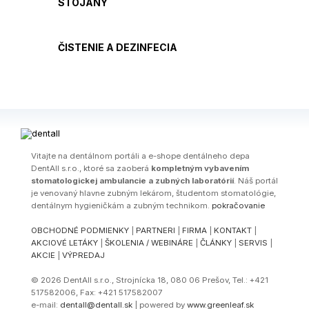
STOJANY
ČISTENIE A DEZINFECIA
Vitajte na dentálnom portáli a e-shope dentálneho depa
DentAll s.r.o., ktoré sa zaoberá
kompletným vybavením
stomatologickej ambulancie a zubných laboratórií
. Náš portál
je venovaný hlavne zubným lekárom, študentom stomatológie,
dentálnym hygieničkám a zubným technikom.
pokračovanie
OBCHODNÉ PODMIENKY
|
PARTNERI
|
FIRMA
|
KONTAKT
|
AKCIOVÉ LETÁKY
|
ŠKOLENIA / WEBINÁRE
|
ČLÁNKY
|
SERVIS
|
AKCIE
|
VÝPREDAJ
© 2026 DentAll s.r.o., Strojnícka 18, 080 06 Prešov, Tel.: +421
517582006, Fax: +421 517582007
e-mail:
dentall@dentall.sk
| powered by
www.greenleaf.sk