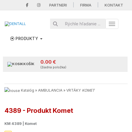
|
|
PARTNERI
FIRMA
KONTAKT
Toggle nav
PRODUKTY
0.00 €
KOŠÍK
(žiadna položka)
Katalóg
»
AMBULANCIA
»
VRTÁKY
KOMET
4389 - Produkt Komet
KM 4389 | Komet