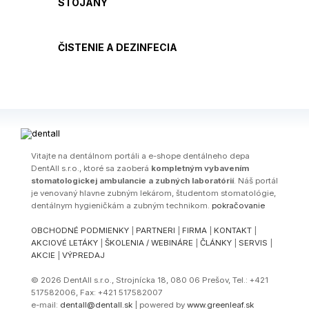
STOJANY
ČISTENIE A DEZINFECIA
Vitajte na dentálnom portáli a e-shope dentálneho depa
DentAll s.r.o., ktoré sa zaoberá
kompletným vybavením
stomatologickej ambulancie a zubných laboratórií
. Náš portál
je venovaný hlavne zubným lekárom, študentom stomatológie,
dentálnym hygieničkám a zubným technikom.
pokračovanie
OBCHODNÉ PODMIENKY
|
PARTNERI
|
FIRMA
|
KONTAKT
|
AKCIOVÉ LETÁKY
|
ŠKOLENIA / WEBINÁRE
|
ČLÁNKY
|
SERVIS
|
AKCIE
|
VÝPREDAJ
© 2026 DentAll s.r.o., Strojnícka 18, 080 06 Prešov, Tel.: +421
517582006, Fax: +421 517582007
e-mail:
dentall@dentall.sk
| powered by
www.greenleaf.sk