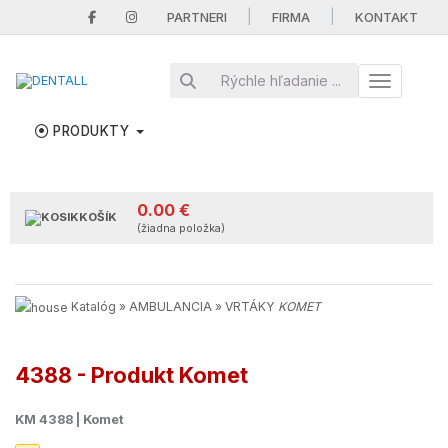
|
|
PARTNERI
FIRMA
KONTAKT
Toggle nav
PRODUKTY
0.00 €
KOŠÍK
(žiadna položka)
Katalóg
»
AMBULANCIA
»
VRTÁKY
KOMET
4388 - Produkt Komet
KM 4388 | Komet