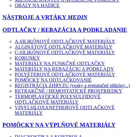
OBALY NA HADICE
NÁSTROJE A VRTÁKY
MEDIN
ODTLAČKY / REBAZÁCIA A PODKLADANIE
A-SILIKÓNOVÉ ODTLAČKOVÉ MATERIÁLY
ALGINÁTOVÉ ODTLAČKOVÉ MATERIÁLY
C-SILIKÓNOVÉ ODTLAČKOVÉ MATERIÁLY
KORUNKY
MATERIÁLY NA FUNKČNÉ ODTLAČKY
MATERIÁLY NA REBAZÁCIU A PODKLADY
POLYÉTEROVÉ ODTLAČKOVÉ MATERIÁLY
POMÔCKY NA ODTLAČKOVANIE
REGISTRÁCIA ZHRYZU (vosky a registračné silikóny...)
RETRAKČNÉ / HEMOSTATICKÉ PROSTRIEDKY
TERMOPLASTICKÉ POLYSULFIDOVÉ
ODTLAČKOVÉ MATERIÁLY
VINYLSILOXANETHEROVÉ ODTLAČKOVÉ
MATERIÁLY
POMÔCKY NA VÝPLŇOVÉ MATERIÁLY
DIAGNOSTIKA A KONTROLA