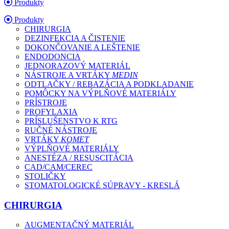
Produkty
Produkty
CHIRURGIA
DEZINFEKCIA A ČISTENIE
DOKONČOVANIE A LEŠTENIE
ENDODONCIA
JEDNORAZOVÝ MATERIÁL
NÁSTROJE A VRTÁKY
MEDIN
ODTLAČKY / REBAZÁCIA A PODKLADANIE
POMÔCKY NA VÝPLŇOVÉ MATERIÁLY
PRÍSTROJE
PROFYLAXIA
PRÍSLUŠENSTVO K RTG
RUČNÉ NÁSTROJE
VRTÁKY
KOMET
VÝPLŇOVÉ MATERIÁLY
ANESTÉZA / RESUSCITÁCIA
CAD/CAM/CEREC
STOLIČKY
STOMATOLOGICKÉ SÚPRAVY - KRESLÁ
CHIRURGIA
AUGMENTAČNÝ MATERIÁL