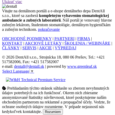
Ukázať viac
Vitajte na dentálnom portáli a e-shope dentálneho depa DentAll
s.r.o., ktoré sa zaoberá
kompletným vybavením stomatologickej
ambulancie a zubných laboratórií
. Náš portál je venovaný hlavne
zubným lekárom, študentom stomatológie, dentálnym hygieničkám
a zubným technikom.
pokračovanie
OBCHODNÉ PODMIENKY
|
PARTNERI
|
FIRMA
|
KONTAKT
|
AKCIOVÉ LETÁKY
|
ŠKOLENIA / WEBINÁRE
|
ČLÁNKY
|
SERVIS
|
AKCIE
|
VÝPREDAJ
© 2026 DentAll s.r.o., Strojnícka 18, 080 06 Prešov, Tel.: +421
517582006, Fax: +421 517582007
e-mail:
dentall@dentall.sk
| powered by
www.greenleaf.sk
Select Language
▼
Prehliadaním týchto stránok súhlasíte so zberom nevyhnutných
údajov potrebných na ich funkčnosť. Okrem nich zbierame
anonymizované štatistiky návštevnosti, ktoré poskytujeme naším
obchodným partnerom na reklamné a propagačné účely. Vedzte, že
ochrane osobných údajov rozumieme. V prípade nejasností nás
kedykoľvek kontaktujte.
Rozumiem