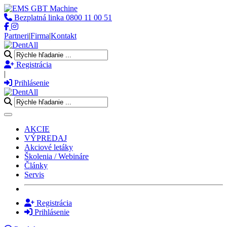
Bezplatná linka
0800 11 00 51
Partneri
|
Firma
|
Kontakt
Registrácia
|
Prihlásenie
Toggle navigation
AKCIE
VÝPREDAJ
Akciové letáky
Školenia / Webináre
Články
Servis
Registrácia
Prihlásenie