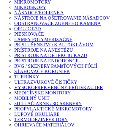
MIKROMOTORY
MIKROSKOPY
NÁSADCE/KOLIENKA
NÁSTROJE NA OŠETROVANIE NÁSADCOV
ODSTRAŇOVAČE ZUBNÉHO KAMEŇA
OPG / CT-3D
PIESKOVAČE
LAMPY POLYMERIZAČNÉ
PRÍSLUŠENSTVO K AUTOKLÁVOM
PRÍSTROJE NA ANESTÉZU
PRÍSTROJE NA DETEKCIU KAZU
PRÍSTROJE NA ENDODONCIU
RVG / SKENERY PAMäŤOVÝCH FÓLIÍ
SŤAHOVAČE KORUNIEK
TURBÍNKY
ULTRAZVUKOVÉ ČISTIČKY
VYSOKOFREKVENČNÝ PRÚD/KAUTER
MEDICÍNSKE MONITORY
MOBILNÝ UNIT
3D TLAČIARNE / 3D SKENERY
PROFYLAKTICKÉ MIKROMOTORY
LUPOVÉ OKULIARE
TERMODEZINFEKTORY
OHRIEVAČE MATERIÁLOV