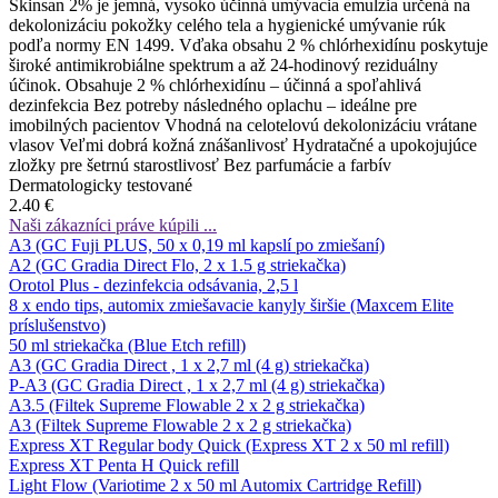
Skinsan 2% je jemná, vysoko účinná umývacia emulzia určená na
dekolonizáciu pokožky celého tela a hygienické umývanie rúk
podľa normy EN 1499. Vďaka obsahu 2 % chlórhexidínu poskytuje
široké antimikrobiálne spektrum a až 24-hodinový reziduálny
účinok. Obsahuje 2 % chlórhexidínu – účinná a spoľahlivá
dezinfekcia Bez potreby následného oplachu – ideálne pre
imobilných pacientov Vhodná na celotelovú dekolonizáciu vrátane
vlasov Veľmi dobrá kožná znášanlivosť Hydratačné a upokojujúce
zložky pre šetrnú starostlivosť Bez parfumácie a farbív
Dermatologicky testované
2.40 €
Naši zákazníci práve kúpili ...
A3 (GC Fuji PLUS, 50 x 0,19 ml kapslí po zmiešaní)
A2 (GC Gradia Direct Flo, 2 x 1.5 g striekačka)
Orotol Plus - dezinfekcia odsávania, 2,5 l
8 x endo tips, automix zmiešavacie kanyly širšie (Maxcem Elite
príslušenstvo)
50 ml striekačka (Blue Etch refill)
A3 (GC Gradia Direct , 1 x 2,7 ml (4 g) striekačka)
P-A3 (GC Gradia Direct , 1 x 2,7 ml (4 g) striekačka)
A3.5 (Filtek Supreme Flowable 2 x 2 g striekačka)
A3 (Filtek Supreme Flowable 2 x 2 g striekačka)
Express XT Regular body Quick (Express XT 2 x 50 ml refill)
Express XT Penta H Quick refill
Light Flow (Variotime 2 x 50 ml Automix Cartridge Refill)