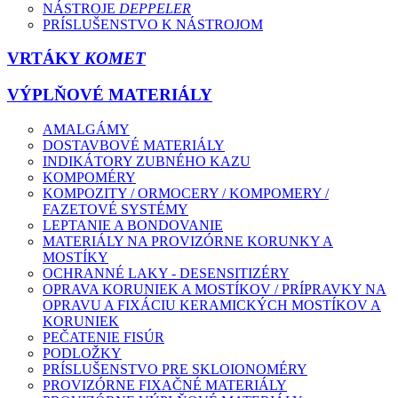
NÁSTROJE
DEPPELER
PRÍSLUŠENSTVO K NÁSTROJOM
VRTÁKY
KOMET
VÝPLŇOVÉ MATERIÁLY
AMALGÁMY
DOSTAVBOVÉ MATERIÁLY
INDIKÁTORY ZUBNÉHO KAZU
KOMPOMÉRY
KOMPOZITY / ORMOCERY / KOMPOMERY /
FAZETOVÉ SYSTÉMY
LEPTANIE A BONDOVANIE
MATERIÁLY NA PROVIZÓRNE KORUNKY A
MOSTÍKY
OCHRANNÉ LAKY - DESENSITIZÉRY
OPRAVA KORUNIEK A MOSTÍKOV / PRÍPRAVKY NA
OPRAVU A FIXÁCIU KERAMICKÝCH MOSTÍKOV A
KORUNIEK
PEČATENIE FISÚR
PODLOŽKY
PRÍSLUŠENSTVO PRE SKLOIONOMÉRY
PROVIZÓRNE FIXAČNÉ MATERIÁLY