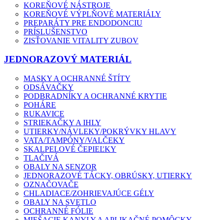
KOREŇOVÉ NÁSTROJE
KOREŇOVÉ VÝPLŇOVÉ MATERIÁLY
PREPARÁTY PRE ENDODONCIU
PRÍSLUŠENSTVO
ZISŤOVANIE VITALITY ZUBOV
JEDNORAZOVÝ MATERIÁL
MASKY A OCHRANNÉ ŠTÍTY
ODSÁVAČKY
PODBRADNÍKY A OCHRANNÉ KRYTIE
POHÁRE
RUKAVICE
STRIEKAČKY A IHLY
UTIERKY/NÁVLEKY/POKRÝVKY HLAVY
VATA/TAMPÓNY/VALČEKY
SKALPELOVÉ ČEPIEĽKY
TLAČIVÁ
OBALY NA SENZOR
JEDNORAZOVÉ TÁCKY, OBRÚSKY, UTIERKY
OZNAČOVAČE
CHLADIACE/ZOHRIEVAJÚCE GÉLY
OBALY NA SVETLO
OCHRANNÉ FÓLIE
MIEŠACIE KANYLY A APLIKAČNÉ POMÔCKY