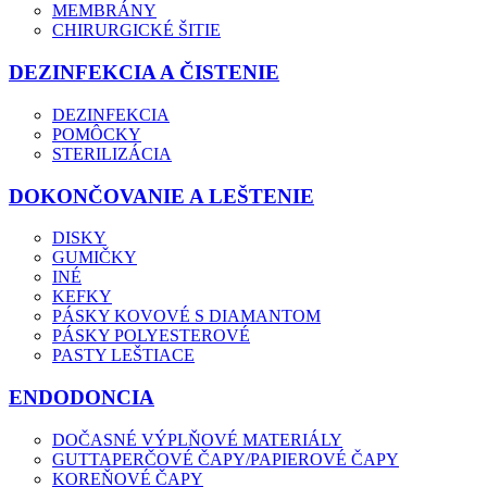
MEMBRÁNY
CHIRURGICKÉ ŠITIE
DEZINFEKCIA A ČISTENIE
DEZINFEKCIA
POMÔCKY
STERILIZÁCIA
DOKONČOVANIE A LEŠTENIE
DISKY
GUMIČKY
INÉ
KEFKY
PÁSKY KOVOVÉ S DIAMANTOM
PÁSKY POLYESTEROVÉ
PASTY LEŠTIACE
ENDODONCIA
DOČASNÉ VÝPLŇOVÉ MATERIÁLY
GUTTAPERČOVÉ ČAPY/PAPIEROVÉ ČAPY
KOREŇOVÉ ČAPY