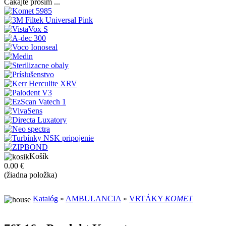
Čakajte prosím ...
Košík
0.00 €
(žiadna položka)
Katalóg
»
AMBULANCIA
»
VRTÁKY
KOMET