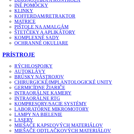
INÉ POMÔCKY
KLINKY
KOFFERDAM/RETRAKTOR
MATRICE
PIŠTOLE NA AMALGÁM
ŠTETČEKY A APLIKÁTORY
KOMPLEXNÉ SADY
OCHRANNÉ OKULIARE
PRÍSTROJE
RÝCHLOSPOJKY
AUTOKLÁVY
BRÚSKY NÁSTROJOV
CHIRURGICKÉ/IMPLANTOLOGICKÉ UNITY
GERMICÍDNE ŽIARIČE
INTRAORÁLNE KAMERY
INTRAORÁLNE RTG
KOMPRESORY/SACIE SYSTÉMY
LABORATÓRNE MIKROMOTORY
LAMPY NA BIELENIE
LASERY
MIEŠAČE KAPSĽOVÝCH MATERIÁLOV
MIEŠAČE ODTLAČKOVÝCH MATERIÁLOV