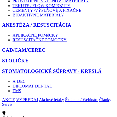
PROVIZÓRNE VÝPLŇOVÉ MATERIÁLY
TEKUTÉ / FLOW KOMPOZITY
CEMENTY /VÝPLŇOVÉ A FIXAČNÉ
BIOAKTÍVNE MATERIÁLY
ANESTÉZA / RESUSCITÁCIA
APLIKAČNÉ POMôCKY
RESUSCITAČNÉ POMOCKY
CAD/CAM/CEREC
STOLIČKY
STOMATOLOGICKÉ SÚPRAVY - KRESLÁ
A-DEC
DIPLOMAT DENTAL
EMS
AKCIE
VÝPREDAJ
Akciové letáky
Školenia / Webináre
Články
Servis