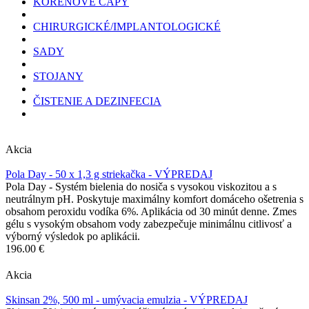
KOREŇOVÉ ČAPY
CHIRURGICKÉ/IMPLANTOLOGICKÉ
SADY
STOJANY
ČISTENIE A DEZINFECIA
Akcia
Pola Day - 50 x 1,3 g striekačka - VÝPREDAJ
Pola Day - Systém bielenia do nosiča s vysokou viskozitou a s
neutrálnym pH. Poskytuje maximálny komfort domáceho ošetrenia s
obsahom peroxidu vodíka 6%. Aplikácia od 30 minút denne. Zmes
gélu s vysokým obsahom vody zabezpečuje minimálnu citlivosť a
výborný výsledok po aplikácii.
196.00 €
Akcia
Skinsan 2%, 500 ml - umývacia emulzia - VÝPREDAJ