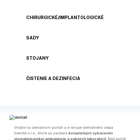
CHIRURGICKÉ/IMPLANTOLOGICKÉ
SADY
STOJANY
ČISTENIE A DEZINFECIA
Vitajte na dentálnom portáli a e-shope dentálneho depa
DentAll s.r.o., ktoré sa zaoberá
kompletným vybavením
stomatologickej ambulancie a zubných laboratórií
. Náš portál