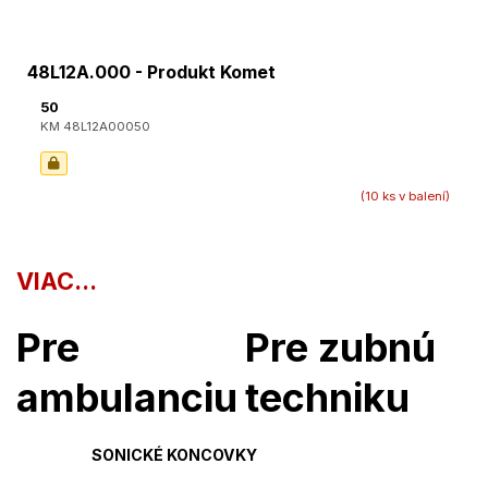
48L12A.000 - Produkt Komet
50
KM 48L12A00050
(10 ks v balení)
VIAC...
Pre
Pre zubnú
ambulanciu
techniku
SONICKÉ KONCOVKY