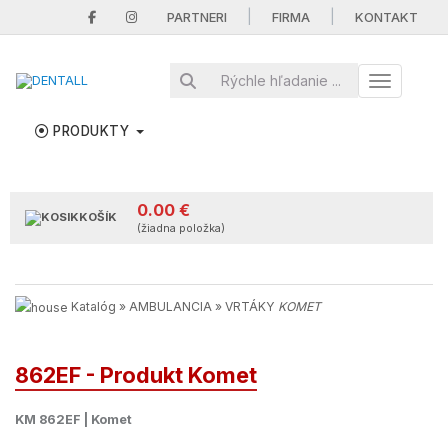
|
|
PARTNERI
FIRMA
KONTAKT
Toggle nav
PRODUKTY
0.00 €
KOŠÍK
(žiadna položka)
Katalóg
»
AMBULANCIA
»
VRTÁKY
KOMET
862EF - Produkt Komet
KM 862EF | Komet