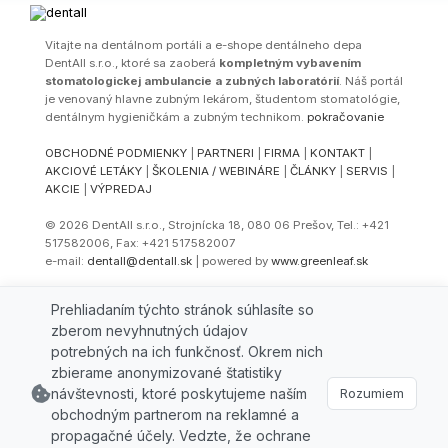
Vitajte na dentálnom portáli a e-shope dentálneho depa
DentAll s.r.o., ktoré sa zaoberá
kompletným vybavením
stomatologickej ambulancie a zubných laboratórií
. Náš portál
je venovaný hlavne zubným lekárom, študentom stomatológie,
dentálnym hygieničkám a zubným technikom.
pokračovanie
OBCHODNÉ PODMIENKY
|
PARTNERI
|
FIRMA
|
KONTAKT
|
AKCIOVÉ LETÁKY
|
ŠKOLENIA / WEBINÁRE
|
ČLÁNKY
|
SERVIS
|
AKCIE
|
VÝPREDAJ
© 2026 DentAll s.r.o., Strojnícka 18, 080 06 Prešov, Tel.: +421
517582006, Fax: +421 517582007
e-mail:
dentall@dentall.sk
| powered by
www.greenleaf.sk
Select Language
▼
Prehliadaním týchto stránok súhlasíte so
zberom nevyhnutných údajov
potrebných na ich funkčnosť. Okrem nich
zbierame anonymizované štatistiky
návštevnosti, ktoré poskytujeme naším
Rozumiem
obchodným partnerom na reklamné a
propagačné účely. Vedzte, že ochrane