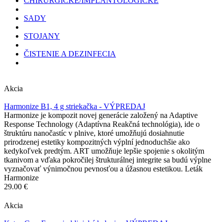
CHIRURGICKÉ/IMPLANTOLOGICKÉ
SADY
STOJANY
ČISTENIE A DEZINFECIA
Akcia
Harmonize B1, 4 g striekačka - VÝPREDAJ
Harmonize je kompozit novej generácie založený na Adaptive
Response Technology (Adaptívna Reakčná technológia), ide o
štruktúru nanočastíc v plnive, ktoré umožňujú dosiahnutie
prirodzenej estetiky kompozitných výplní jednoduchšie ako
kedykoľvek predtým. ART umožňuje lepšie spojenie s okolitým
tkanivom a vďaka pokročilej štrukturálnej integrite sa budú výplne
vyznačovať výnimočnou pevnosťou a úžasnou estetikou. Leták
Harmonize
29.00 €
Akcia