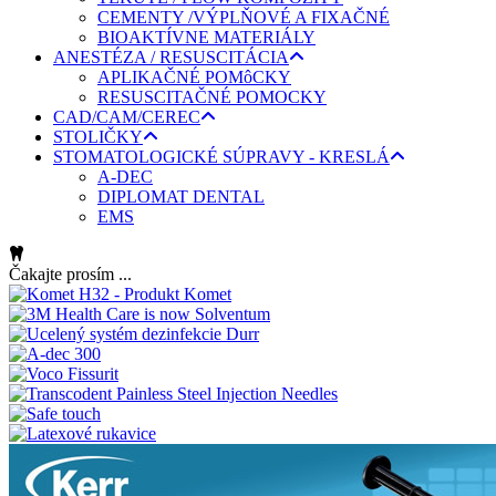
CEMENTY /VÝPLŇOVÉ A FIXAČNÉ
BIOAKTÍVNE MATERIÁLY
ANESTÉZA / RESUSCITÁCIA
APLIKAČNÉ POMôCKY
RESUSCITAČNÉ POMOCKY
CAD/CAM/CEREC
STOLIČKY
STOMATOLOGICKÉ SÚPRAVY - KRESLÁ
A-DEC
DIPLOMAT DENTAL
EMS
Čakajte prosím ...