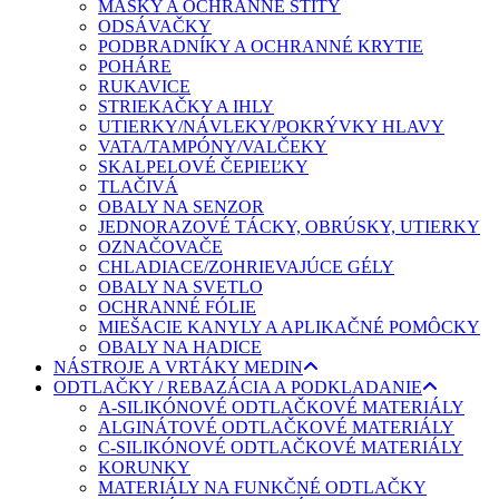
MASKY A OCHRANNÉ ŠTÍTY
ODSÁVAČKY
PODBRADNÍKY A OCHRANNÉ KRYTIE
POHÁRE
RUKAVICE
STRIEKAČKY A IHLY
UTIERKY/NÁVLEKY/POKRÝVKY HLAVY
VATA/TAMPÓNY/VALČEKY
SKALPELOVÉ ČEPIEĽKY
TLAČIVÁ
OBALY NA SENZOR
JEDNORAZOVÉ TÁCKY, OBRÚSKY, UTIERKY
OZNAČOVAČE
CHLADIACE/ZOHRIEVAJÚCE GÉLY
OBALY NA SVETLO
OCHRANNÉ FÓLIE
MIEŠACIE KANYLY A APLIKAČNÉ POMÔCKY
OBALY NA HADICE
NÁSTROJE A VRTÁKY MEDIN
ODTLAČKY / REBAZÁCIA A PODKLADANIE
A-SILIKÓNOVÉ ODTLAČKOVÉ MATERIÁLY
ALGINÁTOVÉ ODTLAČKOVÉ MATERIÁLY
C-SILIKÓNOVÉ ODTLAČKOVÉ MATERIÁLY
KORUNKY
MATERIÁLY NA FUNKČNÉ ODTLAČKY