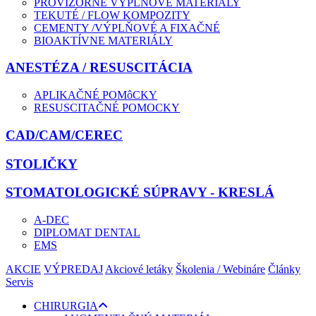
PROVIZÓRNE VÝPLŇOVÉ MATERIÁLY
TEKUTÉ / FLOW KOMPOZITY
CEMENTY /VÝPLŇOVÉ A FIXAČNÉ
BIOAKTÍVNE MATERIÁLY
ANESTÉZA / RESUSCITÁCIA
APLIKAČNÉ POMôCKY
RESUSCITAČNÉ POMOCKY
CAD/CAM/CEREC
STOLIČKY
STOMATOLOGICKÉ SÚPRAVY - KRESLÁ
A-DEC
DIPLOMAT DENTAL
EMS
AKCIE
VÝPREDAJ
Akciové letáky
Školenia / Webináre
Články
Servis
CHIRURGIA