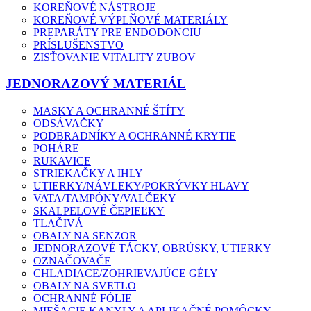
KOREŇOVÉ NÁSTROJE
KOREŇOVÉ VÝPLŇOVÉ MATERIÁLY
PREPARÁTY PRE ENDODONCIU
PRÍSLUŠENSTVO
ZISŤOVANIE VITALITY ZUBOV
JEDNORAZOVÝ MATERIÁL
MASKY A OCHRANNÉ ŠTÍTY
ODSÁVAČKY
PODBRADNÍKY A OCHRANNÉ KRYTIE
POHÁRE
RUKAVICE
STRIEKAČKY A IHLY
UTIERKY/NÁVLEKY/POKRÝVKY HLAVY
VATA/TAMPÓNY/VALČEKY
SKALPELOVÉ ČEPIEĽKY
TLAČIVÁ
OBALY NA SENZOR
JEDNORAZOVÉ TÁCKY, OBRÚSKY, UTIERKY
OZNAČOVAČE
CHLADIACE/ZOHRIEVAJÚCE GÉLY
OBALY NA SVETLO
OCHRANNÉ FÓLIE
MIEŠACIE KANYLY A APLIKAČNÉ POMÔCKY