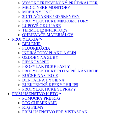
VYSOKOFREKVENČNÝ PRÚD/KAUTER
MEDICÍNSKE MONITORY
MOBILNÝ UNIT
3D TLAČIARNE / 3D SKENERY
PROFYLAKTICKÉ MIKROMOTORY
LUPOVÉ OKULIARE
TERMODEZINFEKTORY
OHRIEVAČE MATERIÁLOV
PROFYLAXIA
BIELENIE
FLUORIDÁCIA
INDIKÁTORY PLAKU A SLÍN
OZDOBY NA ZUBY
PIESKOVANIE
PROFYLAKTICKÉ PASTY
PROFYLAKTICKÉ ROTAČNÉ NÁSTROJE
RUČNÉ NÁSTROJE
DENTÁLNA HYGIENA
ELEKTRICKÉ KEFKY PHILIPS
PROFYLAKTICKÉ SÚPRAVY
PRÍSLUŠENSTVO K RTG
POMÔCKY PRE RTG
RTG CHEMIKÁLIE
RTG FILMY
PRÍSLUŠENSTVO PRE VISTASCAN