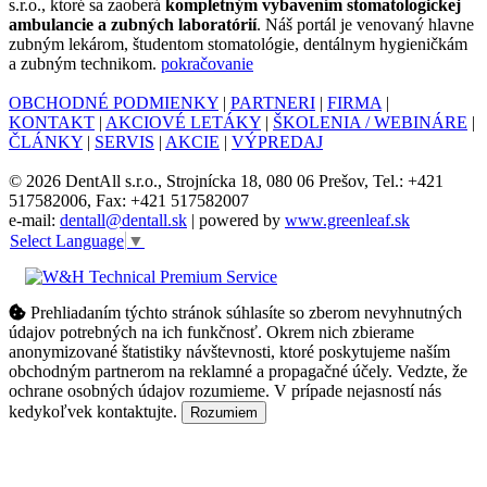
s.r.o., ktoré sa zaoberá
kompletným vybavením stomatologickej
ambulancie a zubných laboratórií
. Náš portál je venovaný hlavne
zubným lekárom, študentom stomatológie, dentálnym hygieničkám
a zubným technikom.
pokračovanie
OBCHODNÉ PODMIENKY
|
PARTNERI
|
FIRMA
|
KONTAKT
|
AKCIOVÉ LETÁKY
|
ŠKOLENIA / WEBINÁRE
|
ČLÁNKY
|
SERVIS
|
AKCIE
|
VÝPREDAJ
© 2026 DentAll s.r.o., Strojnícka 18, 080 06 Prešov, Tel.: +421
517582006, Fax: +421 517582007
e-mail:
dentall@dentall.sk
| powered by
www.greenleaf.sk
Select Language
▼
Prehliadaním týchto stránok súhlasíte so zberom nevyhnutných
údajov potrebných na ich funkčnosť. Okrem nich zbierame
anonymizované štatistiky návštevnosti, ktoré poskytujeme naším
obchodným partnerom na reklamné a propagačné účely. Vedzte, že
ochrane osobných údajov rozumieme. V prípade nejasností nás
kedykoľvek kontaktujte.
Rozumiem