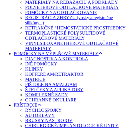
MATERIÁLY NA REBAZÁCIU A PODKLADY
POLYÉTEROVÉ ODTLAČKOVÉ MATERIÁLY
POMÔCKY NA ODTLAČKOVANIE
REGISTRÁCIA ZHRYZU (vosky a registračné
silikóny...)
RETRAKČNÉ / HEMOSTATICKÉ PROSTRIEDKY
TERMOPLASTICKÉ POLYSULFIDOVÉ
ODTLAČKOVÉ MATERIÁLY
VINYLSILOXANETHEROVÉ ODTLAČKOVÉ
MATERIÁLY
POMÔCKY NA VÝPLŇOVÉ MATERIÁLY
DIAGNOSTIKA A KONTROLA
INÉ POMÔCKY
KLINKY
KOFFERDAM/RETRAKTOR
MATRICE
PIŠTOLE NA AMALGÁM
ŠTETČEKY A APLIKÁTORY
KOMPLEXNÉ SADY
OCHRANNÉ OKULIARE
PRÍSTROJE
RÝCHLOSPOJKY
AUTOKLÁVY
BRÚSKY NÁSTROJOV
CHIRURGICKÉ/IMPLANTOLOGICKÉ UNITY