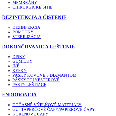
MEMBRÁNY
CHIRURGICKÉ ŠITIE
DEZINFEKCIA A ČISTENIE
DEZINFEKCIA
POMÔCKY
STERILIZÁCIA
DOKONČOVANIE A LEŠTENIE
DISKY
GUMIČKY
INÉ
KEFKY
PÁSKY KOVOVÉ S DIAMANTOM
PÁSKY POLYESTEROVÉ
PASTY LEŠTIACE
ENDODONCIA
DOČASNÉ VÝPLŇOVÉ MATERIÁLY
GUTTAPERČOVÉ ČAPY/PAPIEROVÉ ČAPY
KOREŇOVÉ ČAPY