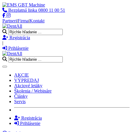
Bezplatná linka
0800 11 00 51
Partneri
|
Firma
|
Kontakt
Registrácia
|
Prihlásenie
Toggle navigation
AKCIE
VÝPREDAJ
Akciové letáky
Školenia / Webináre
Články
Servis
Registrácia
Prihlásenie