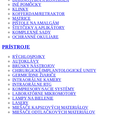
INÉ POMÔCKY
KLINKY
KOFFERDAM/RETRAKTOR
MATRICE
PIŠTOLE NA AMALGÁM
ŠTETČEKY A APLIKÁTORY
KOMPLEXNÉ SADY
OCHRANNÉ OKULIARE
PRÍSTROJE
RÝCHLOSPOJKY
AUTOKLÁVY
BRÚSKY NÁSTROJOV
CHIRURGICKÉ/IMPLANTOLOGICKÉ UNITY
GERMICÍDNE ŽIARIČE
INTRAORÁLNE KAMERY
INTRAORÁLNE RTG
KOMPRESORY/SACIE SYSTÉMY
LABORATÓRNE MIKROMOTORY
LAMPY NA BIELENIE
LASERY
MIEŠAČE KAPSĽOVÝCH MATERIÁLOV
MIEŠAČE ODTLAČKOVÝCH MATERIÁLOV