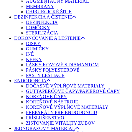
AUGMENTAČNÝ MATERIÁL
MEMBRÁNY
CHIRURGICKÉ ŠITIE
DEZINFEKCIA A ČISTENIE
DEZINFEKCIA
POMÔCKY
STERILIZÁCIA
DOKONČOVANIE A LEŠTENIE
DISKY
GUMIČKY
INÉ
KEFKY
PÁSKY KOVOVÉ S DIAMANTOM
PÁSKY POLYESTEROVÉ
PASTY LEŠTIACE
ENDODONCIA
DOČASNÉ VÝPLŇOVÉ MATERIÁLY
GUTTAPERČOVÉ ČAPY/PAPIEROVÉ ČAPY
KOREŇOVÉ ČAPY
KOREŇOVÉ NÁSTROJE
KOREŇOVÉ VÝPLŇOVÉ MATERIÁLY
PREPARÁTY PRE ENDODONCIU
PRÍSLUŠENSTVO
ZISŤOVANIE VITALITY ZUBOV
JEDNORAZOVÝ MATERIÁL