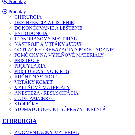
Produkty
Produkty
CHIRURGIA
DEZINFEKCIA A ČISTENIE
DOKONČOVANIE A LEŠTENIE
ENDODONCIA
JEDNORAZOVÝ MATERIÁL
NÁSTROJE A VRTÁKY
MEDIN
ODTLAČKY / REBAZÁCIA A PODKLADANIE
POMÔCKY NA VÝPLŇOVÉ MATERIÁLY
PRÍSTROJE
PROFYLAXIA
PRÍSLUŠENSTVO K RTG
RUČNÉ NÁSTROJE
VRTÁKY
KOMET
VÝPLŇOVÉ MATERIÁLY
ANESTÉZA / RESUSCITÁCIA
CAD/CAM/CEREC
STOLIČKY
STOMATOLOGICKÉ SÚPRAVY - KRESLÁ
CHIRURGIA
AUGMENTAČNÝ MATERIÁL