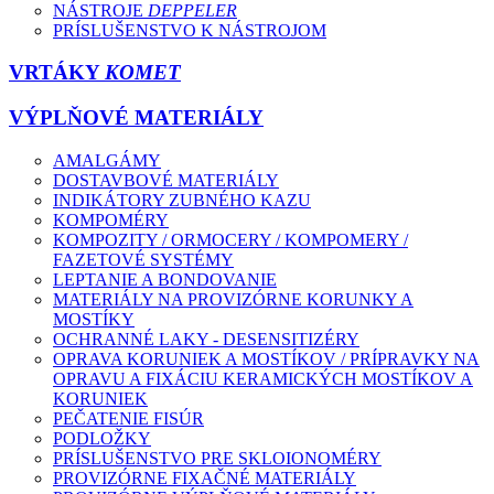
NÁSTROJE
DEPPELER
PRÍSLUŠENSTVO K NÁSTROJOM
VRTÁKY
KOMET
VÝPLŇOVÉ MATERIÁLY
AMALGÁMY
DOSTAVBOVÉ MATERIÁLY
INDIKÁTORY ZUBNÉHO KAZU
KOMPOMÉRY
KOMPOZITY / ORMOCERY / KOMPOMERY /
FAZETOVÉ SYSTÉMY
LEPTANIE A BONDOVANIE
MATERIÁLY NA PROVIZÓRNE KORUNKY A
MOSTÍKY
OCHRANNÉ LAKY - DESENSITIZÉRY
OPRAVA KORUNIEK A MOSTÍKOV / PRÍPRAVKY NA
OPRAVU A FIXÁCIU KERAMICKÝCH MOSTÍKOV A
KORUNIEK
PEČATENIE FISÚR
PODLOŽKY
PRÍSLUŠENSTVO PRE SKLOIONOMÉRY
PROVIZÓRNE FIXAČNÉ MATERIÁLY