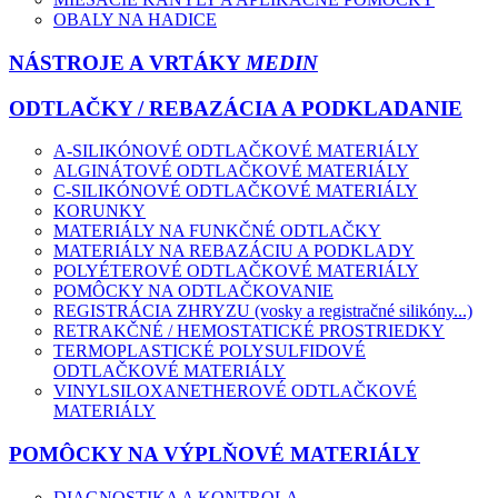
OBALY NA HADICE
NÁSTROJE A VRTÁKY
MEDIN
ODTLAČKY / REBAZÁCIA A PODKLADANIE
A-SILIKÓNOVÉ ODTLAČKOVÉ MATERIÁLY
ALGINÁTOVÉ ODTLAČKOVÉ MATERIÁLY
C-SILIKÓNOVÉ ODTLAČKOVÉ MATERIÁLY
KORUNKY
MATERIÁLY NA FUNKČNÉ ODTLAČKY
MATERIÁLY NA REBAZÁCIU A PODKLADY
POLYÉTEROVÉ ODTLAČKOVÉ MATERIÁLY
POMÔCKY NA ODTLAČKOVANIE
REGISTRÁCIA ZHRYZU (vosky a registračné silikóny...)
RETRAKČNÉ / HEMOSTATICKÉ PROSTRIEDKY
TERMOPLASTICKÉ POLYSULFIDOVÉ
ODTLAČKOVÉ MATERIÁLY
VINYLSILOXANETHEROVÉ ODTLAČKOVÉ
MATERIÁLY
POMÔCKY NA VÝPLŇOVÉ MATERIÁLY
DIAGNOSTIKA A KONTROLA