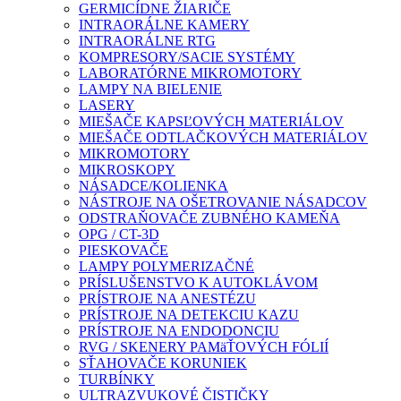
GERMICÍDNE ŽIARIČE
INTRAORÁLNE KAMERY
INTRAORÁLNE RTG
KOMPRESORY/SACIE SYSTÉMY
LABORATÓRNE MIKROMOTORY
LAMPY NA BIELENIE
LASERY
MIEŠAČE KAPSĽOVÝCH MATERIÁLOV
MIEŠAČE ODTLAČKOVÝCH MATERIÁLOV
MIKROMOTORY
MIKROSKOPY
NÁSADCE/KOLIENKA
NÁSTROJE NA OŠETROVANIE NÁSADCOV
ODSTRAŇOVAČE ZUBNÉHO KAMEŇA
OPG / CT-3D
PIESKOVAČE
LAMPY POLYMERIZAČNÉ
PRÍSLUŠENSTVO K AUTOKLÁVOM
PRÍSTROJE NA ANESTÉZU
PRÍSTROJE NA DETEKCIU KAZU
PRÍSTROJE NA ENDODONCIU
RVG / SKENERY PAMäŤOVÝCH FÓLIÍ
SŤAHOVAČE KORUNIEK
TURBÍNKY
ULTRAZVUKOVÉ ČISTIČKY