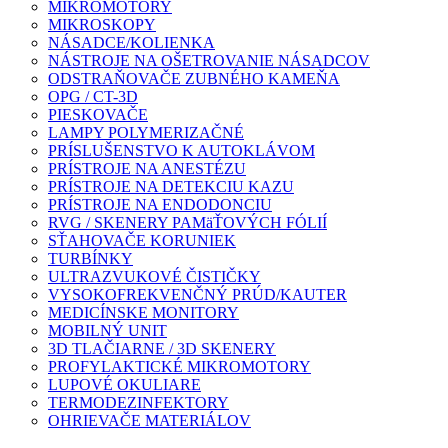
MIKROMOTORY
MIKROSKOPY
NÁSADCE/KOLIENKA
NÁSTROJE NA OŠETROVANIE NÁSADCOV
ODSTRAŇOVAČE ZUBNÉHO KAMEŇA
OPG / CT-3D
PIESKOVAČE
LAMPY POLYMERIZAČNÉ
PRÍSLUŠENSTVO K AUTOKLÁVOM
PRÍSTROJE NA ANESTÉZU
PRÍSTROJE NA DETEKCIU KAZU
PRÍSTROJE NA ENDODONCIU
RVG / SKENERY PAMäŤOVÝCH FÓLIÍ
SŤAHOVAČE KORUNIEK
TURBÍNKY
ULTRAZVUKOVÉ ČISTIČKY
VYSOKOFREKVENČNÝ PRÚD/KAUTER
MEDICÍNSKE MONITORY
MOBILNÝ UNIT
3D TLAČIARNE / 3D SKENERY
PROFYLAKTICKÉ MIKROMOTORY
LUPOVÉ OKULIARE
TERMODEZINFEKTORY
OHRIEVAČE MATERIÁLOV