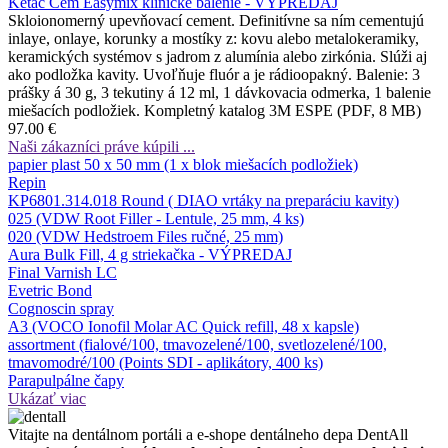
Ketac Cem Easymix klinické balenie - VÝPREDAJ
Skloionomerný upevňovací cement. Definitívne sa ním cementujú
inlaye, onlaye, korunky a mostíky z: kovu alebo metalokeramiky,
keramických systémov s jadrom z alumínia alebo zirkónia. Slúži aj
ako podložka kavity. Uvoľňuje fluór a je rádioopakný. Balenie: 3
prášky á 30 g, 3 tekutiny á 12 ml, 1 dávkovacia odmerka, 1 balenie
miešacích podložiek. Kompletný katalog 3M ESPE (PDF, 8 MB)
97.00 €
Naši zákazníci práve kúpili ...
papier plast 50 x 50 mm (1 x blok miešacích podložiek)
Repin
KP6801.314.018 Round ( DIAO vrtáky na preparáciu kavity)
025 (VDW Root Filler - Lentule, 25 mm, 4 ks)
020 (VDW Hedstroem Files ručné, 25 mm)
Aura Bulk Fill, 4 g striekačka - VÝPREDAJ
Final Varnish LC
Evetric Bond
Cognoscin spray
A3 (VOCO Ionofil Molar AC Quick refill, 48 x kapsle)
assortment (fialové/100, tmavozelené/100, svetlozelené/100,
tmavomodré/100 (Points SDI - aplikátory, 400 ks)
Parapulpálne čapy
Ukázať viac
Vitajte na dentálnom portáli a e-shope dentálneho depa DentAll