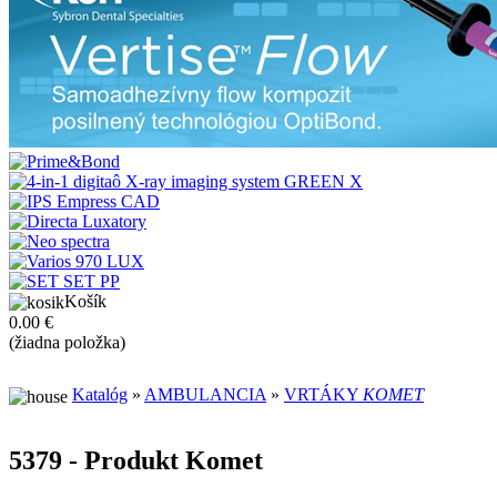
Košík
0.00 €
(žiadna položka)
Katalóg
»
AMBULANCIA
»
VRTÁKY
KOMET
5379 - Produkt Komet