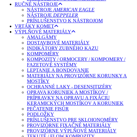
RUČNÉ NÁSTROJE
NÁSTROJE
AMERICAN EAGLE
NÁSTROJE
DEPPELER
PRÍSLUŠENSTVO K NÁSTROJOM
VRTÁKY KOMET
VÝPLŇOVÉ MATERIÁLY
AMALGÁMY
DOSTAVBOVÉ MATERIÁLY
INDIKÁTORY ZUBNÉHO KAZU
KOMPOMÉRY
KOMPOZITY / ORMOCERY / KOMPOMERY /
FAZETOVÉ SYSTÉMY
LEPTANIE A BONDOVANIE
MATERIÁLY NA PROVIZÓRNE KORUNKY A
MOSTÍKY
OCHRANNÉ LAKY - DESENSITIZÉRY
OPRAVA KORUNIEK A MOSTÍKOV /
PRÍPRAVKY NA OPRAVU A FIXÁCIU
KERAMICKÝCH MOSTÍKOV A KORUNIEK
PEČATENIE FISÚR
PODLOŽKY
PRÍSLUŠENSTVO PRE SKLOIONOMÉRY
PROVIZÓRNE FIXAČNÉ MATERIÁLY
PROVIZÓRNE VÝPLŇOVÉ MATERIÁLY
TEKUTÉ / FLOW KOMPOZITY