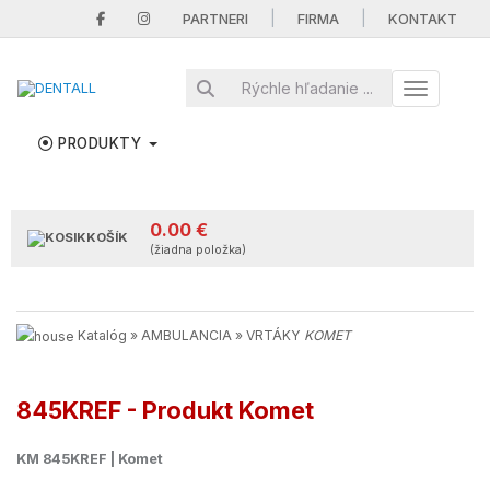
|
|
PARTNERI
FIRMA
KONTAKT
Toggle nav
PRODUKTY
0.00 €
KOŠÍK
(žiadna položka)
Katalóg
»
AMBULANCIA
»
VRTÁKY
KOMET
845KREF - Produkt Komet
KM 845KREF | Komet