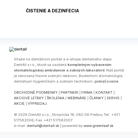
ČISTENIE A DEZINFECIA
Vitajte na dentálnom portáli a e-shope dentálneho depa
DentAll s.r.o., ktoré sa zaoberá
kompletným vybavením
stomatologickej ambulancie a zubných laboratórií
. Náš portál
je venovaný hlavne zubným lekárom, študentom stomatológie,
dentálnym hygieničkám a zubným technikom.
pokračovanie
OBCHODNÉ PODMIENKY
|
PARTNERI
|
FIRMA
|
KONTAKT
|
AKCIOVÉ LETÁKY
|
ŠKOLENIA / WEBINÁRE
|
ČLÁNKY
|
SERVIS
|
AKCIE
|
VÝPREDAJ
© 2026 DentAll s.r.o., Strojnícka 18, 080 06 Prešov, Tel.: +421
517582006, Fax: +421 517582007
e-mail:
dentall@dentall.sk
| powered by
www.greenleaf.sk