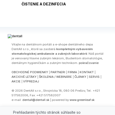
ČISTENIE A DEZINFECIA
Vitajte na dentálnom portáli a e-shope dentálneho depa
DentAll s.r.o., ktoré sa zaoberá
kompletným vybavením
stomatologickej ambulancie a zubných laboratórií
. Náš portál
je venovaný hlavne zubným lekárom, študentom stomatológie,
dentálnym hygieničkám a zubným technikom.
pokračovanie
OBCHODNÉ PODMIENKY
|
PARTNERI
|
FIRMA
|
KONTAKT
|
AKCIOVÉ LETÁKY
|
ŠKOLENIA / WEBINÁRE
|
ČLÁNKY
|
SERVIS
|
AKCIE
|
VÝPREDAJ
© 2026 DentAll s.r.o., Strojnícka 18, 080 06 Prešov, Tel.: +421
517582006, Fax: +421 517582007
e-mail:
dentall@dentall.sk
| powered by
www.greenleaf.sk
Select Language
▼
Prehliadaním týchto stránok súhlasíte so