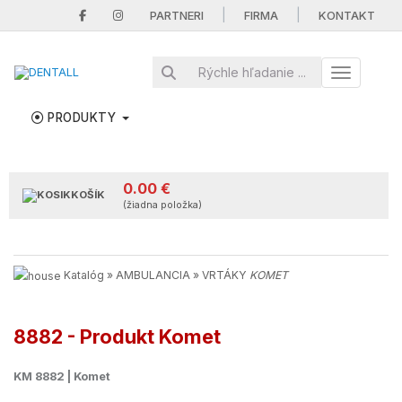
|
|
PARTNERI
FIRMA
KONTAKT
Toggle nav
PRODUKTY
0.00 €
KOŠÍK
(žiadna položka)
Katalóg
»
AMBULANCIA
»
VRTÁKY
KOMET
8882 - Produkt Komet
KM 8882 | Komet