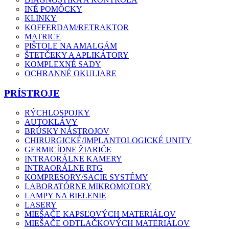
INÉ POMÔCKY
KLINKY
KOFFERDAM/RETRAKTOR
MATRICE
PIŠTOLE NA AMALGÁM
ŠTETČEKY A APLIKÁTORY
KOMPLEXNÉ SADY
OCHRANNÉ OKULIARE
PRÍSTROJE
RÝCHLOSPOJKY
AUTOKLÁVY
BRÚSKY NÁSTROJOV
CHIRURGICKÉ/IMPLANTOLOGICKÉ UNITY
GERMICÍDNE ŽIARIČE
INTRAORÁLNE KAMERY
INTRAORÁLNE RTG
KOMPRESORY/SACIE SYSTÉMY
LABORATÓRNE MIKROMOTORY
LAMPY NA BIELENIE
LASERY
MIEŠAČE KAPSĽOVÝCH MATERIÁLOV
MIEŠAČE ODTLAČKOVÝCH MATERIÁLOV