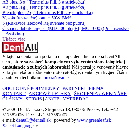
A3 plus, 3 g ( Tetric plus Fill, 3 g striekačka)
A2 plus, 3 g ( Tetric plus Fill, 3 g striekačka)
Bleach plus, 2 g ( Tetric plus Fill, 2 g striekačka)
Vysokofrekvenčný kauter 50W BMS
S (Rukavice latexové Rejuvenate bez púdru)
Čistiaci a lubrikačný set (MD-500 olej F1, MC-1000) (Príslušenstvo
k Assistine)
Ukázať viac
Vitajte na dentálnom portáli a e-shope dentálneho depa DentAll
s.r.o., ktoré sa zaoberá
kompletným vybavením stomatologickej
ambulancie a zubných laboratórií
. Náš portál je venovaný hlavne
zubným lekárom, študentom stomatológie, dentálnym hygieničkám
a zubným technikom.
pokračovanie
OBCHODNÉ PODMIENKY
|
PARTNERI
|
FIRMA
|
KONTAKT
|
AKCIOVÉ LETÁKY
|
ŠKOLENIA / WEBINÁRE
|
ČLÁNKY
|
SERVIS
|
AKCIE
|
VÝPREDAJ
© 2026 DentAll s.r.o., Strojnícka 18, 080 06 Prešov, Tel.: +421
517582006, Fax: +421 517582007
e-mail:
dentall@dentall.sk
| powered by
www.greenleaf.sk
Select Language
▼