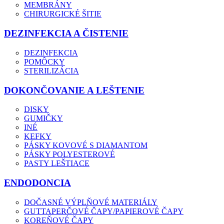
MEMBRÁNY
CHIRURGICKÉ ŠITIE
DEZINFEKCIA A ČISTENIE
DEZINFEKCIA
POMÔCKY
STERILIZÁCIA
DOKONČOVANIE A LEŠTENIE
DISKY
GUMIČKY
INÉ
KEFKY
PÁSKY KOVOVÉ S DIAMANTOM
PÁSKY POLYESTEROVÉ
PASTY LEŠTIACE
ENDODONCIA
DOČASNÉ VÝPLŇOVÉ MATERIÁLY
GUTTAPERČOVÉ ČAPY/PAPIEROVÉ ČAPY
KOREŇOVÉ ČAPY