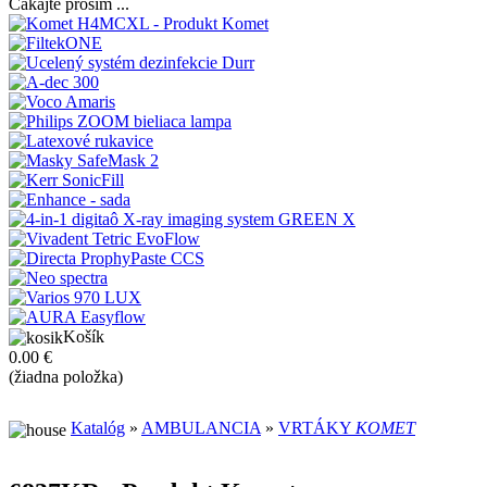
Čakajte prosím ...
Košík
0.00 €
(žiadna položka)
Katalóg
»
AMBULANCIA
»
VRTÁKY
KOMET