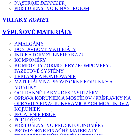
NÁSTROJE
DEPPELER
PRÍSLUŠENSTVO K NÁSTROJOM
VRTÁKY
KOMET
VÝPLŇOVÉ MATERIÁLY
AMALGÁMY
DOSTAVBOVÉ MATERIÁLY
INDIKÁTORY ZUBNÉHO KAZU
KOMPOMÉRY
KOMPOZITY / ORMOCERY / KOMPOMERY /
FAZETOVÉ SYSTÉMY
LEPTANIE A BONDOVANIE
MATERIÁLY NA PROVIZÓRNE KORUNKY A
MOSTÍKY
OCHRANNÉ LAKY - DESENSITIZÉRY
OPRAVA KORUNIEK A MOSTÍKOV / PRÍPRAVKY NA
OPRAVU A FIXÁCIU KERAMICKÝCH MOSTÍKOV A
KORUNIEK
PEČATENIE FISÚR
PODLOŽKY
PRÍSLUŠENSTVO PRE SKLOIONOMÉRY
PROVIZÓRNE FIXAČNÉ MATERIÁLY