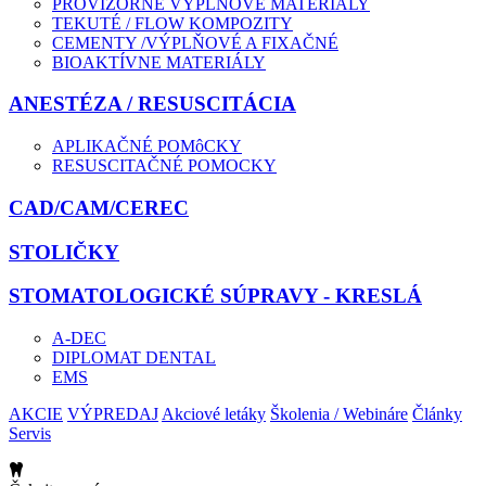
PROVIZÓRNE VÝPLŇOVÉ MATERIÁLY
TEKUTÉ / FLOW KOMPOZITY
CEMENTY /VÝPLŇOVÉ A FIXAČNÉ
BIOAKTÍVNE MATERIÁLY
ANESTÉZA / RESUSCITÁCIA
APLIKAČNÉ POMôCKY
RESUSCITAČNÉ POMOCKY
CAD/CAM/CEREC
STOLIČKY
STOMATOLOGICKÉ SÚPRAVY - KRESLÁ
A-DEC
DIPLOMAT DENTAL
EMS
AKCIE
VÝPREDAJ
Akciové letáky
Školenia / Webináre
Články
Servis