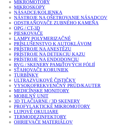
MIKROMOTORY
MIKROSKOPY
NÁSADCE/KOLIENKA
NÁSTROJE NA OŠETROVANIE NÁSADCOV
ODSTRAŇOVAČE ZUBNÉHO KAMEŇA
OPG / CT-3D
PIESKOVAČE
LAMPY POLYMERIZAČNÉ
PRÍSLUŠENSTVO K AUTOKLÁVOM
PRÍSTROJE NA ANESTÉZU
PRÍSTROJE NA DETEKCIU KAZU
PRÍSTROJE NA ENDODONCIU
RVG / SKENERY PAMäŤOVÝCH FÓLIÍ
SŤAHOVAČE KORUNIEK
TURBÍNKY
ULTRAZVUKOVÉ ČISTIČKY
VYSOKOFREKVENČNÝ PRÚD/KAUTER
MEDICÍNSKE MONITORY
MOBILNÝ UNIT
3D TLAČIARNE / 3D SKENERY
PROFYLAKTICKÉ MIKROMOTORY
LUPOVÉ OKULIARE
TERMODEZINFEKTORY
OHRIEVAČE MATERIÁLOV