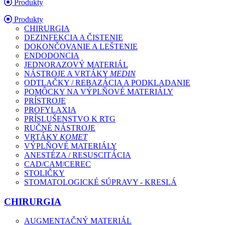
Produkty
Produkty
CHIRURGIA
DEZINFEKCIA A ČISTENIE
DOKONČOVANIE A LEŠTENIE
ENDODONCIA
JEDNORAZOVÝ MATERIÁL
NÁSTROJE A VRTÁKY
MEDIN
ODTLAČKY / REBAZÁCIA A PODKLADANIE
POMÔCKY NA VÝPLŇOVÉ MATERIÁLY
PRÍSTROJE
PROFYLAXIA
PRÍSLUŠENSTVO K RTG
RUČNÉ NÁSTROJE
VRTÁKY
KOMET
VÝPLŇOVÉ MATERIÁLY
ANESTÉZA / RESUSCITÁCIA
CAD/CAM/CEREC
STOLIČKY
STOMATOLOGICKÉ SÚPRAVY - KRESLÁ
CHIRURGIA
AUGMENTAČNÝ MATERIÁL