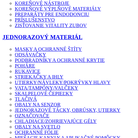
KOREŇOVÉ NÁSTROJE
KOREŇOVÉ VÝPLŇOVÉ MATERIÁLY
PREPARÁTY PRE ENDODONCIU
PRÍSLUŠENSTVO
ZISŤOVANIE VITALITY ZUBOV
JEDNORAZOVÝ MATERIÁL
MASKY A OCHRANNÉ ŠTÍTY
ODSÁVAČKY
PODBRADNÍKY A OCHRANNÉ KRYTIE
POHÁRE
RUKAVICE
STRIEKAČKY A IHLY
UTIERKY/NÁVLEKY/POKRÝVKY HLAVY
VATA/TAMPÓNY/VALČEKY
SKALPELOVÉ ČEPIEĽKY
TLAČIVÁ
OBALY NA SENZOR
JEDNORAZOVÉ TÁCKY, OBRÚSKY, UTIERKY
OZNAČOVAČE
CHLADIACE/ZOHRIEVAJÚCE GÉLY
OBALY NA SVETLO
OCHRANNÉ FÓLIE
MIEŠACIE KANYLY A APLIKAČNÉ POMÔCKY