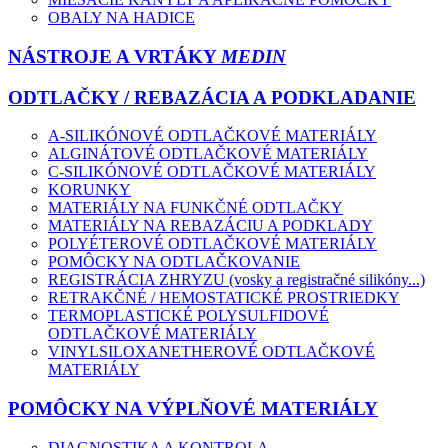
OBALY NA HADICE
NÁSTROJE A VRTÁKY
MEDIN
ODTLAČKY / REBAZÁCIA A PODKLADANIE
A-SILIKÓNOVÉ ODTLAČKOVÉ MATERIÁLY
ALGINÁTOVÉ ODTLAČKOVÉ MATERIÁLY
C-SILIKÓNOVÉ ODTLAČKOVÉ MATERIÁLY
KORUNKY
MATERIÁLY NA FUNKČNÉ ODTLAČKY
MATERIÁLY NA REBAZÁCIU A PODKLADY
POLYÉTEROVÉ ODTLAČKOVÉ MATERIÁLY
POMÔCKY NA ODTLAČKOVANIE
REGISTRÁCIA ZHRYZU (vosky a registračné silikóny...)
RETRAKČNÉ / HEMOSTATICKÉ PROSTRIEDKY
TERMOPLASTICKÉ POLYSULFIDOVÉ
ODTLAČKOVÉ MATERIÁLY
VINYLSILOXANETHEROVÉ ODTLAČKOVÉ
MATERIÁLY
POMÔCKY NA VÝPLŇOVÉ MATERIÁLY
DIAGNOSTIKA A KONTROLA