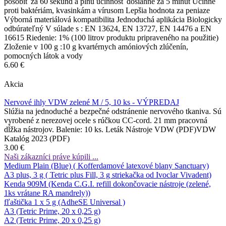
pôsobiť za 60 sekúnd a plnú účinnosť dosiahne za 5 minút Účinné
proti baktériám, kvasinkám a vírusom Lepšia hodnota za peniaze
Výborná materiálová kompatibilita Jednoduchá aplikácia Biologicky
odbúrateľný V súlade s : EN 13624, EN 13727, EN 14476 a EN
16615 Riedenie: 1% (100 litrov produktu pripraveného na použitie)
Zloženie v 100 g :10 g kvartérnych amóniových zlúčenín,
pomocných látok a vody
6.60 €
Akcia
Nervové ihly VDW zelené M / 5, 10 ks - VÝPREDAJ
Slúžia na jednoduché a bezpečné odstránenie nervového tkaniva. Sú
vyrobené z nerezovej ocele s rúčkou CC-cord. 21 mm pracovná
dĺžka nástrojov. Balenie: 10 ks. Leták Nástroje VDW (PDF)VDW
Katalóg 2023 (PDF)
3.00 €
Naši zákazníci práve kúpili ...
Medium Plain (Blue) ( Kofferdamové latexové blany Sanctuary)
A3 plus, 3 g ( Tetric plus Fill, 3 g striekačka od Ivoclar Vivadent)
Kenda 909M (Kenda C.G.I. refill dokončovacie nástroje (zelené,
1ks vrátane RA mandrely))
fľaštička 1 x 5 g (AdheSE Universal )
A3 (Tetric Prime, 20 x 0,25 g)
A2 (Tetric Prime, 20 x 0,25 g)