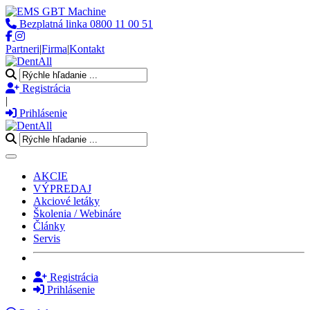
Bezplatná linka
0800 11 00 51
Partneri
|
Firma
|
Kontakt
Registrácia
|
Prihlásenie
Toggle navigation
AKCIE
VÝPREDAJ
Akciové letáky
Školenia / Webináre
Články
Servis
Registrácia
Prihlásenie