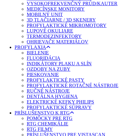
VYSOKOFREKVENČNÝ PRÚD/KAUTER
MEDICÍNSKE MONITORY
MOBILNÝ UNIT
3D TLAČIARNE / 3D SKENERY
PROFYLAKTICKÉ MIKROMOTORY
LUPOVÉ OKULIARE
TERMODEZINFEKTORY
OHRIEVAČE MATERIÁLOV
PROFYLAXIA
BIELENIE
FLUORIDÁCIA
INDIKÁTORY PLAKU A SLÍN
OZDOBY NA ZUBY
PIESKOVANIE
PROFYLAKTICKÉ PASTY
PROFYLAKTICKÉ ROTAČNÉ NÁSTROJE
RUČNÉ NÁSTROJE
DENTÁLNA HYGIENA
ELEKTRICKÉ KEFKY PHILIPS
PROFYLAKTICKÉ SÚPRAVY
PRÍSLUŠENSTVO K RTG
POMÔCKY PRE RTG
RTG CHEMIKÁLIE
RTG FILMY
PRÍSLUŠENSTVO PRE VISTASCAN