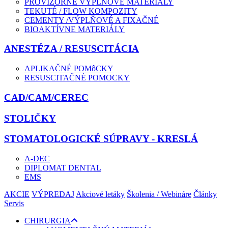
PROVIZÓRNE VÝPLŇOVÉ MATERIÁLY
TEKUTÉ / FLOW KOMPOZITY
CEMENTY /VÝPLŇOVÉ A FIXAČNÉ
BIOAKTÍVNE MATERIÁLY
ANESTÉZA / RESUSCITÁCIA
APLIKAČNÉ POMôCKY
RESUSCITAČNÉ POMOCKY
CAD/CAM/CEREC
STOLIČKY
STOMATOLOGICKÉ SÚPRAVY - KRESLÁ
A-DEC
DIPLOMAT DENTAL
EMS
AKCIE
VÝPREDAJ
Akciové letáky
Školenia / Webináre
Články
Servis
CHIRURGIA