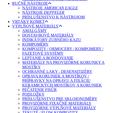
RUČNÉ NÁSTROJE
NÁSTROJE
AMERICAN EAGLE
NÁSTROJE
DEPPELER
PRÍSLUŠENSTVO K NÁSTROJOM
VRTÁKY KOMET
VÝPLŇOVÉ MATERIÁLY
AMALGÁMY
DOSTAVBOVÉ MATERIÁLY
INDIKÁTORY ZUBNÉHO KAZU
KOMPOMÉRY
KOMPOZITY / ORMOCERY / KOMPOMERY /
FAZETOVÉ SYSTÉMY
LEPTANIE A BONDOVANIE
MATERIÁLY NA PROVIZÓRNE KORUNKY A
MOSTÍKY
OCHRANNÉ LAKY - DESENSITIZÉRY
OPRAVA KORUNIEK A MOSTÍKOV /
PRÍPRAVKY NA OPRAVU A FIXÁCIU
KERAMICKÝCH MOSTÍKOV A KORUNIEK
PEČATENIE FISÚR
PODLOŽKY
PRÍSLUŠENSTVO PRE SKLOIONOMÉRY
PROVIZÓRNE FIXAČNÉ MATERIÁLY
PROVIZÓRNE VÝPLŇOVÉ MATERIÁLY
TEKUTÉ / FLOW KOMPOZITY