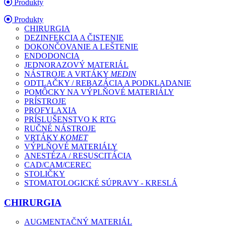
Produkty
Produkty
CHIRURGIA
DEZINFEKCIA A ČISTENIE
DOKONČOVANIE A LEŠTENIE
ENDODONCIA
JEDNORAZOVÝ MATERIÁL
NÁSTROJE A VRTÁKY
MEDIN
ODTLAČKY / REBAZÁCIA A PODKLADANIE
POMÔCKY NA VÝPLŇOVÉ MATERIÁLY
PRÍSTROJE
PROFYLAXIA
PRÍSLUŠENSTVO K RTG
RUČNÉ NÁSTROJE
VRTÁKY
KOMET
VÝPLŇOVÉ MATERIÁLY
ANESTÉZA / RESUSCITÁCIA
CAD/CAM/CEREC
STOLIČKY
STOMATOLOGICKÉ SÚPRAVY - KRESLÁ
CHIRURGIA
AUGMENTAČNÝ MATERIÁL