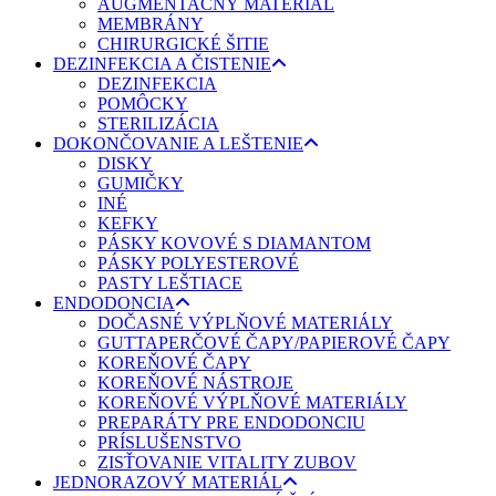
AUGMENTAČNÝ MATERIÁL
MEMBRÁNY
CHIRURGICKÉ ŠITIE
DEZINFEKCIA A ČISTENIE
DEZINFEKCIA
POMÔCKY
STERILIZÁCIA
DOKONČOVANIE A LEŠTENIE
DISKY
GUMIČKY
INÉ
KEFKY
PÁSKY KOVOVÉ S DIAMANTOM
PÁSKY POLYESTEROVÉ
PASTY LEŠTIACE
ENDODONCIA
DOČASNÉ VÝPLŇOVÉ MATERIÁLY
GUTTAPERČOVÉ ČAPY/PAPIEROVÉ ČAPY
KOREŇOVÉ ČAPY
KOREŇOVÉ NÁSTROJE
KOREŇOVÉ VÝPLŇOVÉ MATERIÁLY
PREPARÁTY PRE ENDODONCIU
PRÍSLUŠENSTVO
ZISŤOVANIE VITALITY ZUBOV
JEDNORAZOVÝ MATERIÁL