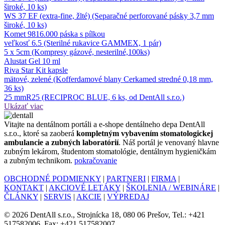
široké, 10 ks)
WS 37 EF (extra-fine, žlté) (Separačné perforované pásky 3,7 mm
široké, 10 ks)
Komet 9816.000 páska s pílkou
veľkosť 6.5 (Sterilné rukavice GAMMEX, 1 pár)
5 x 5cm (Kompresy gázové, nesterilné,100ks)
Alustat Gel 10 ml
Riva Star Kit kapsle
mätové, zelené (Kofferdamové blany Cerkamed stredné 0,18 mm,
36 ks)
25 mmR25 (RECIPROC BLUE, 6 ks, od DentAll s.r.o.)
Ukázať viac
Vitajte na dentálnom portáli a e-shope dentálneho depa DentAll
s.r.o., ktoré sa zaoberá
kompletným vybavením stomatologickej
ambulancie a zubných laboratórií
. Náš portál je venovaný hlavne
zubným lekárom, študentom stomatológie, dentálnym hygieničkám
a zubným technikom.
pokračovanie
OBCHODNÉ PODMIENKY
|
PARTNERI
|
FIRMA
|
KONTAKT
|
AKCIOVÉ LETÁKY
|
ŠKOLENIA / WEBINÁRE
|
ČLÁNKY
|
SERVIS
|
AKCIE
|
VÝPREDAJ
© 2026 DentAll s.r.o., Strojnícka 18, 080 06 Prešov, Tel.: +421
517582006, Fax: +421 517582007