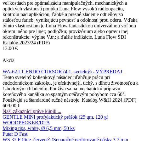
veľkostiach pre optimalizáciu manipulačných, mechanických a
optických vlastností ponúka Luna Flow vysokú rádioopacitu,
kontrolu nad aplikáciou, ľahké a presné zladenie odtieňov so
stálosťou farieb, vynikajúcu pevnosť a odolnosť proti oderu. Vďaka
týmto vlastnostiam je Luna Flow fantastickou univerzálnou voľbou
okrem iného pre liner; podložku; provizórium alebo opravu inej
rekonštrukcie; výplne V.tr.; a ďalšie indikácie. Luna Flow SDI
Katalóg 2023/24 (PDF)
13.00 €
Akcia
WA-62 LT ENDO CURSOR (4:1, svetelný) - VÝPREDAJ
Tento svetelný kolienkový násadec uľahčuje prácu pri
endodontickom zákroku, je efektívnejší, tichý, s dlhou životnosťou a
1-bodovým chladením. Používa sa na mechanickú prípravu
koreňového kanálika so spätným otáčavým pohybom cca 60°.
Používajú sa štandardné ručné nástroje. Katalóg W&H 2024 (PDF)
609.00 €
Naši zákazníci práve kúpili ...
GENTLE MINI profylaktický prášok (25 ųm, 120 g)
WOODPECKER/DTA
Mixing tips, white, Ø 6,5 mm, 50 ks
Futar D Fast
WS 37 F (fine, červené) (Separačné perforované pásky 3,7 mm