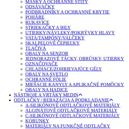
MASKY A OCHRANNÉ ŠTÍTY
ODSÁVAČKY
PODBRADNÍKY A OCHRANNÉ KRYTIE
POHÁRE
RUKAVICE
STRIEKAČKY A IHLY
UTIERKY/NÁVLEKY/POKRÝVKY HLAVY
VATA/TAMPÓNY/VALČEKY
SKALPELOVÉ ČEPIEĽKY
TLAČIVÁ
OBALY NA SENZOR
JEDNORAZOVÉ TÁCKY, OBRÚSKY, UTIERKY
OZNAČOVAČE
CHLADIACE/ZOHRIEVAJÚCE GÉLY
OBALY NA SVETLO
OCHRANNÉ FÓLIE
MIEŠACIE KANYLY A APLIKAČNÉ POMÔCKY
OBALY NA HADICE
NÁSTROJE A VRTÁKY MEDIN
ODTLAČKY / REBAZÁCIA A PODKLADANIE
A-SILIKÓNOVÉ ODTLAČKOVÉ MATERIÁLY
ALGINÁTOVÉ ODTLAČKOVÉ MATERIÁLY
C-SILIKÓNOVÉ ODTLAČKOVÉ MATERIÁLY
KORUNKY
MATERIÁLY NA FUNKČNÉ ODTLAČKY