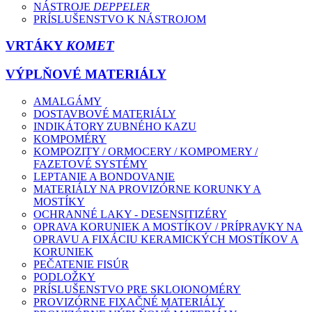
NÁSTROJE
DEPPELER
PRÍSLUŠENSTVO K NÁSTROJOM
VRTÁKY
KOMET
VÝPLŇOVÉ MATERIÁLY
AMALGÁMY
DOSTAVBOVÉ MATERIÁLY
INDIKÁTORY ZUBNÉHO KAZU
KOMPOMÉRY
KOMPOZITY / ORMOCERY / KOMPOMERY /
FAZETOVÉ SYSTÉMY
LEPTANIE A BONDOVANIE
MATERIÁLY NA PROVIZÓRNE KORUNKY A
MOSTÍKY
OCHRANNÉ LAKY - DESENSITIZÉRY
OPRAVA KORUNIEK A MOSTÍKOV / PRÍPRAVKY NA
OPRAVU A FIXÁCIU KERAMICKÝCH MOSTÍKOV A
KORUNIEK
PEČATENIE FISÚR
PODLOŽKY
PRÍSLUŠENSTVO PRE SKLOIONOMÉRY
PROVIZÓRNE FIXAČNÉ MATERIÁLY