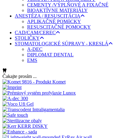
CEMENTY /VÝPLŇOVÉ A FIXAČNÉ
BIOAKTÍVNE MATERIÁLY
ANESTÉZA / RESUSCITÁCIA
APLIKAČNÉ POMôCKY
RESUSCITAČNÉ POMOCKY
CAD/CAM/CEREC
STOLIČKY
STOMATOLOGICKÉ SÚPRAVY - KRESLÁ
A-DEC
DIPLOMAT DENTAL
EMS
Čakajte prosím ...