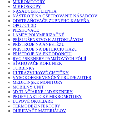
MIKROMOTORY
MIKROSKOPY
NÁSADCE/KOLIENKA
NÁSTROJE NA OŠETROVANIE NÁSADCOV
ODSTRAŇOVAČE ZUBNÉHO KAMEŇA
OPG / CT-3D
PIESKOVAČE
LAMPY POLYMERIZAČNÉ
PRÍSLUŠENSTVO K AUTOKLÁVOM
PRÍSTROJE NA ANESTÉZU
PRÍSTROJE NA DETEKCIU KAZU
PRÍSTROJE NA ENDODONCIU
RVG / SKENERY PAMäŤOVÝCH FÓLIÍ
SŤAHOVAČE KORUNIEK
TURBÍNKY
ULTRAZVUKOVÉ ČISTIČKY
VYSOKOFREKVENČNÝ PRÚD/KAUTER
MEDICÍNSKE MONITORY
MOBILNÝ UNIT
3D TLAČIARNE / 3D SKENERY
PROFYLAKTICKÉ MIKROMOTORY
LUPOVÉ OKULIARE
TERMODEZINFEKTORY
OHRIEVAČE MATERIÁLOV