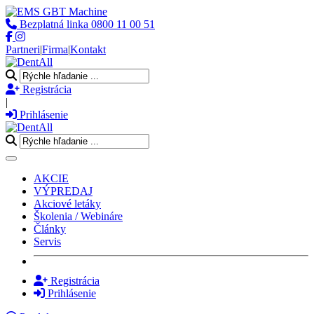
Bezplatná linka
0800 11 00 51
Partneri
|
Firma
|
Kontakt
Registrácia
|
Prihlásenie
Toggle navigation
AKCIE
VÝPREDAJ
Akciové letáky
Školenia / Webináre
Články
Servis
Registrácia
Prihlásenie