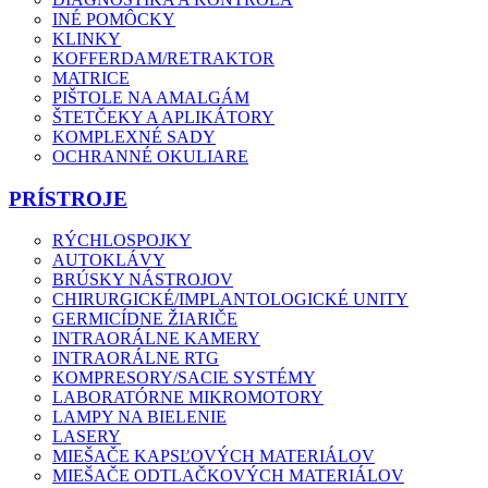
INÉ POMÔCKY
KLINKY
KOFFERDAM/RETRAKTOR
MATRICE
PIŠTOLE NA AMALGÁM
ŠTETČEKY A APLIKÁTORY
KOMPLEXNÉ SADY
OCHRANNÉ OKULIARE
PRÍSTROJE
RÝCHLOSPOJKY
AUTOKLÁVY
BRÚSKY NÁSTROJOV
CHIRURGICKÉ/IMPLANTOLOGICKÉ UNITY
GERMICÍDNE ŽIARIČE
INTRAORÁLNE KAMERY
INTRAORÁLNE RTG
KOMPRESORY/SACIE SYSTÉMY
LABORATÓRNE MIKROMOTORY
LAMPY NA BIELENIE
LASERY
MIEŠAČE KAPSĽOVÝCH MATERIÁLOV
MIEŠAČE ODTLAČKOVÝCH MATERIÁLOV