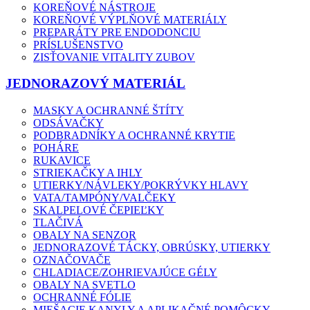
KOREŇOVÉ NÁSTROJE
KOREŇOVÉ VÝPLŇOVÉ MATERIÁLY
PREPARÁTY PRE ENDODONCIU
PRÍSLUŠENSTVO
ZISŤOVANIE VITALITY ZUBOV
JEDNORAZOVÝ MATERIÁL
MASKY A OCHRANNÉ ŠTÍTY
ODSÁVAČKY
PODBRADNÍKY A OCHRANNÉ KRYTIE
POHÁRE
RUKAVICE
STRIEKAČKY A IHLY
UTIERKY/NÁVLEKY/POKRÝVKY HLAVY
VATA/TAMPÓNY/VALČEKY
SKALPELOVÉ ČEPIEĽKY
TLAČIVÁ
OBALY NA SENZOR
JEDNORAZOVÉ TÁCKY, OBRÚSKY, UTIERKY
OZNAČOVAČE
CHLADIACE/ZOHRIEVAJÚCE GÉLY
OBALY NA SVETLO
OCHRANNÉ FÓLIE
MIEŠACIE KANYLY A APLIKAČNÉ POMÔCKY