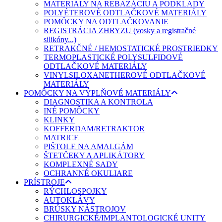
MATERIÁLY NA REBAZÁCIU A PODKLADY
POLYÉTEROVÉ ODTLAČKOVÉ MATERIÁLY
POMÔCKY NA ODTLAČKOVANIE
REGISTRÁCIA ZHRYZU (vosky a registračné
silikóny...)
RETRAKČNÉ / HEMOSTATICKÉ PROSTRIEDKY
TERMOPLASTICKÉ POLYSULFIDOVÉ
ODTLAČKOVÉ MATERIÁLY
VINYLSILOXANETHEROVÉ ODTLAČKOVÉ
MATERIÁLY
POMÔCKY NA VÝPLŇOVÉ MATERIÁLY
DIAGNOSTIKA A KONTROLA
INÉ POMÔCKY
KLINKY
KOFFERDAM/RETRAKTOR
MATRICE
PIŠTOLE NA AMALGÁM
ŠTETČEKY A APLIKÁTORY
KOMPLEXNÉ SADY
OCHRANNÉ OKULIARE
PRÍSTROJE
RÝCHLOSPOJKY
AUTOKLÁVY
BRÚSKY NÁSTROJOV
CHIRURGICKÉ/IMPLANTOLOGICKÉ UNITY