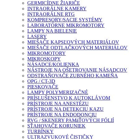
GERMICÍDNE ŽIARIČE
INTRAORÁLNE KAMERY
INTRAORÁLNE RTG
KOMPRESORY/SACIE SYSTÉMY
LABORATÓRNE MIKROMOTORY
LAMPY NA BIELENIE
LASERY
MIEŠAČE KAPSĽOVÝCH MATERIÁLOV
MIEŠAČE ODTLAČKOVÝCH MATERIÁLOV
MIKROMOTORY
MIKROSKOPY
NÁSADCE/KOLIENKA
NÁSTROJE NA OŠETROVANIE NÁSADCOV
ODSTRAŇOVAČE ZUBNÉHO KAMEŇA
OPG / CT-3D
PIESKOVAČE
LAMPY POLYMERIZAČNÉ
PRÍSLUŠENSTVO K AUTOKLÁVOM
PRÍSTROJE NA ANESTÉZU
PRÍSTROJE NA DETEKCIU KAZU
PRÍSTROJE NA ENDODONCIU
RVG / SKENERY PAMäŤOVÝCH FÓLIÍ
SŤAHOVAČE KORUNIEK
TURBÍNKY
ULTRAZVUKOVÉ ČISTIČKY