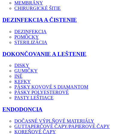
MEMBRÁNY
CHIRURGICKÉ ŠITIE
DEZINFEKCIA A ČISTENIE
DEZINFEKCIA
POMÔCKY
STERILIZÁCIA
DOKONČOVANIE A LEŠTENIE
DISKY
GUMIČKY
INÉ
KEFKY
PÁSKY KOVOVÉ S DIAMANTOM
PÁSKY POLYESTEROVÉ
PASTY LEŠTIACE
ENDODONCIA
DOČASNÉ VÝPLŇOVÉ MATERIÁLY
GUTTAPERČOVÉ ČAPY/PAPIEROVÉ ČAPY
KOREŇOVÉ ČAPY