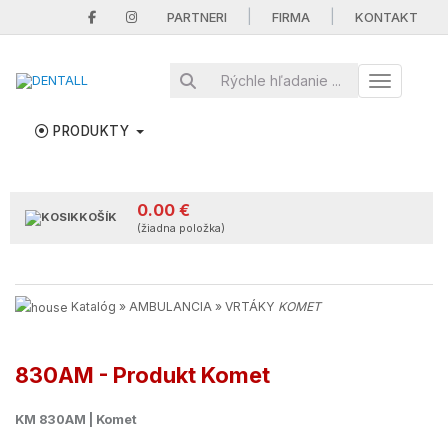
|
|
PARTNERI
FIRMA
KONTAKT
Toggle nav
PRODUKTY
0.00 €
KOŠÍK
(žiadna položka)
Katalóg
»
AMBULANCIA
»
VRTÁKY
KOMET
830AM - Produkt Komet
KM 830AM | Komet