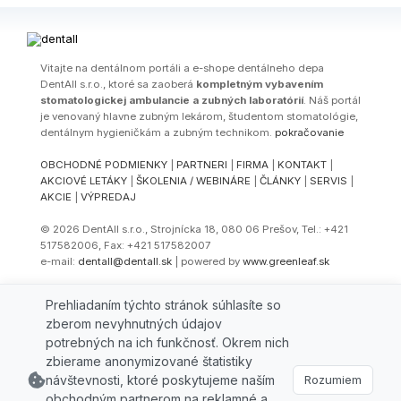
Vitajte na dentálnom portáli a e-shope dentálneho depa
DentAll s.r.o., ktoré sa zaoberá
kompletným vybavením
stomatologickej ambulancie a zubných laboratórií
. Náš portál
je venovaný hlavne zubným lekárom, študentom stomatológie,
dentálnym hygieničkám a zubným technikom.
pokračovanie
OBCHODNÉ PODMIENKY
|
PARTNERI
|
FIRMA
|
KONTAKT
|
AKCIOVÉ LETÁKY
|
ŠKOLENIA / WEBINÁRE
|
ČLÁNKY
|
SERVIS
|
AKCIE
|
VÝPREDAJ
© 2026 DentAll s.r.o., Strojnícka 18, 080 06 Prešov, Tel.: +421
517582006, Fax: +421 517582007
e-mail:
dentall@dentall.sk
| powered by
www.greenleaf.sk
Select Language
▼
Prehliadaním týchto stránok súhlasíte so
zberom nevyhnutných údajov
potrebných na ich funkčnosť. Okrem nich
zbierame anonymizované štatistiky
návštevnosti, ktoré poskytujeme naším
Rozumiem
obchodným partnerom na reklamné a