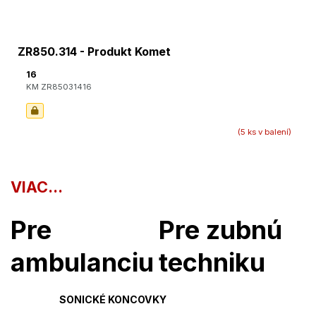
ZR850.314 - Produkt Komet
16
KM ZR85031416
(5 ks v balení)
VIAC...
Pre
Pre zubnú
ambulanciu
techniku
SONICKÉ KONCOVKY