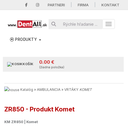
|
|
PARTNERI
FIRMA
KONTAKT
Toggle nav
PRODUKTY
0.00 €
KOŠÍK
(žiadna položka)
Katalóg
»
AMBULANCIA
»
VRTÁKY
KOMET
ZR850 - Produkt Komet
KM ZR850 | Komet