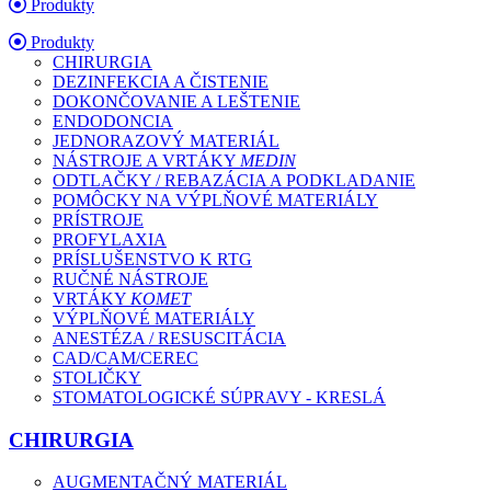
Produkty
Produkty
CHIRURGIA
DEZINFEKCIA A ČISTENIE
DOKONČOVANIE A LEŠTENIE
ENDODONCIA
JEDNORAZOVÝ MATERIÁL
NÁSTROJE A VRTÁKY
MEDIN
ODTLAČKY / REBAZÁCIA A PODKLADANIE
POMÔCKY NA VÝPLŇOVÉ MATERIÁLY
PRÍSTROJE
PROFYLAXIA
PRÍSLUŠENSTVO K RTG
RUČNÉ NÁSTROJE
VRTÁKY
KOMET
VÝPLŇOVÉ MATERIÁLY
ANESTÉZA / RESUSCITÁCIA
CAD/CAM/CEREC
STOLIČKY
STOMATOLOGICKÉ SÚPRAVY - KRESLÁ
CHIRURGIA
AUGMENTAČNÝ MATERIÁL