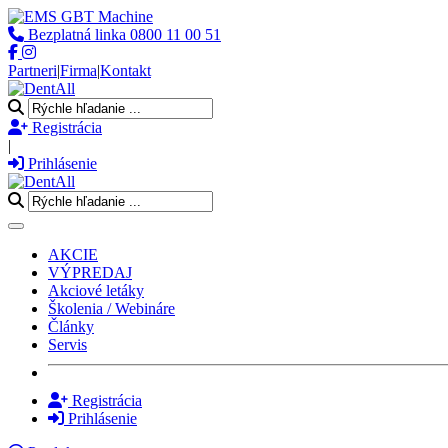
Bezplatná linka
0800 11 00 51
Partneri
|
Firma
|
Kontakt
Registrácia
|
Prihlásenie
Toggle navigation
AKCIE
VÝPREDAJ
Akciové letáky
Školenia / Webináre
Články
Servis
Registrácia
Prihlásenie