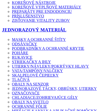
KOREŇOVÉ NÁSTROJE
KOREŇOVÉ VÝPLŇOVÉ MATERIÁLY
PREPARÁTY PRE ENDODONCIU
PRÍSLUŠENSTVO
ZISŤOVANIE VITALITY ZUBOV
JEDNORAZOVÝ MATERIÁL
MASKY A OCHRANNÉ ŠTÍTY
ODSÁVAČKY
PODBRADNÍKY A OCHRANNÉ KRYTIE
POHÁRE
RUKAVICE
STRIEKAČKY A IHLY
UTIERKY/NÁVLEKY/POKRÝVKY HLAVY
VATA/TAMPÓNY/VALČEKY
SKALPELOVÉ ČEPIEĽKY
TLAČIVÁ
OBALY NA SENZOR
JEDNORAZOVÉ TÁCKY, OBRÚSKY, UTIERKY
OZNAČOVAČE
CHLADIACE/ZOHRIEVAJÚCE GÉLY
OBALY NA SVETLO
OCHRANNÉ FÓLIE
MIEŠACIE KANYLY A APLIKAČNÉ POMÔCKY