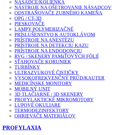
NÁSADCE/KOLIENKA
NÁSTROJE NA OŠETROVANIE NÁSADCOV
ODSTRAŇOVAČE ZUBNÉHO KAMEŇA
OPG / CT-3D
PIESKOVAČE
LAMPY POLYMERIZAČNÉ
PRÍSLUŠENSTVO K AUTOKLÁVOM
PRÍSTROJE NA ANESTÉZU
PRÍSTROJE NA DETEKCIU KAZU
PRÍSTROJE NA ENDODONCIU
RVG / SKENERY PAMäŤOVÝCH FÓLIÍ
SŤAHOVAČE KORUNIEK
TURBÍNKY
ULTRAZVUKOVÉ ČISTIČKY
VYSOKOFREKVENČNÝ PRÚD/KAUTER
MEDICÍNSKE MONITORY
MOBILNÝ UNIT
3D TLAČIARNE / 3D SKENERY
PROFYLAKTICKÉ MIKROMOTORY
LUPOVÉ OKULIARE
TERMODEZINFEKTORY
OHRIEVAČE MATERIÁLOV
PROFYLAXIA