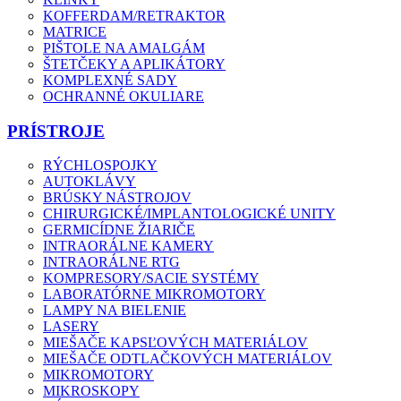
KOFFERDAM/RETRAKTOR
MATRICE
PIŠTOLE NA AMALGÁM
ŠTETČEKY A APLIKÁTORY
KOMPLEXNÉ SADY
OCHRANNÉ OKULIARE
PRÍSTROJE
RÝCHLOSPOJKY
AUTOKLÁVY
BRÚSKY NÁSTROJOV
CHIRURGICKÉ/IMPLANTOLOGICKÉ UNITY
GERMICÍDNE ŽIARIČE
INTRAORÁLNE KAMERY
INTRAORÁLNE RTG
KOMPRESORY/SACIE SYSTÉMY
LABORATÓRNE MIKROMOTORY
LAMPY NA BIELENIE
LASERY
MIEŠAČE KAPSĽOVÝCH MATERIÁLOV
MIEŠAČE ODTLAČKOVÝCH MATERIÁLOV
MIKROMOTORY
MIKROSKOPY