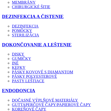
MEMBRÁNY
CHIRURGICKÉ ŠITIE
DEZINFEKCIA A ČISTENIE
DEZINFEKCIA
POMÔCKY
STERILIZÁCIA
DOKONČOVANIE A LEŠTENIE
DISKY
GUMIČKY
INÉ
KEFKY
PÁSKY KOVOVÉ S DIAMANTOM
PÁSKY POLYESTEROVÉ
PASTY LEŠTIACE
ENDODONCIA
DOČASNÉ VÝPLŇOVÉ MATERIÁLY
GUTTAPERČOVÉ ČAPY/PAPIEROVÉ ČAPY
KOREŇOVÉ ČAPY