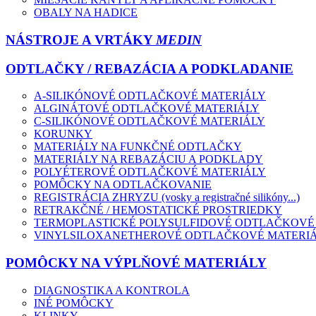
OBALY NA HADICE
NÁSTROJE A VRTÁKY
MEDIN
ODTLAČKY / REBAZÁCIA A PODKLADANIE
A-SILIKÓNOVÉ ODTLAČKOVÉ MATERIÁLY
ALGINÁTOVÉ ODTLAČKOVÉ MATERIÁLY
C-SILIKÓNOVÉ ODTLAČKOVÉ MATERIÁLY
KORUNKY
MATERIÁLY NA FUNKČNÉ ODTLAČKY
MATERIÁLY NA REBAZÁCIU A PODKLADY
POLYÉTEROVÉ ODTLAČKOVÉ MATERIÁLY
POMÔCKY NA ODTLAČKOVANIE
REGISTRÁCIA ZHRYZU (vosky a registračné silikóny...)
RETRAKČNÉ / HEMOSTATICKÉ PROSTRIEDKY
TERMOPLASTICKÉ POLYSULFIDOVÉ ODTLAČKOVÉ
VINYLSILOXANETHEROVÉ ODTLAČKOVÉ MATERI
POMÔCKY NA VÝPLŇOVÉ MATERIÁLY
DIAGNOSTIKA A KONTROLA
INÉ POMÔCKY
KLINKY