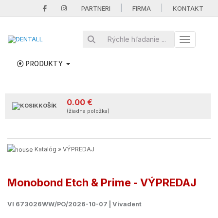
|
|
PARTNERI
FIRMA
KONTAKT
Toggle nav
PRODUKTY
0.00 €
KOŠÍK
(žiadna položka)
Katalóg
»
VÝPREDAJ
Monobond Etch & Prime - VÝPREDAJ
VI 673026WW/PO/2026-10-07 | Vivadent