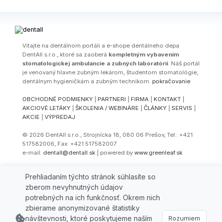
Vitajte na dentálnom portáli a e-shope dentálneho depa
DentAll s.r.o., ktoré sa zaoberá
kompletným vybavením
stomatologickej ambulancie a zubných laboratórií
. Náš portál
je venovaný hlavne zubným lekárom, študentom stomatológie,
dentálnym hygieničkám a zubným technikom.
pokračovanie
OBCHODNÉ PODMIENKY
|
PARTNERI
|
FIRMA
|
KONTAKT
|
AKCIOVÉ LETÁKY
|
ŠKOLENIA / WEBINÁRE
|
ČLÁNKY
|
SERVIS
|
AKCIE
|
VÝPREDAJ
© 2026 DentAll s.r.o., Strojnícka 18, 080 06 Prešov, Tel.: +421
517582006, Fax: +421 517582007
e-mail:
dentall@dentall.sk
| powered by
www.greenleaf.sk
Select Language
▼
Prehliadaním týchto stránok súhlasíte so
zberom nevyhnutných údajov
potrebných na ich funkčnosť. Okrem nich
zbierame anonymizované štatistiky
návštevnosti, ktoré poskytujeme naším
Rozumiem