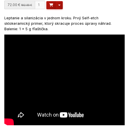
72.00 €
Toggle Dropdown
182.00 €
Leptanie a silanizácia v jednom kroku. Prvý Self-etch
sklokeramický primer, ktorý skracuje proces úpravy náhrad.
Balenie: 1 x 5 g fľaštička.