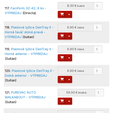
8.30 €
9.20 €
117.
FaciForm 32-42, 8 ks -
VÝPREDAJ
(Directa)
Toggle Dropdown
118.
Plastové lyžice DenTray II -
6.90 €
7.50 €
Horná ľavá/ dolná pravá -
Toggle Dropdown
VÝPREDAJ
(Sultan)
119.
Plastové lyžice DenTray II -
6.90 €
7.50 €
Horná anterior - VÝPREDAJ
Toggle Dropdown
(Sultan)
120.
Plastové lyžice DenTray II -
6.90 €
7.50 €
Dolná anterior - VÝPREDAJ
Toggle Dropdown
(Sultan)
121.
PUREVAC AUTO
59.00 €
91.50 €
WALKABOUT - VÝPREDAJ
Toggle Dropdown
(Sultan)