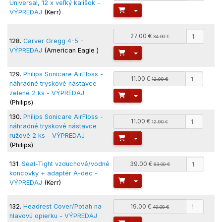
Universal, 12 x veľký kalíšok -
Toggle Dropdown
VÝPREDAJ
(Kerr)
27.00 €
34.00 €
128.
Carver Gregg 4-5 -
VÝPREDAJ
(American Eagle )
Toggle Dropdown
129.
Philips Sonicare AirFloss -
11.00 €
12.90 €
náhradné tryskové nástavce
zelené 2 ks - VÝPREDAJ
Toggle Dropdown
(Philips)
130.
Philips Sonicare AirFloss -
11.00 €
12.90 €
náhradné tryskové nástavce
ružové 2 ks - VÝPREDAJ
Toggle Dropdown
(Philips)
131.
Seal-Tight vzduchové/vodné
39.00 €
63.00 €
koncovky + adaptér A-dec -
Toggle Dropdown
VÝPREDAJ
(Kerr)
132.
Headrest Cover/Poťah na
19.00 €
40.00 €
hlavovú opierku - VÝPREDAJ