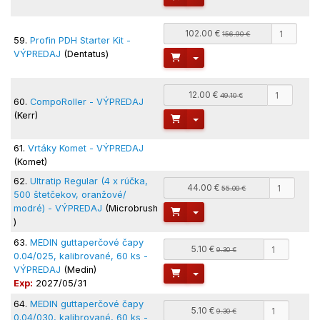
102.00 €
156.90 €
59.
Profin PDH Starter Kit -
VÝPREDAJ
(Dentatus)
Toggle Dropdown
12.00 €
49.10 €
60.
CompoRoller - VÝPREDAJ
(Kerr)
Toggle Dropdown
61.
Vrtáky Komet - VÝPREDAJ
(Komet)
62.
Ultratip Regular (4 x rúčka,
44.00 €
55.00 €
500 štetčekov, oranžové/
modré) - VÝPREDAJ
(Microbrush
Toggle Dropdown
)
63.
MEDIN guttaperčové čapy
5.10 €
9.30 €
0.04/025, kalibrované, 60 ks -
VÝPREDAJ
(Medin)
Toggle Dropdown
Exp:
2027/05/31
64.
MEDIN guttaperčové čapy
5.10 €
9.30 €
0.04/030, kalibrované, 60 ks -