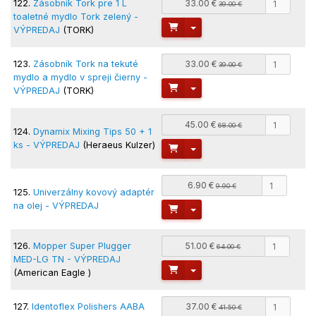
122.
Zásobník Tork pre 1 L
33.00 €
39.00 €
toaletné mydlo Tork zelený -
Toggle Dropdown
VÝPREDAJ
(TORK)
123.
Zásobník Tork na tekuté
33.00 €
39.00 €
mydlo a mydlo v spreji čierny -
Toggle Dropdown
VÝPREDAJ
(TORK)
45.00 €
68.00 €
124.
Dynamix Mixing Tips 50 + 1
ks - VÝPREDAJ
(Heraeus Kulzer)
Toggle Dropdown
6.90 €
9.90 €
125.
Univerzálny kovový adaptér
na olej - VÝPREDAJ
Toggle Dropdown
126.
Mopper Super Plugger
51.00 €
64.00 €
MED-LG TN - VÝPREDAJ
Toggle Dropdown
(American Eagle )
127.
Identoflex Polishers AABA
37.00 €
41.50 €