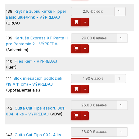
138.
Kryt na zubnú kefku Flipper
2.10 €
2.90 €
Basic Blue/Pink - VÝPREDAJ
Toggle Dropdown
(ORCA)
139.
Kartuša Express XT Penta H
29.00 €
57.50 €
pre Pentamix 2 - VÝPREDAJ
Toggle Dropdown
(Solventum)
140.
Files Kerr - VÝPREDAJ
(Kerr)
141.
Blok miešacích podložiek
1.90 €
2.90 €
(19 x 11 cm) - VÝPREDAJ
Toggle Dropdown
(SpofaDental a.s.)
26.00 €
32.60 €
142.
Gutta Cut Tips assort. 001-
004, 4 ks - VÝPREDAJ
(VDW)
Toggle Dropdown
26.00 €
32.60 €
143.
Gutta Cut Tips 002, 4 ks -