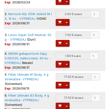
Toggle Dropdown
Exp:
2028/02/24
2.
Nervové ihly VDW zelené M /
3.00 €
12.00 €
5, 10 ks - VÝPREDAJ
(VDW)
Toggle Dropdown
Exp:
2026/08/31
3.
Lunos Super Soft Neutral, 50
7.40 €
37.00 €
g - VÝPREDAJ
(Durr)
Toggle Dropdown
Exp:
2026/08/31
4.
MEDIN guttaperčové čapy
1.80 €
9.30 €
0.06/035, kalibrované, 60 ks -
VÝPREDAJ
(Medin)
Toggle Dropdown
Exp:
2026/08/31
5.
Filtek Ultimate B1 Body, 4 g
17.00 €
59.20 €
striekačka- VÝPREDAJ
(Solventum)
Toggle Dropdown
Exp:
2026/09/15
6.
Filtek Ultimate B3 Body, 4 g
17.00 €
59.20 €
striekačka- VÝPREDAJ
(Solventum)
Toggle Dropdown