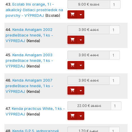
43.
Ecolab Imi orange, 1 l -
9.00 €
10.20 €
alkalický čistiaci prostriedok na
Toggle Dropdown
povrchy - VÝPREDAJ
(Ecolab)
44.
Kenda Amalgam 2002
3.90 €
4.90 €
predleštiace hnedé, 1 ks -
Toggle Dropdown
VÝPREDAJ
(Kenda)
45.
Kenda Amalgam 2003
3.90 €
4.90 €
predleštiace hnedé, 1 ks -
Toggle Dropdown
VÝPREDAJ
(Kenda)
46.
Kenda Amalgam 2007
3.90 €
4.90 €
predleštiace hnedé, 1 ks -
Toggle Dropdown
VÝPREDAJ
(Kenda)
22.00 €
28.60 €
47.
Kenda practicus White, 1 ks -
VÝPREDAJ
(Kenda)
Toggle Dropdown
48.
Kenda G.P.S. jednorazové
1.70 €
2.40 €