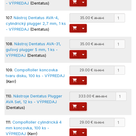
Toggle Dropdown
- VÝPREDAJ
(Dentatus)
107.
Nástroj Dentatus AVA-4,
35.00 €
39.00 €
cylindrický plugger 2,7 mm, 1 ks
Toggle Dropdown
- VÝPREDAJ
(Dentatus)
108.
Nástroj Dentatus AVA-31,
35.00 €
39.00 €
guľový plugger 5 mm, 1 ks -
Toggle Dropdown
VÝPREDAJ
(Dentatus)
109.
CompoRoller koncovka
29.00 €
72.90 €
tvaru disku, 100 ks - VÝPREDAJ
Toggle Dropdown
(Kerr)
110.
Nástroje Dentatus Plugger
333.00 €
385.00 €
AVA Set, 12 ks - VÝPREDAJ
Toggle Dropdown
(Dentatus)
111.
CompoRoller cylindrická 4
29.00 €
72.90 €
mm koncovka, 100 ks -
Toggle Dropdown
VÝPREDAJ
(Kerr)