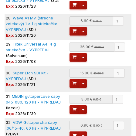
striekačka - VÝPREDAJ
(SDI)
Toggle Dropdown
Exp:
2026/11/28
28.
Wave A1 MV (stredne
6.60 €
13.30 €
zatekavý) 1 x 1 g striekačka -
VÝPREDAJ
(SDI)
Toggle Dropdown
Exp:
2026/11/20
29.
Filtek Universal A4, 4 g
36.00 €
73.00 €
striekačka - VÝPREDAJ
(Solventum)
Toggle Dropdown
Exp:
2026/11/08
30.
Super Etch SDI kit -
15.00 €
30.90 €
VÝPREDAJ
(SDI)
Toggle Dropdown
Exp:
2026/11/21
31.
MEDIN guttaperčové čapy
3.00 €
6.10 €
045-080, 120 ks - VÝPREDAJ
(Medin)
Toggle Dropdown
Exp:
2026/11/30
32.
VDW Guttapercha čapy
6.90 €
13.90 €
.06/15-40, 60 ks - VÝPREDAJ
(VDW)
Toggle Dropdown