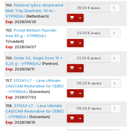
154.
Plastové lyžice obojstranné
28.00 €
36.10 €
Multi Tray Quadrant, 30 ks -
VÝPREDAJ
(Kettenbach)
Toggle Dropdown
Exp:
2028/04/30
155.
Proxyt Medium Fluoride-
24.00 €
27.40 €
free 80 g - VÝPREDAJ
(Vivadent)
Toggle Dropdown
Exp:
2028/04/07
156.
Simile A2, Single Dose 15 x
23.00 €
26.60 €
0,25 g - VÝPREDAJ
(Pentron)
Toggle Dropdown
Exp:
2028/06/11
157.
3312A1-LT - Lava Ultimate
116.00 €
146.10 €
CAD/CAM Restorative for CEREC
- VÝPREDAJ
(Solventum)
Toggle Dropdown
Exp:
2028/07/02
158.
3312A2-LT - Lava Ultimate
116.00 €
146.10 €
CAD/CAM Restorative for CEREC
- VÝPREDAJ
(Solventum)
Toggle Dropdown
Exp:
2028/08/15