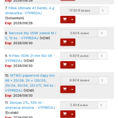
Exp:
2026/09/26
7.
Filtek Ultimate A1 Dentin, 4 g
17.00 €
59.20 €
striekačka- VÝPREDAJ
(Solventum)
Toggle Dropdown
Exp:
2026/09/26
8.
Nervové ihly VDW zelené M /
3.60 €
12.00 €
5, 10 ks - VÝPREDAJ
(VDW)
Toggle Dropdown
Exp:
2026/09/30
9.
K-Files VDW 21 mm ISO 06 -
6.50 €
21.70 €
VÝPREDAJ
(VDW)
Toggle Dropdown
Exp:
2026/09/30
10.
MTWO papierové čapy mix
8.90 €
48 × 25/.06; 24 × (30/.05,
29.90 €
35/.04, 40/.04, 25/.07), 144 ks -
Toggle Dropdown
VÝPREDAJ
(VDW)
Exp:
2026/09/30
11.
Skinsan 2%, 500 ml -
2.40 €
8.30 €
umývacia emulzia - VÝPREDAJ
(Ecolab)
Toggle Dropdown
Exp:
2026/09/30