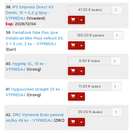
38.
IPS Empress Direct A3
41.00 €
59.80 €
Dentin, 10 x 0,2 g tipsy -
VÝPREDAJ
(Vivadent)
Toggle Dropdown
Exp:
2026/12/04
39.
Pamäťové fólie Plus (pre
180.00 €
220.00 €
VistaScan Mini Plus) veľkost S0,
2 x 3 cm, 2 ks - VÝPREDAJ
Toggle Dropdown
(Durr)
9.90 €
11.00 €
40.
Hygotip XL, 10 ks -
VÝPREDAJ
(Orsing)
Toggle Dropdown
11.90 €
13.90 €
41.
Hygoscreen straight 25 ks -
VÝPREDAJ
(Orsing)
Toggle Dropdown
39.00 €
49.00 €
42.
ZIRC Výmenné Endo penové
vložky 48 ks - VÝPREDAJ
(ZIRC)
Toggle Dropdown