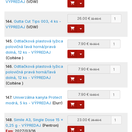
VÝPREDAJ
(VDW)
Toggle Dropdown
26.00 €
32.60 €
144.
Gutta Cut Tips 003, 4 ks -
VÝPREDAJ
(VDW)
Toggle Dropdown
145.
Odtlačková plastová lyžica
7.90 €
19.50 €
polovičná ľavá horná/pravá
dolná, 12 ks - VÝPREDAJ
Toggle Dropdown
(Colténe )
146.
Odtlačková plastová lyžica
7.90 €
19.50 €
polovičná pravá horná/ľavá
dolná, 12 ks - VÝPREDAJ
Toggle Dropdown
(Colténe )
7.90 €
13.60 €
147.
Univerzálna kanyla Protect
modrá, 5 ks - VÝPREDAJ
(Durr)
Toggle Dropdown
148.
Simile A3, Single Dose 15 x
23.00 €
26.60 €
0,25 g - VÝPREDAJ
(Pentron)
Toggle Dropdown
Exp:
2027/03/16