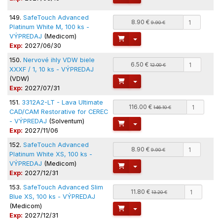
149.
SafeTouch Advanced
8.90 €
9.90 €
Platinum White M, 100 ks -
VÝPREDAJ
(Medicom)
Toggle Dropdown
Exp:
2027/06/30
150.
Nervové ihly VDW biele
6.50 €
12.00 €
XXXF / 1, 10 ks - VÝPREDAJ
(VDW)
Toggle Dropdown
Exp:
2027/07/31
151.
3312A2-LT - Lava Ultimate
116.00 €
146.10 €
CAD/CAM Restorative for CEREC
- VÝPREDAJ
(Solventum)
Toggle Dropdown
Exp:
2027/11/06
152.
SafeTouch Advanced
8.90 €
9.90 €
Platinum White XS, 100 ks -
VÝPREDAJ
(Medicom)
Toggle Dropdown
Exp:
2027/12/31
153.
SafeTouch Advanced Slim
11.80 €
13.20 €
Blue XS, 100 ks - VÝPREDAJ
(Medicom)
Toggle Dropdown
Exp:
2027/12/31