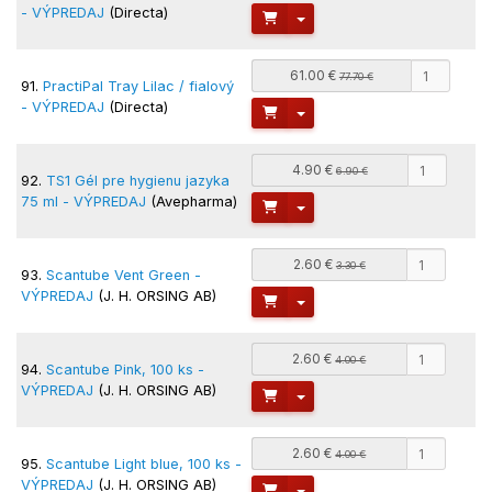
- VÝPREDAJ
(Directa)
Toggle Dropdown
61.00 €
77.70 €
91.
PractiPal Tray Lilac / fialový
- VÝPREDAJ
(Directa)
Toggle Dropdown
4.90 €
6.90 €
92.
TS1 Gél pre hygienu jazyka
75 ml - VÝPREDAJ
(Avepharma)
Toggle Dropdown
2.60 €
3.30 €
93.
Scantube Vent Green -
VÝPREDAJ
(J. H. ORSING AB)
Toggle Dropdown
2.60 €
4.00 €
94.
Scantube Pink, 100 ks -
VÝPREDAJ
(J. H. ORSING AB)
Toggle Dropdown
2.60 €
4.00 €
95.
Scantube Light blue, 100 ks -
VÝPREDAJ
(J. H. ORSING AB)
Toggle Dropdown