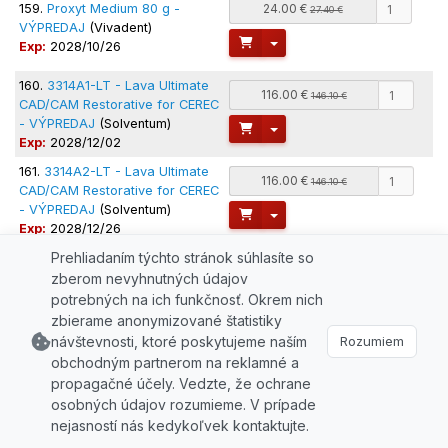
159.
Proxyt Medium 80 g -
24.00 €
27.40 €
VÝPREDAJ
(Vivadent)
Toggle Dropdown
Exp:
2028/10/26
160.
3314A1-LT - Lava Ultimate
116.00 €
146.10 €
CAD/CAM Restorative for CEREC
- VÝPREDAJ
(Solventum)
Toggle Dropdown
Exp:
2028/12/02
161.
3314A2-LT - Lava Ultimate
116.00 €
146.10 €
CAD/CAM Restorative for CEREC
- VÝPREDAJ
(Solventum)
Toggle Dropdown
Exp:
2028/12/26
Prehliadaním týchto stránok súhlasíte so
162.
3314A3-LT - Lava Ultimate
116.00 €
146.10 €
CAD/CAM Restorative for CEREC
zberom nevyhnutných údajov
- VÝPREDAJ
(Solventum)
potrebných na ich funkčnosť. Okrem nich
Toggle Dropdown
Exp:
2029/01/09
zbierame anonymizované štatistiky
návštevnosti, ktoré poskytujeme naším
Rozumiem
163.
3314A3-HT - Lava Ultimate
116.00 €
146.10 €
obchodným partnerom na reklamné a
CAD/CAM Restorative for CEREC
- VÝPREDAJ
(Solventum)
propagačné účely. Vedzte, že ochrane
Toggle Dropdown
Exp:
2029/01/13
osobných údajov rozumieme. V prípade
nejasností nás kedykoľvek kontaktujte.
164.
SafeTouch Advanced
8.90 €
9.90 €