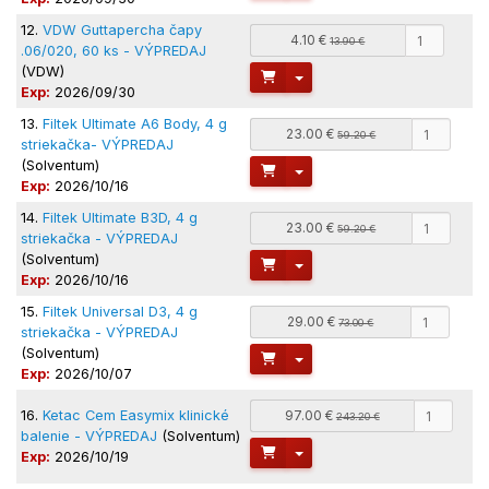
12.
VDW Guttapercha čapy
4.10 €
13.90 €
.06/020, 60 ks - VÝPREDAJ
(VDW)
Toggle Dropdown
Exp:
2026/09/30
13.
Filtek Ultimate A6 Body, 4 g
23.00 €
59.20 €
striekačka- VÝPREDAJ
(Solventum)
Toggle Dropdown
Exp:
2026/10/16
14.
Filtek Ultimate B3D, 4 g
23.00 €
59.20 €
striekačka - VÝPREDAJ
(Solventum)
Toggle Dropdown
Exp:
2026/10/16
15.
Filtek Universal D3, 4 g
29.00 €
73.00 €
striekačka - VÝPREDAJ
(Solventum)
Toggle Dropdown
Exp:
2026/10/07
16.
Ketac Cem Easymix klinické
97.00 €
243.20 €
balenie - VÝPREDAJ
(Solventum)
Toggle Dropdown
Exp:
2026/10/19