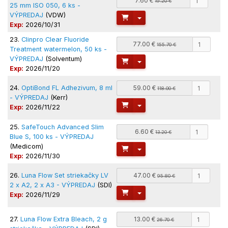
7.60 €
19.20 €
25 mm ISO 050, 6 ks -
VÝPREDAJ
(VDW)
Toggle Dropdown
Exp:
2026/10/31
23.
Clinpro Clear Fluoride
77.00 €
155.70 €
Treatment watermelon, 50 ks -
VÝPREDAJ
(Solventum)
Toggle Dropdown
Exp:
2026/11/20
24.
OptiBond FL Adhezivum, 8 ml
59.00 €
118.00 €
- VÝPREDAJ
(Kerr)
Toggle Dropdown
Exp:
2026/11/22
25.
SafeTouch Advanced Slim
6.60 €
13.20 €
Blue S, 100 ks - VÝPREDAJ
(Medicom)
Toggle Dropdown
Exp:
2026/11/30
26.
Luna Flow Set striekačky LV
47.00 €
95.80 €
2 x A2, 2 x A3 - VÝPREDAJ
(SDI)
Toggle Dropdown
Exp:
2026/11/29
27.
Luna Flow Extra Bleach, 2 g
13.00 €
26.70 €