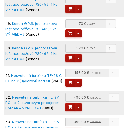
leštiace béžové PS0459, 1 ks -
Toggle Dropdown
VÝPREDAJ
(Kenda)
49.
Kenda G.P.S. jednorazové
1.70 €
2.40 €
leštiace béžové PS0461, 1 ks -
Toggle Dropdown
VÝPREDAJ
(Kenda)
50.
Kenda G.P.S. jednorazové
1.70 €
2.40 €
leštiace béžové PS0462, 1 ks -
Toggle Dropdown
VÝPREDAJ
(Kenda)
456.00 €
570.00 €
51.
Nesvetelná turbínka TE-98 C
BC na 2(3)dierovú hadicu
(W&H)
Toggle Dropdown
52.
Nesvetelná turbínka TE-97
490.00 €
732.00 €
BC - s 2-otvorovým pripojením
Toggle Dropdown
Borden - VÝPREDAJ
(W&H)
53.
Nesvetelná turbínka TE-95
399.00 €
574.00 €
BC - s 2-otvorovým pripojením