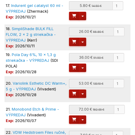
17.
Indurent gel catalyst 60 ml -
5.80 €
14.50 €
VÝPREDAJ
(Zhermack)
Toggle Dropdown
Exp:
2026/10/21
18.
SimpliShade BULK FILL
26.00 €
66.80 €
FLOW, 2 x 2 g striekačka -
VÝPREDAJ
(Kerr)
Toggle Dropdown
Exp:
2026/10/11
19.
Pola Day 6%, 10 x 1,3 g
36.00 €
91.50 €
striekačka - VÝPREDAJ
(SDI
POLA)
Toggle Dropdown
Exp:
2026/10/28
20.
Variolink Esthetic DC Warm+,
53.00 €
133.10 €
5 g - VÝPREDAJ
(Vivadent)
Toggle Dropdown
Exp:
2026/10/28
21.
Monobond Etch & Prime -
72.00 €
182.00 €
VÝPREDAJ
(Vivadent)
Toggle Dropdown
Exp:
2026/10/07
22.
VDW Hedstroem Files ručné,