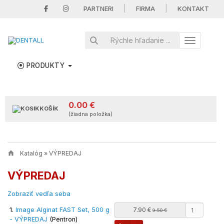
|
|
PARTNERI
FIRMA
KONTAKT
Toggle nav
PRODUKTY
0.00 €
KOŠÍK
(žiadna položka)
Katalóg
»
VÝPREDAJ
VÝPREDAJ
Zobraziť vedľa seba
1.
Image Alginat FAST Set, 500 g
7.90 €
9.50 €
- VÝPREDAJ
(Pentron)