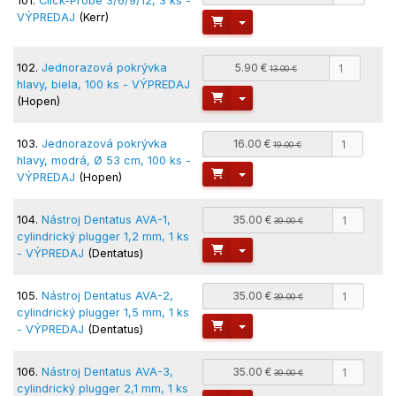
101.
Click-Probe 3/6/9/12, 3 ks -
VÝPREDAJ
(Kerr)
Toggle Dropdown
102.
Jednorazová pokrývka
5.90 €
13.00 €
hlavy, biela, 100 ks - VÝPREDAJ
Toggle Dropdown
(Hopen)
103.
Jednorazová pokrývka
16.00 €
19.00 €
hlavy, modrá, Ø 53 cm, 100 ks -
Toggle Dropdown
VÝPREDAJ
(Hopen)
104.
Nástroj Dentatus AVA-1,
35.00 €
39.00 €
cylindrický plugger 1,2 mm, 1 ks
Toggle Dropdown
- VÝPREDAJ
(Dentatus)
105.
Nástroj Dentatus AVA-2,
35.00 €
39.00 €
cylindrický plugger 1,5 mm, 1 ks
Toggle Dropdown
- VÝPREDAJ
(Dentatus)
106.
Nástroj Dentatus AVA-3,
35.00 €
39.00 €
cylindrický plugger 2,1 mm, 1 ks