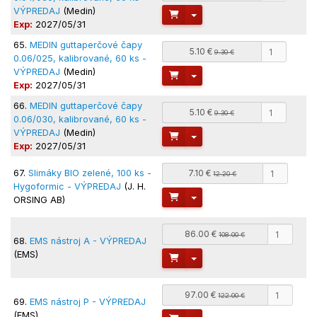
VÝPREDAJ
(Medin)
Toggle Dropdown
Exp:
2027/05/31
65.
MEDIN guttaperčové čapy
5.10 €
9.30 €
0.06/025, kalibrované, 60 ks -
VÝPREDAJ
(Medin)
Toggle Dropdown
Exp:
2027/05/31
66.
MEDIN guttaperčové čapy
5.10 €
9.30 €
0.06/030, kalibrované, 60 ks -
VÝPREDAJ
(Medin)
Toggle Dropdown
Exp:
2027/05/31
67.
Slimáky BIO zelené, 100 ks -
7.10 €
12.20 €
Hygoformic - VÝPREDAJ
(J. H.
Toggle Dropdown
ORSING AB)
86.00 €
108.00 €
68.
EMS nástroj A - VÝPREDAJ
(EMS)
Toggle Dropdown
97.00 €
122.00 €
69.
EMS nástroj P - VÝPREDAJ
(EMS)