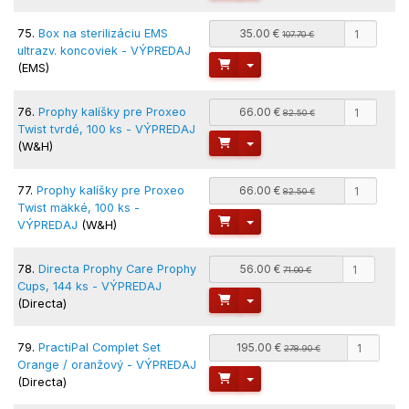
75.
Box na sterilizáciu EMS
35.00 €
107.70 €
ultrazv. koncoviek - VÝPREDAJ
Toggle Dropdown
(EMS)
76.
Prophy kalíšky pre Proxeo
66.00 €
82.50 €
Twist tvrdé, 100 ks - VÝPREDAJ
Toggle Dropdown
(W&H)
77.
Prophy kalíšky pre Proxeo
66.00 €
82.50 €
Twist mäkké, 100 ks -
Toggle Dropdown
VÝPREDAJ
(W&H)
78.
Directa Prophy Care Prophy
56.00 €
71.00 €
Cups, 144 ks - VÝPREDAJ
Toggle Dropdown
(Directa)
79.
PractiPal Complet Set
195.00 €
278.90 €
Orange / oranžový - VÝPREDAJ
Toggle Dropdown
(Directa)