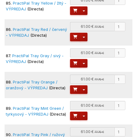
61.00 €
77.70 €
85.
PractiPal Tray Yellow / žltý -
VÝPREDAJ
(Directa)
Toggle Dropdown
61.00 €
77.70 €
86.
PractiPal Tray Red / červený
- VÝPREDAJ
(Directa)
Toggle Dropdown
61.00 €
77.70 €
87.
PractiPal Tray Gray / sivý -
VÝPREDAJ
(Directa)
Toggle Dropdown
61.00 €
77.70 €
88.
PractiPal Tray Orange /
oranžový - VÝPREDAJ
(Directa)
Toggle Dropdown
61.00 €
77.70 €
89.
PractiPal Tray Mint Green /
tyrkysový - VÝPREDAJ
(Directa)
Toggle Dropdown
61.00 €
77.70 €
90.
PractiPal Tray Pink / ružový