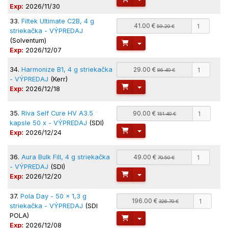
Exp:
2026/11/30
33.
Filtek Ultimate C2B, 4 g
41.00 €
59.20 €
striekačka - VÝPREDAJ
(Solventum)
Toggle Dropdown
Exp:
2026/12/07
34.
Harmonize B1, 4 g striekačka
29.00 €
86.40 €
- VÝPREDAJ
(Kerr)
Toggle Dropdown
Exp:
2026/12/18
35.
Riva Self Cure HV A3.5
90.00 €
151.40 €
kapsle 50 x - VÝPREDAJ
(SDI)
Toggle Dropdown
Exp:
2026/12/24
36.
Aura Bulk Fill, 4 g striekačka
49.00 €
70.50 €
- VÝPREDAJ
(SDI)
Toggle Dropdown
Exp:
2026/12/20
37.
Pola Day - 50 x 1,3 g
196.00 €
326.70 €
striekačka - VÝPREDAJ
(SDI
POLA)
Toggle Dropdown
Exp:
2026/12/08