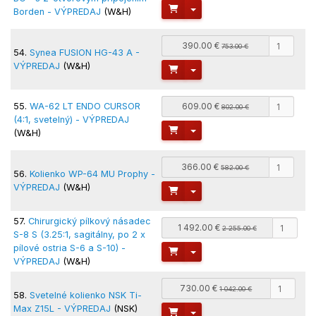
Toggle Dropdown
Borden - VÝPREDAJ
(W&H)
390.00 €
753.00 €
54.
Synea FUSION HG-43 A -
VÝPREDAJ
(W&H)
Toggle Dropdown
55.
WA-62 LT ENDO CURSOR
609.00 €
802.00 €
(4:1, svetelný) - VÝPREDAJ
Toggle Dropdown
(W&H)
366.00 €
582.00 €
56.
Kolienko WP-64 MU Prophy -
VÝPREDAJ
(W&H)
Toggle Dropdown
57.
Chirurgický pílkový násadec
1 492.00 €
2 255.00 €
S-8 S (3.25:1, sagitálny, po 2 x
pílové ostria S-6 a S-10) -
Toggle Dropdown
VÝPREDAJ
(W&H)
730.00 €
1 042.00 €
58.
Svetelné kolienko NSK Ti-
Max Z15L - VÝPREDAJ
(NSK)
Toggle Dropdown