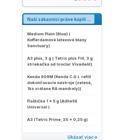
nanočastíc v plnive, ktoré umožňujú
dosiahnutie prirodzenej estetiky
kompozitných výplní jednoduchšie
ako kedykoľvek predtým. ART
Naši zákazníci práve kúpili ...
umožňuje lepšie spojenie s okolitým
tkanivom a vďaka pokročilej
štrukturálnej integrite sa budú výplne
Medium Plain (Blue) (
vyznačovať výnimočnou pevnosťou a
Kofferdamové latexové blany
úžasnou estetikou. Leták Harmonize
Sanctuary)
A3 plus, 3 g ( Tetric plus Fill, 3 g
striekačka od Ivoclar Vivadent)
Kenda 909M (Kenda C.G.I. refill
dokončovacie nástroje (zelené,
1ks vrátane RA mandrely))
fľaštička 1 x 5 g (AdheSE
Universal )
A3 (Tetric Prime, 20 x 0,25 g)
Ukázať viac