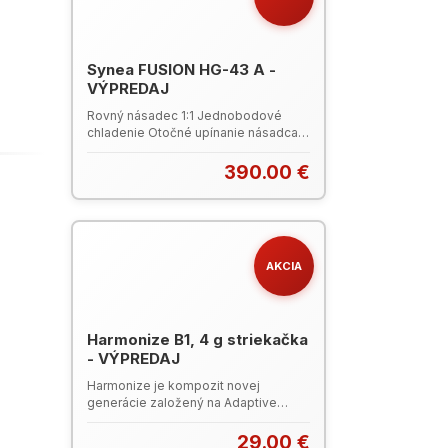
Synea FUSION HG-43 A -
VÝPREDAJ
Rovný násadec 1:1 Jednobodové
chladenie Otočné upínanie násadca a
kolienkového vrtáčika Ø 2,35 mm
Katalóg W&H 2024 (PDF)
390.00 €
AKCIA
Harmonize B1, 4 g striekačka
- VÝPREDAJ
Harmonize je kompozit novej
generácie založený na Adaptive
Response Technology (Adaptívna
Reakčná technológia), ide o štruktúru
29.00 €