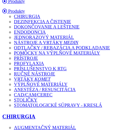
Produkty
Produkty
CHIRURGIA
DEZINFEKCIA A ČISTENIE
DOKONČOVANIE A LEŠTENIE
ENDODONCIA
JEDNORAZOVÝ MATERIÁL
NÁSTROJE A VRTÁKY
MEDIN
ODTLAČKY / REBAZÁCIA A PODKLADANIE
POMÔCKY NA VÝPLŇOVÉ MATERIÁLY
PRÍSTROJE
PROFYLAXIA
PRÍSLUŠENSTVO K RTG
RUČNÉ NÁSTROJE
VRTÁKY
KOMET
VÝPLŇOVÉ MATERIÁLY
ANESTÉZA / RESUSCITÁCIA
CAD/CAM/CEREC
STOLIČKY
STOMATOLOGICKÉ SÚPRAVY - KRESLÁ
CHIRURGIA
AUGMENTAČNÝ MATERIÁL