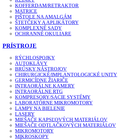
KOFFERDAM/RETRAKTOR
MATRICE
PIŠTOLE NA AMALGÁM
ŠTETČEKY A APLIKÁTORY
KOMPLEXNÉ SADY
OCHRANNÉ OKULIARE
PRÍSTROJE
RÝCHLOSPOJKY
AUTOKLÁVY
BRÚSKY NÁSTROJOV
CHIRURGICKÉ/IMPLANTOLOGICKÉ UNITY
GERMICÍDNE ŽIARIČE
INTRAORÁLNE KAMERY
INTRAORÁLNE RTG
KOMPRESORY/SACIE SYSTÉMY
LABORATÓRNE MIKROMOTORY
LAMPY NA BIELENIE
LASERY
MIEŠAČE KAPSĽOVÝCH MATERIÁLOV
MIEŠAČE ODTLAČKOVÝCH MATERIÁLOV
MIKROMOTORY
MIKROSKOPY