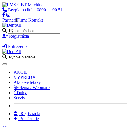
Bezplatná linka
0800 11 00 51
Partneri
|
Firma
|
Kontakt
Registrácia
|
Prihlásenie
Toggle navigation
AKCIE
VÝPREDAJ
Akciové letáky
Školenia / Webináre
Články
Servis
Registrácia
Prihlásenie