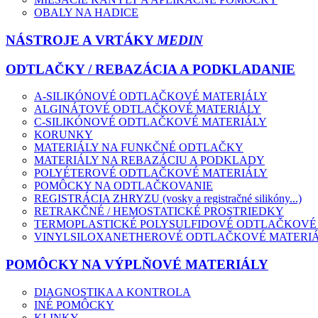
OBALY NA HADICE
NÁSTROJE A VRTÁKY
MEDIN
ODTLAČKY / REBAZÁCIA A PODKLADANIE
A-SILIKÓNOVÉ ODTLAČKOVÉ MATERIÁLY
ALGINÁTOVÉ ODTLAČKOVÉ MATERIÁLY
C-SILIKÓNOVÉ ODTLAČKOVÉ MATERIÁLY
KORUNKY
MATERIÁLY NA FUNKČNÉ ODTLAČKY
MATERIÁLY NA REBAZÁCIU A PODKLADY
POLYÉTEROVÉ ODTLAČKOVÉ MATERIÁLY
POMÔCKY NA ODTLAČKOVANIE
REGISTRÁCIA ZHRYZU (vosky a registračné silikóny...)
RETRAKČNÉ / HEMOSTATICKÉ PROSTRIEDKY
TERMOPLASTICKÉ POLYSULFIDOVÉ ODTLAČKOVÉ
VINYLSILOXANETHEROVÉ ODTLAČKOVÉ MATERI
POMÔCKY NA VÝPLŇOVÉ MATERIÁLY
DIAGNOSTIKA A KONTROLA
INÉ POMÔCKY
KLINKY