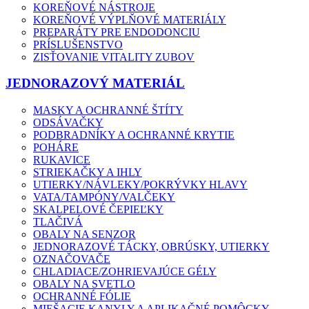
KOREŇOVÉ NÁSTROJE
KOREŇOVÉ VÝPLŇOVÉ MATERIÁLY
PREPARÁTY PRE ENDODONCIU
PRÍSLUŠENSTVO
ZISŤOVANIE VITALITY ZUBOV
JEDNORAZOVÝ MATERIÁL
MASKY A OCHRANNÉ ŠTÍTY
ODSÁVAČKY
PODBRADNÍKY A OCHRANNÉ KRYTIE
POHÁRE
RUKAVICE
STRIEKAČKY A IHLY
UTIERKY/NÁVLEKY/POKRÝVKY HLAVY
VATA/TAMPÓNY/VALČEKY
SKALPELOVÉ ČEPIEĽKY
TLAČIVÁ
OBALY NA SENZOR
JEDNORAZOVÉ TÁCKY, OBRÚSKY, UTIERKY
OZNAČOVAČE
CHLADIACE/ZOHRIEVAJÚCE GÉLY
OBALY NA SVETLO
OCHRANNÉ FÓLIE
MIEŠACIE KANYLY A APLIKAČNÉ POMÔCKY