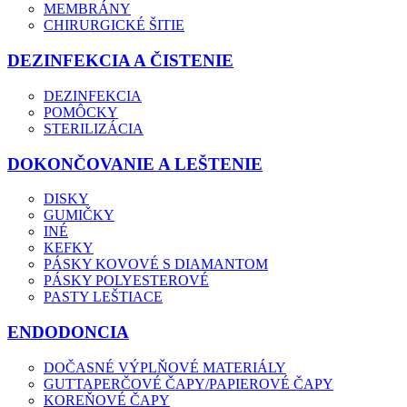
MEMBRÁNY
CHIRURGICKÉ ŠITIE
DEZINFEKCIA A ČISTENIE
DEZINFEKCIA
POMÔCKY
STERILIZÁCIA
DOKONČOVANIE A LEŠTENIE
DISKY
GUMIČKY
INÉ
KEFKY
PÁSKY KOVOVÉ S DIAMANTOM
PÁSKY POLYESTEROVÉ
PASTY LEŠTIACE
ENDODONCIA
DOČASNÉ VÝPLŇOVÉ MATERIÁLY
GUTTAPERČOVÉ ČAPY/PAPIEROVÉ ČAPY
KOREŇOVÉ ČAPY