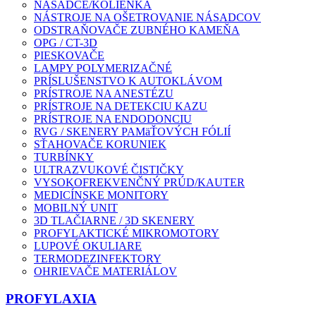
NÁSADCE/KOLIENKA
NÁSTROJE NA OŠETROVANIE NÁSADCOV
ODSTRAŇOVAČE ZUBNÉHO KAMEŇA
OPG / CT-3D
PIESKOVAČE
LAMPY POLYMERIZAČNÉ
PRÍSLUŠENSTVO K AUTOKLÁVOM
PRÍSTROJE NA ANESTÉZU
PRÍSTROJE NA DETEKCIU KAZU
PRÍSTROJE NA ENDODONCIU
RVG / SKENERY PAMäŤOVÝCH FÓLIÍ
SŤAHOVAČE KORUNIEK
TURBÍNKY
ULTRAZVUKOVÉ ČISTIČKY
VYSOKOFREKVENČNÝ PRÚD/KAUTER
MEDICÍNSKE MONITORY
MOBILNÝ UNIT
3D TLAČIARNE / 3D SKENERY
PROFYLAKTICKÉ MIKROMOTORY
LUPOVÉ OKULIARE
TERMODEZINFEKTORY
OHRIEVAČE MATERIÁLOV
PROFYLAXIA