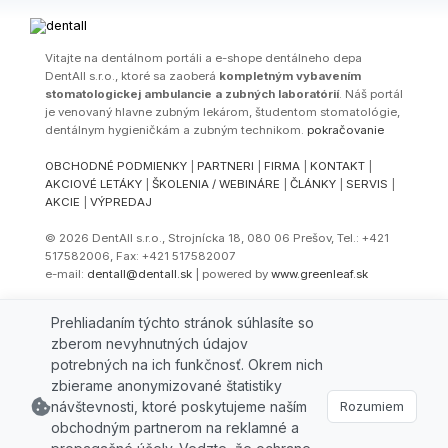
Vitajte na dentálnom portáli a e-shope dentálneho depa
DentAll s.r.o., ktoré sa zaoberá
kompletným vybavením
stomatologickej ambulancie a zubných laboratórií
. Náš portál
je venovaný hlavne zubným lekárom, študentom stomatológie,
dentálnym hygieničkám a zubným technikom.
pokračovanie
OBCHODNÉ PODMIENKY
|
PARTNERI
|
FIRMA
|
KONTAKT
|
AKCIOVÉ LETÁKY
|
ŠKOLENIA / WEBINÁRE
|
ČLÁNKY
|
SERVIS
|
AKCIE
|
VÝPREDAJ
© 2026 DentAll s.r.o., Strojnícka 18, 080 06 Prešov, Tel.: +421
517582006, Fax: +421 517582007
e-mail:
dentall@dentall.sk
| powered by
www.greenleaf.sk
Select Language
▼
Prehliadaním týchto stránok súhlasíte so
zberom nevyhnutných údajov
potrebných na ich funkčnosť. Okrem nich
zbierame anonymizované štatistiky
návštevnosti, ktoré poskytujeme naším
Rozumiem
obchodným partnerom na reklamné a