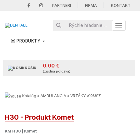
|
|
PARTNERI
FIRMA
KONTAKT
Toggle nav
PRODUKTY
0.00 €
KOŠÍK
(žiadna položka)
Katalóg
»
AMBULANCIA
»
VRTÁKY
KOMET
H30 - Produkt Komet
KM H30 | Komet